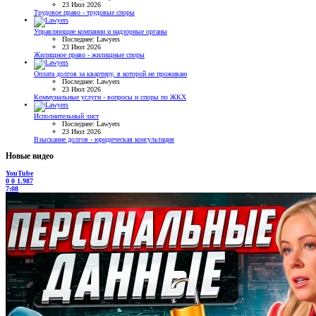
23 Июл 2026
Трудовое право - трудовые споры
Управляющие компании и надзорные органы
Последнее: Lawyers
23 Июл 2026
Жилищное право - жилищные споры
Оплата долгов за квартиру, в которой не проживаю
Последнее: Lawyers
23 Июл 2026
Коммунальные услуги - вопросы и споры по ЖКХ
Исполнительный лист
Последнее: Lawyers
23 Июл 2026
Взыскание долгов - юридическая консультация
Новые видео
YouTube
0
0
1.987
7:08