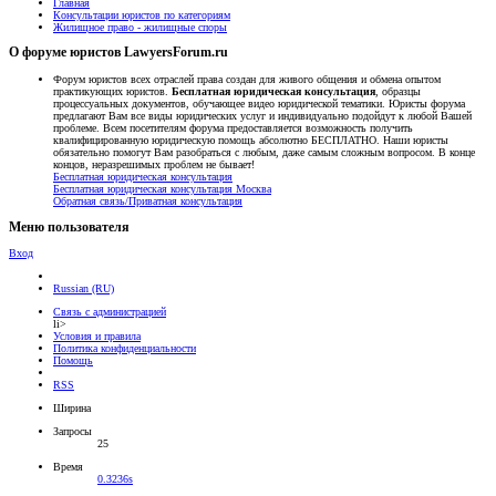
Главная
Консультации юристов по категориям
Жилищное право - жилищные споры
О форуме юристов LawyersForum.ru
Форум юристов всех отраслей права создан для живого общения и обмена опытом
практикующих юристов.
Бесплатная юридическая консультация
, образцы
процессуальных документов, обучающее видео юридической тематики. Юристы форума
предлагают Вам все виды юридических услуг и индивидуально подойдут к любой Вашей
проблеме. Всем посетителям форума предоставляется возможность получить
квалифицированную юридическую помощь абсолютно БЕСПЛАТНО. Наши юристы
обязательно помогут Вам разобраться с любым, даже самым сложным вопросом. В конце
концов, неразрешимых проблем не бывает!
Бесплатная юридическая консультация
Бесплатная юридическая консультация Москва
Обратная связь/Приватная консультация
Меню пользователя
Вход
Russian (RU)
Связь с администрацией
li>
Условия и правила
Политика конфиденциальности
Помощь
RSS
Ширина
Запросы
25
Время
0.3236s