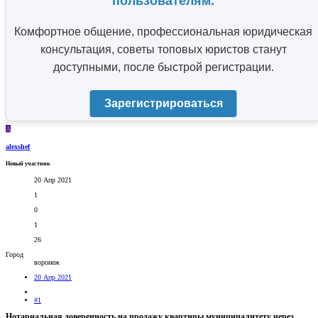
пользователям.
Комфортное общение, профессиональная юридическая
консультация, советы топовых юристов станут
доступными, после быстрой регистрации.
Зарегистрироваться
A
alexshef
Новый участник
20 Апр 2021
1
0
1
26
Город
воронеж
20 Апр 2021
#1
Нотариальная доверенность на продажу квартиры муниципалитету через