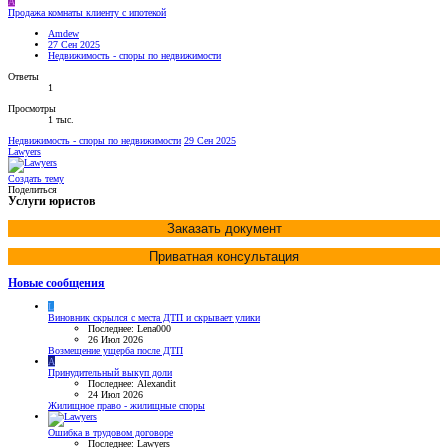
A
Продажа комнаты клиенту с ипотекой
Amdew
27 Сен 2025
Недвижимость - споры по недвижимости
Ответы
1
Просмотры
1 тыс.
Недвижимость - споры по недвижимости
29 Сен 2025
Lawyers
Создать тему
Поделиться
Услуги юристов
Заказать документ
Приватная консультация
Новые сообщения
L
Виновник скрылся с места ДТП и скрывает улики
Последнее: Lena000
26 Июл 2026
Возмещение ущерба после ДТП
A
Принудительный выкуп доли
Последнее: Alexandit
24 Июл 2026
Жилищное право - жилищные споры
Ошибка в трудовом договоре
Последнее: Lawyers