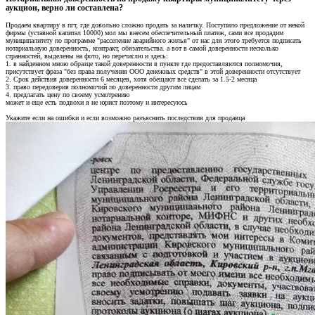
аукцион, верно ли составлена?​
Продаем квартиру в пгт, где довольно сложно продать за наличку. Поступило предложение от некой
фирмы (уставной капитал 10000) мол мы внесем обеспечительный платеж, сами все продадим
муниципалитету по программе "расселение аварийного жилья" от нас для этого требуется подписать
нотариальную доверенность, контракт, обязательства. а вот в самой доверенности несколько
странностей, выделены на фото, но перечислю и здесь:
1. в найденном мною образце такой доверенности в пункте где предоставляются полномочия,
присутствует фраза "без права получения ООО денежных средств" в этой доверенности отсутствует
2. Срок действия доверенности 6 месяцев, хотя обещают все сделать за 1.5-2 месяца
3. право передоверия полномочий по доверенности другим лицам
4. предлагать цену по своему усмотрению
может и еще есть подвохи я не юрист поэтому и интересуюсь
Укажите если на ошибки и если возможно разъяснить последствия для продавца