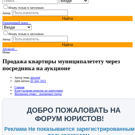
Искать только в заголовках
Автор:
Найти
Расширенный поиск…
Искать только в заголовках
Автор:
Найти
Advanced…
Меню
Продажа квартиры муниципалетету через
посредника на аукционе
Автор темы
alexshef
Дата начала
20 Апр 2021
Главная
Консультации юристов по категориям
Жилищное право - жилищные споры
ДОБРО ПОЖАЛОВАТЬ НА
ФОРУМ ЮРИСТОВ!
Реклама Не показывается зарегистрированным