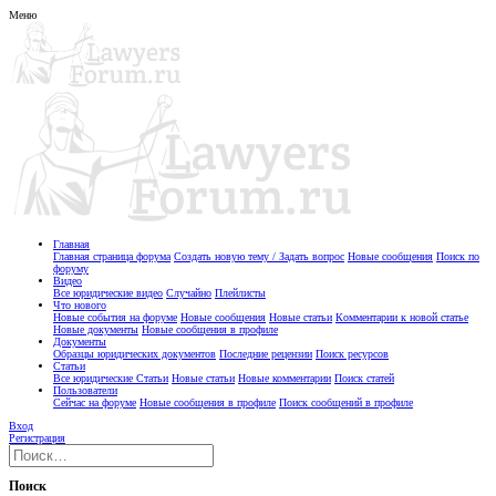
Меню
Главная
Главная страница форума
Создать новую тему / Задать вопрос
Новые сообщения
Поиск по
форуму
Видео
Все юридические видео
Случайно
Плейлисты
Что нового
Новые события на форуме
Новые сообщения
Новые статьи
Комментарии к новой статье
Новые документы
Новые сообщения в профиле
Документы
Образцы юридических документов
Последние рецензии
Поиск ресурсов
Статьи
Все юридические Статьи
Новые статьи
Новые комментарии
Поиск статей
Пользователи
Сейчас на форуме
Новые сообщения в профиле
Поиск сообщений в профиле
Вход
Регистрация
Поиск