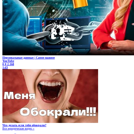
Персональные данные | Самое важное
YouTube
0
0
2.168
1:43
Что делать если тебя обокрали?
Все юридические видео »