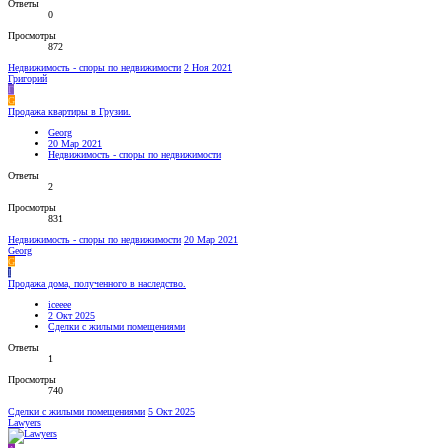
Ответы
0
Просмотры
872
Недвижимость - споры по недвижимости
2 Ноя 2021
Григорий
Г
G
Продажа квартиры в Грузии.
Georg
20 Мар 2021
Недвижимость - споры по недвижимости
Ответы
2
Просмотры
831
Недвижимость - споры по недвижимости
20 Мар 2021
Georg
G
I
Продажа дома, полученного в наследство.
iceeee
2 Окт 2025
Сделки с жилыми помещениями
Ответы
1
Просмотры
740
Сделки с жилыми помещениями
5 Окт 2025
Lawyers