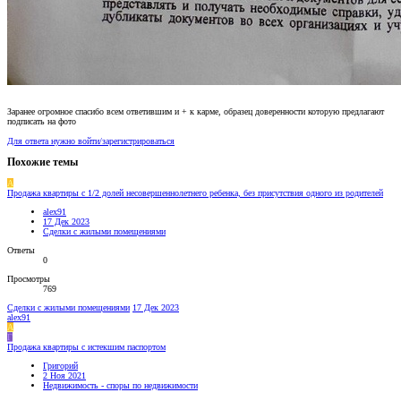
Заранее огромное спасибо всем ответившим и + к карме, образец доверенности которую предлагают
подписать на фото
Для ответа нужно войти/зарегистрироваться
Похожие темы
A
Продажа квартиры с 1/2 долей несовершеннолетнего ребенка, без присутствия одного из родителей
alex91
17 Дек 2023
Сделки с жилыми помещениями
Ответы
0
Просмотры
769
Сделки с жилыми помещениями
17 Дек 2023
alex91
A
Г
Продажа квартиры с истекшим паспортом
Григорий
2 Ноя 2021
Недвижимость - споры по недвижимости