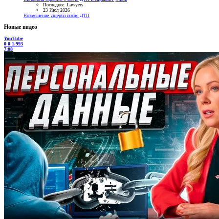
Последнее: Lawyers
23 Июл 2026
Возмещение ущерба после ДТП
Новые видео
YouTube
0
0
1.993
7:08