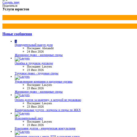
Создать тему
Поделиться
Услуги юристов
Новые сообщения
A
Принудительный выкуп доли
Последнее: Alexandit
24 Июл 2026
Жилищное право - жилищные споры
Ошибка в трудовом договоре
Последнее: Lawyers
23 Июл 2026
Трудовое право - трудовые споры
Управляющие компании и надзорные органы
Последнее: Lawyers
23 Июл 2026
Жилищное право - жилищные споры
Оплата долгов за квартиру, в которой не проживаю
Последнее: Lawyers
23 Июл 2026
Коммунальные услуги - вопросы и споры по ЖКХ
Исполнительный лист
Последнее: Lawyers
23 Июл 2026
Взыскание долгов - юридическая консультация
Виновник скрылся с места ДТП и скрывает улики