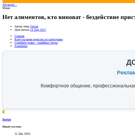
Advanced…
Меню
Нет алиментов, кто виноват - бездействие при
Автор темы
Davlat
Дата начала
14 Апр 2017
Главная
Консультации юристов по категориям
Семейное право - семейные споры
Алименты
Д
Рекла
Комфортное общение, профессиональная 
D
Davlat
Новый участник
12 Дек 2016