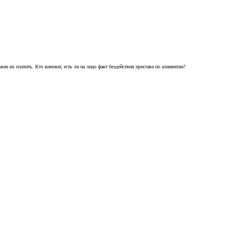
ен их платить. Кто виноват, есть ли на лицо факт бездействия пристава по алиментам?