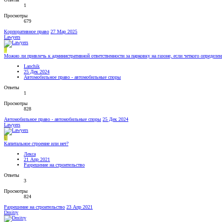
1
Просмотры
679
Корпоративное право
27 Мар 2025
Lawyers
L
Можно ли привлечь к административной ответственности за парковку на газоне, если четкого определени
Lanchik
25 Дек 2024
Автомобильное право - автомобильные споры
Ответы
1
Просмотры
828
Автомобильное право - автомобильные споры
25 Дек 2024
Lawyers
Л
Капитальное строение или нет?
Лекса
21 Апр 2021
Разрешение на строительство
Ответы
3
Просмотры
824
Разрешение на строительство
23 Апр 2021
Dmitry