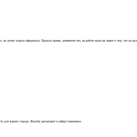
о, не лично ходила оформляла. Прошло время, алиментов нет, на работе мужа не знают о том, что он долж
сть для вашего города. Жалобу рассмотрят и найдут виновных.