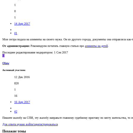
1
0
1
14 Апр 2017
#1
Моя сестра подала на алименты на своего мужа. Он из другого города, документы она отправляла как-т
От администрации:
Рекомендуем почитать главную статью про
алименты на детей
.
Последнее редактирование модератором:
1 Сен 2017
O
Olaw
Активный участник
12 Дек 2016
820
1
16
16 Апр 2017
#2
Пишите жалобу на СПИ, эту жалобу направьте главному судебному приставу по месту жительства, то е
Для ответа нужно войти/зарегистрироваться
Похожие темы