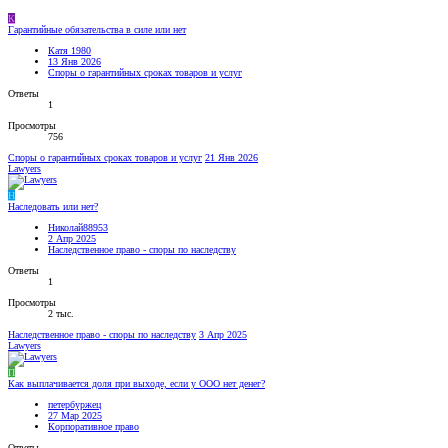
К
Гарантийные обязательства в силе или нет
Катя 1980
13 Янв 2026
Споры о гарантийных сроках товаров и услуг
Ответы
1
Просмотры
756
Споры о гарантийных сроках товаров и услуг
21 Янв 2026
Lawyers
Н
Наследовать или нет?
Николай88953
2 Апр 2025
Наследственное право - споры по наследству
Ответы
1
Просмотры
2 тыс.
Наследственное право - споры по наследству
3 Апр 2025
Lawyers
П
Как выплачивается доля при выходе, если у ООО нет денег?
петербуржец
27 Мар 2025
Корпоративное право
Ответы