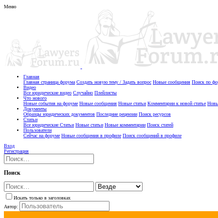
Меню
Главная
Главная страница форума
Создать новую тему / Задать вопрос
Новые сообщения
Поиск по ф
Видео
Все юридические видео
Случайно
Плейлисты
Что нового
Новые события на форуме
Новые сообщения
Новые статьи
Комментарии к новой статье
Новы
Документы
Образцы юридических документов
Последние рецензии
Поиск ресурсов
Статьи
Все юридические Статьи
Новые статьи
Новые комментарии
Поиск статей
Пользователи
Сейчас на форуме
Новые сообщения в профиле
Поиск сообщений в профиле
Вход
Регистрация
Поиск
Искать только в заголовках
Автор: