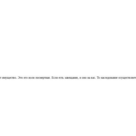
имущество. Это его воля посмертная. Если есть завещание, и оно на вас. То наследование осуществляет