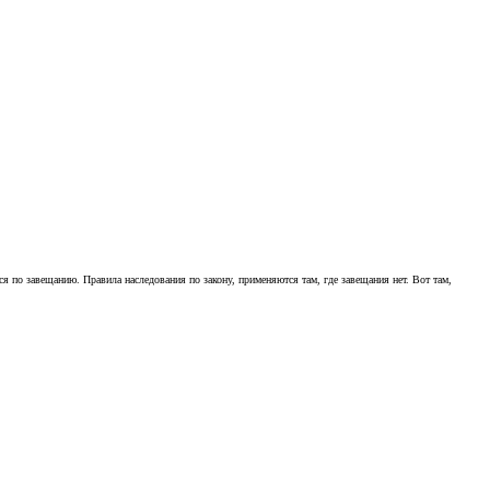
ся по завещанию. Правила наследования по закону, применяются там, где завещания нет. Вот там,