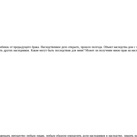
нок от предыдущего брака. Наследственное дело открыто, прошло полгода. Объект наследства дом с земл
ать других наследников. Какие могут быть последствия для меня? Может ли получение мною прав на насл
авещать имущество любым лицам, любым образом определить доли наследников в наследстве, лишить насл