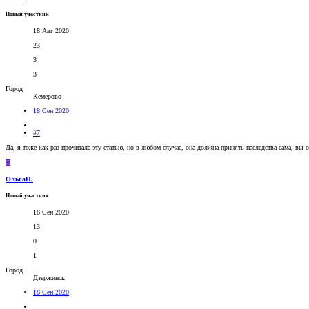
Новый участник
18 Авг 2020
23
3
3
Город
Кемерово
18 Сен 2020
#7
Да, я тоже как раз прочитала эту статью, но в любом случае, она должна принять наследства сама, вы е
О
ОльгаП.
Новый участник
18 Сен 2020
13
0
1
Город
Дзержинск
18 Сен 2020