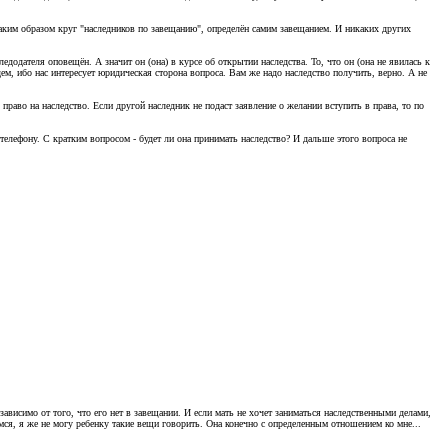
Таким образом круг "наследников по завещанию", определён самим завещанием. И никаких других
едодателя оповещён. А значит он (она) в курсе об открытии наследства. То, что он (она не явилась к
удем, ибо нас интересует юридическая сторона вопроса. Вам же надо наследство получить, верно. А не
право на наследство. Если другой наследник не подаст заявление о желании вступить в права, то по
 телефону. С кратким вопросом - будет ли она принимать наследство? И дальше этого вопроса не
зависимо от того, что его нет в завещании. И если мать не хочет заниматься наследственными делами,
мся, я же не могу ребенку такие вещи говорить. Она конечно с определенным отношением ко мне...