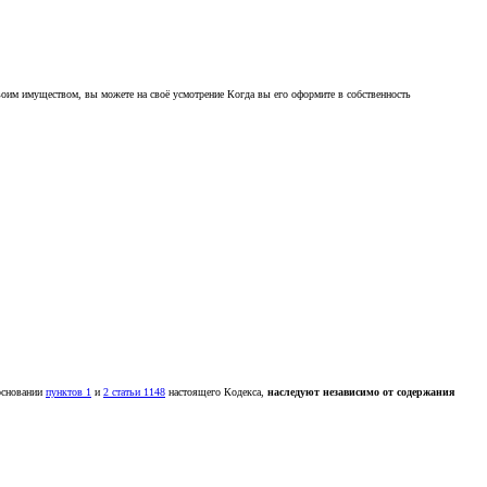
 своим имуществом, вы можете на своё усмотрение Когда вы его оформите в собственность
 основании
пунктов 1
и
2 статьи 1148
настоящего Кодекса,
наследуют независимо от содержания