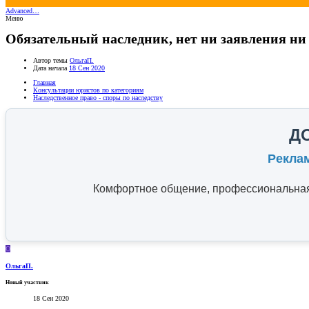
Advanced…
Меню
Обязательный наследник, нет ни заявления ни
Автор темы
ОльгаП.
Дата начала
18 Сен 2020
Главная
Консультации юристов по категориям
Наследственное право - споры по наследству
Д
Рекла
Комфортное общение, профессиональная 
О
ОльгаП.
Новый участник
18 Сен 2020