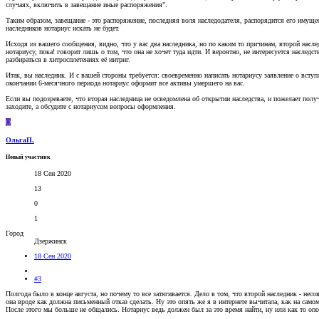
случаях, включить в завещание иные распоряжения".
Таким образом, завещание - это распоряжение, последняя воля наследодателя, распорядится его имуще
наследников нотариус искать не будет.
Исходя из вашего сообщения, видно, что у вас два наследника, но по каким то причинам, второй наслед
нотариусу, пока! говорит лишь о том, что она не хочет туда идти. И вероятно, не интересуется наследс
разбираться в хитросплетениях её интриг.
Итак, вы наследник. И с вашей стороны требуется: своевременно написать нотариусу заявление о вступл
окончании 6-месячного периода нотариус оформит все активы умершего на вас.
Если вы подозреваете, что вторая наследница не осведомлена об открытии наследства, и пожелает полу
заходите, а обсудите с нотариусом вопросы оформления.
О
ОльгаП.
Новый участник
18 Сен 2020
13
0
1
Город
Дзержинск
18 Сен 2020
#3
Полгода было в конце августа, но почему то все затягивается. Дело в том, что второй наследник - нес
она вроде как должна письменный отказ сделать. Ну это опять же я в интернете вычитала, как на сам
После этого мы больше не общались. Нотариус ведь должен был за это время найти, ну или как то опо