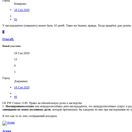
Город
Кемерово
18 Сен 2020
#5
У наследодателя (умершего) может быть 10 детей. Такое же бывает, правда. Тогда придётся дом делить
О
ОльгаП.
Новый участник
18 Сен 2020
13
0
1
Город
Дзержинск
18 Сен 2020
#6
ГК РФ Статья 1149. Право на обязательную долю в наследстве
1.
Несовершеннолетние
или нетрудоспособные дети наследодателя, его нетрудоспособные супруг и р
завещания не менее половины доли
, которая причиталась бы каждому из них при наследовании по 
Я вот как то из этих соображений исходила.
Агния