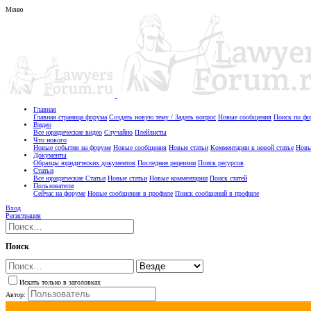
Меню
Главная
Главная страница форума
Создать новую тему / Задать вопрос
Новые сообщения
Поиск по ф
Видео
Все юридические видео
Случайно
Плейлисты
Что нового
Новые события на форуме
Новые сообщения
Новые статьи
Комментарии к новой статье
Новы
Документы
Образцы юридических документов
Последние рецензии
Поиск ресурсов
Статьи
Все юридические Статьи
Новые статьи
Новые комментарии
Поиск статей
Пользователи
Сейчас на форуме
Новые сообщения в профиле
Поиск сообщений в профиле
Вход
Регистрация
Поиск
Искать только в заголовках
Автор: