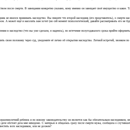
ством после смерти. В завещании конкретно указано, кому именно он завещает своё имущество и какое. 
ник не явился принимать наследство. Вы пишите что второй наследник (его представитель), о смерти насл
твом. А может ещё и насолить вам хочет (но сей момент психологический, давайте рассматривать его не б
ении в наследство (что вы уже сделали, я надеюсь), по истечение полугодавалого срока прийти оформить 
чить свою половину через суд, уведомите её лично об открытии наследства. Личной встречей, звонком по
овершеннолетний ребенок и по новому законодательству он является как бы обязательным наследником, не
ом деле обстоят дела мне неведомо. С матерью я общалась сразу после смерти мужа, сообщила о случивше
вестить всех наследников, или не должен?