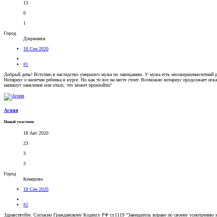
13
0
1
Город
Дзержинск
18 Сен 2020
#1
Добрый день! Вступаю в наследство умершего мужа по завещанию. У мужа есть несовершеннолетний ребе
Нотариус о наличии ребенка в курсе. Но как то все на месте стоит. Возможно нотариус продолжает иск
напишут заявление или отказ, что может произойти?
Агния
Новый участник
18 Авг 2020
23
3
3
Город
Кемерово
18 Сен 2020
#2
Здравствуйте. Согласно Гражданскому Кодексу РФ ст.1119 "Завещатель вправе по своему усмотрению з