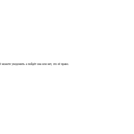
ё можете уведомить а пойдёт она или нет, это её право.