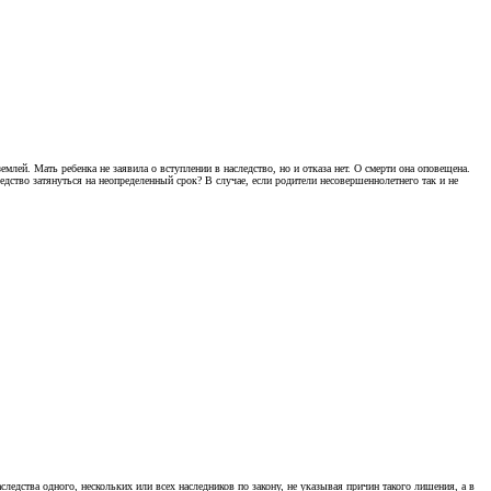
ей. Мать ребенка не заявила о вступлении в наследство, но и отказа нет. О смерти она оповещена.
едство затянуться на неопределенный срок? B случае, если родители несовершеннолетнего так и не
едства одного, нескольких или всех наследников по закону, не указывая причин такого лишения, а в