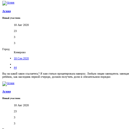
Агния
Новый участник
18 Авг 2020
23
3
3
Город
Кемерово
18 Сен 2020
#4
Вы на какой закон ссылаетесь? Я вам статью процитировала наверху. Любым лицам завещатель завещает 
ребёнок, как наследник первой очереди, должен получить долю в обязательном порядке.
Агния
Новый участник
18 Авг 2020
23
3
3