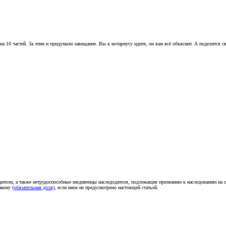
 на 10 частей. За этим и придумали завещание. Вы к нотариусу идите, он вам всё объяснит. А поделится
одители, а также нетрудоспособные иждивенцы наследодателя, подлежащие призванию к наследованию на
закону
(обязательная доля)
, если иное не предусмотрено настоящей статьей.