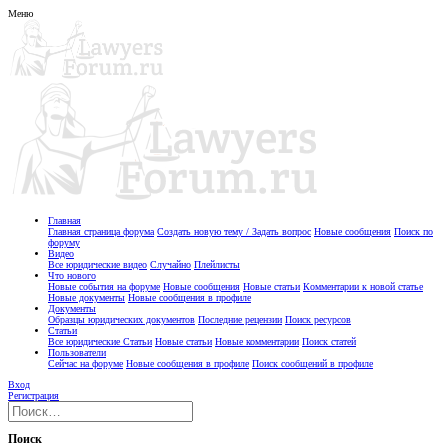
Меню
Главная
Главная страница форума
Создать новую тему / Задать вопрос
Новые сообщения
Поиск по
форуму
Видео
Все юридические видео
Случайно
Плейлисты
Что нового
Новые события на форуме
Новые сообщения
Новые статьи
Комментарии к новой статье
Новые документы
Новые сообщения в профиле
Документы
Образцы юридических документов
Последние рецензии
Поиск ресурсов
Статьи
Все юридические Статьи
Новые статьи
Новые комментарии
Поиск статей
Пользователи
Сейчас на форуме
Новые сообщения в профиле
Поиск сообщений в профиле
Вход
Регистрация
Поиск