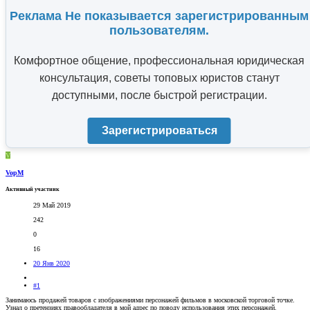
Реклама Не показывается зарегистрированным
пользователям.
Комфортное общение, профессиональная юридическая
консультация, советы топовых юристов станут
доступными, после быстрой регистрации.
Зарегистрироваться
V
VopM
Активный участник
29 Май 2019
242
0
16
20 Янв 2020
#1
Занимаюсь продажей товаров с изображениями персонажей фильмов в московской торговой точке.
Узнал о претензиях правообладателя в мой адрес по поводу использования этих персонажей.