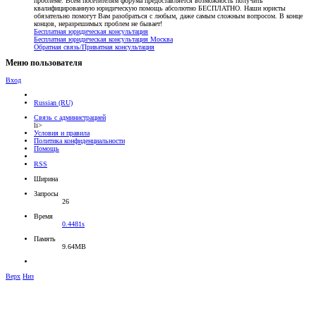
проблеме. Всем посетителям форума предоставляется возможность получить
квалифицированную юридическую помощь абсолютно БЕСПЛАТНО. Наши юристы
обязательно помогут Вам разобраться с любым, даже самым сложным вопросом. В конце
концов, неразрешимых проблем не бывает!
Бесплатная юридическая консультация
Бесплатная юридическая консультация Москва
Обратная связь/Приватная консультация
Меню пользователя
Вход
Russian (RU)
Связь с администрацией
li>
Условия и правила
Политика конфиденциальности
Помощь
RSS
Ширина
Запросы
26
Время
0.4481s
Память
9.64MB
Верх
Низ