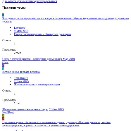
Для ответа нужно войти/зарегистрироваться
Похожие темы
L
Что делать, если нарушены сроки ввода в эксплуатацию объекта недвижимости по договору долевого
участия
Lavopros
9 Мар 2019
Спор с застройщиками - обманутые дольщики
Ответы
1
Просмотры
2 тыс.
Спор с застройщиками - обманутые дольщики
9 Мар 2019
Olaw
O
Т
Ветхое жилье и права ребенка.
Татьяна777
2 Июл 2025
Жилищное право - жилищные споры
Ответы
1
Просмотры
1 тыс.
Жилищное право - жилищные споры
2 Июл 2025
HodlRoad
H
A
Признание права собственности на нежилое здание , договор 20летней давности, не был
зарегистрирован, юрлицо, у которого куплено ликвидировано.