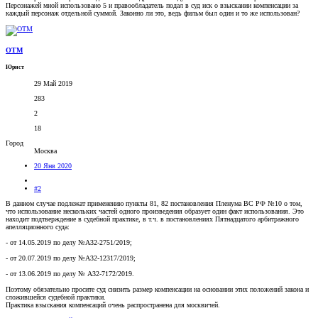
Персонажей мной использовано 5 и правообладатель подал в суд иск о взыскании компенсации за
каждый персонаж отдельной суммой. Законно ли это, ведь фильм был один и то же использован?
OTM
Юрист
29 Май 2019
283
2
18
Город
Москва
20 Янв 2020
#2
В данном случае подлежат применению пункты 81, 82 постановления Пленума ВС РФ №10 о том,
что использование нескольких частей одного произведения образует один факт использования. Это
находит подтверждение в судебной практике, в т.ч. в постановлениях Пятнадцатого арбитражного
апелляционного суда:
- от 14.05.2019 по делу №А32-2751/2019;
- от 20.07.2019 по делу №А32-12317/2019;
- от 13.06.2019 по делу № А32-7172/2019.
Поэтому обязательно просите суд снизить размер компенсации на основании этих положений закона и
сложившейся судебной практики.
Практика взыскания компенсаций очень распространена для москвичей.