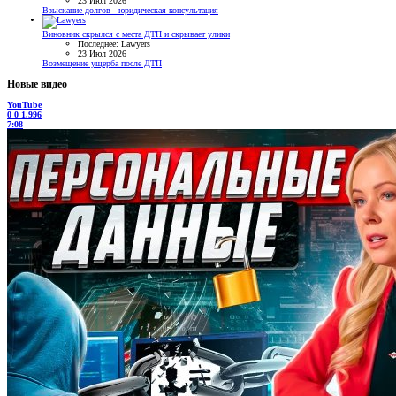
23 Июл 2026
Взыскание долгов - юридическая консультация
Виновник скрылся с места ДТП и скрывает улики
Последнее: Lawyers
23 Июл 2026
Возмещение ущерба после ДТП
Новые видео
YouTube
0
0
1.996
7:08