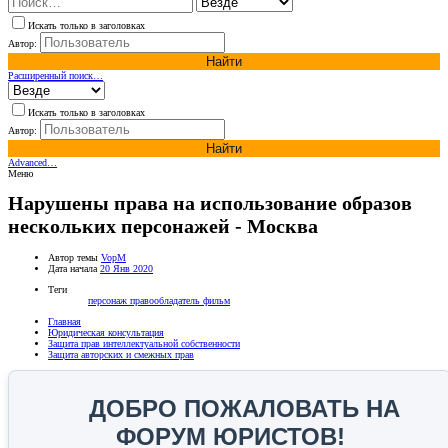
Искать только в заголовках
Автор:
Найти
Расширенный поиск…
Искать только в заголовках
Автор:
Найти
Advanced…
Меню
Нарушены права на использование образов
нескольких персонажей - Москва
Автор темы
VopM
Дата начала
20 Янв 2020
Теги
персонаж
правообладатель
фильм
Главная
Юридическая консультация
Защита прав интеллектуальной собственности
Защита авторских и смежных прав
ДОБРО ПОЖАЛОВАТЬ НА
ФОРУМ ЮРИСТОВ!