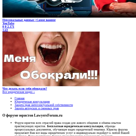
Персональные данные | Самое важное
YouTube
0
0
2.171
1:43
Что делать если тебя обокрали?
Все юридические видео »
Главная
Юридическая консультация
Защита прав интеллектуальной собственности
Защита авторских и смежных прав
О форуме юристов LawyersForum.ru
Форум юристов всех отраслей права создан для живого общения и обмена опытом
практикующих юристов.
Бесплатная юридическая консультация
, образцы
процессуальных документов, обучающее видео юридической тематики. Юристы форума
предлагают Вам все виды юридических услуг и индивидуально подойдут к любой Вашей