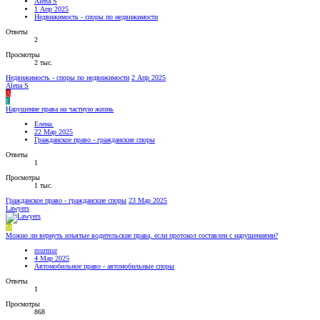
Alena S
1 Апр 2025
Недвижимость - споры по недвижимости
Ответы
2
Просмотры
2 тыс.
Недвижимость - споры по недвижимости
2 Апр 2025
Alena S
A
Е
Нарушение права на частную жизнь
Елена.
22 Мар 2025
Гражданское право - гражданские споры
Ответы
1
Просмотры
1 тыс.
Гражданское право - гражданские споры
23 Мар 2025
Lawyers
M
Можно ли вернуть изъятые водительские права, если протокол составлен с нарушениями?
murmur
4 Мар 2025
Автомобильное право - автомобильные споры
Ответы
1
Просмотры
868