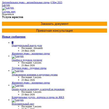
Автомобильное право - автомобильные споры
4 Мар 2025
Lawyers
Создать тему
Поделиться
Услуги юристов
Заказать документ
Приватная консультация
Новые сообщения
A
Принудительный выкуп доли
Последнее: Alexandit
24 Июл 2026
Жилищное право - жилищные споры
Ошибка в трудовом договоре
Последнее: Lawyers
23 Июл 2026
Трудовое право - трудовые споры
Управляющие компании и надзорные органы
Последнее: Lawyers
23 Июл 2026
Жилищное право - жилищные споры
Оплата долгов за квартиру, в которой не проживаю
Последнее: Lawyers
23 Июл 2026
Коммунальные услуги - вопросы и споры по ЖКХ
Исполнительный лист
Последнее: Lawyers