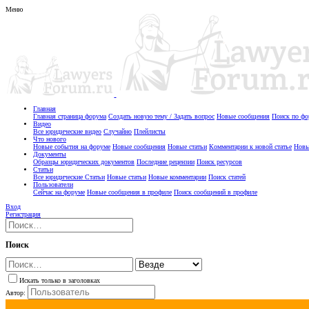
Меню
Главная
Главная страница форума
Создать новую тему / Задать вопрос
Новые сообщения
Поиск по ф
Видео
Все юридические видео
Случайно
Плейлисты
Что нового
Новые события на форуме
Новые сообщения
Новые статьи
Комментарии к новой статье
Новы
Документы
Образцы юридических документов
Последние рецензии
Поиск ресурсов
Статьи
Все юридические Статьи
Новые статьи
Новые комментарии
Поиск статей
Пользователи
Сейчас на форуме
Новые сообщения в профиле
Поиск сообщений в профиле
Вход
Регистрация
Поиск
Искать только в заголовках
Автор: