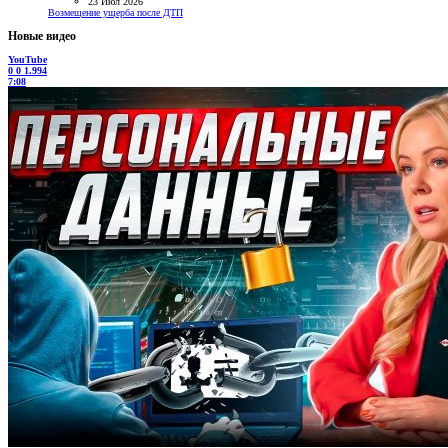
23 Июл 2026
Возмещение ущерба после ДТП
Новые видео
YouTube
0
0
1.994
7:08