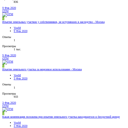
836
9 Фев 2020
OTM
V
Изъятие земельных участков у собственников, не вступивших в наследство - Москва
VopM
9 Фев 2020
Ответы
1
Просмотры
1 тыс.
9 Фев 2020
OTM
V
Изъятие земельного участка за нецелевое использование - Москва
VopM
3 Фев 2020
Ответы
1
Просмотры
933
3 Фев 2020
OTM
V
Какая компенсация положена при изъятии земельного участка находящегося в бессрочной аренде
VopM
3 Фев 2020