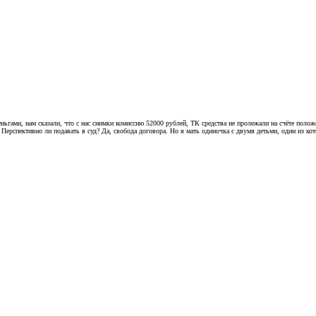
ньгами, нам сказали, что с нас снимки комиссию 52000 рублей, ТК средства не пролежали на счёте поло
Перспективно ли подавать в суд? Да, свобода договора. Но я мать одиночка с двумя детьми, один из ко