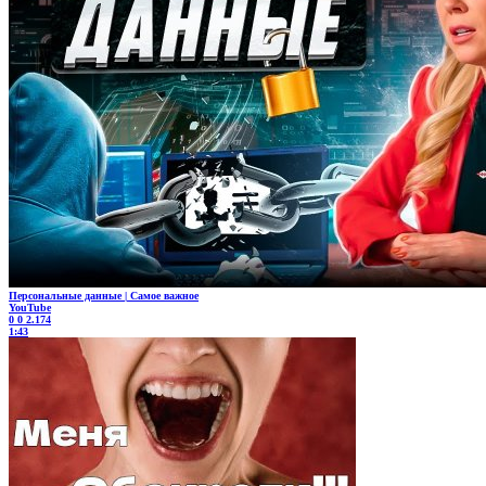
Персональные данные | Самое важное
YouTube
0
0
2.174
1:43