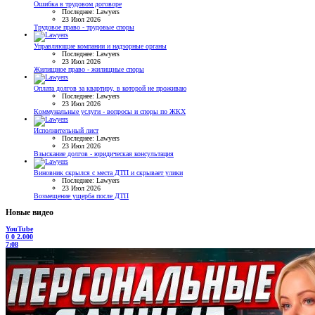
Ошибка в трудовом договоре
Последнее: Lawyers
23 Июл 2026
Трудовое право - трудовые споры
Управляющие компании и надзорные органы
Последнее: Lawyers
23 Июл 2026
Жилищное право - жилищные споры
Оплата долгов за квартиру, в которой не проживаю
Последнее: Lawyers
23 Июл 2026
Коммунальные услуги - вопросы и споры по ЖКХ
Исполнительный лист
Последнее: Lawyers
23 Июл 2026
Взыскание долгов - юридическая консультация
Виновник скрылся с места ДТП и скрывает улики
Последнее: Lawyers
23 Июл 2026
Возмещение ущерба после ДТП
Новые видео
YouTube
0
0
2.000
7:08