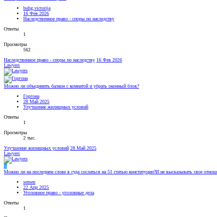
buhg.victorija
16 Фев 2026
Наследственное право - споры по наследству
Ответы
1
Просмотры
562
Наследственное право - споры по наследству
16 Фев 2026
Lawyers
Можно ли объединить балкон с комнатой и убрать оконный блок?
Горгона
28 Май 2025
Улучшение жилищных условий
Ответы
1
Просмотры
2 тыс.
Улучшение жилищных условий
28 Май 2025
Lawyers
S
Можно ли на последнем слове в суда сослаться на 51 статью конституции?И не высказывать свое отно
semen
22 Апр 2025
Уголовное право - уголовные дела
Ответы
1