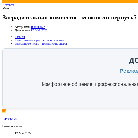
Advanced…
Меню
Заградительная комиссия - можно ли вернуть?
Автор темы
Юлия2022
Дата начала
12 Май 2022
Главная
Консультации юристов по категориям
Гражданское право - гражданские споры
Д
Рекла
Комфортное общение, профессиональная 
Ю
Юлия2022
Новый участник
12 Май 2022