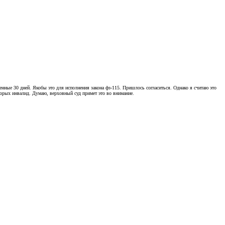
женные 30 дней. Якобы это для исполнения закона фз-115. Пришлось согласиться. Однако я считаю это
торых инвалид. Думаю, верховный суд примет это во внимание.