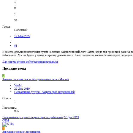
1
0
1
39
Город
Полевской
12 Май 2022
#1
Я внесла деньги безналичным путем на мамин накопительный счёт. Затем, когда мы пришли в банк за де
кабальным. Мы не брали у банка в кредит, деньги наши. Банк поимел на нашей безвыходной ситуации. 
Для ответа нужно войти/зарегистрироваться
Похожие темы
V
Законна ли комиссия за обслуживание счета - Москва
VopM
22 Дек 2019
Неоказанные услуги - защита прав потребителей
Ответы
1
Просмотры
995
Неоказанные услуги - защита прав потребителей
22 Дек 2019
OTM
B
Завещание можно ли оспорить