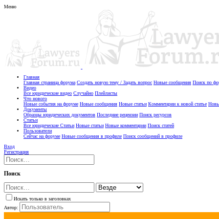
Меню
Главная
Главная страница форума
Создать новую тему / Задать вопрос
Новые сообщения
Поиск по ф
Видео
Все юридические видео
Случайно
Плейлисты
Что нового
Новые события на форуме
Новые сообщения
Новые статьи
Комментарии к новой статье
Новы
Документы
Образцы юридических документов
Последние рецензии
Поиск ресурсов
Статьи
Все юридические Статьи
Новые статьи
Новые комментарии
Поиск статей
Пользователи
Сейчас на форуме
Новые сообщения в профиле
Поиск сообщений в профиле
Вход
Регистрация
Поиск
Искать только в заголовках
Автор: