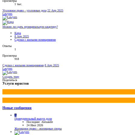
Просмотры
1 тыс.
Уголовное право - уголовные дела
22 Апр 2025
Lawyers
Можно ли сдать муниципальную квартиру?
Кира
8 Апр 2025
Сделки с жилыми помещениями
Ответы
1
Просмотры
918
Сделки с жилыми помещениями
8 Апр 2025
Lawyers
Создать тему
Поделиться
Услуги юристов
Новые сообщения
A
Принудительный выкуп доли
Последнее: Alexandit
24 Июл 2026
Жилищное право - жилищные споры