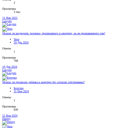
2
Просмотры
3 тыс.
15 Янв 2025
Lawyers
Можно ли выдворить человека, прописанного в квартире, но не проживающего там?
Terra
19 Дек 2024
Ответы
1
Просмотры
768
19 Дек 2024
Lawyers
Можно ли прописать ребенка в квартире без согласия собственника?
Белочка
21 Ноя 2024
Ответы
1
Просмотры
830
21 Ноя 2024
Dmitry