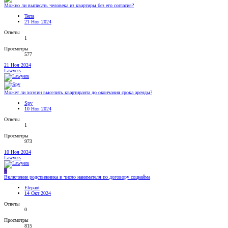
Можно ли выписать человека из квартиры без его согласия?
Terra
21 Ноя 2024
Ответы
1
Просмотры
577
21 Ноя 2024
Lawyers
Может ли хозяин выселить квартиранта до окончания срока аренды?
Spy
10 Ноя 2024
Ответы
1
Просмотры
973
10 Ноя 2024
Lawyers
E
Включение родственника в число нанимателя по договору соцнайма
Elepant
14 Окт 2024
Ответы
0
Просмотры
815