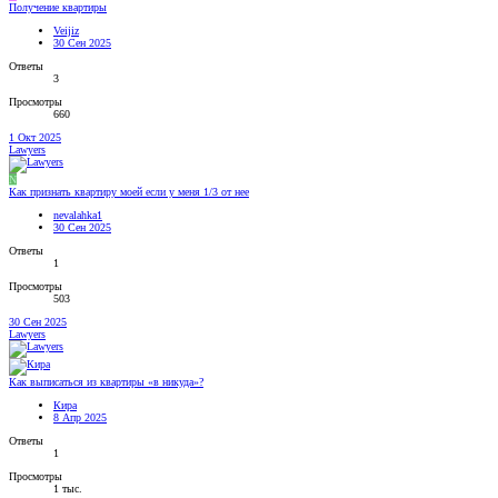
Получение квартиры
Veijiz
30 Сен 2025
Ответы
3
Просмотры
660
1 Окт 2025
Lawyers
N
Как признать квартиру моей если у меня 1/3 от нее
nevalahka1
30 Сен 2025
Ответы
1
Просмотры
503
30 Сен 2025
Lawyers
Как выписаться из квартиры «в никуда»?
Кира
8 Апр 2025
Ответы
1
Просмотры
1 тыс.