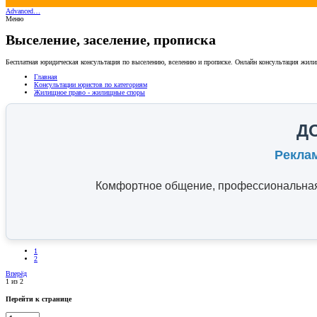
Advanced…
Меню
Выселение, заселение, прописка
Бесплатная юридическая консультация по выселению, вселению и прописке. Онлайн консультация жили
Главная
Консультации юристов по категориям
Жилищное право - жилищные споры
Д
Рекла
Комфортное общение, профессиональная 
1
2
Вперёд
1 из 2
Перейти к странице