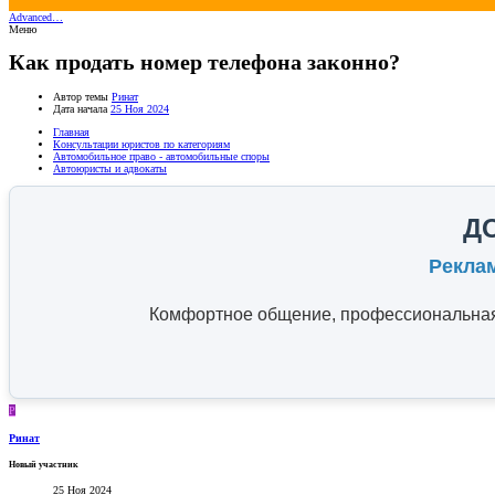
Advanced…
Меню
Как продать номер телефона законно?
Автор темы
Ринат
Дата начала
25 Ноя 2024
Главная
Консультации юристов по категориям
Автомобильное право - автомобильные споры
Автоюристы и адвокаты
Д
Рекла
Комфортное общение, профессиональная 
Р
Ринат
Новый участник
25 Ноя 2024