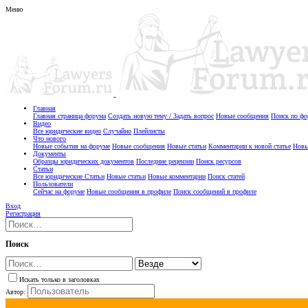
Меню
Главная
Главная страница форума
Создать новую тему / Задать вопрос
Новые сообщения
Поиск по ф
Видео
Все юридические видео
Случайно
Плейлисты
Что нового
Новые события на форуме
Новые сообщения
Новые статьи
Комментарии к новой статье
Новы
Документы
Образцы юридических документов
Последние рецензии
Поиск ресурсов
Статьи
Все юридические Статьи
Новые статьи
Новые комментарии
Поиск статей
Пользователи
Сейчас на форуме
Новые сообщения в профиле
Поиск сообщений в профиле
Вход
Регистрация
Поиск
Искать только в заголовках
Автор: