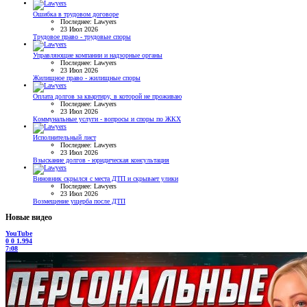
Ошибка в трудовом договоре
Последнее: Lawyers
23 Июл 2026
Трудовое право - трудовые споры
Управляющие компании и надзорные органы
Последнее: Lawyers
23 Июл 2026
Жилищное право - жилищные споры
Оплата долгов за квартиру, в которой не проживаю
Последнее: Lawyers
23 Июл 2026
Коммунальные услуги - вопросы и споры по ЖКХ
Исполнительный лист
Последнее: Lawyers
23 Июл 2026
Взыскание долгов - юридическая консультация
Виновник скрылся с места ДТП и скрывает улики
Последнее: Lawyers
23 Июл 2026
Возмещение ущерба после ДТП
Новые видео
YouTube
0
0
1.994
7:08