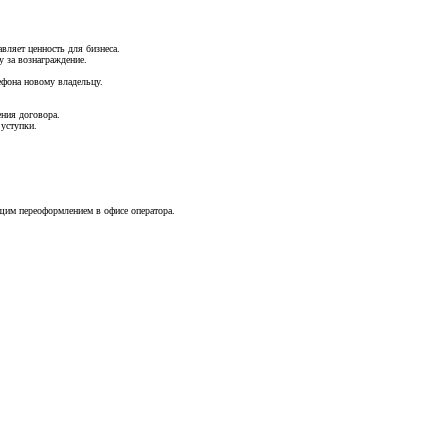
вляет ценность для бизнеса.
у за вознаграждение.
лефона новому владельцу.
ния договора.
 уступки.
щим переоформлением в офисе оператора.