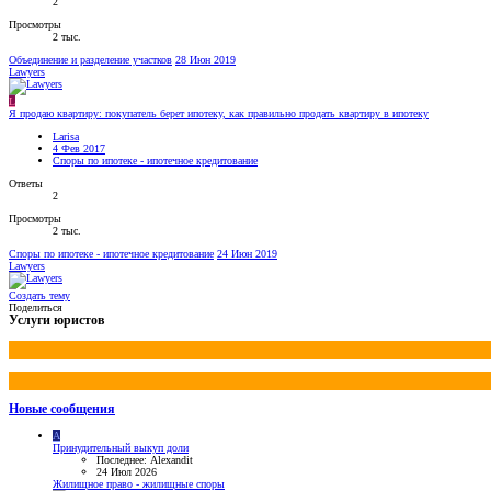
2
Просмотры
2 тыс.
Объединение и разделение участков
28 Июн 2019
Lawyers
L
Я продаю квартиру: покупатель берет ипотеку, как правильно продать квартиру в ипотеку
Larisa
4 Фев 2017
Споры по ипотеке - ипотечное кредитование
Ответы
2
Просмотры
2 тыс.
Споры по ипотеке - ипотечное кредитование
24 Июн 2019
Lawyers
Создать тему
Поделиться
Услуги юристов
Новые сообщения
A
Принудительный выкуп доли
Последнее: Alexandit
24 Июл 2026
Жилищное право - жилищные споры