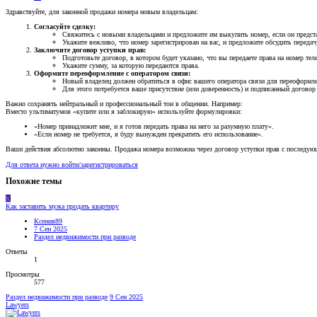
Здравствуйте, для законной продажи номера новым владельцам:
Согласуйте сделку:
Свяжитесь с новыми владельцами и предложите им выкупить номер, если он предста
Укажите вежливо, что номер зарегистрирован на вас, и предложите обсудить передач
Заключите договор уступки прав:
Подготовьте договор, в котором будет указано, что вы передаете права на номер те
Укажите сумму, за которую передаются права.
Оформите переоформление с оператором связи:
Новый владелец должен обратиться в офис вашего оператора связи для переоформле
Для этого потребуется ваше присутствие (или доверенность) и подписанный договор
Важно сохранять нейтральный и профессиональный тон в общении. Например:
Вместо ультиматумов «купите или я заблокирую» используйте формулировки:
«Номер принадлежит мне, и я готов передать права на него за разумную плату».
«Если номер не требуется, я буду вынужден прекратить его использование».
Ваши действия абсолютно законны. Продажа номера возможна через договор уступки прав с последую
Для ответа нужно войти/зарегистрироваться
Похожие темы
К
Как заставить мужа продать квартиру
Ксения89
7 Сен 2025
Раздел недвижимости при разводе
Ответы
1
Просмотры
577
Раздел недвижимости при разводе
9 Сен 2025
Lawyers