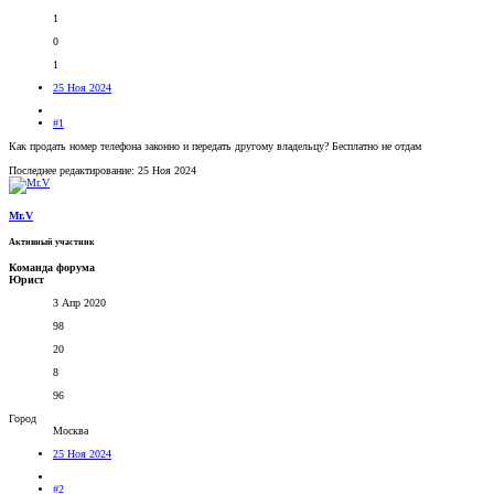
1
0
1
25 Ноя 2024
#1
Как продать номер телефона законно и передать другому владельцу? Бесплатно не отдам
Последнее редактирование:
25 Ноя 2024
Mr.V
Активный участник
Команда форума
Юрист
3 Апр 2020
98
20
8
96
Город
Москва
25 Ноя 2024
#2