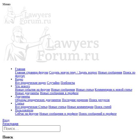
Меню
Главная
Главная страница форума
Создать новую тему / Задать вопрос
Новые сообщения
Поиск по
форуму
Видео
Все юридические видео
Случайно
Плейлисты
Что нового
Новые события на форуме
Новые сообщения
Новые статьи
Комментарии к новой статье
Новые документы
Новые сообщения в профиле
Документы
Образцы юридических документов
Последние рецензии
Поиск ресурсов
Статьи
Все юридические Статьи
Новые статьи
Новые комментарии
Поиск статей
Пользователи
Сейчас на форуме
Новые сообщения в профиле
Поиск сообщений в профиле
Вход
Регистрация
Поиск