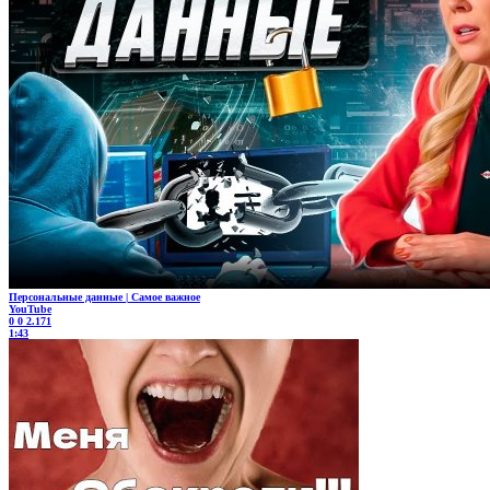
Персональные данные | Самое важное
YouTube
0
0
2.171
1:43