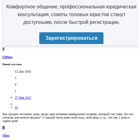
Комфортное общение, профессиональная юридическая
консультация, советы топовых юристов станут
доступными, после быстрой регистрации.
Зарегистрироваться
E
EHlina
Новый участник
12 Дек 2016
1
0
1
27 Янв 2017
#1
Как продать половину дома, когда одна половина принадлежит хозяину, который уже умер. Без его
согласия дом нельзя продать? У каждой части дома свой вход, свой двор и т.д., это как 2 дома в
одном доме.
O
Olaw