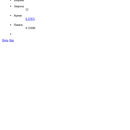
Ширина
Запросы
22
Время
0.3787s
Память
9.55MB
Верх
Низ