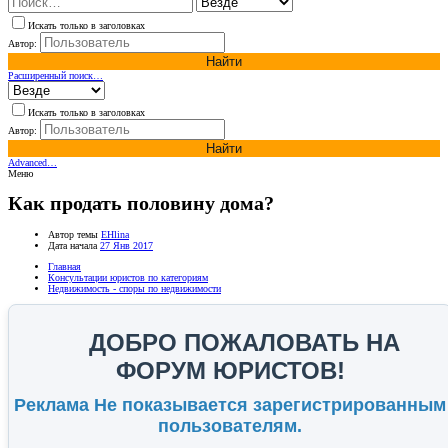
Искать только в заголовках
Автор:
Найти
Расширенный поиск…
Искать только в заголовках
Автор:
Найти
Advanced…
Меню
Как продать половину дома?
Автор темы
EHlina
Дата начала
27 Янв 2017
Главная
Консультации юристов по категориям
Недвижимость - споры по недвижимости
ДОБРО ПОЖАЛОВАТЬ НА
ФОРУМ ЮРИСТОВ!
Реклама Не показывается зарегистрированным
пользователям.