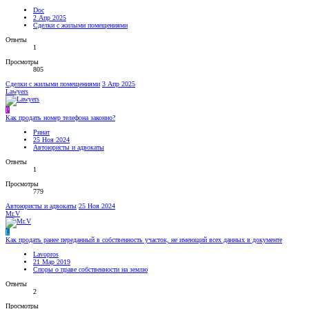
Doc
2 Апр 2025
Сделки с жилыми помещениями
Ответы
1
Просмотры
805
Сделки с жилыми помещениями
3 Апр 2025
Lawyers
Р
Как продать номер телефона законно?
Ринат
25 Ноя 2024
Автоюристы и адвокаты
Ответы
1
Просмотры
779
Автоюристы и адвокаты
25 Ноя 2024
Mr.V
L
Как продать ранее переданный в собственность участок, не имеющий всех данных в документе
Lavopros
21 Мар 2019
Споры о праве собственности на землю
Ответы
2
Просмотры