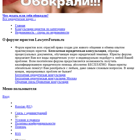
Что делать если тебя обокрали?
Все юридические видео »
Главная
Консультации юристов по категориям
Недвижимость - споры по недвижимости
О форуме юристов LawyersForum.ru
Форум юристов всех отраслей права создан для живого общения и обмена опытом
практикующих юристов.
Бесплатная юридическая консультация
, образцы
процессуальных документов, обучающее видео юридической тематики. Юристы форума
предлагают Вам все виды юридических услуг и индивидуально подойдут к любой Вашей
проблеме. Всем посетителям форума предоставляется возможность получить
квалифицированную юридическую помощь абсолютно БЕСПЛАТНО. Наши юристы
обязательно помогут Вам разобраться с любым, даже самым сложным вопросом. В конце
концов, неразрешимых проблем не бывает!
Бесплатная юридическая консультация
Бесплатная юридическая консультация Москва
Обратная связь/Приватная консультация
Меню пользователя
Вход
Russian (RU)
Связь с администрацией
li>
Условия и правила
Политика конфиденциальности
Помощь
RSS