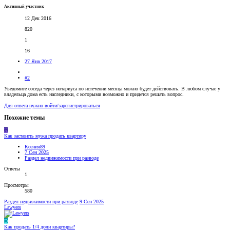
Активный участник
12 Дек 2016
820
1
16
27 Янв 2017
#2
Уведомите соседа через нотариуса по истечении месяца можно будет действовать. В любом случае у
владельца дома есть наследники, с которыми возможно и придется решать вопрос.
Для ответа нужно войти/зарегистрироваться
Похожие темы
К
Как заставить мужа продать квартиру
Ксения89
7 Сен 2025
Раздел недвижимости при разводе
Ответы
1
Просмотры
580
Раздел недвижимости при разводе
9 Сен 2025
Lawyers
D
Как продать 1/4 доли квартиры?