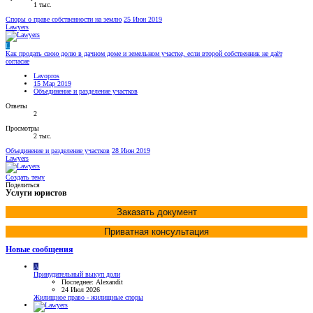
1 тыс.
Споры о праве собственности на землю
25 Июн 2019
Lawyers
L
Как продать свою долю в дачном доме и земельном участке, если второй собственник не даёт
согласие
Lavopros
15 Мар 2019
Объединение и разделение участков
Ответы
2
Просмотры
2 тыс.
Объединение и разделение участков
28 Июн 2019
Lawyers
Создать тему
Поделиться
Услуги юристов
Заказать документ
Приватная консультация
Новые сообщения
A
Принудительный выкуп доли
Последнее: Alexandit
24 Июл 2026
Жилищное право - жилищные споры