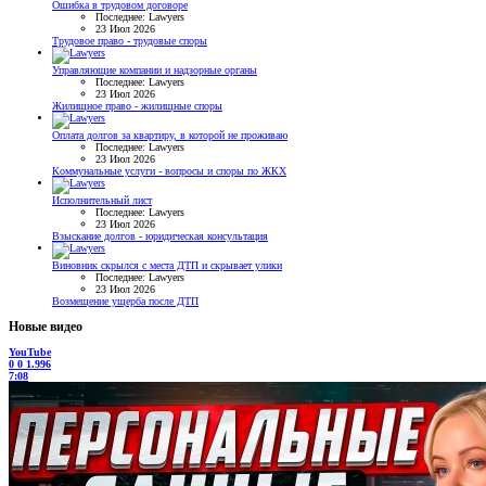
Ошибка в трудовом договоре
Последнее: Lawyers
23 Июл 2026
Трудовое право - трудовые споры
Управляющие компании и надзорные органы
Последнее: Lawyers
23 Июл 2026
Жилищное право - жилищные споры
Оплата долгов за квартиру, в которой не проживаю
Последнее: Lawyers
23 Июл 2026
Коммунальные услуги - вопросы и споры по ЖКХ
Исполнительный лист
Последнее: Lawyers
23 Июл 2026
Взыскание долгов - юридическая консультация
Виновник скрылся с места ДТП и скрывает улики
Последнее: Lawyers
23 Июл 2026
Возмещение ущерба после ДТП
Новые видео
YouTube
0
0
1.996
7:08