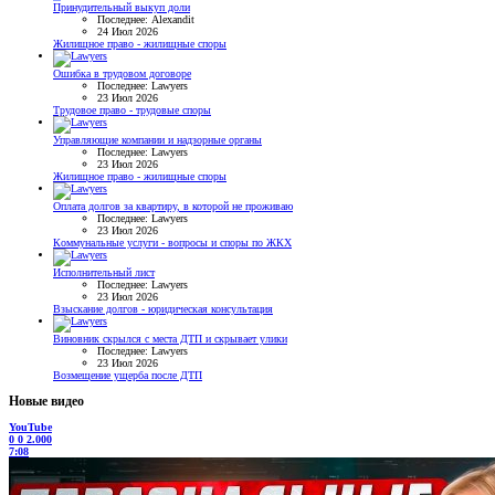
Принудительный выкуп доли
Последнее: Alexandit
24 Июл 2026
Жилищное право - жилищные споры
Ошибка в трудовом договоре
Последнее: Lawyers
23 Июл 2026
Трудовое право - трудовые споры
Управляющие компании и надзорные органы
Последнее: Lawyers
23 Июл 2026
Жилищное право - жилищные споры
Оплата долгов за квартиру, в которой не проживаю
Последнее: Lawyers
23 Июл 2026
Коммунальные услуги - вопросы и споры по ЖКХ
Исполнительный лист
Последнее: Lawyers
23 Июл 2026
Взыскание долгов - юридическая консультация
Виновник скрылся с места ДТП и скрывает улики
Последнее: Lawyers
23 Июл 2026
Возмещение ущерба после ДТП
Новые видео
YouTube
0
0
2.000
7:08