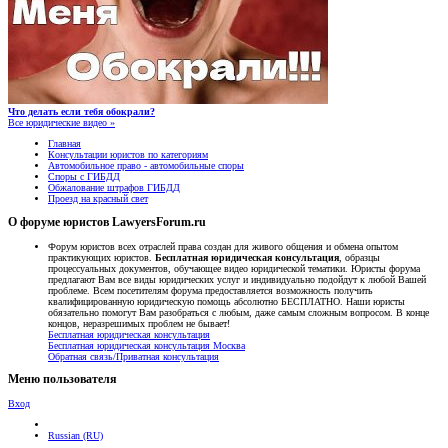
Что делать если тебя обокрали?
Все юридические видео »
Главная
Консультации юристов по категориям
Автомобильное право - автомобильные споры
Споры с ГИБДД
Обжалование штрафов ГИБДД
Проезд на красный свет
О форуме юристов LawyersForum.ru
Форум юристов всех отраслей права создан для живого общения и обмена опытом
практикующих юристов.
Бесплатная юридическая консультация
, образцы
процессуальных документов, обучающее видео юридической тематики. Юристы форума
предлагают Вам все виды юридических услуг и индивидуально подойдут к любой Вашей
проблеме. Всем посетителям форума предоставляется возможность получить
квалифицированную юридическую помощь абсолютно БЕСПЛАТНО. Наши юристы
обязательно помогут Вам разобраться с любым, даже самым сложным вопросом. В конце
концов, неразрешимых проблем не бывает!
Бесплатная юридическая консультация
Бесплатная юридическая консультация Москва
Обратная связь/Приватная консультация
Меню пользователя
Вход
Russian (RU)