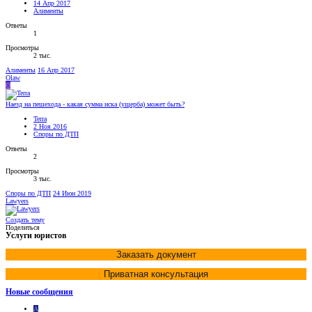
14 Апр 2017
Алименты
Ответы
1
Просмотры
2 тыс.
Алименты
16 Апр 2017
Olaw
O
Наезд на пешехода - какая сумма иска (ущерба) может быть?
Terra
2 Ноя 2016
Споры по ДТП
Ответы
2
Просмотры
3 тыс.
Споры по ДТП
24 Июн 2019
Lawyers
Создать тему
Поделиться
Услуги юристов
Заказать документ
Приватная консультация
Новые сообщения
A