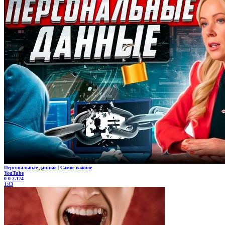
Персональные данные | Самое важное
YouTube
0
0
2.174
1:43