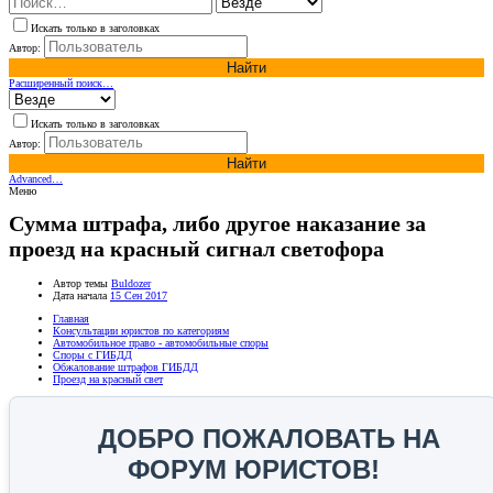
Искать только в заголовках
Автор:
Найти
Расширенный поиск…
Искать только в заголовках
Автор:
Найти
Advanced…
Меню
Сумма штрафа, либо другое наказание за
проезд на красный сигнал светофора
Автор темы
Buldozer
Дата начала
15 Сен 2017
Главная
Консультации юристов по категориям
Автомобильное право - автомобильные споры
Споры с ГИБДД
Обжалование штрафов ГИБДД
Проезд на красный свет
ДОБРО ПОЖАЛОВАТЬ НА
ФОРУМ ЮРИСТОВ!