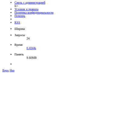
Связь с администрацией
li>
Условия и правила
Политика конфиденциальности
Помощь
RSS
Ширина
Запросы
24
Время
0.4344s
Память
9.60MB
Верх
Низ