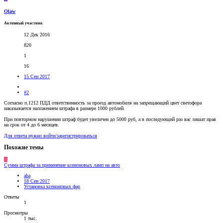
Olaw
Активный участник
12 Дек 2016
820
1
16
15 Сен 2017
#2
Согласно п.1212 ПДД ответственность за проезд автомобиля на запрещающий цвет светофора
наказывается наложением штрафа в размере 1000 рублей.
При повторном нарушении штраф будет увеличен до 5000 руб, а в последующий раз вас лишат прав
на срок от 4 до 6 месяцев.
Для ответа нужно войти/зарегистрироваться
Похожие темы
A
Сумма штрафа за применение ксеноновых ламп на авто
aha
18 Сен 2017
Установка ксеноновых фар
Ответы
1
Просмотры
1 тыс.