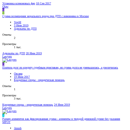
Установка ксеноновых фар
18 Сен 2017
Olaw
O
V
Сумма возмещения морального вреда при ДТП с виновника в Москве
VopM
3 Июн 2019
Адвокаты по ДТП
Ответы
2
Просмотры
1 тыс.
Адвокаты по ДТП
28 Июн 2019
Lawyers
О
Платила долг по кредиту судебным приставам, но сумма долга не уменьшилась, а увеличилась
Оксана
19 Июн 2017
Кредитные споры - юридическая помощь
Ответы
1
Просмотры
3 тыс.
Кредитные споры - юридическая помощь
24 Июн 2019
Lawyers
A
Размер алиментов как фиксированная сумма - алименты в твердой денежной сумме без указания
МРОТ
Anush