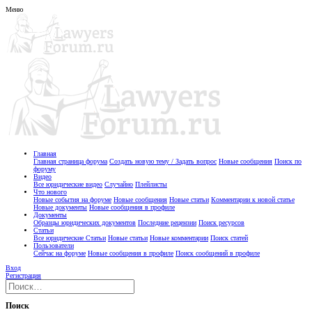
Меню
Главная
Главная страница форума
Создать новую тему / Задать вопрос
Новые сообщения
Поиск по
форуму
Видео
Все юридические видео
Случайно
Плейлисты
Что нового
Новые события на форуме
Новые сообщения
Новые статьи
Комментарии к новой статье
Новые документы
Новые сообщения в профиле
Документы
Образцы юридических документов
Последние рецензии
Поиск ресурсов
Статьи
Все юридические Статьи
Новые статьи
Новые комментарии
Поиск статей
Пользователи
Сейчас на форуме
Новые сообщения в профиле
Поиск сообщений в профиле
Вход
Регистрация
Поиск