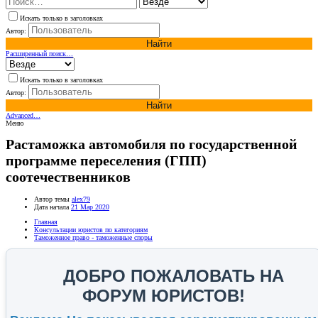
Искать только в заголовках
Автор:
Найти
Расширенный поиск…
Искать только в заголовках
Автор:
Найти
Advanced…
Меню
Растаможка автомобиля по государственной
программе переселения (ГПП)
соотечественников
Автор темы
alex79
Дата начала
21 Мар 2020
Главная
Консультации юристов по категориям
Таможенное право - таможенные споры
ДОБРО ПОЖАЛОВАТЬ НА
ФОРУМ ЮРИСТОВ!