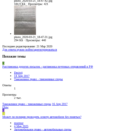
photo_2020-03-21_18-47-42.jpg
184,9 КБ · Просмотры: 421
photo_2020-03-21_18-47-31.jpg
294 КБ · Просмотры: 440
Последнее редактирование:
21 Мар 2020
Для ответа нужно войти/зарегистрироваться
Похожие темы
D
Расстаможка дорогих посылок - растаможка почтовых отправлений в РФ
Dmitrij
14 Апр 2017
Таможенное право - таможенные споры
Ответы
1
Просмотры
2 тыс.
Таможенное право - таможенные споры
16 Апр 2017
Olaw
O
M
Может ли полиция проводить осмотр автомобиля без понятых?
murmur
4 Мар 2025
Автомобильное право - автомобильные споры