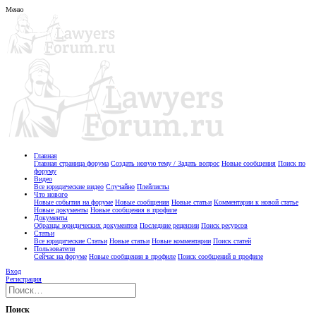
Меню
Главная
Главная страница форума
Создать новую тему / Задать вопрос
Новые сообщения
Поиск по
форуму
Видео
Все юридические видео
Случайно
Плейлисты
Что нового
Новые события на форуме
Новые сообщения
Новые статьи
Комментарии к новой статье
Новые документы
Новые сообщения в профиле
Документы
Образцы юридических документов
Последние рецензии
Поиск ресурсов
Статьи
Все юридические Статьи
Новые статьи
Новые комментарии
Поиск статей
Пользователи
Сейчас на форуме
Новые сообщения в профиле
Поиск сообщений в профиле
Вход
Регистрация
Поиск