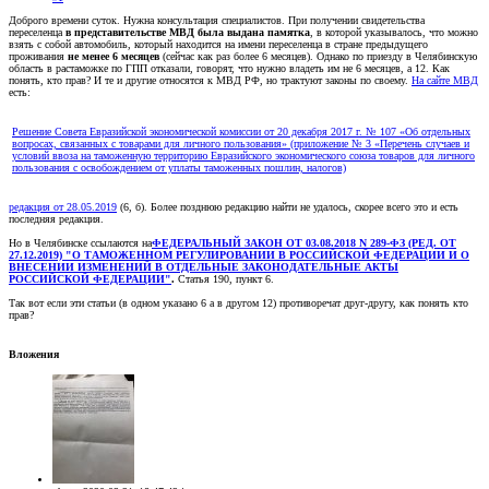
Доброго времени суток. Нужна консультация специалистов. При получении свидетельства
переселенца
в представительстве МВД была выдана памятка
, в которой указывалось, что можно
взять с собой автомобиль, который находится на имени переселенца в стране предыдущего
проживания
не менее 6 месяцев
(сейчас как раз более 6 месяцев). Однако по приезду в Челябинскую
область в растаможке по ГПП отказали, говорят, что нужно владеть им не 6 месяцев, а 12. Как
понять, кто прав? И те и другие относятся к МВД РФ, но трактуют законы по своему.
На сайте МВД
есть:
Решение Совета Евразийской экономической комиссии от 20 декабря 2017 г. № 107 «Об отдельных
вопросах, связанных с товарами для личного пользования» (приложение № 3 «Перечень случаев и
условий ввоза на таможенную территорию Евразийского экономического союза товаров для личного
пользования с освобождением от уплаты таможенных пошлин, налогов)
редакция от 28.05.2019
(6, б). Более позднюю редакцию найти не удалось, скорее всего это и есть
последняя редакция.
Но в Челябинске ссылаются на
ФЕДЕРАЛЬНЫЙ ЗАКОН ОТ 03.08.2018 N 289-ФЗ (РЕД. ОТ
27.12.2019) "О ТАМОЖЕННОМ РЕГУЛИРОВАНИИ В РОССИЙСКОЙ ФЕДЕРАЦИИ И О
ВНЕСЕНИИ ИЗМЕНЕНИЙ В ОТДЕЛЬНЫЕ ЗАКОНОДАТЕЛЬНЫЕ АКТЫ
РОССИЙСКОЙ ФЕДЕРАЦИИ"
.
Статья 190, пункт 6.
Так вот если эти статьи (в одном указано 6 а в другом 12) противоречат друг-другу, как понять кто
прав?
Вложения