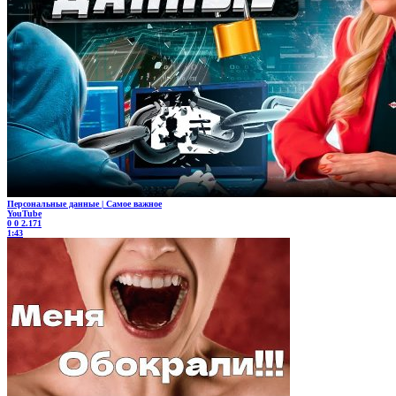
Персональные данные | Самое важное
YouTube
0
0
2.171
1:43