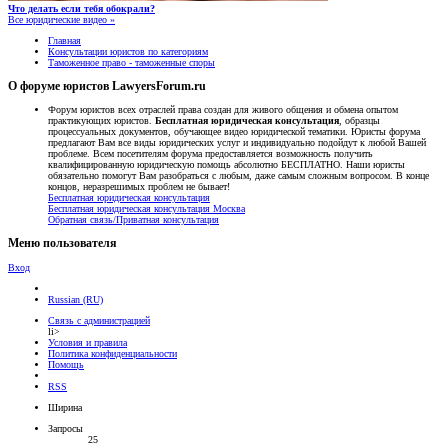
Что делать если тебя обокрали?
Все юридические видео »
Главная
Консультации юристов по категориям
Таможенное право - таможенные споры
О форуме юристов LawyersForum.ru
Форум юристов всех отраслей права создан для живого общения и обмена опытом
практикующих юристов.
Бесплатная юридическая консультация
, образцы
процессуальных документов, обучающее видео юридической тематики. Юристы форума
предлагают Вам все виды юридических услуг и индивидуально подойдут к любой Вашей
проблеме. Всем посетителям форума предоставляется возможность получить
квалифицированную юридическую помощь абсолютно БЕСПЛАТНО. Наши юристы
обязательно помогут Вам разобраться с любым, даже самым сложным вопросом. В конце
концов, неразрешимых проблем не бывает!
Бесплатная юридическая консультация
Бесплатная юридическая консультация Москва
Обратная связь/Приватная консультация
Меню пользователя
Вход
Russian (RU)
Связь с администрацией
li>
Условия и правила
Политика конфиденциальности
Помощь
RSS
Ширина
Запросы
25