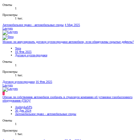
Ответы
1
Просмотры
1 тыс.
Автомобильное право - автомобильные споры
4 Мар 2025
Lawyers
Можно ли аннулировать договор купли-продажи автомобиля, если обнаружены скрытые дефекты?
Terra
16 Фев 2025
Договор купли-продажи
Ответы
1
Просмотры
1 тыс.
Договор купли-продажи
16 Фев 2025
Lawyers
A
Обязан ли собственник автомобиля сообщать в страховую компанию об установке газобаллонного
оборудования (ГБО)?
AndreykaSPb
30 Дек 2024
Автомобильное право - автомобильные споры
Ответы
1
Просмотры
1 тыс.