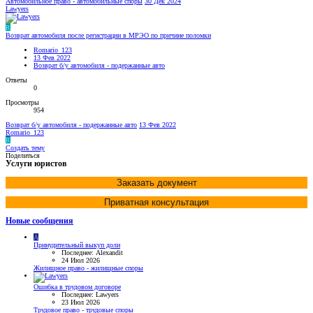
Автомобильное право - автомобильные споры
30 Дек 2024
Lawyers
R
Возврат автомобиля после регистрации в МРЭО по причине поломки
Romario_123
13 Фев 2022
Возврат б/у автомобиля - подержанные авто
Ответы
0
Просмотры
954
Возврат б/у автомобиля - подержанные авто
13 Фев 2022
Romario_123
R
Создать тему
Поделиться
Услуги юристов
Заказать документ
Приватная консультация
Новые сообщения
A
Принудительный выкуп доли
Последнее: Alexandit
24 Июл 2026
Жилищное право - жилищные споры
Ошибка в трудовом договоре
Последнее: Lawyers
23 Июл 2026
Трудовое право - трудовые споры