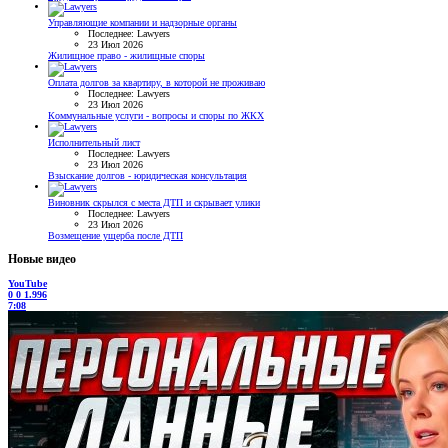
Управляющие компании и надзорные органы
Последнее: Lawyers
23 Июл 2026
Жилищное право - жилищные споры
Оплата долгов за квартиру, в которой не проживаю
Последнее: Lawyers
23 Июл 2026
Коммунальные услуги - вопросы и споры по ЖКХ
Исполнительный лист
Последнее: Lawyers
23 Июл 2026
Взыскание долгов - юридическая консультация
Виновник скрылся с места ДТП и скрывает улики
Последнее: Lawyers
23 Июл 2026
Возмещение ущерба после ДТП
Новые видео
YouTube
0
0
1.996
7:08