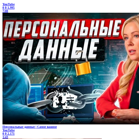
YouTube
0
0
1.995
7:08
Персональные данные | Самое важное
YouTube
0
0
2.171
1:43