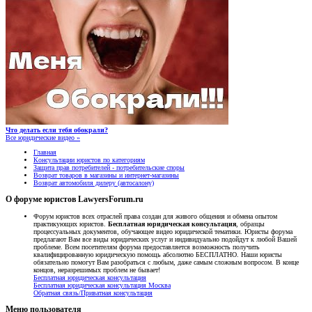
Что делать если тебя обокрали?
Все юридические видео »
Главная
Консультации юристов по категориям
Защита прав потребителей - потребительские споры
Возврат товаров в магазины и интернет-магазины
Возврат автомобиля дилеру (автосалону)
О форуме юристов LawyersForum.ru
Форум юристов всех отраслей права создан для живого общения и обмена опытом
практикующих юристов.
Бесплатная юридическая консультация
, образцы
процессуальных документов, обучающее видео юридической тематики. Юристы форума
предлагают Вам все виды юридических услуг и индивидуально подойдут к любой Вашей
проблеме. Всем посетителям форума предоставляется возможность получить
квалифицированную юридическую помощь абсолютно БЕСПЛАТНО. Наши юристы
обязательно помогут Вам разобраться с любым, даже самым сложным вопросом. В конце
концов, неразрешимых проблем не бывает!
Бесплатная юридическая консультация
Бесплатная юридическая консультация Москва
Обратная связь/Приватная консультация
Меню пользователя