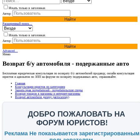
Искать только в заголовках
Автор:
Найти
Расширенный поиск…
Искать только в заголовках
Автор:
Найти
Advanced…
Меню
Возврат б/у автомобиля - подержанные авто
Бесплатная юридическая консультация по возврату б/у автомобилей продавцу, онлайн консультация
юристов и адвокатов по ЗПП на форуме по возврату подержанных авто, спрашивайте.
Главная
Консультации юристов по категориям
Защита прав потребителей - потребительские споры
Возврат товаров в магазины и интернет-магазины
Возврат автомобиля дилеру (автосалону)
ДОБРО ПОЖАЛОВАТЬ НА
ФОРУМ ЮРИСТОВ!
Реклама Не показывается зарегистрированным