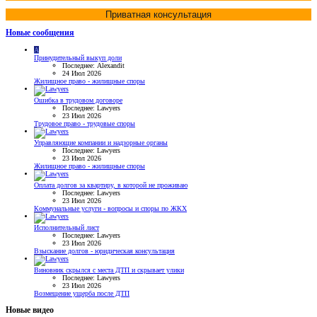
Приватная консультация
Новые сообщения
A
Принудительный выкуп доли
Последнее: Alexandit
24 Июл 2026
Жилищное право - жилищные споры
Ошибка в трудовом договоре
Последнее: Lawyers
23 Июл 2026
Трудовое право - трудовые споры
Управляющие компании и надзорные органы
Последнее: Lawyers
23 Июл 2026
Жилищное право - жилищные споры
Оплата долгов за квартиру, в которой не проживаю
Последнее: Lawyers
23 Июл 2026
Коммунальные услуги - вопросы и споры по ЖКХ
Исполнительный лист
Последнее: Lawyers
23 Июл 2026
Взыскание долгов - юридическая консультация
Виновник скрылся с места ДТП и скрывает улики
Последнее: Lawyers
23 Июл 2026
Возмещение ущерба после ДТП
Новые видео