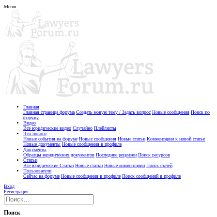
Меню
Главная
Главная страница форума
Создать новую тему / Задать вопрос
Новые сообщения
Поиск по
форуму
Видео
Все юридические видео
Случайно
Плейлисты
Что нового
Новые события на форуме
Новые сообщения
Новые статьи
Комментарии к новой статье
Новые документы
Новые сообщения в профиле
Документы
Образцы юридических документов
Последние рецензии
Поиск ресурсов
Статьи
Все юридические Статьи
Новые статьи
Новые комментарии
Поиск статей
Пользователи
Сейчас на форуме
Новые сообщения в профиле
Поиск сообщений в профиле
Вход
Регистрация
Поиск