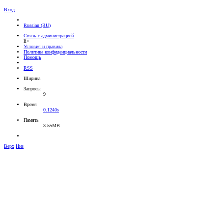
Вход
Russian (RU)
Связь с администрацией
li>
Условия и правила
Политика конфиденциальности
Помощь
RSS
Ширина
Запросы
9
Время
0.1240s
Память
3.55MB
Верх
Низ