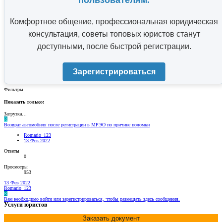
пользователям.
Комфортное общение, профессиональная юридическая
консультация, советы топовых юристов станут
доступными, после быстрой регистрации.
Зарегистрироваться
Фильтры
Показать только:
Загрузка…
R
Возврат автомобиля после регистрации в МРЭО по причине поломки
Romario_123
13 Фев 2022
Ответы
0
Просмотры
953
13 Фев 2022
Romario_123
R
Вам необходимо войти или зарегистрироваться, чтобы размещать здесь сообщения.
Услуги юристов
Заказать документ