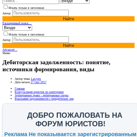
Искать только в заголовках
Автор:
Найти
Расширенный поиск…
Искать только в заголовках
Автор:
Найти
Advanced…
Меню
Дебиторская задолженность: понятие,
источники формирования, виды
Автор темы
Lawyers
Дата начала
27 Окт 2017
Главная
Консультации юристов по категориям
Арбитражное право - арбитражные споры
Взыскание задолженности с юридических лиц
ДОБРО ПОЖАЛОВАТЬ НА
ФОРУМ ЮРИСТОВ!
Реклама Не показывается зарегистрированным