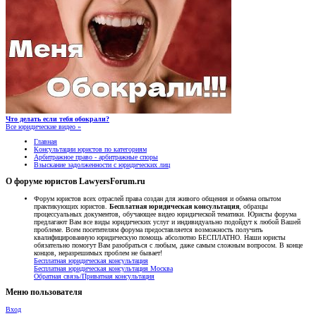
Что делать если тебя обокрали?
Все юридические видео »
Главная
Консультации юристов по категориям
Арбитражное право - арбитражные споры
Взыскание задолженности с юридических лиц
О форуме юристов LawyersForum.ru
Форум юристов всех отраслей права создан для живого общения и обмена опытом
практикующих юристов.
Бесплатная юридическая консультация
, образцы
процессуальных документов, обучающее видео юридической тематики. Юристы форума
предлагают Вам все виды юридических услуг и индивидуально подойдут к любой Вашей
проблеме. Всем посетителям форума предоставляется возможность получить
квалифицированную юридическую помощь абсолютно БЕСПЛАТНО. Наши юристы
обязательно помогут Вам разобраться с любым, даже самым сложным вопросом. В конце
концов, неразрешимых проблем не бывает!
Бесплатная юридическая консультация
Бесплатная юридическая консультация Москва
Обратная связь/Приватная консультация
Меню пользователя
Вход