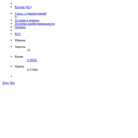
Russian (RU)
Связь с администрацией
li>
Условия и правила
Политика конфиденциальности
Помощь
RSS
Ширина
Запросы
22
Время
0.3659s
Память
9.57MB
Верх
Низ