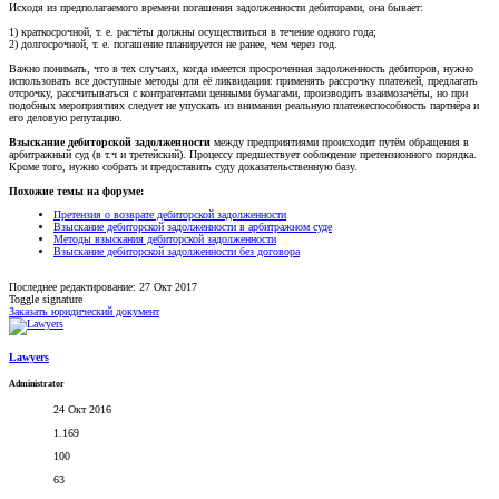
Исходя из предполагаемого времени погашения задолженности дебиторами, она бывает:
1) краткосрочной, т. е. расчёты должны осуществиться в течение одного года;
2) долгосрочной, т. е. погашение планируется не ранее, чем через год.
Важно понимать, что в тех случаях, когда имеется просроченная задолженность дебиторов, нужно
использовать все доступные методы для её ликвидации: применять рассрочку платежей, предлагать
отсрочку, рассчитываться с контрагентами ценными бумагами, производить взаимозачёты, но при
подобных мероприятиях следует не упускать из внимания реальную платежеспособность партнёра и
его деловую репутацию.
Взыскание дебиторской задолженности
между предприятиями происходит путём обращения в
арбитражный суд (в т.ч и третейский). Процессу предшествует соблюдение претензионного порядка.
Кроме того, нужно собрать и предоставить суду доказательственную базу.
Похожие темы на форуме:
Претензия о возврате дебиторской задолженности
Взыскание дебиторской задолженности в арбитражном суде
Методы взыскания дебиторской задолженности
Взыскание дебиторской задолженности без договора
Последнее редактирование:
27 Окт 2017
Toggle signature
Заказать юридический документ
Lawyers
Administrator
24 Окт 2016
1.169
100
63