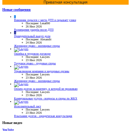
Приватная консультация
Новые сообщения
L
Виновник скрылся с места ДТП и скрывает улики
Последнее: Lena000
26 Июл 2026
Возмещение ущерба после ДТП
A
Принудительный выкуп доли
Последнее: Alexandit
24 Июл 2026
Жилищное право - жилищные споры
Ошибка в трудовом договоре
Последнее: Lawyers
23 Июл 2026
Трудовое право - трудовые споры
Управляющие компании и надзорные органы
Последнее: Lawyers
23 Июл 2026
Жилищное право - жилищные споры
Оплата долгов за квартиру, в которой не проживаю
Последнее: Lawyers
23 Июл 2026
Коммунальные услуги - вопросы и споры по ЖКХ
Исполнительный лист
Последнее: Lawyers
23 Июл 2026
Взыскание долгов - юридическая консультация
Новые видео
YouTube