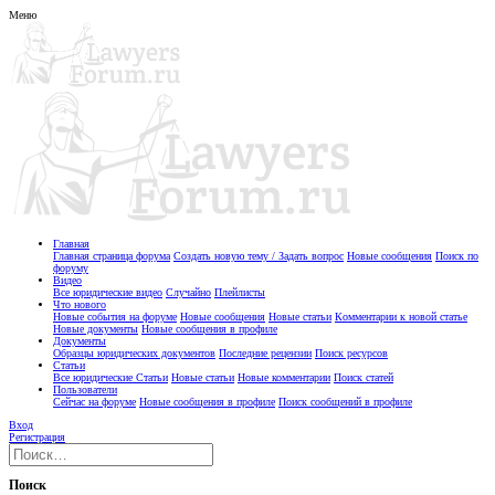
Меню
Главная
Главная страница форума
Создать новую тему / Задать вопрос
Новые сообщения
Поиск по
форуму
Видео
Все юридические видео
Случайно
Плейлисты
Что нового
Новые события на форуме
Новые сообщения
Новые статьи
Комментарии к новой статье
Новые документы
Новые сообщения в профиле
Документы
Образцы юридических документов
Последние рецензии
Поиск ресурсов
Статьи
Все юридические Статьи
Новые статьи
Новые комментарии
Поиск статей
Пользователи
Сейчас на форуме
Новые сообщения в профиле
Поиск сообщений в профиле
Вход
Регистрация
Поиск