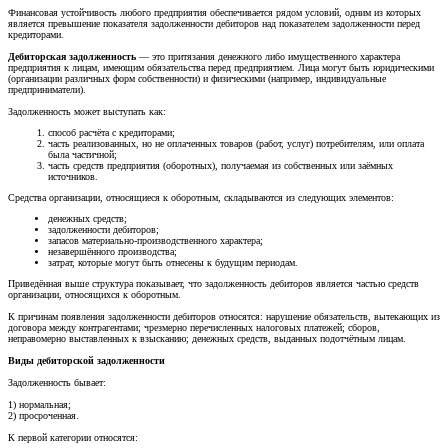
Финансовая устойчивость любого предприятия обеспечивается рядом условий, одним из которых
является превышение показателя задолженности дебиторов над показателем задолженности перед
кредиторами.
Дебиторская задолженность
— это притязания денежного либо имущественного характера
предприятия к лицам, имеющим обязательства перед предприятием. Лица могут быть юридическими
(организации различных форм собственности) и физическими (например, индивидуальные
предприниматели).
Задолженность может выступать как:
способ расчёта с кредиторами;
часть реализованных, но не оплаченных товаров (работ, услуг) потребителям, или оплата
была частичной;
часть средств предприятия (оборотных), получаемая из собственных или заёмных
источников.
Средства организации, относящиеся к оборотным, складываются из следующих элементов:
денежных средств;
задолженности дебиторов;
запасов материально-производственного характера;
незавершённого производства;
затрат, которые могут быть отнесены к будущим периодам.
Приведённая выше структура показывает, что задолженность дебиторов является частью средств
организации, относящихся к оборотным.
К причинам появления задолженности дебиторов относятся: нарушение обязательств, вытекающих из
договора между контрагентами; чрезмерно перечисленных налоговых платежей; сборов,
неправомерно выставленных к взысканию; денежных средств, выданных подотчётным лицам.
Виды дебиторской задолженности
Задолженность бывает:
1) нормальная;
2) просроченная.
К первой категории относятся: