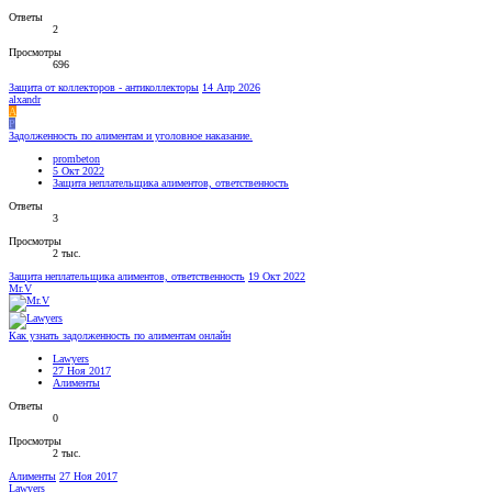
Ответы
2
Просмотры
696
Защита от коллекторов - антиколлекторы
14 Апр 2026
alxandr
A
P
Задолженность по алиментам и уголовное наказание.
prombeton
5 Окт 2022
Защита неплательщика алиментов, ответственность
Ответы
3
Просмотры
2 тыс.
Защита неплательщика алиментов, ответственность
19 Окт 2022
Mr.V
Как узнать задолженность по алиментам онлайн
Lawyers
27 Ноя 2017
Алименты
Ответы
0
Просмотры
2 тыс.
Алименты
27 Ноя 2017
Lawyers