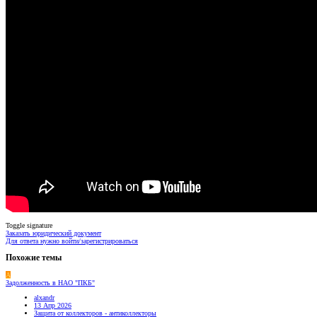
Toggle signature
Заказать юридический документ
Для ответа нужно войти/зарегистрироваться
Похожие темы
A
Задолженность в НАО "ПКБ"
alxandr
13 Апр 2026
Защита от коллекторов - антиколлекторы