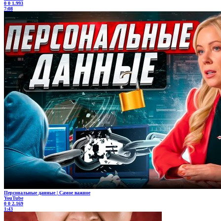
0
0
1.993
7:08
Персональные данные | Самое важное
YouTube
0
0
2.169
1:43