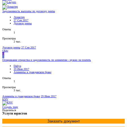
Задолженность выплаты по договору ренты
Ломастер
27 Сен 2017
Договор ренты
Ответы
1
Просмотры
2 тыс.
Договор ренты
27 Сен 2017
Olaw
O
D
Оспаривание отцовства и задолженность по алиментам - нужно ли платить
Daliya
19 Июн 2017
Алименты в гражданском браке
Ответы
1
Просмотры
3 тыс.
Алименты в гражданском браке
29 Июн 2017
KNV
Создать тему
Поделиться
Услуги юристов
Заказать документ