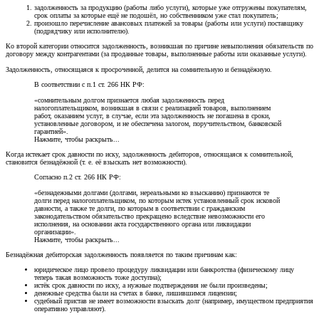
задолженность за продукцию (работы либо услуги), которые уже отгружены покупателям,
срок оплаты за которые ещё не подошёл, но собственником уже стал покупатель;
произошло перечисление авансовых платежей за товары (работы или услуги) поставщику
(подрядчику или исполнителю).
Ко второй категории относится задолженность, возникшая по причине невыполнения обязательств по
договору между контрагентами (за проданные товары, выполненные работы или оказанные услуги).
Задолженность, относящаяся к просроченной, делится на сомнительную и безнадёжную.
В соответствии с п.1 ст. 266 НК РФ:
«сомнительным долгом признается любая задолженность перед
налогоплательщиком, возникшая в связи с реализацией товаров, выполнением
работ, оказанием услуг, в случае, если эта задолженность не погашена в сроки,
установленные договором, и не обеспечена залогом, поручительством, банковской
гарантией».
Нажмите, чтобы раскрыть...
Когда истекает срок давности по иску, задолженность дебиторов, относящаяся к сомнительной,
становится безнадёжной (т. е. её взыскать нет возможности).
Согласно п.2 ст. 266 НК РФ:
«безнадежными долгами (долгами, нереальными ко взысканию) признаются те
долги перед налогоплательщиком, по которым истек установленный срок исковой
давности, а также те долги, по которым в соответствии с гражданским
законодательством обязательство прекращено вследствие невозможности его
исполнения, на основании акта государственного органа или ликвидации
организации».
Нажмите, чтобы раскрыть...
Безнадёжная дебиторская задолженность появляется по таким причинам как:
юридическое лицо провело процедуру ликвидации или банкротства (физическому лицу
теперь такая возможность тоже доступна);
истёк срок давности по иску, а нужные подтверждения не были произведены;
денежные средства были на счетах в банке, лишившимся лицензии;
судебный пристав не имеет возможности взыскать долг (например, имуществом предприятия
оперативно управляют).