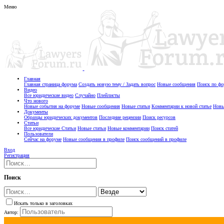
Меню
Главная
Главная страница форума
Создать новую тему / Задать вопрос
Новые сообщения
Поиск по ф
Видео
Все юридические видео
Случайно
Плейлисты
Что нового
Новые события на форуме
Новые сообщения
Новые статьи
Комментарии к новой статье
Новы
Документы
Образцы юридических документов
Последние рецензии
Поиск ресурсов
Статьи
Все юридические Статьи
Новые статьи
Новые комментарии
Поиск статей
Пользователи
Сейчас на форуме
Новые сообщения в профиле
Поиск сообщений в профиле
Вход
Регистрация
Поиск
Искать только в заголовках
Автор: