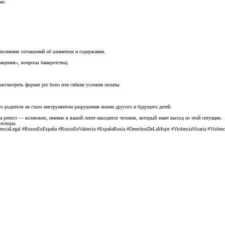
но.
полнения соглашений об алиментах и содержании.
ащения», вопросы банкротства).
ссмотреть формат pro bono или гибкие условия оплаты.
о родителя не стало инструментом разрушения жизни другого и будущего детей.
а репост — возможно, именно в вашей ленте находится человек, который знает выход из этой ситуации.
ыеспоры
nciaLegal #RusosEnEspaña #RusosEnValencia #EspañaRusia #DerechosDeLaMujer #ViolenciaVicaria #Violenci