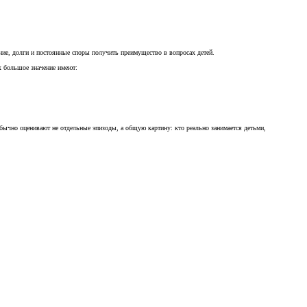
ние, долги и постоянные споры получить преимущество в вопросах детей.
ах большое значение имеют:
ычно оценивают не отдельные эпизоды, а общую картину: кто реально занимается детьми,