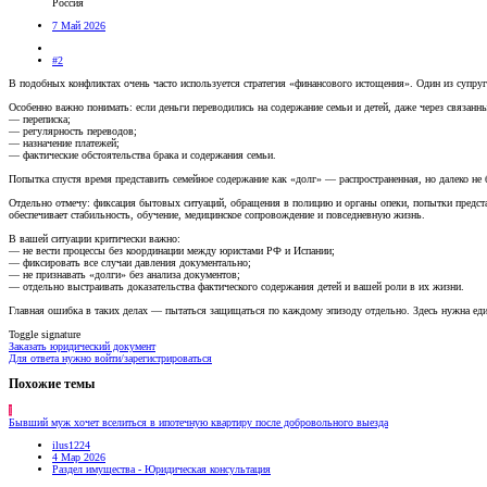
Россия
7 Май 2026
#2
В подобных конфликтах очень часто используется стратегия «финансового истощения». Один из супруг
Особенно важно понимать: если деньги переводились на содержание семьи и детей, даже через связанны
— переписка;
— регулярность переводов;
— назначение платежей;
— фактические обстоятельства брака и содержания семьи.
Попытка спустя время представить семейное содержание как «долг» — распространенная, но далеко не 
Отдельно отмечу: фиксация бытовых ситуаций, обращения в полицию и органы опеки, попытки предст
обеспечивает стабильность, обучение, медицинское сопровождение и повседневную жизнь.
В вашей ситуации критически важно:
— не вести процессы без координации между юристами РФ и Испании;
— фиксировать все случаи давления документально;
— не признавать «долги» без анализа документов;
— отдельно выстраивать доказательства фактического содержания детей и вашей роли в их жизни.
Главная ошибка в таких делах — пытаться защищаться по каждому эпизоду отдельно. Здесь нужна еди
Toggle signature
Заказать юридический документ
Для ответа нужно войти/зарегистрироваться
Похожие темы
I
Бывший муж хочет вселиться в ипотечную квартиру после добровольного выезда
ilus1224
4 Мар 2026
Раздел имущества - Юридическая консультация