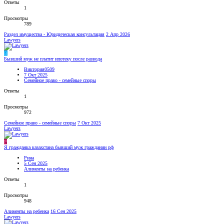
Ответы
1
Просмотры
789
Раздел имущества - Юридическая консультация
2 Апр 2026
Lawyers
В
Бывший муж не платит ипотеку после развода
Виктория0509
7 Окт 2025
Семейное право - семейные споры
Ответы
1
Просмотры
972
Семейное право - семейные споры
7 Окт 2025
Lawyers
Р
Я гражданка казахстана бывший муж гражданин рф
Рина
5 Сен 2025
Алименты на ребенка
Ответы
1
Просмотры
948
Алименты на ребенка
16 Сен 2025
Lawyers