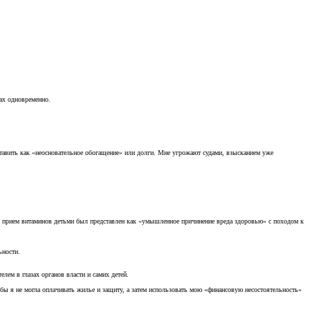
нах одновременно.
ставить как «неосновательное обогащение» или долги. Мне угрожают судами, взысканием уже
й прием витаминов детьми был представлен как «умышленное причинение вреда здоровью» с походом к
ьности.
лем в глазах органов власти и самих детей.
бы я не могла оплачивать жилье и защиту, а затем использовать мою «финансовую несостоятельность»