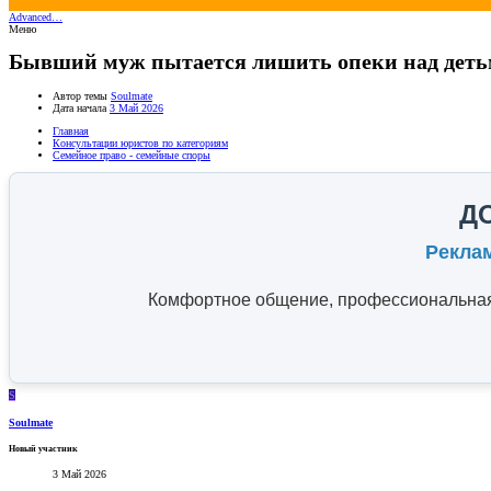
Advanced…
Меню
Бывший муж пытается лишить опеки над дет
Автор темы
Soulmate
Дата начала
3 Май 2026
Главная
Консультации юристов по категориям
Семейное право - семейные споры
Д
Рекла
Комфортное общение, профессиональная 
S
Soulmate
Новый участник
3 Май 2026