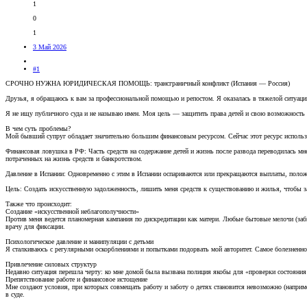
1
0
1
3 Май 2026
#1
СРОЧНО НУЖНА ЮРИДИЧЕСКАЯ ПОМОЩЬ: трансграничный конфликт (Испания — Россия)
Друзья, я обращаюсь к вам за профессиональной помощью и репостом. Я оказалась в тяжелой ситуации 
Я не ищу публичного суда и не называю имен. Моя цель — защитить права детей и свою возможность 
В чем суть проблемы?
Мой бывший супруг обладает значительно большим финансовым ресурсом. Сейчас этот ресурс использ
Финансовая ловушка в РФ: Часть средств на содержание детей и жизнь после развода переводилась мн
потраченных на жизнь средств и банкротством.
Давление в Испании: Одновременно с этим в Испании оспариваются или прекращаются выплаты, поло
Цель: Создать искусственную задолженность, лишить меня средств к существованию и жилья, чтобы за
Также что происходит:
Создание «искусственной неблагополучности»
Против меня ведется планомерная кампания по дискредитации как матери. Любые бытовые мелочи (за
врачу для фиксации.
Психологическое давление и манипуляции с детьми
Я сталкиваюсь с регулярными оскорблениями и попытками подорвать мой авторитет. Самое болезненно
Привлечение силовых структур
Недавно ситуация перешла черту: ко мне домой была вызвана полиция якобы для «проверки состояния д
Препятствование работе и финансовое истощение
Мне создают условия, при которых совмещать работу и заботу о детях становится невозможно (наприм
в суде.