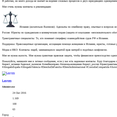
Я работаю, но моего дохода не хватает на ведение сложных процессов в двух юрисдикциях одновремен
Мне очень нужны контакты и рекомендации:
Испания (желательно Валенсия): Адвокаты по семейному праву, опытные в вопросах ис
Россия: Юристы по гражданским и коммерческим спорам (защита от взыскания «неосновательного обог
Трансграничные специалисты: Те, кто понимает специфику взаимодействия судов РФ и Испании.
Поддержка: Правозащитные организации, ассоциации помощи женщинам в Испании, юристы, готовые ра
Медиа и НКО: Контакты людей, занимающихся защитой прав матерей в подобных конфликтах.
Мне не нужна жалость. Мне нужна грамотная правовая защита, чтобы финансовое превосходство одног
Пожалуйста, напишите мне в личные сообщения, если у вас есть надежные контакты. Буду благодарна з
#юрист_испания #адвокат_валенсия #семейноеправо #помощьженщинам #юрист_россия #трансграничн
#AbogadoEspaña #AbogadoValencia #DerechoDeFamilia #DerechoInternacional #CustodiaCompartida #Asiste
Lawyers
Administrator
24 Окт 2016
1.169
100
63
Город