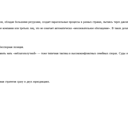
ов, обладая большими ресурсами, создает параллельные процессы в разных странах, пытаясь через давле
е компании или третьих лиц, это не означает автоматически «неосновательное обогащение». В таких дел
бесспорная позиция.
авить мать «неблагополучной» — тоже типичная тактика в высококонфликтных семейных спорах. Суды об
ная стратегия сразу в двух юрисдикциях.