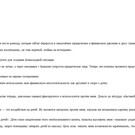
после развода, которая сейчас переросла в масштабное юридическое и финансовое давление в двух стра
их воспитывать, не став жертвой «войны на истощение».
уется для создания безвыходной ситуации:
е не лично, а через связанные с бывшим супругом юридические лица. Теперь эти платежи пытаются пред
женные по нашим соглашениям.
тем использовать мою финансовую несостоятельность как аргумент в споре о детях.
бытая тетрадь, школьные оценки) фиксируются и используются против меня. Дошло до абсурда: обычны
е — это воздействие на детей. Их пытаются настроить против меня, внушая им искаженную картину реал
етей». Дети стали свидетелями этого необоснованного визита, попытка выставить меня «опасным» родите
ер, запрет помощнику забирать детей из школы). Цель ясна: лишить меня возможности зарабатывать, что