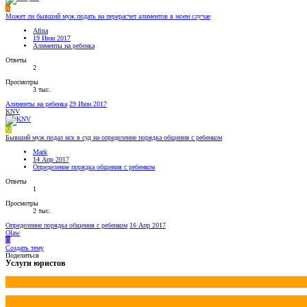
A
Может ли бывший муж подать на перерасчет алиментов в моем случае
Afina
19 Июн 2017
Алименты на ребенка
Ответы
2
Просмотры
3 тыс.
Алименты на ребенка
29 Июн 2017
KNV
M
Бывший муж подал иск в суд на определение порядка общения с ребенком
Mark
14 Апр 2017
Определение порядка общения с ребенком
Ответы
1
Просмотры
2 тыс.
Определение порядка общения с ребенком
16 Апр 2017
Olaw
O
Создать тему
Поделиться
Услуги юристов