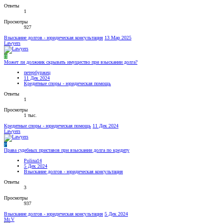
Ответы
1
Просмотры
927
Взыскание долгов - юридическая консультация
13 Мар 2025
Lawyers
П
Может ли должник скрывать имущество при взыскании долга?
петербуржец
11 Дек 2024
Кредитные споры - юридическая помощь
Ответы
1
Просмотры
1 тыс.
Кредитные споры - юридическая помощь
11 Дек 2024
Lawyers
P
Права судебных приставов при взыскании долга по кредиту
Polina14
5 Дек 2024
Взыскание долгов - юридическая консультация
Ответы
3
Просмотры
937
Взыскание долгов - юридическая консультация
5 Дек 2024
Mr.V