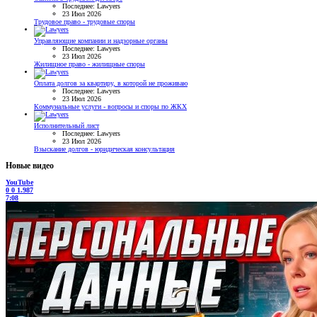
Последнее: Lawyers
23 Июл 2026
Трудовое право - трудовые споры
Управляющие компании и надзорные органы
Последнее: Lawyers
23 Июл 2026
Жилищное право - жилищные споры
Оплата долгов за квартиру, в которой не проживаю
Последнее: Lawyers
23 Июл 2026
Коммунальные услуги - вопросы и споры по ЖКХ
Исполнительный лист
Последнее: Lawyers
23 Июл 2026
Взыскание долгов - юридическая консультация
Новые видео
YouTube
0
0
1.987
7:08