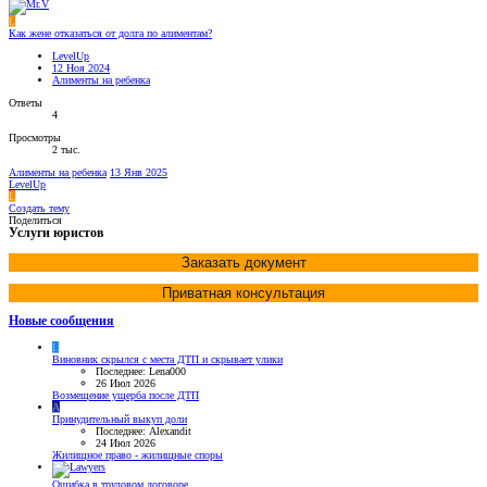
L
Как жене отказаться от долга по алиментам?
LevelUp
12 Ноя 2024
Алименты на ребенка
Ответы
4
Просмотры
2 тыс.
Алименты на ребенка
13 Янв 2025
LevelUp
L
Создать тему
Поделиться
Услуги юристов
Заказать документ
Приватная консультация
Новые сообщения
L
Виновник скрылся с места ДТП и скрывает улики
Последнее: Lena000
26 Июл 2026
Возмещение ущерба после ДТП
A
Принудительный выкуп доли
Последнее: Alexandit
24 Июл 2026
Жилищное право - жилищные споры
Ошибка в трудовом договоре