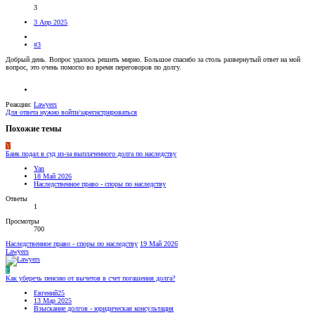
3
3 Апр 2025
#3
Добрый день. Вопрос удалось решить мирно. Большое спасибо за столь развернутый ответ на мой
вопрос, это очень помогло во время переговоров по долгу.
Реакции:
Lawyers
Для ответа нужно войти/зарегистрироваться
Похожие темы
Y
Банк подал в суд из-за выплаченного долга по наследству
Yan
18 Май 2026
Наследственное право - споры по наследству
Ответы
1
Просмотры
700
Наследственное право - споры по наследству
19 Май 2026
Lawyers
Е
Как уберечь пенсию от вычетов в счет погашения долга?
Евгений25
13 Мар 2025
Взыскание долгов - юридическая консультация