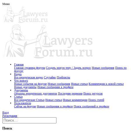
Меню
Главная
Главная страница форума
Создать новую тему / Задать вопрос
Новые сообщения
Поиск по
форуму
Видео
Все юридические видео
Случайно
Плейлисты
Что нового
Новые события на форуме
Новые сообщения
Новые статьи
Комментарии к новой статье
Новые документы
Новые сообщения в профиле
Документы
Образцы юридических документов
Последние рецензии
Поиск ресурсов
Статьи
Все юридические Статьи
Новые статьи
Новые комментарии
Поиск статей
Пользователи
Сейчас на форуме
Новые сообщения в профиле
Поиск сообщений в профиле
Вход
Регистрация
Поиск