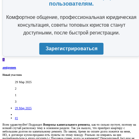
пользователям.
Комфортное общение, профессиональная юридическая
консультация, советы топовых юристов станут
доступными, после быстрой регистрации.
Зарегистрироваться
A
amigomen
Новый участник
29 Мар 2025
2
1
3
29 Мар 2025
#1
Всем здравствуйте! Подраздел
Вопросы капитального ремонта
, как-то сильно пустует, поэтому на
всякий случай расположу тему в основном разделе. Так уж вышло, что приобрел квартиру с
небольшим долгом по капитальному ремонту. По закону, бремя по оплате долга ложится на меня,
НО, в договоре купли-продажи есть пункты по этому поводу. Реально ли опираясь на них
вытребовать(или в итоге отсудить) с Продавца сумму долга за капремонт? Передаточный Акт еще не