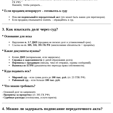
ГК РФ)."
Нажмите, чтобы раскрыть...
* Если продавец игнорирует – готовьтесь к суду
Пока
не подписывайте передаточный акт
(это может быть важно для переговоров).
Если продавец отказывается платить – обращайтесь в суд.
3. Как взыскать долг через суд?
* Основание для иска
Нарушение
п. 3.7 ДКП
(продавец не погасил долг в установленный срок).
Ссылка на
ст. 309, 310, 395 ГК РФ
(неисполнение обязательств + проценты).
* Какие документы нужны?
Копия
ДКП
(нотариальная, если заверялась).
Справка о задолженности
(с датой образования долга).
Переписка с продавцом
(письма, чеки об отправке, скрины сообщений).
Выписка из ЕГРН
(доказательство перехода права собственности).
* Куда подавать иск?
Мировой суд
– если сумма долга до
100 тыс. руб.
(ст. 23 ГПК РФ).
Районный суд
– если больше
100 тыс. руб.
* Что можно требовать?
- Основной долг по капремонту.
- Проценты за просрочку
(ст. 395 ГК РФ).
- Судебные расходы
(госпошлина, услуги юриста).
4. Можно ли задержать подписание передаточного акта?