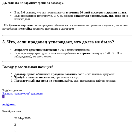
Да, если это не нарушает сроки по договору.
В
п. 3.6
сказано, что акт подписывается
в течение 20 дней после регистрации права
.
Если продавец не исполняет
п. 3.7
, вы можете
отказаться подписывать акт
, пока он не
погасит долг.
!
Но будьте осторожны:
если продавец обвинит вас в уклонении от принятия квартиры, он может
потребовать
неустойку
(если это прописано в договоре).
5. Что, если продавец утверждает, что долга не было?
Запросите архивные платежки
в УК / фонде капремонта.
Если продавец скрыл долг – можно попробовать
оспорить сделку
(ст. 178 ГК РФ –
заблуждение), но это сложно.
Вывод: у вас сильная позиция!
Договор прямо обязывает продавца погасить долг
– это главный аргумент.
Требуйте оплаты письменно
, при отказе – в суд.
Передаточный акт пока не подписывайте
, если продавец не идёт на контакт.
Toggle signature
Заказать юридический документ
A
amigomen
Новый участник
29 Мар 2025
2
1