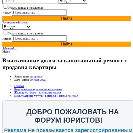
Искать только в заголовках
Автор:
Найти
Расширенный поиск…
Искать только в заголовках
Автор:
Найти
Advanced…
Меню
Взыскивание долга за капитальный ремонт с
продавца квартиры
Автор темы
amigomen
Дата начала
29 Мар 2025
Главная
Консультации юристов по категориям
Жилищное право - жилищные споры
Коммунальные услуги - вопросы и споры по ЖКХ
ДОБРО ПОЖАЛОВАТЬ НА
ФОРУМ ЮРИСТОВ!
Реклама Не показывается зарегистрированным