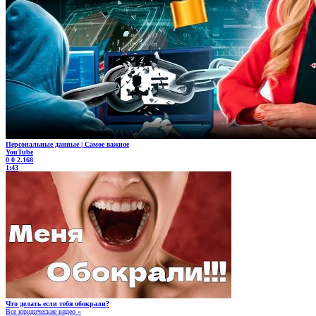
Персональные данные | Самое важное
YouTube
0
0
2.168
1:43
Что делать если тебя обокрали?
Все юридические видео »