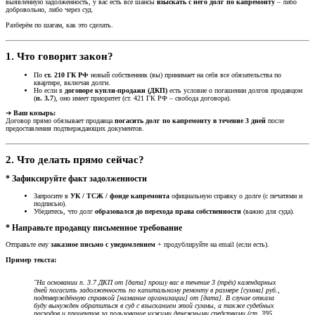
выявленную задолженность, у вас есть все шансы
взыскать с него долг по капремонту
– либо
добровольно, либо через суд.
Разберём по шагам, как это сделать.
1. Что говорит закон?
По
ст. 210 ГК РФ
новый собственник (вы) принимает на себя все обязательства по
квартире, включая долги.
Но если в
договоре купли-продажи (ДКП)
есть условие о погашении долгов продавцом
(
п. 3.7
), оно имеет приоритет (ст. 421 ГК РФ – свобода договора).
➔
Ваш козырь:
Договор прямо обязывает продавца
погасить долг по капремонту в течение 3 дней
после
предоставления подтверждающих документов.
2. Что делать прямо сейчас?
* Зафиксируйте факт задолженности
Запросите в
УК / ТСЖ / фонде капремонта
официальную справку о долге (с печатями и
подписью).
Убедитесь, что долг
образовался до перехода права собственности
(важно для суда).
* Направьте продавцу письменное требование
Отправьте ему
заказное письмо с уведомлением
+ продублируйте на email (если есть).
Пример текста:
"На основании п. 3.7 ДКП от [дата] прошу вас в течение 3 (трёх) календарных
дней погасить задолженность по капитальному ремонту в размере [сумма] руб.,
подтверждённую справкой [название организации] от [дата]. В случае отказа
буду вынужден обратиться в суд с взысканием этой суммы, а также судебных
расходов и процентов за пользование чужими денежными средствами (ст. 395