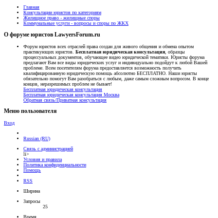
Главная
Консультации юристов по категориям
Жилищное право - жилищные споры
Коммунальные услуги - вопросы и споры по ЖКХ
О форуме юристов LawyersForum.ru
Форум юристов всех отраслей права создан для живого общения и обмена опытом
практикующих юристов.
Бесплатная юридическая консультация
, образцы
процессуальных документов, обучающее видео юридической тематики. Юристы форума
предлагают Вам все виды юридических услуг и индивидуально подойдут к любой Вашей
проблеме. Всем посетителям форума предоставляется возможность получить
квалифицированную юридическую помощь абсолютно БЕСПЛАТНО. Наши юристы
обязательно помогут Вам разобраться с любым, даже самым сложным вопросом. В конце
концов, неразрешимых проблем не бывает!
Бесплатная юридическая консультация
Бесплатная юридическая консультация Москва
Обратная связь/Приватная консультация
Меню пользователя
Вход
Russian (RU)
Связь с администрацией
li>
Условия и правила
Политика конфиденциальности
Помощь
RSS
Ширина
Запросы
25
Время