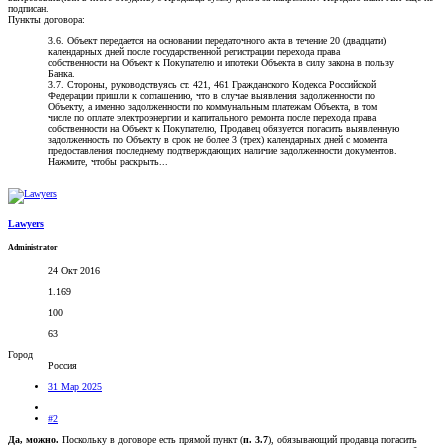
подписан.
Пункты договора:
3.6. Объект передается на основании передаточного акта в течение 20 (двадцати)
календарных дней после государственной регистрации перехода права
собственности на Объект к Покупателю и ипотеки Объекта в силу закона в пользу
Банка.
3.7. Стороны, руководствуясь ст. 421, 461 Гражданского Кодекса Российской
Федерации пришли к соглашению, что в случае выявления задолженности по
Объекту, а именно задолженности по коммунальным платежам Объекта, в том
числе по оплате электроэнергии и капитального ремонта после перехода права
собственности на Объект к Покупателю, Продавец обязуется погасить выявленную
задолженность по Объекту в срок не более 3 (трех) календарных дней с момента
предоставления последнему подтверждающих наличие задолженности документов.
Нажмите, чтобы раскрыть...
Lawyers
Administrator
24 Окт 2016
1.169
100
63
Город
Россия
31 Мар 2025
#2
Да, можно.
Поскольку в договоре есть прямой пункт (
п. 3.7
), обязывающий продавца погасить