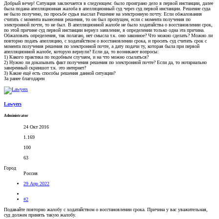
Добрый вечер! Ситуация заключается в следующем: было проиграно дело в первой инстанции, далее
была подана апелляционная жалоба в апелляционный суд через суд первой инстанции. Решение суда
не было получено, по просьбе судья выслал Решение на электронную почту. Если обжалования
считать с момента вынесения решения, то он был пропущен, если с момента получения по
электронной почте, то не был. В апелляционной жалобе не было ходатайства о восстановлении срок,
по этой причине суд первой инстанции вернул заявление, в определении только одна эта причина.
Обжаловать определения, так полагаю, нет смысла т.к. оно законное? Что можно сделать? Можно ли
повторно подать апелляцию, с ходатайством о восстановлении срока, и просить суд считать срок с
момента получения решения по электронной почте, а дату подачи ту, которая была при первой
апелляционной жалобе, которую вернули? Если да, то возникают вопросы:
1) Какого практика по подобным случаям, и на что можно ссылаться?
2) Нужно ли доказывать факт получения решения по электронной почте? Если да, то нотариально
заверенный скриншот т.к. это интернет?
3) Какие ещё есть способы решения данной ситуации?
За ранее благодарен
Lawyers
Administrator
24 Окт 2016
1.169
100
63
Город
Россия
29 Апр 2022
#2
Подавайте повторно жалобу с ходатайством о восстановлении срока. Причина у вас уважительная,
суд должен принять такую жалобу.