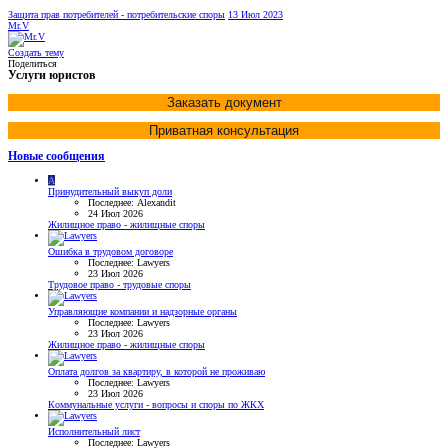
Защита прав потребителей - потребительские споры
13 Июл 2023
Mr.V
Создать тему
Поделиться
Услуги юристов
Заказать документ
Приватная консультация
Новые сообщения
A
Принудительный выкуп доли
Последнее: Alexandit
24 Июл 2026
Жилищное право - жилищные споры
Ошибка в трудовом договоре
Последнее: Lawyers
23 Июл 2026
Трудовое право - трудовые споры
Управляющие компании и надзорные органы
Последнее: Lawyers
23 Июл 2026
Жилищное право - жилищные споры
Оплата долгов за квартиру, в которой не проживаю
Последнее: Lawyers
23 Июл 2026
Коммунальные услуги - вопросы и споры по ЖКХ
Исполнительный лист
Последнее: Lawyers