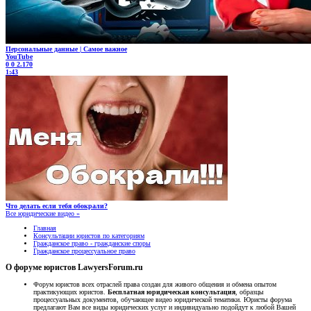
Персональные данные | Самое важное
YouTube
0
0
2.170
1:43
Что делать если тебя обокрали?
Все юридические видео »
Главная
Консультации юристов по категориям
Гражданское право - гражданские споры
Гражданское процессуальное право
О форуме юристов LawyersForum.ru
Форум юристов всех отраслей права создан для живого общения и обмена опытом
практикующих юристов.
Бесплатная юридическая консультация
, образцы
процессуальных документов, обучающее видео юридической тематики. Юристы форума
предлагают Вам все виды юридических услуг и индивидуально подойдут к любой Вашей