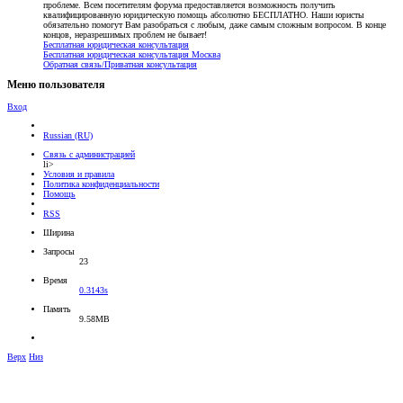
проблеме. Всем посетителям форума предоставляется возможность получить
квалифицированную юридическую помощь абсолютно БЕСПЛАТНО. Наши юристы
обязательно помогут Вам разобраться с любым, даже самым сложным вопросом. В конце
концов, неразрешимых проблем не бывает!
Бесплатная юридическая консультация
Бесплатная юридическая консультация Москва
Обратная связь/Приватная консультация
Меню пользователя
Вход
Russian (RU)
Связь с администрацией
li>
Условия и правила
Политика конфиденциальности
Помощь
RSS
Ширина
Запросы
23
Время
0.3143s
Память
9.58MB
Верх
Низ