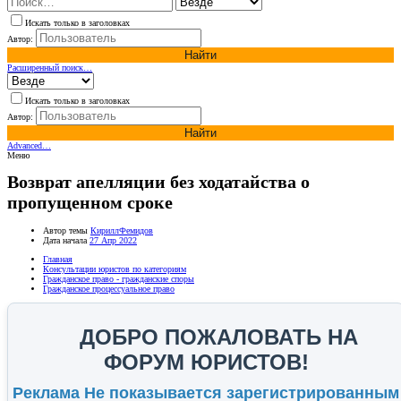
Искать только в заголовках
Автор:
Найти
Расширенный поиск…
Искать только в заголовках
Автор:
Найти
Advanced…
Меню
Возврат апелляции без ходатайства о
пропущенном сроке
Автор темы
КириллФемидов
Дата начала
27 Апр 2022
Главная
Консультации юристов по категориям
Гражданское право - гражданские споры
Гражданское процессуальное право
ДОБРО ПОЖАЛОВАТЬ НА
ФОРУМ ЮРИСТОВ!
Реклама Не показывается зарегистрированным