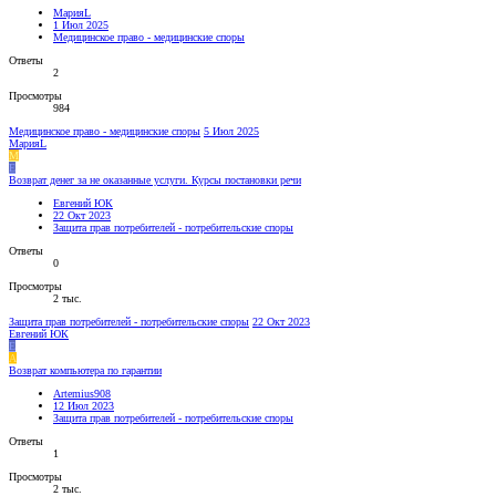
МарияL
1 Июл 2025
Медицинское право - медицинские споры
Ответы
2
Просмотры
984
Медицинское право - медицинские споры
5 Июл 2025
МарияL
М
Е
Возврат денег за не оказанные услуги. Курсы постановки речи
Евгений ЮК
22 Окт 2023
Защита прав потребителей - потребительские споры
Ответы
0
Просмотры
2 тыс.
Защита прав потребителей - потребительские споры
22 Окт 2023
Евгений ЮК
Е
A
Возврат компьютера по гарантии
Artemius908
12 Июл 2023
Защита прав потребителей - потребительские споры
Ответы
1
Просмотры
2 тыс.