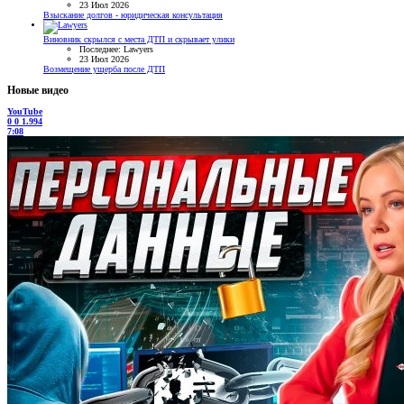
23 Июл 2026
Взыскание долгов - юридическая консультация
Виновник скрылся с места ДТП и скрывает улики
Последнее: Lawyers
23 Июл 2026
Возмещение ущерба после ДТП
Новые видео
YouTube
0
0
1.994
7:08