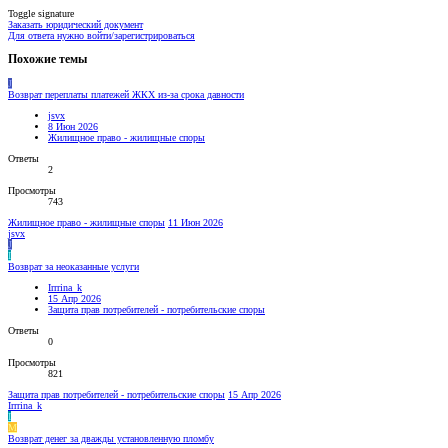
Toggle signature
Заказать юридический документ
Для ответа нужно войти/зарегистрироваться
Похожие темы
J
Возврат переплаты платежей ЖКХ из-за срока давности
jsvx
8 Июн 2026
Жилищное право - жилищные споры
Ответы
2
Просмотры
743
Жилищное право - жилищные споры
11 Июн 2026
jsvx
J
I
Возврат за неоказанные услуги
Irrrina_k
15 Апр 2026
Защита прав потребителей - потребительские споры
Ответы
0
Просмотры
821
Защита прав потребителей - потребительские споры
15 Апр 2026
Irrrina_k
I
М
Возврат денег за дважды установленную пломбу