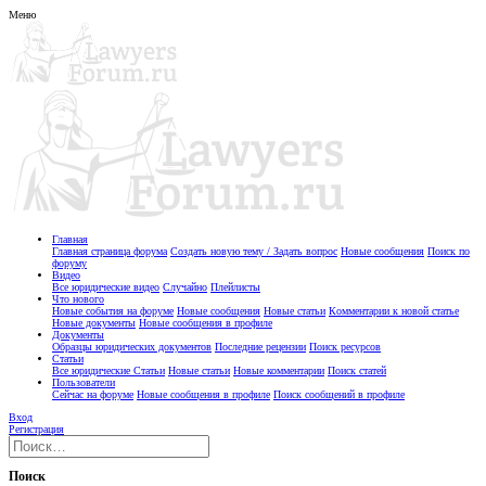
Меню
Главная
Главная страница форума
Создать новую тему / Задать вопрос
Новые сообщения
Поиск по
форуму
Видео
Все юридические видео
Случайно
Плейлисты
Что нового
Новые события на форуме
Новые сообщения
Новые статьи
Комментарии к новой статье
Новые документы
Новые сообщения в профиле
Документы
Образцы юридических документов
Последние рецензии
Поиск ресурсов
Статьи
Все юридические Статьи
Новые статьи
Новые комментарии
Поиск статей
Пользователи
Сейчас на форуме
Новые сообщения в профиле
Поиск сообщений в профиле
Вход
Регистрация
Поиск