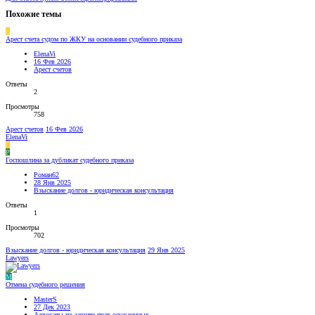
Похожие темы
E
Арест счета судом по ЖКУ на основании судебного приказа
ElenaVi
16 Фев 2026
Арест счетов
Ответы
2
Просмотры
758
Арест счетов
16 Фев 2026
ElenaVi
E
Р
Госпошлина за дубликат судебного приказа
Роман62
28 Янв 2025
Взыскание долгов - юридическая консультация
Ответы
1
Просмотры
702
Взыскание долгов - юридическая консультация
29 Янв 2025
Lawyers
M
Отмена судебного решения
MasterS
27 Дек 2023
Адвокаты по защите прав осужденных