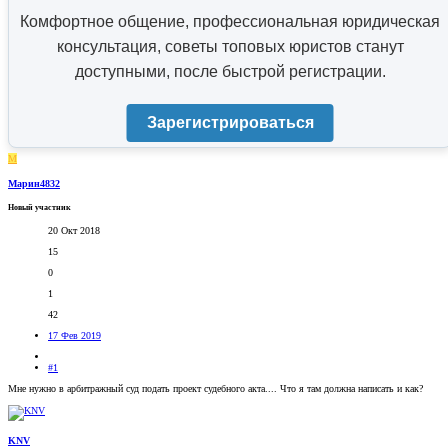
Комфортное общение, профессиональная юридическая
консультация, советы топовых юристов станут
доступными, после быстрой регистрации.
Зарегистрироваться
М
Марин4832
Новый участник
20 Окт 2018
15
0
1
42
17 Фев 2019
#1
Мне нужно в арбитражный суд подать проект судебного акта.... Что я там должна написать и как?
KNV