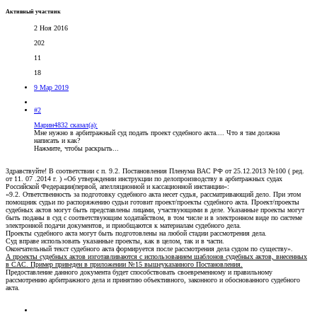
Активный участник
2 Ноя 2016
202
11
18
9 Мар 2019
#2
Марин4832 сказал(а):
Мне нужно в арбитражный суд подать проект судебного акта.... Что я там должна
написать и как?
Нажмите, чтобы раскрыть...
Здравствуйте! В соответствии с п. 9.2. Постановления Пленума ВАС РФ от 25.12.2013 №100 ( ред.
от 11. 07 .2014 г. ) «Об утверждении инструкции по делопроизводству в арбитражных судах
Российской Федерации(первой, апелляционной и кассационной инстанции»:
«9.2. Ответственность за подготовку судебного акта несет судья, рассматривающий дело. При этом
помощник судьи по распоряжению судьи готовит проект/проекты судебного акта. Проект/проекты
судебных актов могут быть представлены лицами, участвующими в деле. Указанные проекты могут
быть поданы в суд с соответствующим ходатайством, в том числе и в электронном виде по системе
электронной подачи документов, и приобщаются к материалам судебного дела.
Проекты судебного акта могут быть подготовлены на любой стадии рассмотрения дела.
Суд вправе использовать указанные проекты, как в целом, так и в части.
Окончательный текст судебного акта формируется после рассмотрения дела судом по существу».
А проекты судебных актов изготавливаются с использованием шаблонов судебных актов, внесенных
в САС. Пример приведен в приложении №15 вышеуказанного Постановления.
Предоставление данного документа будет способствовать своевременному и правильному
рассмотрению арбитражного дела и принятию объективного, законного и обоснованного судебного
акта.