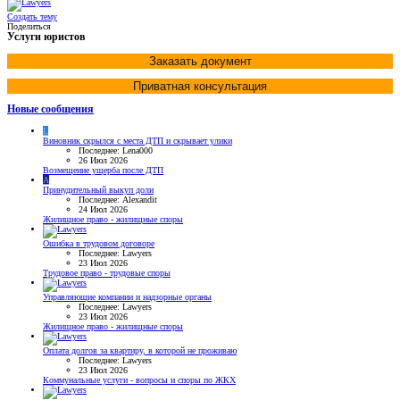
Создать тему
Поделиться
Услуги юристов
Заказать документ
Приватная консультация
Новые сообщения
L
Виновник скрылся с места ДТП и скрывает улики
Последнее: Lena000
26 Июл 2026
Возмещение ущерба после ДТП
A
Принудительный выкуп доли
Последнее: Alexandit
24 Июл 2026
Жилищное право - жилищные споры
Ошибка в трудовом договоре
Последнее: Lawyers
23 Июл 2026
Трудовое право - трудовые споры
Управляющие компании и надзорные органы
Последнее: Lawyers
23 Июл 2026
Жилищное право - жилищные споры
Оплата долгов за квартиру, в которой не проживаю
Последнее: Lawyers
23 Июл 2026
Коммунальные услуги - вопросы и споры по ЖКХ