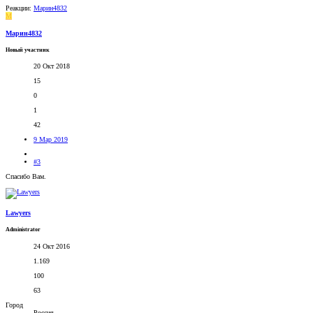
Реакции:
Марин4832
М
Марин4832
Новый участник
20 Окт 2018
15
0
1
42
9 Мар 2019
#3
Спасибо Вам.
Lawyers
Administrator
24 Окт 2016
1.169
100
63
Город
Россия