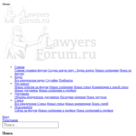
Меню
Главная
Главная страница форума
Создать новую тему / Задать вопрос
Новые сообщения
Поиск по
форуму
Видео
Все юридические видео
Случайно
Плейлисты
Что нового
Новые события на форуме
Новые сообщения
Новые статьи
Комментарии к новой статье
Новые документы
Новые сообщения в профиле
Документы
Образцы юридических документов
Последние рецензии
Поиск ресурсов
Статьи
Все юридические Статьи
Новые статьи
Новые комментарии
Поиск статей
Пользователи
Сейчас на форуме
Новые сообщения в профиле
Поиск сообщений в профиле
Вход
Регистрация
Поиск