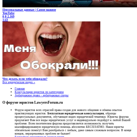
Персональные данные | Самое важное
YouTube
0
0
2.169
1:43
Что делать если тебя обокрали?
Все юридические видео »
Главная
Консультации юристов по категориям
Арбитражное право - арбитражные споры
О форуме юристов LawyersForum.ru
Форум юристов всех отраслей права создан для живого общения и обмена опытом
практикующих юристов.
Бесплатная юридическая консультация
, образцы
процессуальных документов, обучающее видео юридической тематики. Юристы форума
предлагают Вам все виды юридических услуг и индивидуально подойдут к любой Вашей
проблеме. Всем посетителям форума предоставляется возможность получить
квалифицированную юридическую помощь абсолютно БЕСПЛАТНО. Наши юристы
обязательно помогут Вам разобраться с любым, даже самым сложным вопросом. В конце
концов, неразрешимых проблем не бывает!
Бесплатная юридическая консультация