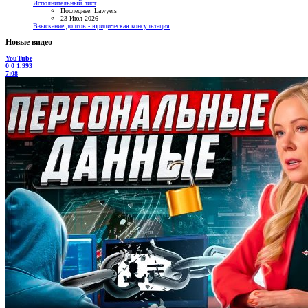
Исполнительный лист
Последнее: Lawyers
23 Июл 2026
Взыскание долгов - юридическая консультация
Новые видео
YouTube
0
0
1.993
7:08