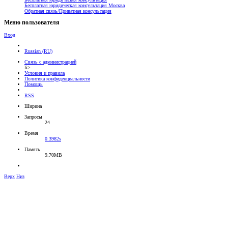
Бесплатная юридическая консультация Москва
Обратная связь/Приватная консультация
Меню пользователя
Вход
Russian (RU)
Связь с администрацией
li>
Условия и правила
Политика конфиденциальности
Помощь
RSS
Ширина
Запросы
24
Время
0.3982s
Память
9.70MB
Верх
Низ