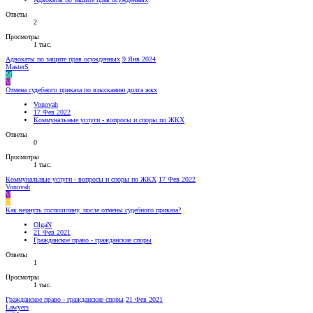
Ответы
2
Просмотры
1 тыс.
Адвокаты по защите прав осужденных
9 Янв 2024
MasterS
M
V
Отмена судебного приказа по взысканию долга жкх
Vonovah
17 Фев 2022
Коммунальные услуги - вопросы и споры по ЖКХ
Ответы
0
Просмотры
1 тыс.
Коммунальные услуги - вопросы и споры по ЖКХ
17 Фев 2022
Vonovah
V
O
Как вернуть госпошлину, после отмены судебного приказа?
OlgaN
21 Фев 2021
Гражданское право - гражданские споры
Ответы
1
Просмотры
1 тыс.
Гражданское право - гражданские споры
21 Фев 2021
Lawyers