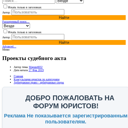
Искать только в заголовках
Автор:
Найти
Расширенный поиск…
Искать только в заголовках
Автор:
Найти
Advanced…
Меню
Проекты судебного акта
Автор темы
Марин4832
Дата начала
17 Фев 2019
Главная
Консультации юристов по категориям
Арбитражное право - арбитражные споры
ДОБРО ПОЖАЛОВАТЬ НА
ФОРУМ ЮРИСТОВ!
Реклама Не показывается зарегистрированным
пользователям.