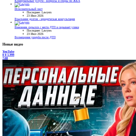
Коммунальные услуги - вопросы и споры по ЖКХ
Исполнительный лист
Последнее: Lawyers
23 Июл 2026
Взыскание долгов - юридическая консультация
Виновник скрылся с места ДТП и скрывает улики
Последнее: Lawyers
23 Июл 2026
Возмещение ущерба после ДТП
Новые видео
YouTube
0
0
1.999
7:08