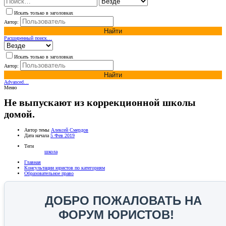
Искать только в заголовках
Автор:
Найти
Расширенный поиск…
Искать только в заголовках
Автор:
Найти
Advanced…
Меню
Не выпускают из коррекционной школы
домой.
Автор темы
Алексей Смердов
Дата начала
5 Фев 2019
Теги
школа
Главная
Консультации юристов по категориям
Образовательное право
ДОБРО ПОЖАЛОВАТЬ НА
ФОРУМ ЮРИСТОВ!