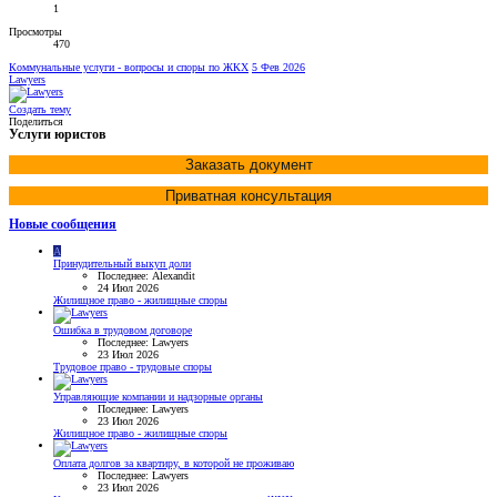
1
Просмотры
470
Коммунальные услуги - вопросы и споры по ЖКХ
5 Фев 2026
Lawyers
Создать тему
Поделиться
Услуги юристов
Заказать документ
Приватная консультация
Новые сообщения
A
Принудительный выкуп доли
Последнее: Alexandit
24 Июл 2026
Жилищное право - жилищные споры
Ошибка в трудовом договоре
Последнее: Lawyers
23 Июл 2026
Трудовое право - трудовые споры
Управляющие компании и надзорные органы
Последнее: Lawyers
23 Июл 2026
Жилищное право - жилищные споры
Оплата долгов за квартиру, в которой не проживаю
Последнее: Lawyers
23 Июл 2026