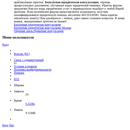
практикующих юристов.
Бесплатная юридическая консультация
, образцы
процессуальных документов, обучающее видео юридической тематики. Юристы форума
предлагают Вам все виды юридических услуг и индивидуально подойдут к любой Вашей
проблеме. Всем посетителям форума предоставляется возможность получить
квалифицированную юридическую помощь абсолютно БЕСПЛАТНО. Наши юристы
обязательно помогут Вам разобраться с любым, даже самым сложным вопросом. В конце
концов, неразрешимых проблем не бывает!
Бесплатная юридическая консультация
Бесплатная юридическая консультация Москва
Обратная связь/Приватная консультация
Меню пользователя
Вход
Russian (RU)
Связь с администрацией
li>
Условия и правила
Политика конфиденциальности
Помощь
RSS
Ширина
Запросы
24
Время
0.3236s
Память
9.51MB
Верх
Низ