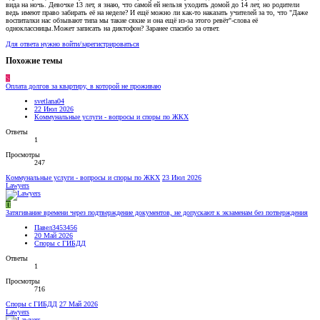
вида на ночь. Девочке 13 лет, я знаю, что самой ей нельзя уходить домой до 14 лет, но родители
ведь имеют право забирать её на неделе? И ещё можно ли как-то наказать учителей за то, что "Даже
воспиталки нас обзывают типа мы такие сякие и она ещё из-за этого ревёт"-слова её
одноклассницы.Может записать на диктофон? Заранее спасибо за ответ.
Для ответа нужно войти/зарегистрироваться
Похожие темы
S
Оплата долгов за квартиру, в которой не проживаю
svetlana04
22 Июл 2026
Коммунальные услуги - вопросы и споры по ЖКХ
Ответы
1
Просмотры
247
Коммунальные услуги - вопросы и споры по ЖКХ
23 Июл 2026
Lawyers
П
Затягивание времени через подтверждение документов, не допускают к экзаменам без потверждения
Павел3453456
20 Май 2026
Споры с ГИБДД
Ответы
1
Просмотры
716
Споры с ГИБДД
27 Май 2026
Lawyers