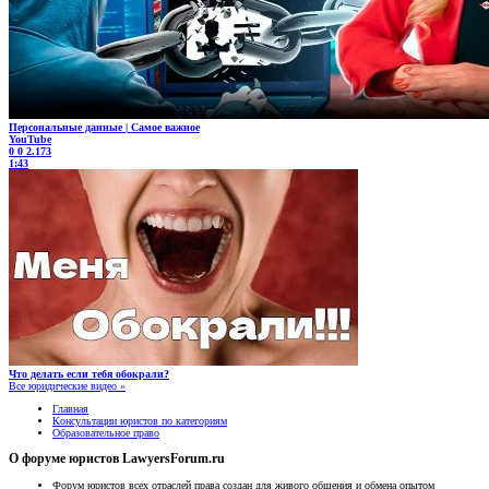
Персональные данные | Самое важное
YouTube
0
0
2.173
1:43
Что делать если тебя обокрали?
Все юридические видео »
Главная
Консультации юристов по категориям
Образовательное право
О форуме юристов LawyersForum.ru
Форум юристов всех отраслей права создан для живого общения и обмена опытом