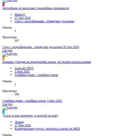
И
Застройщик не выполняет гарантийные обязанности
Иван111
27 Апр 2026
Спор с застройщиками - обманутые дольщики
Ответы
1
Просмотры
567
Спор с застройщиками - обманутые дольщики
28 Апр 2026
Lawyers
А
Военная субсидия на приобретение жилья, не целевое использование
Алексей 19819
3 Мар 2026
Семейное право - семейные споры
Ответы
1
Просмотры
589
Семейное право - семейные споры
3 Мар 2026
Lawyers
Л
Долги за жкх квартиры, в которой не живу
Леонид
27 Янв 2026
Коммунальные услуги - вопросы и споры по ЖКХ
Ответы