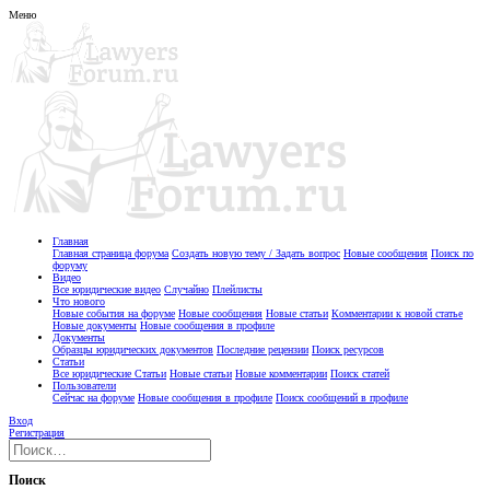
Меню
Главная
Главная страница форума
Создать новую тему / Задать вопрос
Новые сообщения
Поиск по
форуму
Видео
Все юридические видео
Случайно
Плейлисты
Что нового
Новые события на форуме
Новые сообщения
Новые статьи
Комментарии к новой статье
Новые документы
Новые сообщения в профиле
Документы
Образцы юридических документов
Последние рецензии
Поиск ресурсов
Статьи
Все юридические Статьи
Новые статьи
Новые комментарии
Поиск статей
Пользователи
Сейчас на форуме
Новые сообщения в профиле
Поиск сообщений в профиле
Вход
Регистрация
Поиск