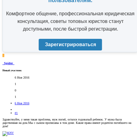
пользователям.
Комфортное общение, профессиональная юридическая
консультация, советы топовых юристов станут
доступными, после быстрой регистрации.
Зарегистрироваться
S
_Spider_
Новый участник
6 Ноя 2016
1
0
1
6 Ноя 2016
#1
Здравствуйте, у меня такая проблема, муж погиб, остался годовалый ребенок. У мужа была
дарственная на дом.Мы с сыном прописаны в том доме. Какие права имеют родители погибшего на
дом!