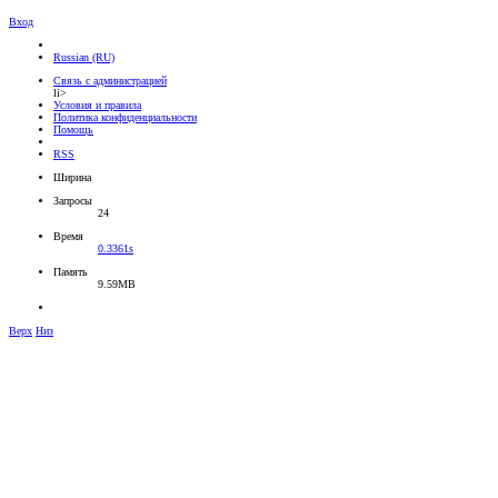
Вход
Russian (RU)
Связь с администрацией
li>
Условия и правила
Политика конфиденциальности
Помощь
RSS
Ширина
Запросы
24
Время
0.3361s
Память
9.59MB
Верх
Низ