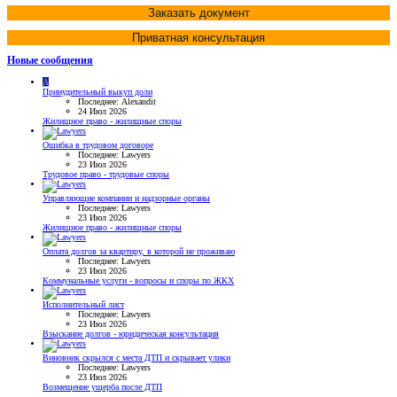
Заказать документ
Приватная консультация
Новые сообщения
A
Принудительный выкуп доли
Последнее: Alexandit
24 Июл 2026
Жилищное право - жилищные споры
Ошибка в трудовом договоре
Последнее: Lawyers
23 Июл 2026
Трудовое право - трудовые споры
Управляющие компании и надзорные органы
Последнее: Lawyers
23 Июл 2026
Жилищное право - жилищные споры
Оплата долгов за квартиру, в которой не проживаю
Последнее: Lawyers
23 Июл 2026
Коммунальные услуги - вопросы и споры по ЖКХ
Исполнительный лист
Последнее: Lawyers
23 Июл 2026
Взыскание долгов - юридическая консультация
Виновник скрылся с места ДТП и скрывает улики
Последнее: Lawyers
23 Июл 2026
Возмещение ущерба после ДТП