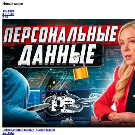
Новые видео
YouTube
0
0
2.000
7:08
Персональные данные | Самое важное
YouTube