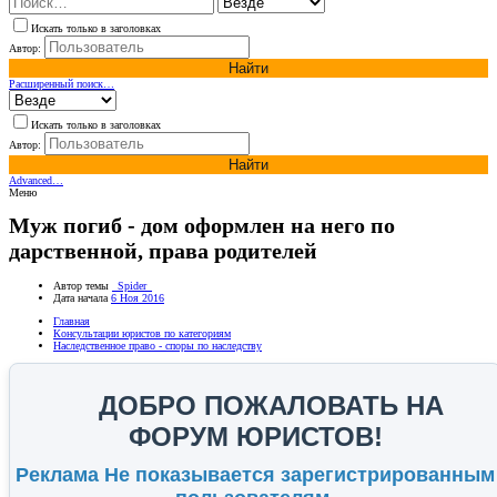
Искать только в заголовках
Автор:
Найти
Расширенный поиск…
Искать только в заголовках
Автор:
Найти
Advanced…
Меню
Муж погиб - дом оформлен на него по
дарственной, права родителей
Автор темы
_Spider_
Дата начала
6 Ноя 2016
Главная
Консультации юристов по категориям
Наследственное право - споры по наследству
ДОБРО ПОЖАЛОВАТЬ НА
ФОРУМ ЮРИСТОВ!
Реклама Не показывается зарегистрированным