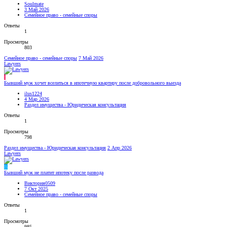
Soulmate
3 Май 2026
Семейное право - семейные споры
Ответы
1
Просмотры
803
Семейное право - семейные споры
7 Май 2026
Lawyers
I
Бывший муж хочет вселиться в ипотечную квартиру после добровольного выезда
ilus1224
4 Мар 2026
Раздел имущества - Юридическая консультация
Ответы
1
Просмотры
798
Раздел имущества - Юридическая консультация
2 Апр 2026
Lawyers
В
Бывший муж не платит ипотеку после развода
Виктория0509
7 Окт 2025
Семейное право - семейные споры
Ответы
1
Просмотры
985