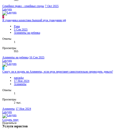
Семейное право - семейные споры
7 Окт 2025
Lawyers
Р
Я гражданка казахстана бывший муж гражданин рф
Рина
5 Сен 2025
Алименты на ребенка
Ответы
1
Просмотры
955
Алименты на ребенка
16 Сен 2025
Lawyers
N
Смогу ли я подать на Алименты, если муж перестанет самостоятельно переводить деньги?
nastaska
17 Ноя 2024
Алименты
Ответы
1
Просмотры
2 тыс.
Алименты
17 Ноя 2024
Lawyers
Создать тему
Поделиться
Услуги юристов