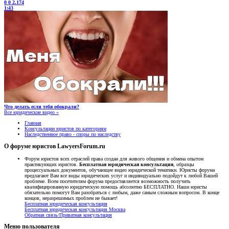
0
0
2.174
1:43
Что делать если тебя обокрали?
Все юридические видео »
Главная
Консультации юристов по категориям
Наследственное право - споры по наследству
О форуме юристов LawyersForum.ru
Форум юристов всех отраслей права создан для живого общения и обмена опытом
практикующих юристов.
Бесплатная юридическая консультация
, образцы
процессуальных документов, обучающее видео юридической тематики. Юристы форума
предлагают Вам все виды юридических услуг и индивидуально подойдут к любой Вашей
проблеме. Всем посетителям форума предоставляется возможность получить
квалифицированную юридическую помощь абсолютно БЕСПЛАТНО. Наши юристы
обязательно помогут Вам разобраться с любым, даже самым сложным вопросом. В конце
концов, неразрешимых проблем не бывает!
Бесплатная юридическая консультация
Бесплатная юридическая консультация Москва
Обратная связь/Приватная консультация
Меню пользователя