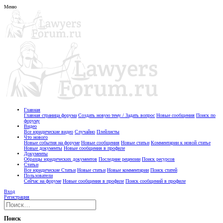
Меню
Главная
Главная страница форума
Создать новую тему / Задать вопрос
Новые сообщения
Поиск по
форуму
Видео
Все юридические видео
Случайно
Плейлисты
Что нового
Новые события на форуме
Новые сообщения
Новые статьи
Комментарии к новой статье
Новые документы
Новые сообщения в профиле
Документы
Образцы юридических документов
Последние рецензии
Поиск ресурсов
Статьи
Все юридические Статьи
Новые статьи
Новые комментарии
Поиск статей
Пользователи
Сейчас на форуме
Новые сообщения в профиле
Поиск сообщений в профиле
Вход
Регистрация
Поиск