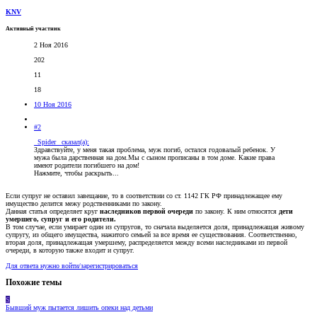
KNV
Активный участник
2 Ноя 2016
202
11
18
10 Ноя 2016
#2
_Spider_ сказал(а):
Здравствуйте, у меня такая проблема, муж погиб, остался годовалый ребенок. У
мужа была дарственная на дом.Мы с сыном прописаны в том доме. Какие права
имеют родители погибшего на дом!
Нажмите, чтобы раскрыть...
Если супруг не оставил завещание, то в соответствии со ст. 1142 ГК РФ принадлежащее ему
имущество делится межу родственниками по закону.
Данная статья определяет круг
наследников первой очереди
по закону. К ним относятся
дети
умершего, супруг и его родители.
В том случае, если умирает один из супругов, то сначала выделяется доля, принадлежащая живому
супругу, из общего имущества, нажитого семьей за все время ее существования. Соответственно,
вторая доля, принадлежащая умершему, распределяется между всеми наследниками из первой
очереди, в которую также входит и супруг.
Для ответа нужно войти/зарегистрироваться
Похожие темы
S
Бывший муж пытается лишить опеки над детьми