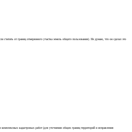
и считать от границ отмерянного участка земель общего пользования). Не думаю, что он сделал это
ии комплексных кадастровых работ (для уточнения общих границ территорий и исправления