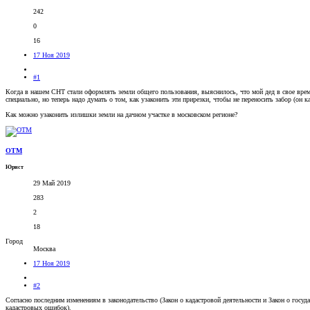
242
0
16
17 Ноя 2019
#1
Когда в нашем СНТ стали оформлять земли общего пользования, выяснилось, что мой дед в свое время 
специально, но теперь надо думать о том, как узаконить эти прирезки, чтобы не переносить забор (он к
Как можно узаконить излишки земли на дачном участке в московском регионе?
OTM
Юрист
29 Май 2019
283
2
18
Город
Москва
17 Ноя 2019
#2
Согласно последним изменениям в законодательство (Закон о кадастровой деятельности и Закон о гос
кадастровых ошибок).