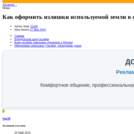
Advanced…
Меню
Как оформить излишки используемой земли в 
Автор темы
VopM
Дата начала
17 Ноя 2019
Главная
Юридическая консультация
Консультация земельных адвокатов в Москве
Оформление земельных участков, регистрация домов
Д
Рекла
Комфортное общение, профессиональная 
V
VopM
Активный участник
29 Май 2019