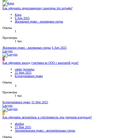
Как оформить перепланировку квартиры без штрафа?
Кира
6 Апр 2025
Жилищное право - жилищные споры
Ответы
1
Просмотры
1 тыс.
Жилищное право - жилищные споры
6 Апр 2025
Lawyers
С
Как оформить выход участника из ООО с выплатой доли?
самец человека
25 Мар 2025
Корпоративное право
Ответы
3
Просмотры
1 тыс.
Корпоративное право
25 Мар 2025
Lawyers
A
Как оформить автомобиль в собственность при умершем владельце?
abulkin
23 Янв 2025
Автомобильное право - автомобильные споры
Ответы