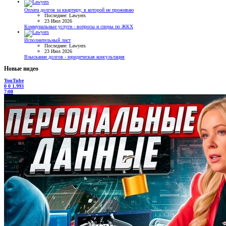
Оплата долгов за квартиру, в которой не проживаю
Последнее: Lawyers
23 Июл 2026
Коммунальные услуги - вопросы и споры по ЖКХ
Исполнительный лист
Последнее: Lawyers
23 Июл 2026
Взыскание долгов - юридическая консультация
Новые видео
YouTube
0
0
1.993
7:08