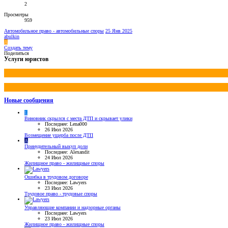
2
Просмотры
959
Автомобильное право - автомобильные споры
25 Янв 2025
abulkin
A
Создать тему
Поделиться
Услуги юристов
Новые сообщения
L
Виновник скрылся с места ДТП и скрывает улики
Последнее: Lena000
26 Июл 2026
Возмещение ущерба после ДТП
A
Принудительный выкуп доли
Последнее: Alexandit
24 Июл 2026
Жилищное право - жилищные споры
Ошибка в трудовом договоре
Последнее: Lawyers
23 Июл 2026
Трудовое право - трудовые споры
Управляющие компании и надзорные органы
Последнее: Lawyers
23 Июл 2026
Жилищное право - жилищные споры