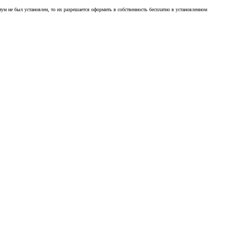
ум не был установлен, то их разрешается оформить в собственность бесплатно в установленном