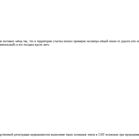
поставил забор так, что в территорию участка попало примерно полметра общей земли от дороги (это есл
апитальный) и все посадки вдоль него.
ударственной регистрации недвижимости) выявление таких излишков земли в СНТ возможно при проведен