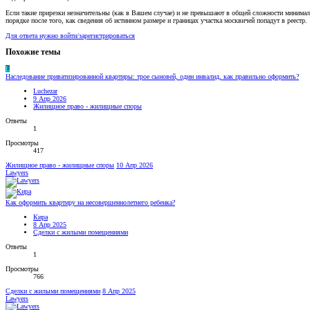
Если такие прирезки незначительны (как в Вашем случае) и не превышают в общей сложности минималь
порядке после того, как сведения об истинном размере и границах участка москвичей попадут в реестр.
Для ответа нужно войти/зарегистрироваться
Похожие темы
L
Наследование приватизированной квартиры: трое сыновей, один инвалид, как правильно оформить?
Luchezar
9 Апр 2026
Жилищное право - жилищные споры
Ответы
1
Просмотры
417
Жилищное право - жилищные споры
10 Апр 2026
Lawyers
Как оформить квартиру на несовершеннолетнего ребенка?
Кира
8 Апр 2025
Сделки с жилыми помещениями
Ответы
1
Просмотры
766
Сделки с жилыми помещениями
8 Апр 2025
Lawyers