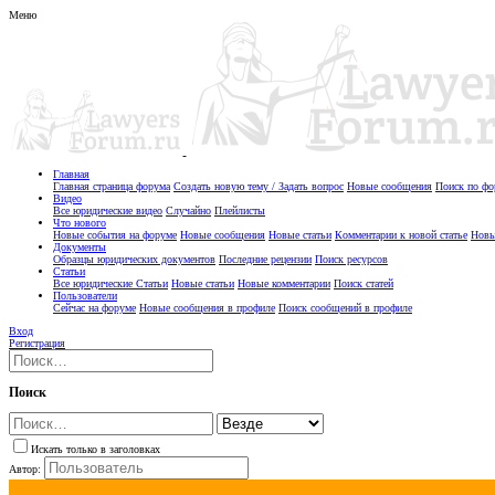
Меню
Главная
Главная страница форума
Создать новую тему / Задать вопрос
Новые сообщения
Поиск по ф
Видео
Все юридические видео
Случайно
Плейлисты
Что нового
Новые события на форуме
Новые сообщения
Новые статьи
Комментарии к новой статье
Новы
Документы
Образцы юридических документов
Последние рецензии
Поиск ресурсов
Статьи
Все юридические Статьи
Новые статьи
Новые комментарии
Поиск статей
Пользователи
Сейчас на форуме
Новые сообщения в профиле
Поиск сообщений в профиле
Вход
Регистрация
Поиск
Искать только в заголовках
Автор: