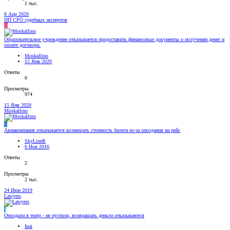
1 тыс.
8 Апр 2020
НП СРО судебных экспертов
Н
Образовательное учреждение отказывается предоставить финансовые документы о получении денег и
оплате договора.
Moskallino
15 Янв 2020
Ответы
0
Просмотры
974
15 Янв 2020
Moskallino
S
Авиакомпания отказывается возмещать стоимость билета из-за опоздания на рейс
SkyLineR
6 Ноя 2016
Ответы
2
Просмотры
2 тыс.
24 Июн 2019
Lawyers
I
Опоздали в театр - не пустили, возвращать деньги отказываются
Inai