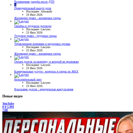
Возмещение ущерба после ДТП
A
Принудительный выкуп доли
Последнее: Alexandit
24 Июл 2026
Жилищное право - жилищные споры
Ошибка в трудовом договоре
Последнее: Lawyers
23 Июл 2026
Трудовое право - трудовые споры
Управляющие компании и надзорные органы
Последнее: Lawyers
23 Июл 2026
Жилищное право - жилищные споры
Оплата долгов за квартиру, в которой не проживаю
Последнее: Lawyers
23 Июл 2026
Коммунальные услуги - вопросы и споры по ЖКХ
Исполнительный лист
Последнее: Lawyers
23 Июл 2026
Взыскание долгов - юридическая консультация
Новые видео
YouTube
0
0
1.993
7:08