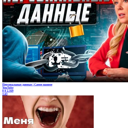
Персональные данные | Самое важное
YouTube
0
0
2.169
1:43