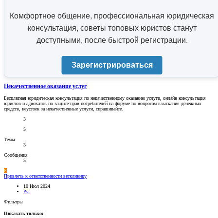
Комфортное общение, профессиональная юридическая
консультация, советы топовых юристов станут
доступными, после быстрой регистрации.
Зарегистрироваться
Некачественное оказание услуг
Бесплатная юридическая консультация по некачественному оказанию услуги, онлайн консультация
юристов и адвокатов по защите прав потребителей на форуме по вопросам взыскания денежных
средств, неустоек за некачественные услуги, спрашивайте.
3
5
Темы
3
Сообщения
5
P
Привлечь к ответственности ветклинику
10 Июл 2024
Psi
Фильтры
Показать только: