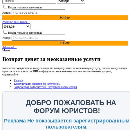
Искать только в заголовках
Автор:
Найти
Расширенный поиск…
Искать только в заголовках
Автор:
Найти
Advanced…
Меню
Возврат денег за неоказанные услуги
Бесплатная юридическая консультация по возврату денег за неоказанную услугу, онлайн консультация
юристов и адвокатов по ЗПП на форуме по неоказанным или неиспользованным услугам,
спрашивайте.
Главная
Консультации юристов по категориям
Защита прав потребителей - потребительские споры
ДОБРО ПОЖАЛОВАТЬ НА
ФОРУМ ЮРИСТОВ!
Реклама Не показывается зарегистрированным
пользователям.