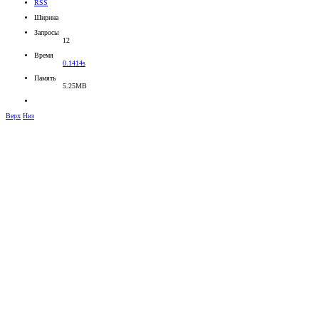
RSS
Ширина
Запросы
12
Время
0.1414s
Память
5.25MB
Верх
Низ