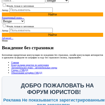
Искать только в заголовках
Автор:
Найти
Расширенный поиск…
Искать только в заголовках
Автор:
Найти
Advanced…
Меню
Вождение без страховки
Бесплатная юридическая консультация по вождению без страховки, онлайн консультация автоюристов
и адвокатов на форуме по штрафам за езду без страхового полиса, спрашивайте.
Главная
Консультации юристов по категориям
Автомобильное право - автомобильные споры
Споры с ГИБДД
Обжалование штрафов ГИБДД
ДОБРО ПОЖАЛОВАТЬ НА
ФОРУМ ЮРИСТОВ!
Реклама Не показывается зарегистрированным