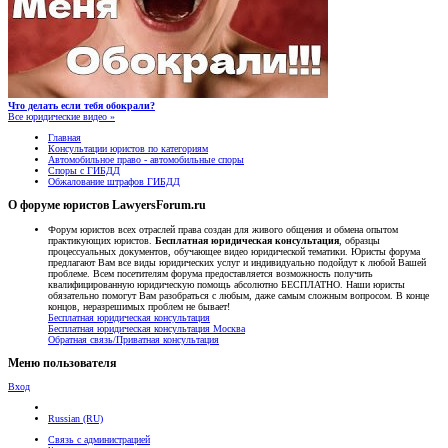
Что делать если тебя обокрали?
Все юридические видео »
Главная
Консультации юристов по категориям
Автомобильное право - автомобильные споры
Споры с ГИБДД
Обжалование штрафов ГИБДД
О форуме юристов LawyersForum.ru
Форум юристов всех отраслей права создан для живого общения и обмена опытом
практикующих юристов.
Бесплатная юридическая консультация
, образцы
процессуальных документов, обучающее видео юридической тематики. Юристы форума
предлагают Вам все виды юридических услуг и индивидуально подойдут к любой Вашей
проблеме. Всем посетителям форума предоставляется возможность получить
квалифицированную юридическую помощь абсолютно БЕСПЛАТНО. Наши юристы
обязательно помогут Вам разобраться с любым, даже самым сложным вопросом. В конце
концов, неразрешимых проблем не бывает!
Бесплатная юридическая консультация
Бесплатная юридическая консультация Москва
Обратная связь/Приватная консультация
Меню пользователя
Вход
Russian (RU)
Связь с администрацией