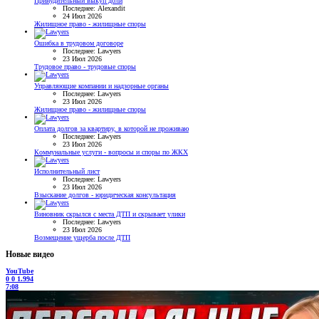
Принудительный выкуп доли
Последнее: Alexandit
24 Июл 2026
Жилищное право - жилищные споры
Ошибка в трудовом договоре
Последнее: Lawyers
23 Июл 2026
Трудовое право - трудовые споры
Управляющие компании и надзорные органы
Последнее: Lawyers
23 Июл 2026
Жилищное право - жилищные споры
Оплата долгов за квартиру, в которой не проживаю
Последнее: Lawyers
23 Июл 2026
Коммунальные услуги - вопросы и споры по ЖКХ
Исполнительный лист
Последнее: Lawyers
23 Июл 2026
Взыскание долгов - юридическая консультация
Виновник скрылся с места ДТП и скрывает улики
Последнее: Lawyers
23 Июл 2026
Возмещение ущерба после ДТП
Новые видео
YouTube
0
0
1.994
7:08