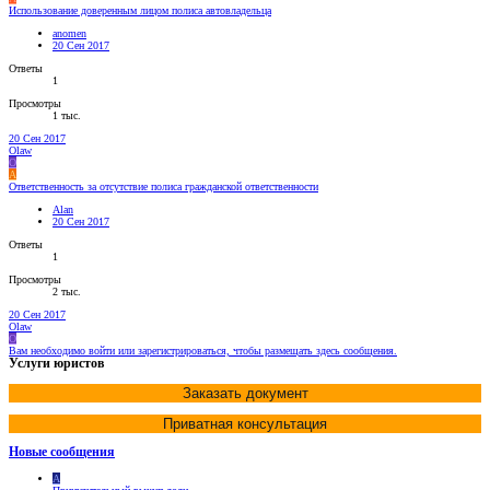
Использование доверенным лицом полиса автовладельца
anomen
20 Сен 2017
Ответы
1
Просмотры
1 тыс.
20 Сен 2017
Olaw
O
A
Ответственность за отсутствие полиса гражданской ответственности
Alan
20 Сен 2017
Ответы
1
Просмотры
2 тыс.
20 Сен 2017
Olaw
O
Вам необходимо войти или зарегистрироваться, чтобы размещать здесь сообщения.
Услуги юристов
Заказать документ
Приватная консультация
Новые сообщения
A