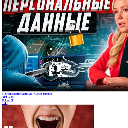
Персональные данные | Самое важное
YouTube
0
0
2.170
1:43