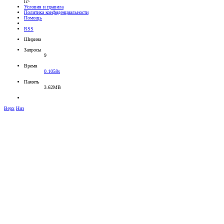
li>
Условия и правила
Политика конфиденциальности
Помощь
RSS
Ширина
Запросы
9
Время
0.1058s
Память
3.62MB
Верх
Низ