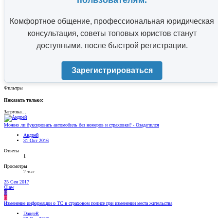
пользователям.
Комфортное общение, профессиональная юридическая
консультация, советы топовых юристов станут
доступными, после быстрой регистрации.
Зарегистрироваться
Фильтры
Показать только:
Загрузка…
Можно ли буксировать автомобиль без номеров и страховки? - Озадачился
Андрей
31 Окт 2016
Ответы
1
Просмотры
2 тыс.
25 Сен 2017
Olaw
O
D
Изменение информации о ТС в страховом полисе при изменении места жительства
DangeR