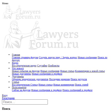
Меню
Главная
Главная страница форума
Создать новую тему / Задать вопрос
Новые сообщения
Поиск по
форуму
Видео
Все юридические видео
Случайно
Плейлисты
Что нового
Новые события на форуме
Новые сообщения
Новые статьи
Комментарии к новой статье
Новые документы
Новые сообщения в профиле
Документы
Образцы юридических документов
Последние рецензии
Поиск ресурсов
Статьи
Все юридические Статьи
Новые статьи
Новые комментарии
Поиск статей
Пользователи
Сейчас на форуме
Новые сообщения в профиле
Поиск сообщений в профиле
Вход
Регистрация
Поиск