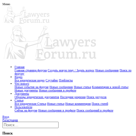
Меню
Главная
Главная страница форума
Создать новую тему / Задать вопрос
Новые сообщения
Поиск по
форуму
Видео
Все юридические видео
Случайно
Плейлисты
Что нового
Новые события на форуме
Новые сообщения
Новые статьи
Комментарии к новой статье
Новые документы
Новые сообщения в профиле
Документы
Образцы юридических документов
Последние рецензии
Поиск ресурсов
Статьи
Все юридические Статьи
Новые статьи
Новые комментарии
Поиск статей
Пользователи
Сейчас на форуме
Новые сообщения в профиле
Поиск сообщений в профиле
Вход
Регистрация
Поиск