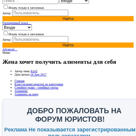
Искать только в заголовках
Автор:
Найти
Расширенный поиск…
Искать только в заголовках
Автор:
Найти
Advanced…
Меню
Жена хочет получить алименты для себя
Автор темы
Kirill
Дата начала
14 Апр 2017
Главная
Консультации юристов по категориям
Семейное право - семейные споры
Алименты
Алименты на жену
ДОБРО ПОЖАЛОВАТЬ НА
ФОРУМ ЮРИСТОВ!
Реклама Не показывается зарегистрированным