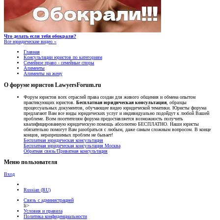
Что делать если тебя обокрали?
Все юридические видео »
Главная
Консультации юристов по категориям
Семейное право - семейные споры
Алименты
Алименты на жену
О форуме юристов LawyersForum.ru
Форум юристов всех отраслей права создан для живого общения и обмена опытом
практикующих юристов.
Бесплатная юридическая консультация
, образцы
процессуальных документов, обучающее видео юридической тематики. Юристы форума
предлагают Вам все виды юридических услуг и индивидуально подойдут к любой Вашей
проблеме. Всем посетителям форума предоставляется возможность получить
квалифицированную юридическую помощь абсолютно БЕСПЛАТНО. Наши юристы
обязательно помогут Вам разобраться с любым, даже самым сложным вопросом. В конце
концов, неразрешимых проблем не бывает!
Бесплатная юридическая консультация
Бесплатная юридическая консультация Москва
Обратная связь/Приватная консультация
Меню пользователя
Вход
Russian (RU)
Связь с администрацией
li>
Условия и правила
Политика конфиденциальности