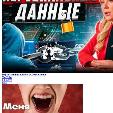
Персональные данные | Самое важное
YouTube
0
0
2.171
1:43