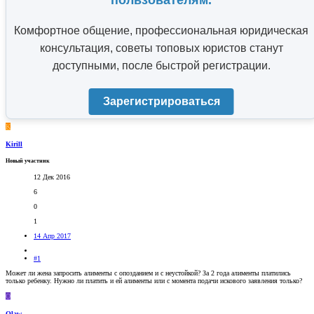
пользователям.
Комфортное общение, профессиональная юридическая
консультация, советы топовых юристов станут
доступными, после быстрой регистрации.
Зарегистрироваться
K
Kirill
Новый участник
12 Дек 2016
6
0
1
14 Апр 2017
#1
Может ли жена запросить алименты с опозданием и с неустойкой? За 2 года алименты платились
только ребенку. Нужно ли платить и ей алименты или с момента подачи искового заявления только?
O
Olaw