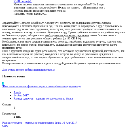
Kirill сказал(а):
Может ли жена запросить алименты с опозданием и с неустойкой? За 2 года
алименты платились только ребенку. Нужно ли платить и ей алименты или с
момента подачи искового заявления только?
Нажмите, чтобы раскрыть...
Здравствуйте! Согласно семейному Кодексу РФ алименты по содержанию другого супруга
присуждаются с момента обращения в суд. Так как жена ранее не обращалась в суд с требованием о
взыскании средств на свое содержание, то в случае, если решение суда будет положительным в ее
пользу, алименты взыщут с момента обращения в суд. Право требовать алименты в судебном порядке
от бывшего супруга, обладающего
необходимыми для этого средствами
, имеет бывшая жена в
течение трех лет со дня рождения общего ребенка (ст. 90 СК РФ).
Необходимые для этого средства супруга
это: все виды заработков и доходов супруга, наличие лиц,
которым он по закону обязан предоставлять содержание и которые фактически находятся на его
иждивении и т.д.
Если в судебном заседании будет установлено, что истица не осуществляет трудовой деятельности, так
как в настоящее время не работает, находится в отпуске по уходу за ребенком и нуждается в
материальной помощи, то она вправе обратиться в суд с требованием о взыскании алиментов на свое
содержание.
Размер алиментов устанавливается судом в твердой денежной сумме и подлежит уплате ежемесячно.
Для ответа нужно войти/зарегистрироваться
Похожие темы
A
Жена хочет оставить фамилию мужа - смена фамилии при разводе
Anush
14 Апр 2017
Развод супругов - юристы по расторжению брака
Ответы
1
Просмотры
2 тыс.
Развод супругов - юристы по расторжению брака
16 Апр 2017
Olaw