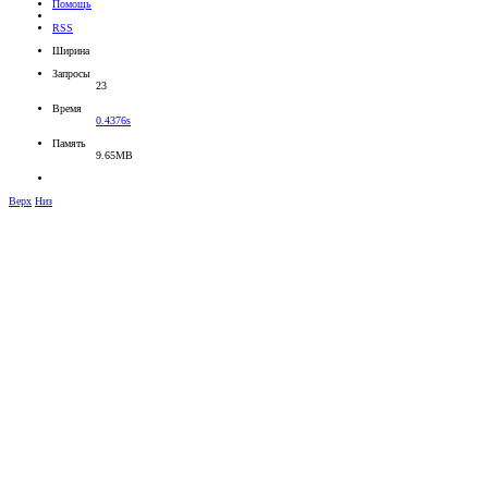
Помощь
RSS
Ширина
Запросы
23
Время
0.4376s
Память
9.65MB
Верх
Низ