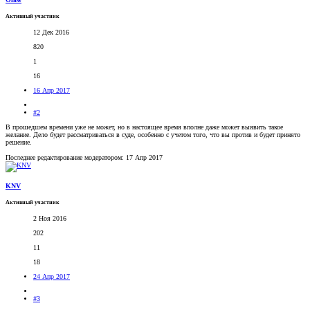
Активный участник
12 Дек 2016
820
1
16
16 Апр 2017
#2
В прошедшем времени уже не может, но в настоящее время вполне даже может выявить такое
желание. Дело будет рассматриваться в суде, особенно с учетом того, что вы против и будет принято
решение.
Последнее редактирование модератором:
17 Апр 2017
KNV
Активный участник
2 Ноя 2016
202
11
18
24 Апр 2017
#3