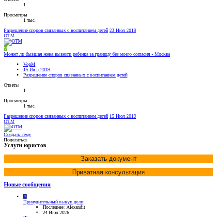
1
Просмотры
1 тыс.
Разрешение споров связанных с воспитанием детей
23 Июл 2019
OTM
V
Может ли бывшая жена вывезти ребенка за границу без моего согласия - Москва
VopM
15 Июл 2019
Разрешение споров связанных с воспитанием детей
Ответы
1
Просмотры
1 тыс.
Разрешение споров связанных с воспитанием детей
15 Июл 2019
OTM
Создать тему
Поделиться
Услуги юристов
Заказать документ
Приватная консультация
Новые сообщения
A
Принудительный выкуп доли
Последнее: Alexandit
24 Июл 2026