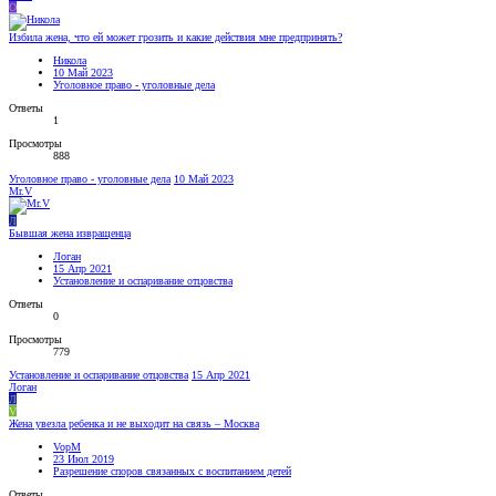
O
Избила жена, что ей может грозить и какие действия мне предпринять?
Никола
10 Май 2023
Уголовное право - уголовные дела
Ответы
1
Просмотры
888
Уголовное право - уголовные дела
10 Май 2023
Mr.V
Л
Бывшая жена извращенца
Логан
15 Апр 2021
Установление и оспаривание отцовства
Ответы
0
Просмотры
779
Установление и оспаривание отцовства
15 Апр 2021
Логан
Л
V
Жена увезла ребенка и не выходит на связь – Москва
VopM
23 Июл 2019
Разрешение споров связанных с воспитанием детей
Ответы