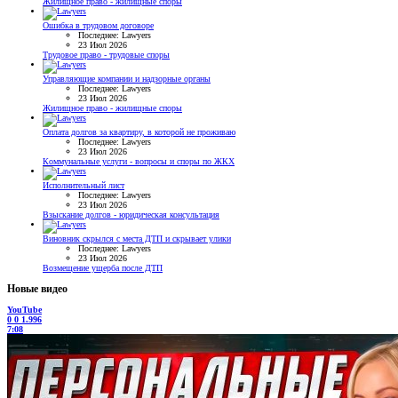
Жилищное право - жилищные споры
Ошибка в трудовом договоре
Последнее: Lawyers
23 Июл 2026
Трудовое право - трудовые споры
Управляющие компании и надзорные органы
Последнее: Lawyers
23 Июл 2026
Жилищное право - жилищные споры
Оплата долгов за квартиру, в которой не проживаю
Последнее: Lawyers
23 Июл 2026
Коммунальные услуги - вопросы и споры по ЖКХ
Исполнительный лист
Последнее: Lawyers
23 Июл 2026
Взыскание долгов - юридическая консультация
Виновник скрылся с места ДТП и скрывает улики
Последнее: Lawyers
23 Июл 2026
Возмещение ущерба после ДТП
Новые видео
YouTube
0
0
1.996
7:08