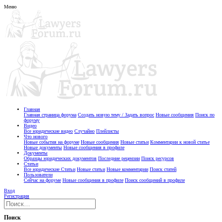
Меню
Главная
Главная страница форума
Создать новую тему / Задать вопрос
Новые сообщения
Поиск по
форуму
Видео
Все юридические видео
Случайно
Плейлисты
Что нового
Новые события на форуме
Новые сообщения
Новые статьи
Комментарии к новой статье
Новые документы
Новые сообщения в профиле
Документы
Образцы юридических документов
Последние рецензии
Поиск ресурсов
Статьи
Все юридические Статьи
Новые статьи
Новые комментарии
Поиск статей
Пользователи
Сейчас на форуме
Новые сообщения в профиле
Поиск сообщений в профиле
Вход
Регистрация
Поиск