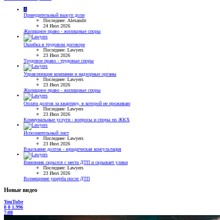
A
Принудительный выкуп доли
Последнее: Alexandit
24 Июл 2026
Жилищное право - жилищные споры
Ошибка в трудовом договоре
Последнее: Lawyers
23 Июл 2026
Трудовое право - трудовые споры
Управляющие компании и надзорные органы
Последнее: Lawyers
23 Июл 2026
Жилищное право - жилищные споры
Оплата долгов за квартиру, в которой не проживаю
Последнее: Lawyers
23 Июл 2026
Коммунальные услуги - вопросы и споры по ЖКХ
Исполнительный лист
Последнее: Lawyers
23 Июл 2026
Взыскание долгов - юридическая консультация
Виновник скрылся с места ДТП и скрывает улики
Последнее: Lawyers
23 Июл 2026
Возмещение ущерба после ДТП
Новые видео
YouTube
0
0
1.996
7:08