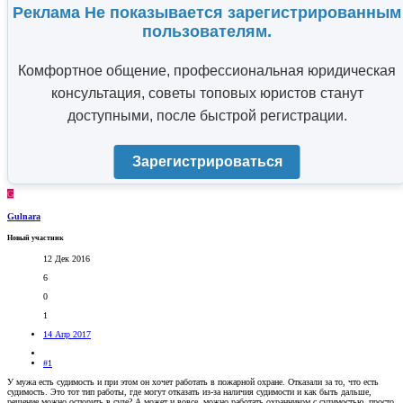
Реклама Не показывается зарегистрированным
пользователям.
Комфортное общение, профессиональная юридическая
консультация, советы топовых юристов станут
доступными, после быстрой регистрации.
Зарегистрироваться
G
Gulnara
Новый участник
12 Дек 2016
6
0
1
14 Апр 2017
#1
У мужа есть судимость и при этом он хочет работать в пожарной охране. Отказали за то, что есть
судимость. Это тот тип работы, где могут отказать из-за наличия судимости и как быть дальше,
решение можно оспорить в суде? А может и вовсе, можно работать охранником с судимостью, просто