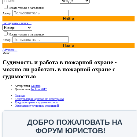
Искать только в заголовках
Автор:
Найти
Расширенный поиск…
Искать только в заголовках
Автор:
Найти
Advanced…
Меню
Судимость и работа в пожарной охране -
можно ли работать в пожарной охране с
судимостью
Автор темы
Gulnara
Дата начала
14 Апр 2017
Главная
Консультации юристов по категориям
Трудовое право - трудовые споры
Оформление трудовых отношений
ДОБРО ПОЖАЛОВАТЬ НА
ФОРУМ ЮРИСТОВ!