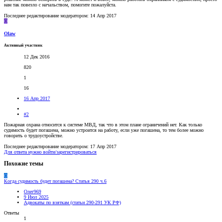
нам так повезло с начальством, помогите пожалуйста.
Последнее редактирование модератором:
14 Апр 2017
O
Olaw
Активный участник
12 Дек 2016
820
1
16
16 Апр 2017
#2
Пожарная охрана относится к системе МВД, так что в этом плане ограничений нет. Как только
судимость будет погашена, можно устроится на работу, если уже погашена, то тем более можно
говорить о трудоустройстве.
Последнее редактирование модератором:
17 Апр 2017
Для ответа нужно войти/зарегистрироваться
Похожие темы
О
Когда судимость будет погашена? Статья 290 ч.6
Олег969
9 Июл 2025
Адвокаты по взяткам (статьи 290-291 УК РФ)
Ответы
1