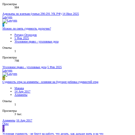
Просмотры
984
Адвокаты по взяткам (статьи 290-291 УК РФ)
14 Июл 2025
Lawyers
Р
Можно ли снять судимость досрочно?
Ричард Огородов
5 Фев 2025
Уголовное право - уголовные дела
Ответы
1
Просмотры
798
Уголовное право - уголовные дела
5 Фев 2025
Lawyers
M
Судимость отца за алименты - влияние на будущее ребенка судимостей отца
Manana
14 Апр 2017
Алименты
Ответы
1
Просмотры
3 тыс.
Алименты
16 Апр 2017
Olaw
O
O
Условная судимость - не берут на работу, что делать, как дальше жить и на что