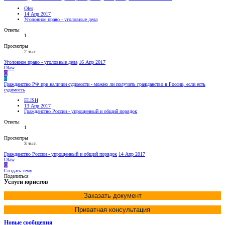
Oles
14 Апр 2017
Уголовное право - уголовные дела
Ответы
1
Просмотры
2 тыс.
Уголовное право - уголовные дела
16 Апр 2017
Olaw
O
E
Гражданство РФ при наличии судимости - можно ли получить гражданство в России, если есть
судимость
ELISH
13 Апр 2017
Гражданство России - упрощенный и общий порядок
Ответы
1
Просмотры
3 тыс.
Гражданство России - упрощенный и общий порядок
14 Апр 2017
Olaw
O
Создать тему
Поделиться
Услуги юристов
Заказать документ
Приватная консультация
Новые сообщения