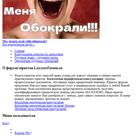
Что делать если тебя обокрали?
Все юридические видео »
Главная
Консультации юристов по категориям
Трудовое право - трудовые споры
Оформление трудовых отношений
О форуме юристов LawyersForum.ru
Форум юристов всех отраслей права создан для живого общения и обмена опытом
практикующих юристов.
Бесплатная юридическая консультация
, образцы
процессуальных документов, обучающее видео юридической тематики. Юристы форума
предлагают Вам все виды юридических услуг и индивидуально подойдут к любой Вашей
проблеме. Всем посетителям форума предоставляется возможность получить
квалифицированную юридическую помощь абсолютно БЕСПЛАТНО. Наши юристы
обязательно помогут Вам разобраться с любым, даже самым сложным вопросом. В конце
концов, неразрешимых проблем не бывает!
Бесплатная юридическая консультация
Бесплатная юридическая консультация Москва
Обратная связь/Приватная консультация
Меню пользователя
Вход
Russian (RU)