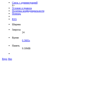
Связь с администрацией
li>
Условия и правила
Политика конфиденциальности
Помощь
RSS
Ширина
Запросы
24
Время
0.3681s
Память
9.59MB
Верх
Низ