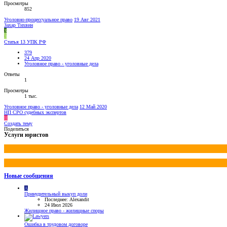
Просмотры
852
Уголовно-процессуальное право
19 Авг 2021
Захар Тихвин
З
3
Статья 13 УПК РФ
379
24 Апр 2020
Уголовное право - уголовные дела
Ответы
1
Просмотры
1 тыс.
Уголовное право - уголовные дела
12 Май 2020
НП СРО судебных экспертов
Н
Создать тему
Поделиться
Услуги юристов
Новые сообщения
A
Принудительный выкуп доли
Последнее: Alexandit
24 Июл 2026
Жилищное право - жилищные споры
Ошибка в трудовом договоре