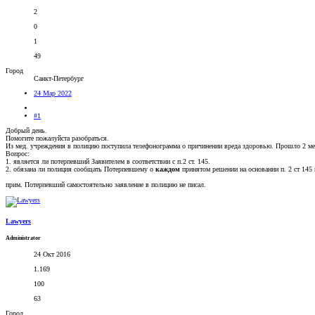
2
0
1
49
Город
Санкт-Петербург
24 Мар 2022
#1
Добрый день.
Помогите пожалуйста разобраться.
Из мед. учреждения в полицию поступила телефонограмма о причинении вреда здоровью. Прошло 2 мес
Вопрос:
1. является ли потерпевший Заявителем в соответствии с п.2 ст. 145.
2. обязана ли полиция сообщать Потерпевшему о
каждом
принятом решении на основании п. 2 ст 145 
прим. Потерпевший самостоятельно заявление в полицию не писал.
Lawyers
Administrator
24 Окт 2016
1.169
100
63
Город