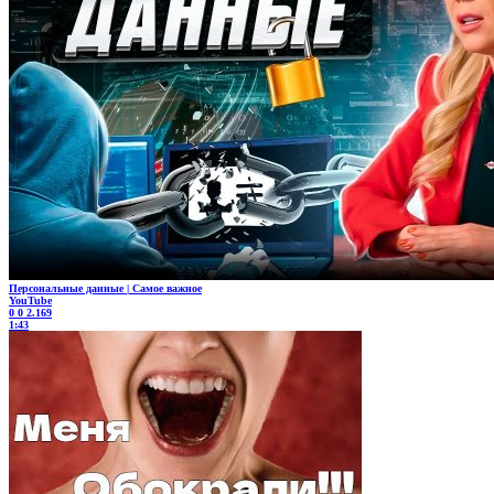
Персональные данные | Самое важное
YouTube
0
0
2.169
1:43