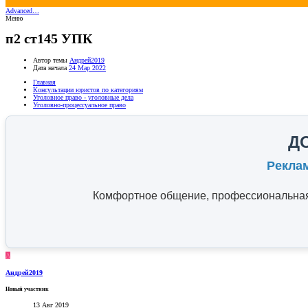
Advanced…
Меню
п2 ст145 УПК
Автор темы
Андрей2019
Дата начала
24 Мар 2022
Главная
Консультации юристов по категориям
Уголовное право - уголовные дела
Уголовно-процессуальное право
Д
Рекла
Комфортное общение, профессиональная 
А
Андрей2019
Новый участник
13 Авг 2019