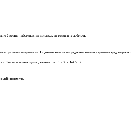
шло 2 месяца, информации по материалу из полиции не добиться.
ние о признании потерпевшим. На данном этапе он пострадавший которому причинен вред здоровью.
2 ст 145 по истечению срока указанного в п 1 и 3 ст. 144 УПК.
з онлайн приемную.