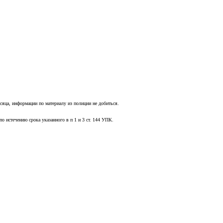
яца, информации по материалу из полиции не добиться.
по истечению срока указанного в п 1 и 3 ст. 144 УПК.