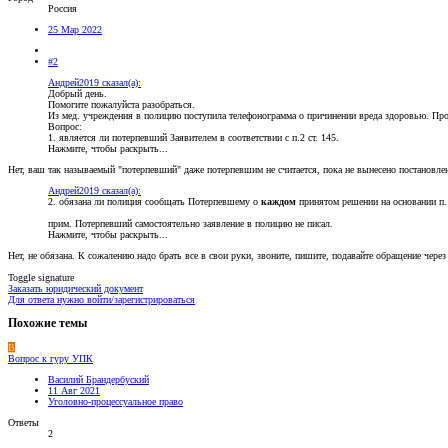
Россия
25 Мар 2022
#2
Андрей2019 сказал(а):
Добрый день.
Помогите пожалуйста разобраться.
Из мед. учреждения в полицию поступила телефонограмма о причинении вреда здоровью. Про
Вопрос:
1. является ли потерпевший Заявителем в соответствии с п.2 ст. 145.
Нажмите, чтобы раскрыть...
Нет, ваш так называемый "потерпевший" даже потерпевшим не считается, пока не вынесено постановле
Андрей2019 сказал(а):
2. обязана ли полиция сообщать Потерпевшему о
каждом
принятом решении на основании п. 
прим. Потерпевший самостоятельно заявление в полицию не писал.
Нажмите, чтобы раскрыть...
Нет, не обязана. К сожалению надо брать все в свои руки, звоните, пишите, подавайте обращение чере
Toggle signature
Заказать юридический документ
Для ответа нужно войти/зарегистрироваться
Похожие темы
В
Вопрос к гуру УПК
Василий Брандербуский
11 Авг 2021
Уголовно-процессуальное право
Ответы
2