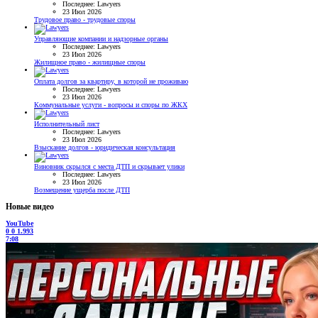
Последнее: Lawyers
23 Июл 2026
Трудовое право - трудовые споры
Управляющие компании и надзорные органы
Последнее: Lawyers
23 Июл 2026
Жилищное право - жилищные споры
Оплата долгов за квартиру, в которой не проживаю
Последнее: Lawyers
23 Июл 2026
Коммунальные услуги - вопросы и споры по ЖКХ
Исполнительный лист
Последнее: Lawyers
23 Июл 2026
Взыскание долгов - юридическая консультация
Виновник скрылся с места ДТП и скрывает улики
Последнее: Lawyers
23 Июл 2026
Возмещение ущерба после ДТП
Новые видео
YouTube
0
0
1.993
7:08