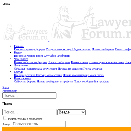
Меню
Главная
Главная страница форума
Создать новую тему / Задать вопрос
Новые сообщения
Поиск по ф
Видео
Все юридические видео
Случайно
Плейлисты
Что нового
Новые события на форуме
Новые сообщения
Новые статьи
Комментарии к новой статье
Новы
Документы
Образцы юридических документов
Последние рецензии
Поиск ресурсов
Статьи
Все юридические Статьи
Новые статьи
Новые комментарии
Поиск статей
Пользователи
Сейчас на форуме
Новые сообщения в профиле
Поиск сообщений в профиле
Вход
Регистрация
Поиск
Искать только в заголовках
Автор: