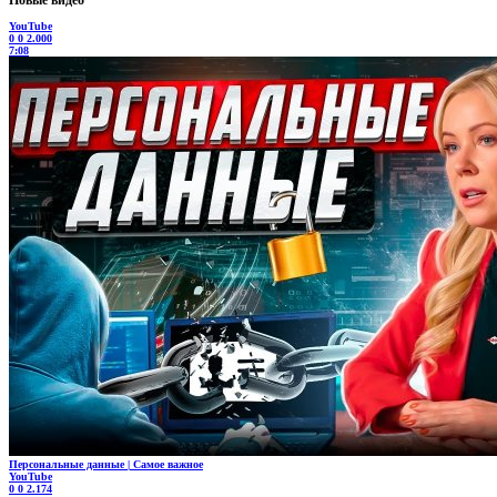
Новые видео
YouTube
0
0
2.000
7:08
Персональные данные | Самое важное
YouTube
0
0
2.174