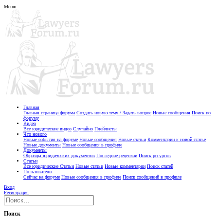
Меню
Главная
Главная страница форума
Создать новую тему / Задать вопрос
Новые сообщения
Поиск по
форуму
Видео
Все юридические видео
Случайно
Плейлисты
Что нового
Новые события на форуме
Новые сообщения
Новые статьи
Комментарии к новой статье
Новые документы
Новые сообщения в профиле
Документы
Образцы юридических документов
Последние рецензии
Поиск ресурсов
Статьи
Все юридические Статьи
Новые статьи
Новые комментарии
Поиск статей
Пользователи
Сейчас на форуме
Новые сообщения в профиле
Поиск сообщений в профиле
Вход
Регистрация
Поиск