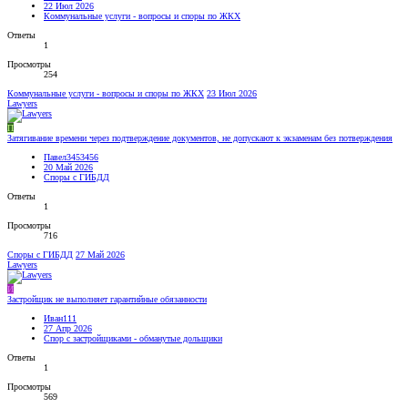
22 Июл 2026
Коммунальные услуги - вопросы и споры по ЖКХ
Ответы
1
Просмотры
254
Коммунальные услуги - вопросы и споры по ЖКХ
23 Июл 2026
Lawyers
П
Затягивание времени через подтверждение документов, не допускают к экзаменам без потверждения
Павел3453456
20 Май 2026
Споры с ГИБДД
Ответы
1
Просмотры
716
Споры с ГИБДД
27 Май 2026
Lawyers
И
Застройщик не выполняет гарантийные обязанности
Иван111
27 Апр 2026
Спор с застройщиками - обманутые дольщики
Ответы
1
Просмотры
569