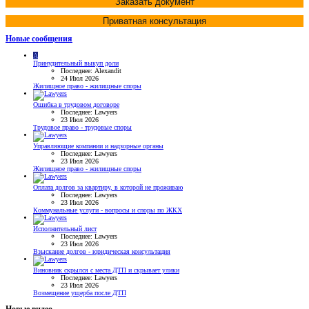
Заказать документ
Приватная консультация
Новые сообщения
A
Принудительный выкуп доли
Последнее: Alexandit
24 Июл 2026
Жилищное право - жилищные споры
Ошибка в трудовом договоре
Последнее: Lawyers
23 Июл 2026
Трудовое право - трудовые споры
Управляющие компании и надзорные органы
Последнее: Lawyers
23 Июл 2026
Жилищное право - жилищные споры
Оплата долгов за квартиру, в которой не проживаю
Последнее: Lawyers
23 Июл 2026
Коммунальные услуги - вопросы и споры по ЖКХ
Исполнительный лист
Последнее: Lawyers
23 Июл 2026
Взыскание долгов - юридическая консультация
Виновник скрылся с места ДТП и скрывает улики
Последнее: Lawyers
23 Июл 2026
Возмещение ущерба после ДТП