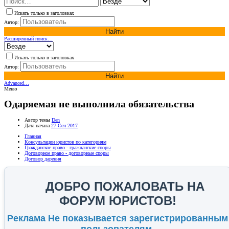
Искать только в заголовках
Автор:
Найти
Расширенный поиск…
Искать только в заголовках
Автор:
Найти
Advanced…
Меню
Одаряемая не выполнила обязательства
Автор темы
Den
Дата начала
27 Сен 2017
Главная
Консультации юристов по категориям
Гражданское право - гражданские споры
Договорное право - договорные споры
Договор дарения
ДОБРО ПОЖАЛОВАТЬ НА
ФОРУМ ЮРИСТОВ!
Реклама Не показывается зарегистрированным