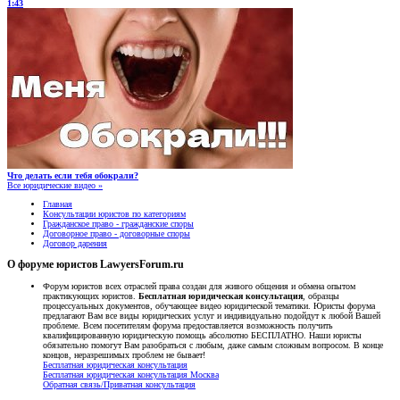
1:43
Что делать если тебя обокрали?
Все юридические видео »
Главная
Консультации юристов по категориям
Гражданское право - гражданские споры
Договорное право - договорные споры
Договор дарения
О форуме юристов LawyersForum.ru
Форум юристов всех отраслей права создан для живого общения и обмена опытом
практикующих юристов.
Бесплатная юридическая консультация
, образцы
процессуальных документов, обучающее видео юридической тематики. Юристы форума
предлагают Вам все виды юридических услуг и индивидуально подойдут к любой Вашей
проблеме. Всем посетителям форума предоставляется возможность получить
квалифицированную юридическую помощь абсолютно БЕСПЛАТНО. Наши юристы
обязательно помогут Вам разобраться с любым, даже самым сложным вопросом. В конце
концов, неразрешимых проблем не бывает!
Бесплатная юридическая консультация
Бесплатная юридическая консультация Москва
Обратная связь/Приватная консультация