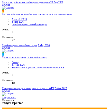
Спор с застройщиками - обманутые дольщики
28 Апр 2026
Lawyers
А
Военная субсидия на приобретение жилья, не целевое использование
Алексей 19819
3 Мар 2026
Семейное право - семейные споры
Ответы
1
Просмотры
589
Семейное право - семейные споры
3 Мар 2026
Lawyers
Л
Долги за жкх квартиры, в которой не живу
Леонид
27 Янв 2026
Коммунальные услуги - вопросы и споры по ЖКХ
Ответы
1
Просмотры
470
Коммунальные услуги - вопросы и споры по ЖКХ
5 Фев 2026
Lawyers
Создать тему
Поделиться
Услуги юристов