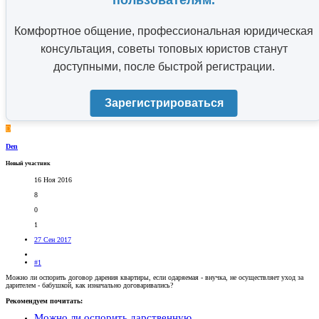
пользователям.
Комфортное общение, профессиональная юридическая
консультация, советы топовых юристов станут
доступными, после быстрой регистрации.
Зарегистрироваться
D
Den
Новый участник
16 Ноя 2016
8
0
1
27 Сен 2017
#1
Можно ли оспорить договор дарения квартиры, если одаряемая - внучка, не осуществляет уход за
дарителем - бабушкой, как изначально договаривались?
Рекомендуем почитать:
Можно ли оспорить дарственную