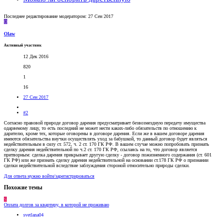
Последнее редактирование модератором:
27 Сен 2017
O
Olaw
Активный участник
12 Дек 2016
820
1
16
27 Сен 2017
#2
Согласно правовой природе договор дарения предусматривает безвозмездную передачу имущества
одаряемому лицу, то есть последний не может нести каких-либо обязательств по отношению к
дарителю, кроме тех, которые оговорены в договоре дарения. Если же в вашем договоре дарения
имеются обязательства внучки осуществлять уход за бабушкой, то данный договор будет являться
недействительным в силу ст. 572, ч. 2 ст. 170 ГК РФ. В вашем случае можно попробовать признать
сделку дарения недействительной по ч.2 ст. 170 ГК РФ, ссылаясь на то, что договор является
притворным: сделка дарения прикрывает другую сделку - договор пожизненного содержания (ст. 601
ГК РФ) или же признать сделку дарения недействительной на основании ст.178 ГК РФ о признании
сделки недействительной вследствие заблуждения стороной относительно природы сделки.
Для ответа нужно войти/зарегистрироваться
Похожие темы
S
Оплата долгов за квартиру, в которой не проживаю
svetlana04