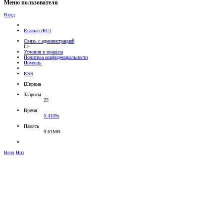
Меню пользователя
Вход
Russian (RU)
Связь с администрацией
li>
Условия и правила
Политика конфиденциальности
Помощь
RSS
Ширина
Запросы
25
Время
0.4109s
Память
9.61MB
Верх
Низ