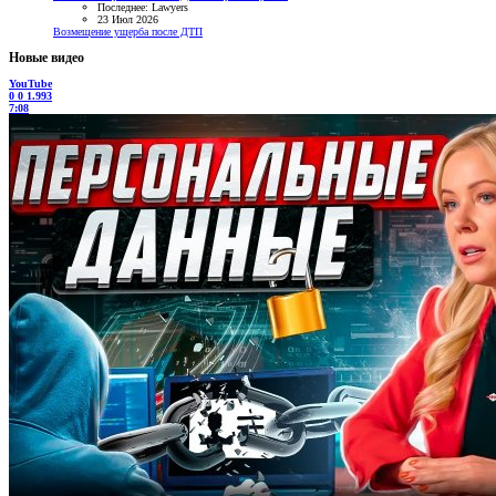
Последнее: Lawyers
23 Июл 2026
Возмещение ущерба после ДТП
Новые видео
YouTube
0
0
1.993
7:08