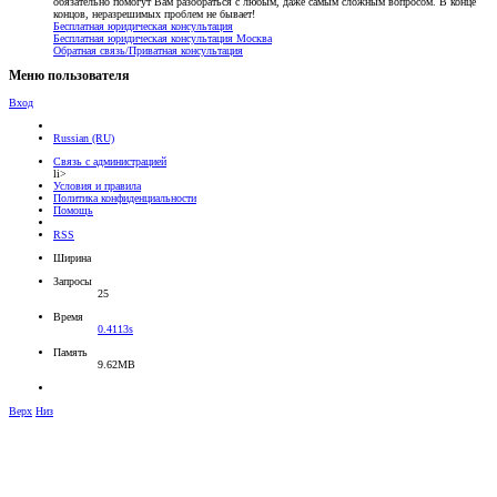
обязательно помогут Вам разобраться с любым, даже самым сложным вопросом. В конце
концов, неразрешимых проблем не бывает!
Бесплатная юридическая консультация
Бесплатная юридическая консультация Москва
Обратная связь/Приватная консультация
Меню пользователя
Вход
Russian (RU)
Связь с администрацией
li>
Условия и правила
Политика конфиденциальности
Помощь
RSS
Ширина
Запросы
25
Время
0.4113s
Память
9.62MB
Верх
Низ