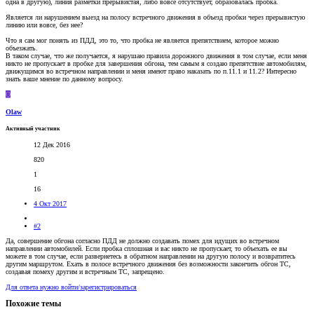
одна в другую), линия разметки прерывистая, либо вовсе отсутствует, образовалась пробка.
Является ли нарушением выезд на полосу встречного движения в объезд пробки через прерывистую
линию или вовсе, без нее?
Что я сам мог понять из ПДД, это то, что пробка не является препятствием, которое можно
объезжать.
В таком случае, что же получается, я нарушаю правила дорожного движения в том случае, если меня
никто не пропускает в пробке для завершения обгона, тем самым я создаю препятствие автомобилям,
движущимся во встречном направлении и меня имеют право наказать по п.11.1 и 11.2? Интересно
знать ваше мнение по данному вопросу.
O
Olaw
Активный участник
12 Дек 2016
820
1
16
4 Окт 2017
#2
Да, совершение обгона согласно ПДД не должно создавать помех для идущих во встречном
направлении автомобилей. Если пробка сплошная и вас никто не пропускает, то объехать ее вы
можете в том случае, если развернетесь в обратном направлении на другую полосу и возвратитесь
другим маршрутом. Ехать в полосе встречного движения без возможности закончить обгон ТС,
создавая помеху другим и встречным ТС, запрещено.
Для ответа нужно войти/зарегистрироваться
Похожие темы