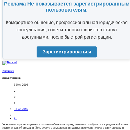
Реклама Не показывается зарегистрированным
пользователям.
Комфортное общение, профессиональная юридическая
консультация, советы топовых юристов станут
доступными, после быстрой регистрации.
Зарегистрироваться
Виталий
Новый участник
3 Ноя 2016
2
0
1
3 Ноя 2016
#1
Уважаемые юристы и адвокаты по автомобильному праву, помогите разобраться с юридической точки
зрения в данной ситуации. Есть дорога с двухсторонним движением (одна полоса в одну сторону и