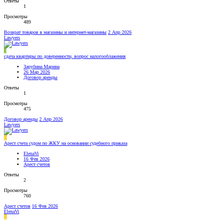
Ответы
1
Просмотры
489
Возврат товаров в магазины и интернет-магазины
2 Апр 2026
Lawyers
З
сдача квартиры по доверенности, вопрос налогооблажения
Зарубина Марина
26 Мар 2026
Договор аренды
Ответы
1
Просмотры
475
Договор аренды
2 Апр 2026
Lawyers
E
Арест счета судом по ЖКУ на основании судебного приказа
ElenaVi
16 Фев 2026
Арест счетов
Ответы
2
Просмотры
760
Арест счетов
16 Фев 2026
ElenaVi
E