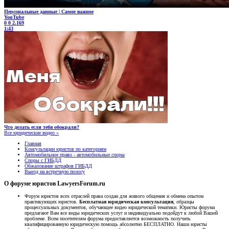
Персональные данные | Самое важное
YouTube
0
0
2.169
1:43
Что делать если тебя обокрали?
Все юридические видео »
Главная
Консультации юристов по категориям
Автомобильное право - автомобильные споры
Споры с ГИБДД
Обжалование штрафов ГИБДД
Выезд на встречную полосу
О форуме юристов LawyersForum.ru
Форум юристов всех отраслей права создан для живого общения и обмена опытом
практикующих юристов.
Бесплатная юридическая консультация
, образцы
процессуальных документов, обучающее видео юридической тематики. Юристы форума
предлагают Вам все виды юридических услуг и индивидуально подойдут к любой Вашей
проблеме. Всем посетителям форума предоставляется возможность получить
квалифицированную юридическую помощь абсолютно БЕСПЛАТНО. Наши юристы