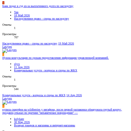
Y
Банк подал в суд из-за выплаченного долга по наследству
Yan
18 Май 2026
Наследственное право - споры по наследству
Ответы
1
Просмотры
707
Наследственное право - споры по наследству
19 Май 2026
Lawyers
S
Нужна консультация по срокам предоставления информации управляющей компанией.
slycs
11 Апр 2026
Коммунальные услуги - вопросы и споры по ЖКХ
Ответы
1
Просмотры
544
Коммунальные услуги - вопросы и споры по ЖКХ
14 Апр 2026
Lawyers
K
купила смартфон на wildberries у мегафона, после первой распаковки обнаружила гнутый корпус,
продавец отказал по причине “механическое повреждение” —
kolykate
30 Мар 2026
Возврат товаров в магазины и интернет-магазины