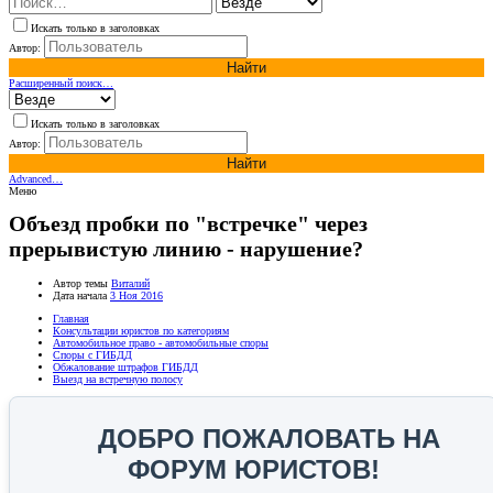
Искать только в заголовках
Автор:
Найти
Расширенный поиск…
Искать только в заголовках
Автор:
Найти
Advanced…
Меню
Объезд пробки по "встречке" через
прерывистую линию - нарушение?
Автор темы
Виталий
Дата начала
3 Ноя 2016
Главная
Консультации юристов по категориям
Автомобильное право - автомобильные споры
Споры с ГИБДД
Обжалование штрафов ГИБДД
Выезд на встречную полосу
ДОБРО ПОЖАЛОВАТЬ НА
ФОРУМ ЮРИСТОВ!