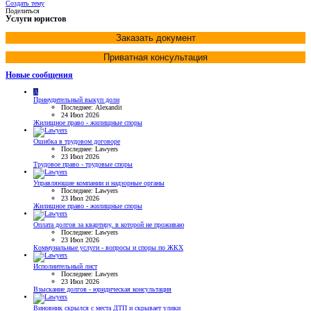
Создать тему
Поделиться
Услуги юристов
Заказать документ
Приватная консультация
Новые сообщения
A
Принудительный выкуп доли
Последнее: Alexandit
24 Июл 2026
Жилищное право - жилищные споры
Ошибка в трудовом договоре
Последнее: Lawyers
23 Июл 2026
Трудовое право - трудовые споры
Управляющие компании и надзорные органы
Последнее: Lawyers
23 Июл 2026
Жилищное право - жилищные споры
Оплата долгов за квартиру, в которой не проживаю
Последнее: Lawyers
23 Июл 2026
Коммунальные услуги - вопросы и споры по ЖКХ
Исполнительный лист
Последнее: Lawyers
23 Июл 2026
Взыскание долгов - юридическая консультация
Виновник скрылся с места ДТП и скрывает улики