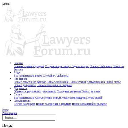
Меню
Главная
Главная страница форума
Создать новую тему / Задать вопрос
Новые сообщения
Поиск по
форуму
Видео
Все юридические видео
Случайно
Плейлисты
Что нового
Новые события на форуме
Новые сообщения
Новые статьи
Комментарии к новой статье
Новые документы
Новые сообщения в профиле
Документы
Образцы юридических документов
Последние рецензии
Поиск ресурсов
Статьи
Все юридические Статьи
Новые статьи
Новые комментарии
Поиск статей
Пользователи
Сейчас на форуме
Новые сообщения в профиле
Поиск сообщений в профиле
Вход
Регистрация
Поиск