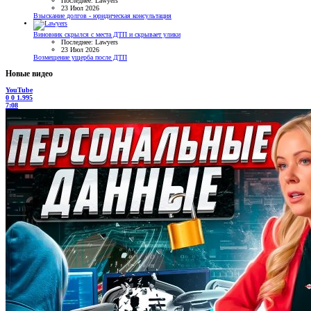
Последнее: Lawyers
23 Июл 2026
Взыскание долгов - юридическая консультация
Виновник скрылся с места ДТП и скрывает улики
Последнее: Lawyers
23 Июл 2026
Возмещение ущерба после ДТП
Новые видео
YouTube
0
0
1.995
7:08