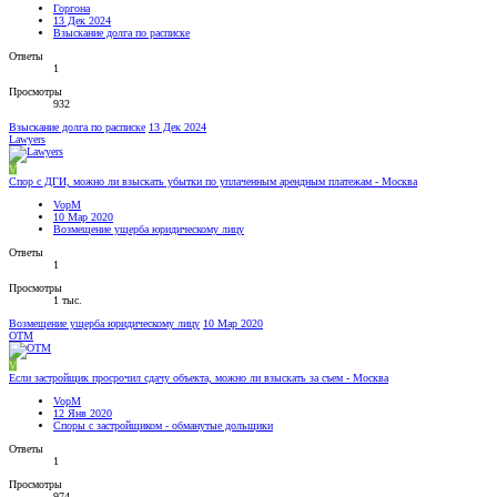
Горгона
13 Дек 2024
Взыскание долга по расписке
Ответы
1
Просмотры
932
Взыскание долга по расписке
13 Дек 2024
Lawyers
V
Спор с ДГИ, можно ли взыскать убытки по уплаченным арендным платежам - Москва
VopM
10 Мар 2020
Возмещение ущерба юридическому лицу
Ответы
1
Просмотры
1 тыс.
Возмещение ущерба юридическому лицу
10 Мар 2020
OTM
V
Если застройщик просрочил сдачу объекта, можно ли взыскать за съем - Москва
VopM
12 Янв 2020
Споры с застройщиком - обманутые дольщики
Ответы
1
Просмотры
974