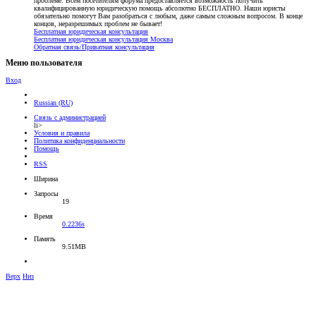
проблеме. Всем посетителям форума предоставляется возможность получить
квалифицированную юридическую помощь абсолютно БЕСПЛАТНО. Наши юристы
обязательно помогут Вам разобраться с любым, даже самым сложным вопросом. В конце
концов, неразрешимых проблем не бывает!
Бесплатная юридическая консультация
Бесплатная юридическая консультация Москва
Обратная связь/Приватная консультация
Меню пользователя
Вход
Russian (RU)
Связь с администрацией
li>
Условия и правила
Политика конфиденциальности
Помощь
RSS
Ширина
Запросы
19
Время
0.2236s
Память
9.51MB
Верх
Низ