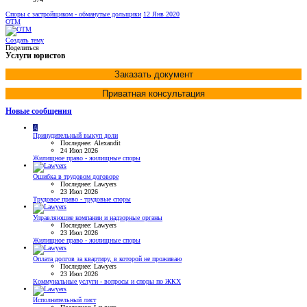
Споры с застройщиком - обманутые дольщики
12 Янв 2020
OTM
Создать тему
Поделиться
Услуги юристов
Заказать документ
Приватная консультация
Новые сообщения
A
Принудительный выкуп доли
Последнее: Alexandit
24 Июл 2026
Жилищное право - жилищные споры
Ошибка в трудовом договоре
Последнее: Lawyers
23 Июл 2026
Трудовое право - трудовые споры
Управляющие компании и надзорные органы
Последнее: Lawyers
23 Июл 2026
Жилищное право - жилищные споры
Оплата долгов за квартиру, в которой не проживаю
Последнее: Lawyers
23 Июл 2026
Коммунальные услуги - вопросы и споры по ЖКХ
Исполнительный лист