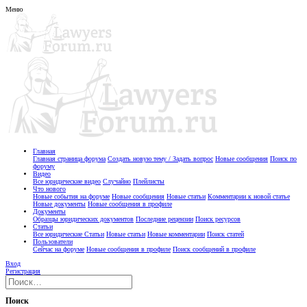
Меню
Главная
Главная страница форума
Создать новую тему / Задать вопрос
Новые сообщения
Поиск по
форуму
Видео
Все юридические видео
Случайно
Плейлисты
Что нового
Новые события на форуме
Новые сообщения
Новые статьи
Комментарии к новой статье
Новые документы
Новые сообщения в профиле
Документы
Образцы юридических документов
Последние рецензии
Поиск ресурсов
Статьи
Все юридические Статьи
Новые статьи
Новые комментарии
Поиск статей
Пользователи
Сейчас на форуме
Новые сообщения в профиле
Поиск сообщений в профиле
Вход
Регистрация
Поиск