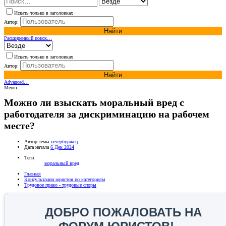
Искать только в заголовках
Автор:
Найти
Расширенный поиск…
Искать только в заголовках
Автор:
Найти
Advanced…
Меню
Можно ли взыскать моральный вред с
работодателя за дискриминацию на рабочем
месте?
Автор темы
петербуржец
Дата начала
6 Дек 2024
Теги
моральный вред
Главная
Консультации юристов по категориям
Трудовое право - трудовые споры
ДОБРО ПОЖАЛОВАТЬ НА