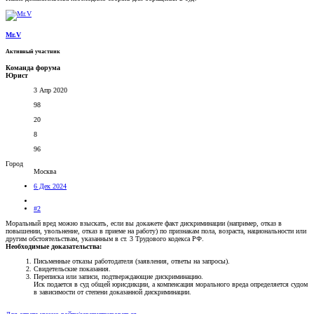
Mr.V
Активный участник
Команда форума
Юрист
3 Апр 2020
98
20
8
96
Город
Москва
6 Дек 2024
#2
Моральный вред можно взыскать, если вы докажете факт дискриминации (например, отказ в
повышении, увольнение, отказ в приеме на работу) по признакам пола, возраста, национальности или
другим обстоятельствам, указанным в ст. 3 Трудового кодекса РФ.
Необходимые доказательства:
Письменные отказы работодателя (заявления, ответы на запросы).
Свидетельские показания.
Переписка или записи, подтверждающие дискриминацию.
Иск подается в суд общей юрисдикции, а компенсация морального вреда определяется судом
в зависимости от степени доказанной дискриминации.