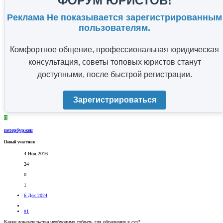
ФОРУМ ЮРИСТОВ!
Реклама Не показывается зарегистрированным
пользователям.
Комфортное общение, профессиональная юридическая
консультация, советы топовых юристов станут
доступными, после быстрой регистрации.
Зарегистрироваться
П
петербуржец
Новый участник
4 Ноя 2016
24
0
1
6 Дек 2024
#1
Какие доказательства необходимо собрать для обращения в суд?