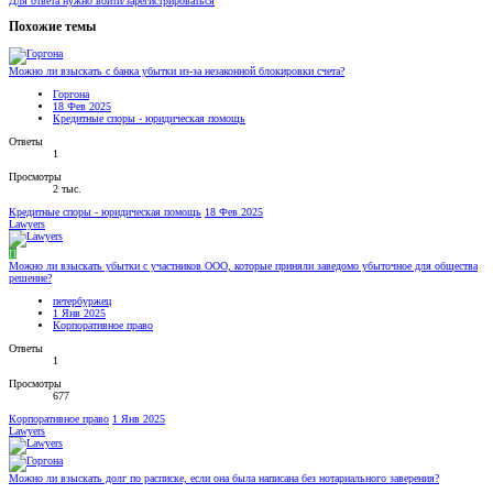
Для ответа нужно войти/зарегистрироваться
Похожие темы
Можно ли взыскать с банка убытки из-за незаконной блокировки счета?
Горгона
18 Фев 2025
Кредитные споры - юридическая помощь
Ответы
1
Просмотры
2 тыс.
Кредитные споры - юридическая помощь
18 Фев 2025
Lawyers
П
Можно ли взыскать убытки с участников ООО, которые приняли заведомо убыточное для общества
решение?
петербуржец
1 Янв 2025
Корпоративное право
Ответы
1
Просмотры
677
Корпоративное право
1 Янв 2025
Lawyers
Можно ли взыскать долг по расписке, если она была написана без нотариального заверения?