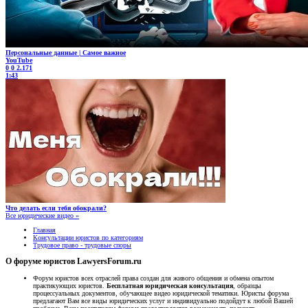
Персональные данные | Самое важное
YouTube
0
0
2.171
1:43
Что делать если тебя обокрали?
Все юридические видео »
Главная
Консультации юристов по категориям
Трудовое право - трудовые споры
О форуме юристов LawyersForum.ru
Форум юристов всех отраслей права создан для живого общения и обмена опытом
практикующих юристов.
Бесплатная юридическая консультация
, образцы
процессуальных документов, обучающее видео юридической тематики. Юристы форума
предлагают Вам все виды юридических услуг и индивидуально подойдут к любой Вашей