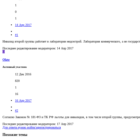
1
0
1
14 Апр 2017
#1
Инвалид второй группы работает в лаборатории медсестрой. Лаборатория коммерческого, а не государс
Последнее редактирование модератором:
14 Апр 2017
O
Olaw
Активный участник
12 Дек 2016
820
1
16
16 Апр 2017
#2
Согласно Законом № 181-ФЗ и ТК РФ льготы для инвалидов, в том числе второй группы, предусмотрен
Последнее редактирование модератором:
17 Апр 2017
Для ответа нужно войти/зарегистрироваться
Похожие темы