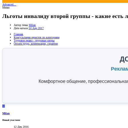
Advanced…
Меню
Льготы инвалиду второй группы - какие есть
Автор темы
Milan
Дата начала
14 Апр 2017
Главная
Консультации юристов по категориям
Трудовое право - трудовые споры
Оплата труда, компенсации, гарантии
Д
Рекла
Комфортное общение, профессиональная 
M
Milan
Новый участник
12 Дек 2016