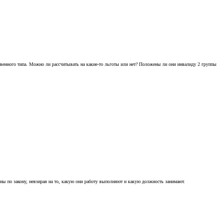
твенного типа. Можно ли рассчитывать на какие-то льготы или нет? Положены ли они инвалиду 2 группы 
ы по закону, невзирая на то, какую они работу выполняют и какую должность занимают.