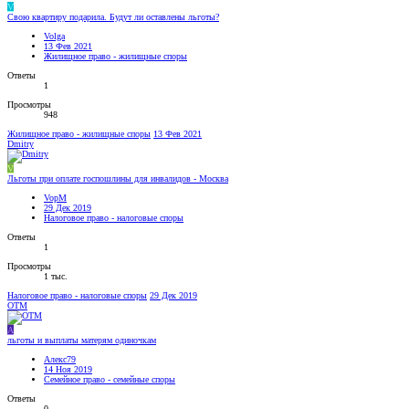
V
Свою квартиру подарила. Будут ли оставлены льготы?
Volga
13 Фев 2021
Жилищное право - жилищные споры
Ответы
1
Просмотры
948
Жилищное право - жилищные споры
13 Фев 2021
Dmitry
V
Льготы при оплате госпошлины для инвалидов - Москва
VopM
29 Дек 2019
Налоговое право - налоговые споры
Ответы
1
Просмотры
1 тыс.
Налоговое право - налоговые споры
29 Дек 2019
OTM
А
льготы и выплаты матерям одиночкам
Алекс79
14 Ноя 2019
Семейное право - семейные споры
Ответы
0