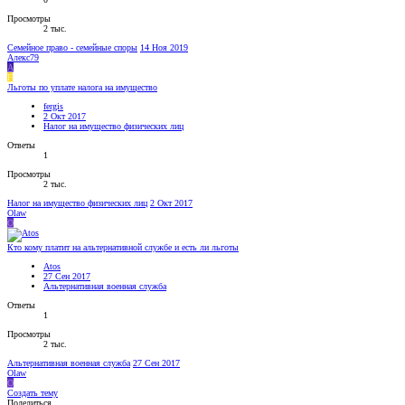
Просмотры
2 тыс.
Семейное право - семейные споры
14 Ноя 2019
Алекс79
А
F
Льготы по уплате налога на имущество
fergis
2 Окт 2017
Налог на имущество физических лиц
Ответы
1
Просмотры
2 тыс.
Налог на имущество физических лиц
2 Окт 2017
Olaw
O
Кто кому платит на альтернативной службе и есть ли льготы
Atos
27 Сен 2017
Альтернативная военная служба
Ответы
1
Просмотры
2 тыс.
Альтернативная военная служба
27 Сен 2017
Olaw
O
Создать тему
Поделиться