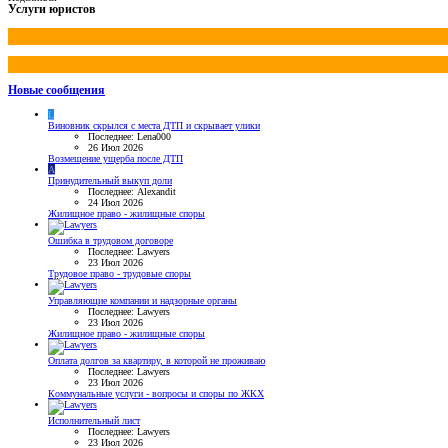
Услуги юристов
Новые сообщения
L
Виновник скрылся с места ДТП и скрывает улики
Последнее: Lena000
26 Июл 2026
Возмещение ущерба после ДТП
A
Принудительный выкуп доли
Последнее: Alexandit
24 Июл 2026
Жилищное право - жилищные споры
Ошибка в трудовом договоре
Последнее: Lawyers
23 Июл 2026
Трудовое право - трудовые споры
Управляющие компании и надзорные органы
Последнее: Lawyers
23 Июл 2026
Жилищное право - жилищные споры
Оплата долгов за квартиру, в которой не проживаю
Последнее: Lawyers
23 Июл 2026
Коммунальные услуги - вопросы и споры по ЖКХ
Исполнительный лист
Последнее: Lawyers
23 Июл 2026