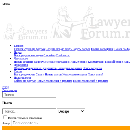
Меню
Главная
Главная страница форума
Создать новую тему / Задать вопрос
Новые сообщения
Поиск по ф
Видео
Все юридические видео
Случайно
Плейлисты
Что нового
Новые события на форуме
Новые сообщения
Новые статьи
Комментарии к новой статье
Новы
Документы
Образцы юридических документов
Последние рецензии
Поиск ресурсов
Статьи
Все юридические Статьи
Новые статьи
Новые комментарии
Поиск статей
Пользователи
Сейчас на форуме
Новые сообщения в профиле
Поиск сообщений в профиле
Вход
Регистрация
Поиск
Искать только в заголовках
Автор: