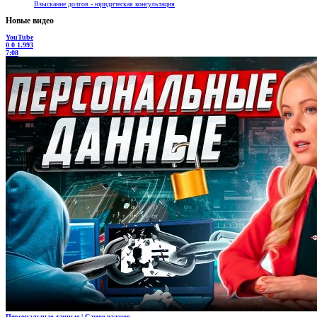
Взыскание долгов - юридическая консультация
Новые видео
YouTube
0
0
1.993
7:08
Персональные данные | Самое важное