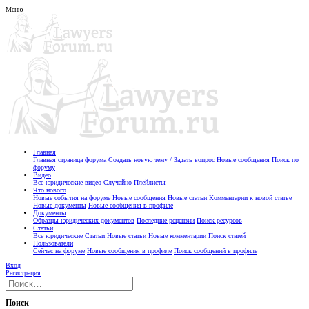
Меню
Главная
Главная страница форума
Создать новую тему / Задать вопрос
Новые сообщения
Поиск по
форуму
Видео
Все юридические видео
Случайно
Плейлисты
Что нового
Новые события на форуме
Новые сообщения
Новые статьи
Комментарии к новой статье
Новые документы
Новые сообщения в профиле
Документы
Образцы юридических документов
Последние рецензии
Поиск ресурсов
Статьи
Все юридические Статьи
Новые статьи
Новые комментарии
Поиск статей
Пользователи
Сейчас на форуме
Новые сообщения в профиле
Поиск сообщений в профиле
Вход
Регистрация
Поиск