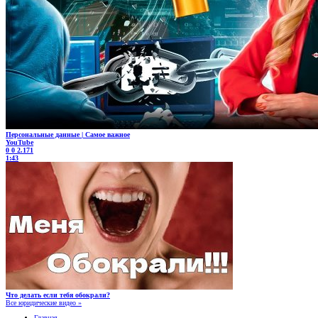
Персональные данные | Самое важное
YouTube
0
0
2.171
1:43
Что делать если тебя обокрали?
Все юридические видео »
Главная