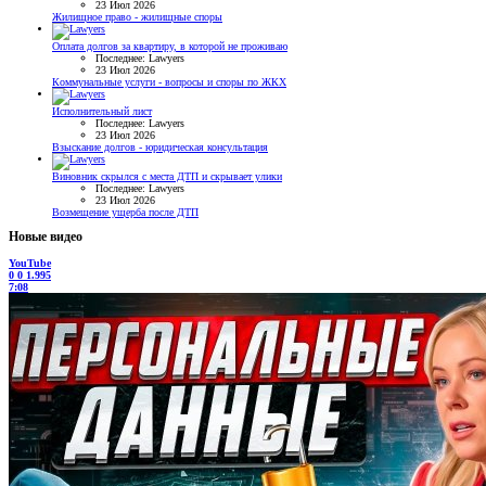
23 Июл 2026
Жилищное право - жилищные споры
Оплата долгов за квартиру, в которой не проживаю
Последнее: Lawyers
23 Июл 2026
Коммунальные услуги - вопросы и споры по ЖКХ
Исполнительный лист
Последнее: Lawyers
23 Июл 2026
Взыскание долгов - юридическая консультация
Виновник скрылся с места ДТП и скрывает улики
Последнее: Lawyers
23 Июл 2026
Возмещение ущерба после ДТП
Новые видео
YouTube
0
0
1.995
7:08