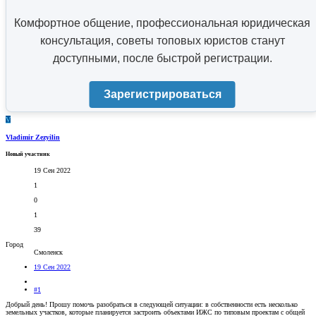
Комфортное общение, профессиональная юридическая
консультация, советы топовых юристов станут
доступными, после быстрой регистрации.
Зарегистрироваться
V
Vladimir Zezyilin
Новый участник
19 Сен 2022
1
0
1
39
Город
Смоленск
19 Сен 2022
#1
Добрый день! Прошу помочь разобраться в следующей ситуации: в собственности есть несколько
земельных участков, которые планируется застроить объектами ИЖС по типовым проектам с общей