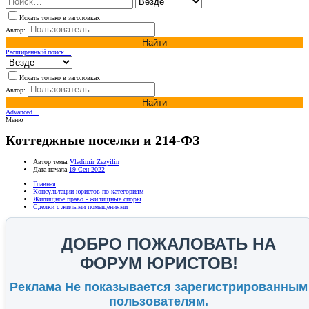
Искать только в заголовках
Автор:
Найти
Расширенный поиск…
Искать только в заголовках
Автор:
Найти
Advanced…
Меню
Коттеджные поселки и 214-ФЗ
Автор темы
Vladimir Zezyilin
Дата начала
19 Сен 2022
Главная
Консультации юристов по категориям
Жилищное право - жилищные споры
Сделки с жилыми помещениями
ДОБРО ПОЖАЛОВАТЬ НА
ФОРУМ ЮРИСТОВ!
Реклама Не показывается зарегистрированным
пользователям.