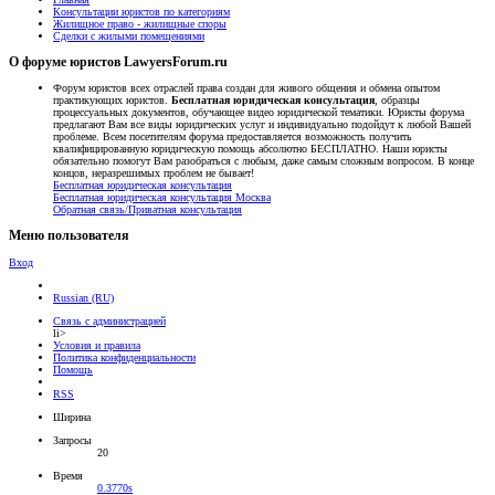
Консультации юристов по категориям
Жилищное право - жилищные споры
Сделки с жилыми помещениями
О форуме юристов LawyersForum.ru
Форум юристов всех отраслей права создан для живого общения и обмена опытом
практикующих юристов.
Бесплатная юридическая консультация
, образцы
процессуальных документов, обучающее видео юридической тематики. Юристы форума
предлагают Вам все виды юридических услуг и индивидуально подойдут к любой Вашей
проблеме. Всем посетителям форума предоставляется возможность получить
квалифицированную юридическую помощь абсолютно БЕСПЛАТНО. Наши юристы
обязательно помогут Вам разобраться с любым, даже самым сложным вопросом. В конце
концов, неразрешимых проблем не бывает!
Бесплатная юридическая консультация
Бесплатная юридическая консультация Москва
Обратная связь/Приватная консультация
Меню пользователя
Вход
Russian (RU)
Связь с администрацией
li>
Условия и правила
Политика конфиденциальности
Помощь
RSS
Ширина
Запросы
20
Время
0.3770s