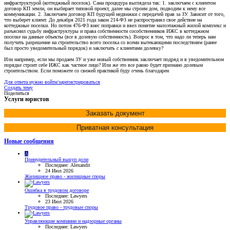
инфраструктурой (коттеджный поселок). Сама процедура выглядела так: 1. заключаем с клиентом
договор КП земли, он выбирает типовой проект, далее мы строим дом, подводим к нему все
коммуникации. 2. Заключаем договор КП будущей недвижки с передачей прав за ЗУ. Зависит от того,
что выберет клиент. До декабря 2021 года закон 214-ФЗ не распространял свое действие на
коттеджные поселки. Но потом 476-ФЗ внес поправки и ввел понятие малоэтажный жилой комплекс и
разъяснил судьбу инфраструктуры и права собственности сособственников ИЖС в коттеджном
поселке на данные объекты (все в долевую собственность). Вопрос в том, что надо ли теперь нам
получить разрешение на строительство всего поселка со всеми вытекающими последствиям (ранее
был просто уведомительный порядок) и заключать с клиентами долевку?
Или например, если мы продаем ЗУ и уже новый собственник заключает подряд и в уведомительном
порядке строит себе ИЖС как частное лицо? Или же это все равно будет признано долевым
строительством. Если поможете со свежей практикой буду очень благодарен
Для ответа нужно войти/зарегистрироваться
Создать тему
Поделиться
Услуги юристов
Заказать документ
Приватная консультация
Новые сообщения
A
Принудительный выкуп доли
Последнее: Alexandit
24 Июл 2026
Жилищное право - жилищные споры
Ошибка в трудовом договоре
Последнее: Lawyers
23 Июл 2026
Трудовое право - трудовые споры
Управляющие компании и надзорные органы
Последнее: Lawyers