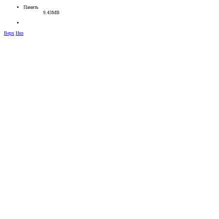
Память
9.43MB
Верх
Низ