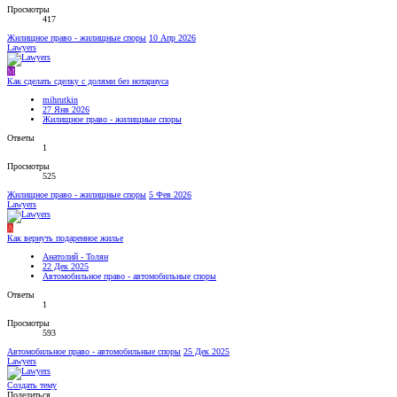
Просмотры
417
Жилищное право - жилищные споры
10 Апр 2026
Lawyers
M
Как сделать сделку с долями без нотариуса
mihrutkin
27 Янв 2026
Жилищное право - жилищные споры
Ответы
1
Просмотры
525
Жилищное право - жилищные споры
5 Фев 2026
Lawyers
А
Как вернуть подаренное жилье
Анатолий - Толян
22 Дек 2025
Автомобильное право - автомобильные споры
Ответы
1
Просмотры
593
Автомобильное право - автомобильные споры
25 Дек 2025
Lawyers
Создать тему
Поделиться