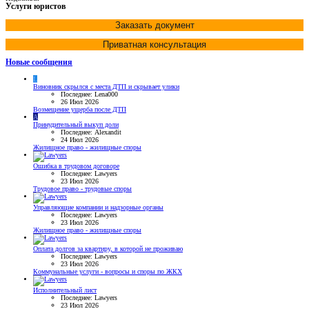
Услуги юристов
Заказать документ
Приватная консультация
Новые сообщения
L
Виновник скрылся с места ДТП и скрывает улики
Последнее: Lena000
26 Июл 2026
Возмещение ущерба после ДТП
A
Принудительный выкуп доли
Последнее: Alexandit
24 Июл 2026
Жилищное право - жилищные споры
Ошибка в трудовом договоре
Последнее: Lawyers
23 Июл 2026
Трудовое право - трудовые споры
Управляющие компании и надзорные органы
Последнее: Lawyers
23 Июл 2026
Жилищное право - жилищные споры
Оплата долгов за квартиру, в которой не проживаю
Последнее: Lawyers
23 Июл 2026
Коммунальные услуги - вопросы и споры по ЖКХ
Исполнительный лист
Последнее: Lawyers
23 Июл 2026