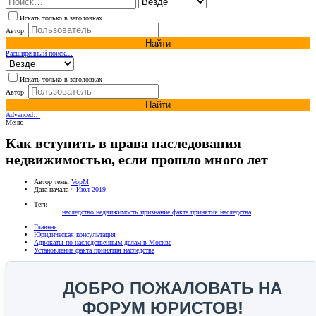
Искать только в заголовках
Автор:
Найти
Расширенный поиск…
Искать только в заголовках
Автор:
Найти
Advanced…
Меню
Как вступить в права наследования
недвижимостью, если прошло много лет
Автор темы
VopM
Дата начала
4 Июл 2019
Теги
наследство
недвижимость
признание факта принятия наследства
Главная
Юридическая консультация
Адвокаты по наследственным делам в Москве
Установление факта принятия наследства
ДОБРО ПОЖАЛОВАТЬ НА
ФОРУМ ЮРИСТОВ!