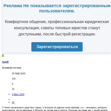
Реклама Не показывается зарегистрированным
пользователям.
Комфортное общение, профессиональная юридическая
консультация, советы топовых юристов станут
доступными, после быстрой регистрации.
Зарегистрироваться
V
VopM
Активный участник
29 Май 2019
242
0
16
4 Июл 2019
#1
У моего московского дяди был гараж, в котором он держал свою машину, а я – мотоцикл, которым
пользовался, когда приезжал в Москву по делам или в отпуск. Расходы на гараж мы с дядей делили