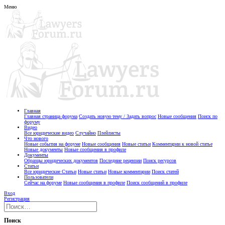
Меню
Главная
Главная страница форума
Создать новую тему / Задать вопрос
Новые сообщения
Поиск по
форуму
Видео
Все юридические видео
Случайно
Плейлисты
Что нового
Новые события на форуме
Новые сообщения
Новые статьи
Комментарии к новой статье
Новые документы
Новые сообщения в профиле
Документы
Образцы юридических документов
Последние рецензии
Поиск ресурсов
Статьи
Все юридические Статьи
Новые статьи
Новые комментарии
Поиск статей
Пользователи
Сейчас на форуме
Новые сообщения в профиле
Поиск сообщений в профиле
Вход
Регистрация
Поиск