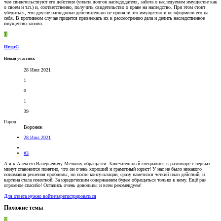
чем свидетельствуют его действия (уплата долгов наследодателя, забота о наследуемом имуществе как
о своем и т.п.) и, соответственно, получить свидетельство о праве на наследство. При этом стоит
убедиться, что другие наследники действительно не приняли это имущество и не оформили его на
себя. В противном случае придется привлекать их к рассмотрению дела и делить наследственное
имущество заново.
П
ПетрС
Новый участник
28 Июл 2021
1
0
1
39
Город
Воронеж
28 Июл 2021
#3
А я к Алексею Валерьевичу Мелкову обращался. Замечательный специалист, в разговоре с первых
минут становится понятно, что он очень хороший и грамотный юрист! У нас не было никакого
понимания решения проблемы, но после консультации, сразу наметился чёткий план действий, и
картина стала понятной. За юридическим содержанием будем обращаться только к нему. Ещё раз
огромное спасибо! Остались очень довольны и всем рекомендуем!
Для ответа нужно войти/зарегистрироваться
Похожие темы
V