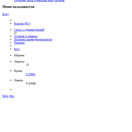
Обратная связь/Приватная консультация
Меню пользователя
Вход
Russian (RU)
Связь с администрацией
li>
Условия и правила
Политика конфиденциальности
Помощь
RSS
Ширина
Запросы
23
Время
0.2900s
Память
9.63MB
Верх
Низ