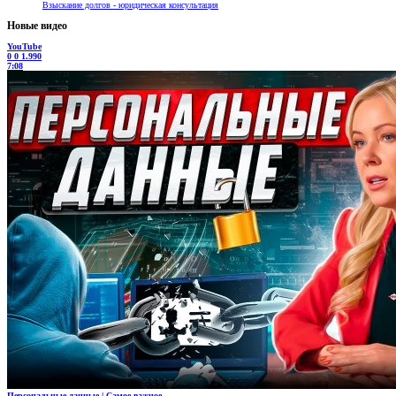
Взыскание долгов - юридическая консультация
Новые видео
YouTube
0
0
1.990
7:08
Персональные данные | Самое важное