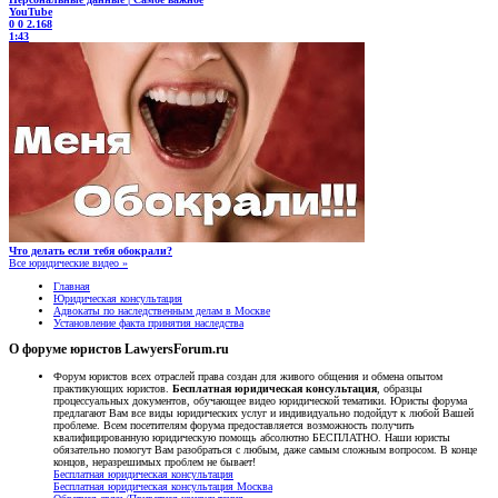
YouTube
0
0
2.168
1:43
Что делать если тебя обокрали?
Все юридические видео »
Главная
Юридическая консультация
Адвокаты по наследственным делам в Москве
Установление факта принятия наследства
О форуме юристов LawyersForum.ru
Форум юристов всех отраслей права создан для живого общения и обмена опытом
практикующих юристов.
Бесплатная юридическая консультация
, образцы
процессуальных документов, обучающее видео юридической тематики. Юристы форума
предлагают Вам все виды юридических услуг и индивидуально подойдут к любой Вашей
проблеме. Всем посетителям форума предоставляется возможность получить
квалифицированную юридическую помощь абсолютно БЕСПЛАТНО. Наши юристы
обязательно помогут Вам разобраться с любым, даже самым сложным вопросом. В конце
концов, неразрешимых проблем не бывает!
Бесплатная юридическая консультация
Бесплатная юридическая консультация Москва