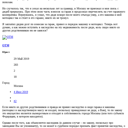
пополам.
Но случилось так, что я уехал на несколько лет за границу, в Москву не приезжал и моя связь с
дядей прервалась. При этом свою часть взносов за гараж я продолжал перечислять на счет гаражного
кооператива. Вернувшись, я узнал, что дядя вскоре после моего отъезда умер, а его машина и мой
мотоцикл так и стоят в его гараже, никто их не тронул.
Я заплатил дядин долг по взносам за гараж, привел в порядок машину и мотоцикл. Теперь вот
думаю, а как можно вступить в наследство на эту недвижимость после дяди, коль скоро никто из
других родственников ею не занялся?
OTM
Юрист
29 Май 2019
283
2
18
Город
Москва
4 Июл 2019
#2
Если никто из других родственников и правда не принял наследство в виде гаража и машины
(мотоцикл в наследственную массу не входит, поскольку принадлежал не дяде, а Вам), то по закону
это имущество является выморочным и отходит в собственность города Москвы (или того субъекта
Федерации, в котором находится).
Однако после того, как объявляется наследник (в данном случае – по закону, поскольку про
завещание Вы не упоминаете), то он может в судебном порядке признать факт принятия наследства, о