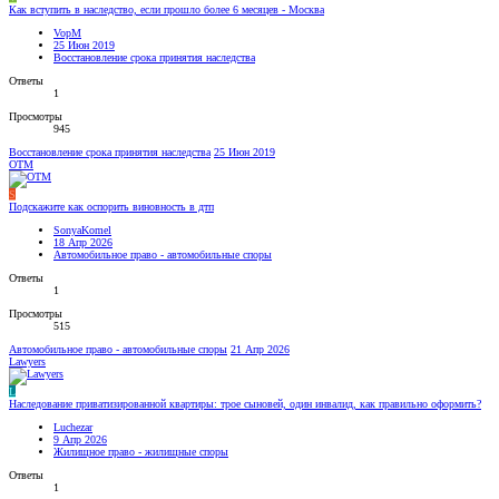
Как вступить в наследство, если прошло более 6 месяцев - Москва
VopM
25 Июн 2019
Восстановление срока принятия наследства
Ответы
1
Просмотры
945
Восстановление срока принятия наследства
25 Июн 2019
OTM
S
Подскажите как оспорить виновность в дтп
SonyaKomel
18 Апр 2026
Автомобильное право - автомобильные споры
Ответы
1
Просмотры
515
Автомобильное право - автомобильные споры
21 Апр 2026
Lawyers
L
Наследование приватизированной квартиры: трое сыновей, один инвалид, как правильно оформить?
Luchezar
9 Апр 2026
Жилищное право - жилищные споры
Ответы
1