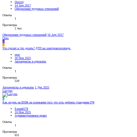
Dmitrij
14 Апр 2017
Оформление трудовых отношений
Ответы
1
Просмотры
2 тыс.
Оформление трудовых отношений
16 Апр 2017
Olaw
O
Q
Что грозит и что делать? ДТП на электровелосипеде.
qper
30 Ноя 2025
Автоюристы и адвокаты
Ответы
1
Просмотры
529
Автоюристы и адвокаты
1 Дек 2025
Lawyers
Е
Как подать на ВНЖ на основании того что есть ребенок гражданин РФ
Елена6578
24 Ноя 2025
Административное право
Ответы
1
Просмотры
651