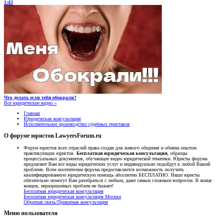
1:43
Что делать если тебя обокрали?
Все юридические видео »
Главная
Юридическая консультация
Исполнительное производство судебных приставов
О форуме юристов LawyersForum.ru
Форум юристов всех отраслей права создан для живого общения и обмена опытом
практикующих юристов.
Бесплатная юридическая консультация
, образцы
процессуальных документов, обучающее видео юридической тематики. Юристы форума
предлагают Вам все виды юридических услуг и индивидуально подойдут к любой Вашей
проблеме. Всем посетителям форума предоставляется возможность получить
квалифицированную юридическую помощь абсолютно БЕСПЛАТНО. Наши юристы
обязательно помогут Вам разобраться с любым, даже самым сложным вопросом. В конце
концов, неразрешимых проблем не бывает!
Бесплатная юридическая консультация
Бесплатная юридическая консультация Москва
Обратная связь/Приватная консультация
Меню пользователя