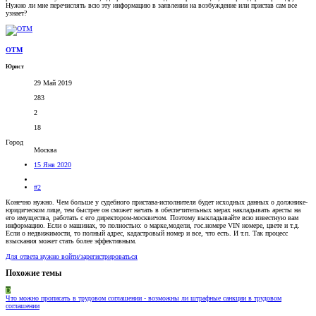
Нужно ли мне перечислять всю эту информацию в заявлении на возбуждение или пристав сам все
узнает?
OTM
Юрист
29 Май 2019
283
2
18
Город
Москва
15 Янв 2020
#2
Конечно нужно. Чем больше у судебного пристава-исполнителя будет исходных данных о должнике-
юридическом лице, тем быстрее он сможет начать в обеспечительных мерах накладывать аресты на
его имущества, работать с его директором-москвичом. Поэтому выкладывайте всю известную вам
информацию. Если о машинах, то полностью: о марке,модели, гос.номере VIN номере, цвете и т.д.
Если о недвижимости, то полный адрес, кадастровый номер и все, что есть. И т.п. Так процесс
взыскания может стать более эффективным.
Для ответа нужно войти/зарегистрироваться
Похожие темы
D
Что можно прописать в трудовом соглашении - возможны ли штрафные санкции в трудовом
соглашении