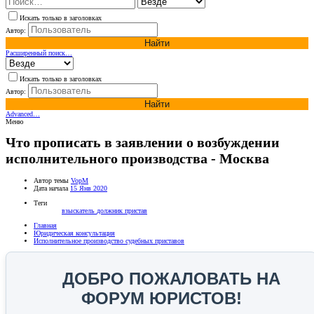
Искать только в заголовках
Автор:
Найти
Расширенный поиск…
Искать только в заголовках
Автор:
Найти
Advanced…
Меню
Что прописать в заявлении о возбуждении
исполнительного производства - Москва
Автор темы
VopM
Дата начала
15 Янв 2020
Теги
взыскатель
должник
пристав
Главная
Юридическая консультация
Исполнительное производство судебных приставов
ДОБРО ПОЖАЛОВАТЬ НА
ФОРУМ ЮРИСТОВ!