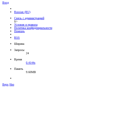
Вход
Russian (RU)
Связь с администрацией
li>
Условия и правила
Политика конфиденциальности
Помощь
RSS
Ширина
Запросы
24
Время
0.4144s
Память
9.60MB
Верх
Низ