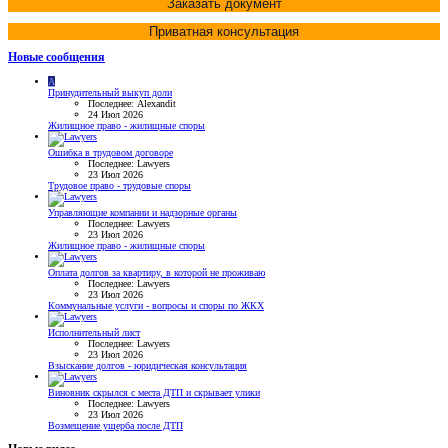
Заказать документ
Приватная консультация
Новые сообщения
A
Принудительный выкуп доли
Последнее: Alexandit
24 Июл 2026
Жилищное право - жилищные споры
Ошибка в трудовом договоре
Последнее: Lawyers
23 Июл 2026
Трудовое право - трудовые споры
Управляющие компании и надзорные органы
Последнее: Lawyers
23 Июл 2026
Жилищное право - жилищные споры
Оплата долгов за квартиру, в которой не проживаю
Последнее: Lawyers
23 Июл 2026
Коммунальные услуги - вопросы и споры по ЖКХ
Исполнительный лист
Последнее: Lawyers
23 Июл 2026
Взыскание долгов - юридическая консультация
Виновник скрылся с места ДТП и скрывает улики
Последнее: Lawyers
23 Июл 2026
Возмещение ущерба после ДТП