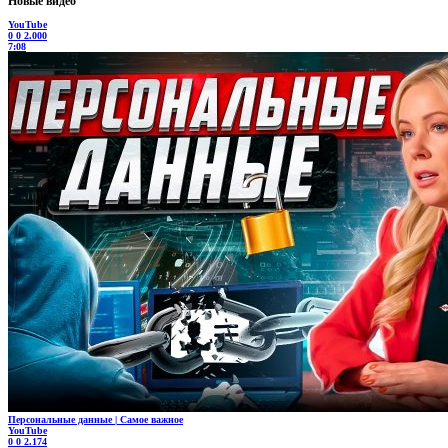
Новые видео
YouTube
0
0
2.000
7:08
Персональные данные | Самое важное
YouTube
0
0
2.174