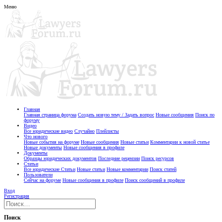
Меню
Главная
Главная страница форума
Создать новую тему / Задать вопрос
Новые сообщения
Поиск по
форуму
Видео
Все юридические видео
Случайно
Плейлисты
Что нового
Новые события на форуме
Новые сообщения
Новые статьи
Комментарии к новой статье
Новые документы
Новые сообщения в профиле
Документы
Образцы юридических документов
Последние рецензии
Поиск ресурсов
Статьи
Все юридические Статьи
Новые статьи
Новые комментарии
Поиск статей
Пользователи
Сейчас на форуме
Новые сообщения в профиле
Поиск сообщений в профиле
Вход
Регистрация
Поиск