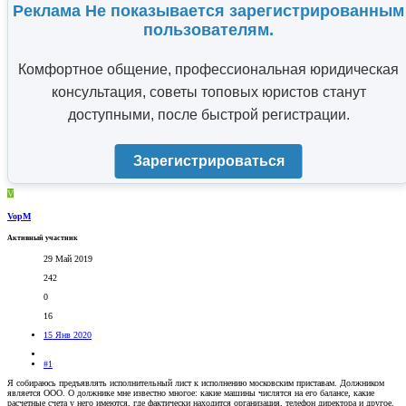
Реклама Не показывается зарегистрированным
пользователям.
Комфортное общение, профессиональная юридическая
консультация, советы топовых юристов станут
доступными, после быстрой регистрации.
Зарегистрироваться
V
VopM
Активный участник
29 Май 2019
242
0
16
15 Янв 2020
#1
Я собираюсь предъявлять исполнительный лист к исполнению московским приставам. Должником
является ООО. О должнике мне известно многое: какие машины числятся на его балансе, какие
расчетные счета у него имеются, где фактически находится организация, телефон директора и другое.