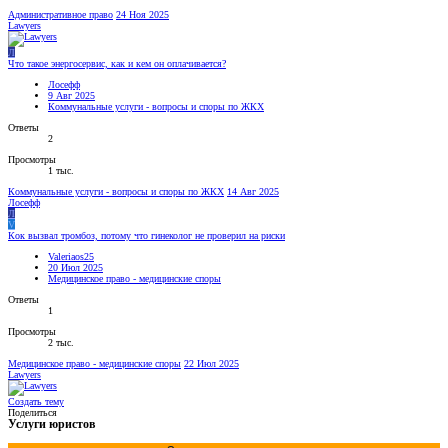
Административное право
24 Ноя 2025
Lawyers
Л
Что такое энергосервис, как и кем он оплачивается?
Лосефф
9 Авг 2025
Коммунальные услуги - вопросы и споры по ЖКХ
Ответы
2
Просмотры
1 тыс.
Коммунальные услуги - вопросы и споры по ЖКХ
14 Авг 2025
Лосефф
Л
V
Кок вызвал тромбоз, потому что гинеколог не проверил на риски
Valeriaos25
20 Июл 2025
Медицинское право - медицинские споры
Ответы
1
Просмотры
2 тыс.
Медицинское право - медицинские споры
22 Июл 2025
Lawyers
Создать тему
Поделиться
Услуги юристов