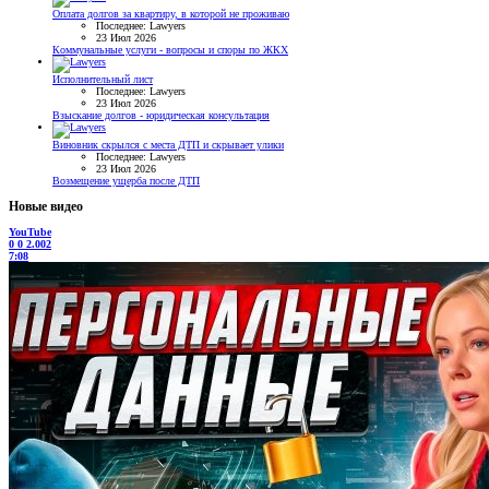
Оплата долгов за квартиру, в которой не проживаю
Последнее: Lawyers
23 Июл 2026
Коммунальные услуги - вопросы и споры по ЖКХ
Исполнительный лист
Последнее: Lawyers
23 Июл 2026
Взыскание долгов - юридическая консультация
Виновник скрылся с места ДТП и скрывает улики
Последнее: Lawyers
23 Июл 2026
Возмещение ущерба после ДТП
Новые видео
YouTube
0
0
2.002
7:08