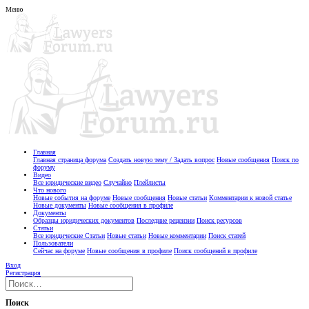
Меню
Главная
Главная страница форума
Создать новую тему / Задать вопрос
Новые сообщения
Поиск по
форуму
Видео
Все юридические видео
Случайно
Плейлисты
Что нового
Новые события на форуме
Новые сообщения
Новые статьи
Комментарии к новой статье
Новые документы
Новые сообщения в профиле
Документы
Образцы юридических документов
Последние рецензии
Поиск ресурсов
Статьи
Все юридические Статьи
Новые статьи
Новые комментарии
Поиск статей
Пользователи
Сейчас на форуме
Новые сообщения в профиле
Поиск сообщений в профиле
Вход
Регистрация
Поиск