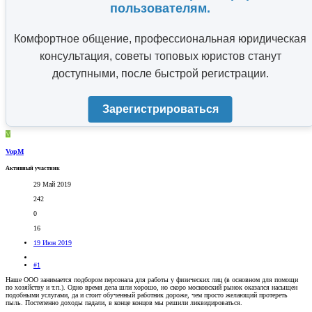
пользователям.
Комфортное общение, профессиональная юридическая
консультация, советы топовых юристов станут
доступными, после быстрой регистрации.
Зарегистрироваться
V
VopM
Активный участник
29 Май 2019
242
0
16
19 Июн 2019
#1
Наше ООО занимается подбором персонала для работы у физических лиц (в основном для помощи
по хозяйству и т.п.). Одно время дела шли хорошо, но скоро московский рынок оказался насыщен
подобными услугами, да и стоит обученный работник дороже, чем просто желающий протереть
пыль. Постепенно доходы падали, в конце концов мы решили ликвидироваться.