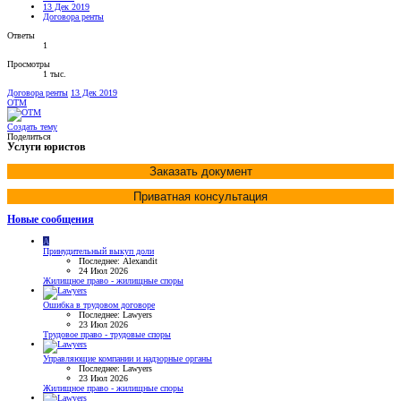
13 Дек 2019
Договора ренты
Ответы
1
Просмотры
1 тыс.
Договора ренты
13 Дек 2019
OTM
Создать тему
Поделиться
Услуги юристов
Заказать документ
Приватная консультация
Новые сообщения
A
Принудительный выкуп доли
Последнее: Alexandit
24 Июл 2026
Жилищное право - жилищные споры
Ошибка в трудовом договоре
Последнее: Lawyers
23 Июл 2026
Трудовое право - трудовые споры
Управляющие компании и надзорные органы
Последнее: Lawyers
23 Июл 2026
Жилищное право - жилищные споры