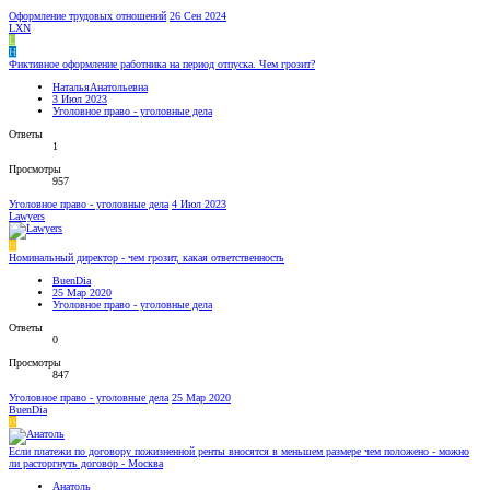
Оформление трудовых отношений
26 Сен 2024
LXN
L
Н
Фиктивное оформление работника на период отпуска. Чем грозит?
НатальяАнатольевна
3 Июл 2023
Уголовное право - уголовные дела
Ответы
1
Просмотры
957
Уголовное право - уголовные дела
4 Июл 2023
Lawyers
B
Номинальный директор - чем грозит, какая ответственность
BuenDia
25 Мар 2020
Уголовное право - уголовные дела
Ответы
0
Просмотры
847
Уголовное право - уголовные дела
25 Мар 2020
BuenDia
B
Если платежи по договору пожизненной ренты вносятся в меньшем размере чем положено - можно
ли расторгнуть договор - Москва
Анатоль