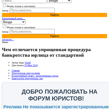
Искать только в заголовках
Автор:
Найти
Расширенный поиск…
Искать только в заголовках
Автор:
Найти
Advanced…
Меню
Чем отличается упрощенная процедура
банкротства юрлица от стандартной
Автор темы
VopM
Дата начала
19 Июн 2019
Главная
Юридическая консультация
Корпоративное право - корпоративные споры
Банкротство юридических лиц
ДОБРО ПОЖАЛОВАТЬ НА
ФОРУМ ЮРИСТОВ!
Реклама Не показывается зарегистрированным