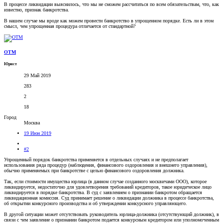
В процессе ликвидации выяснилось, что мы не сможем рассчитаться по всем обязательствам, что, как
известно, признак банкротства.
В нашем случае мы вроде как можем провести банкротство в упрощенном порядке. Есть ли в этом
смысл, чем упрощенная процедура отличается от стандартной?
OTM
Юрист
29 Май 2019
283
2
18
Город
Москва
19 Июн 2019
#2
Упрощенный порядок банкротства применяется в отдельных случаях и не предполагает
использования ряда процедур (наблюдения, финансового оздоровления и внешнего управления),
обычно применяемых при банкротстве с целью финансового оздоровления должника.
Так, если стоимости имущества юрлица (в данном случае созданного москвичами ООО), которое
ликвидируется, недостаточно для удовлетворения требований кредиторов, такое юридическое лицо
ликвидируется в порядке банкротства. В суд с заявлением о признании банкротом обращается
ликвидационная комиссия. Суд принимает решение о ликвидации должника в процессе банкротства,
об открытии конкурсного производства и об утверждении конкурсного управляющего.
В другой ситуации может отсутствовать руководитель юрлица-должника (отсутствующий должник), в
связи с чем заявление о признании банкротом подается конкурсным кредитором или уполномоченным