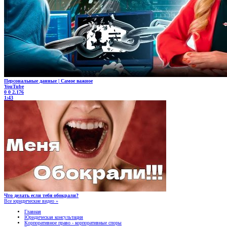
Персональные данные | Самое важное
YouTube
0
0
2.176
1:43
Что делать если тебя обокрали?
Все юридические видео »
Главная
Юридическая консультация
Корпоративное право - корпоративные споры