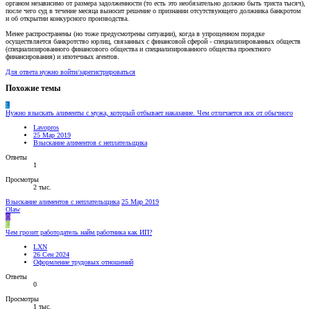
органом независимо от размера задолженности (то есть это необязательно должно быть триста тысяч),
после чего суд в течение месяца выносит решение о признании отсутствующего должника банкротом
и об открытии конкурсного производства.
Менее распространены (но тоже предусмотрены ситуации), когда в упрощенном порядке
осуществляется банкротство юрлиц, связанных с финансовой сферой - специализированных обществ
(специализированного финансового общества и специализированного общества проектного
финансирования) и ипотечных агентов.
Для ответа нужно войти/зарегистрироваться
Похожие темы
L
Нужно взыскать алименты с мужа, который отбывает наказание. Чем отличается иск от обычного
Lavopros
25 Мар 2019
Взыскание алиментов с неплательщика
Ответы
1
Просмотры
2 тыс.
Взыскание алиментов с неплательщика
25 Мар 2019
Olaw
O
L
Чем грозит работодатель найм работника как ИП?
LXN
26 Сен 2024
Оформление трудовых отношений
Ответы
0
Просмотры
1 тыс.