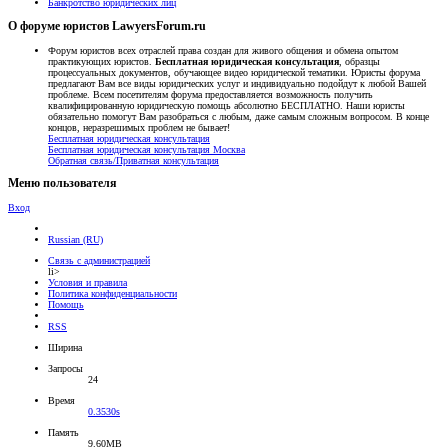
Банкротство юридических лиц
О форуме юристов LawyersForum.ru
Форум юристов всех отраслей права создан для живого общения и обмена опытом
практикующих юристов.
Бесплатная юридическая консультация
, образцы
процессуальных документов, обучающее видео юридической тематики. Юристы форума
предлагают Вам все виды юридических услуг и индивидуально подойдут к любой Вашей
проблеме. Всем посетителям форума предоставляется возможность получить
квалифицированную юридическую помощь абсолютно БЕСПЛАТНО. Наши юристы
обязательно помогут Вам разобраться с любым, даже самым сложным вопросом. В конце
концов, неразрешимых проблем не бывает!
Бесплатная юридическая консультация
Бесплатная юридическая консультация Москва
Обратная связь/Приватная консультация
Меню пользователя
Вход
Russian (RU)
Связь с администрацией
li>
Условия и правила
Политика конфиденциальности
Помощь
RSS
Ширина
Запросы
24
Время
0.3530s
Память
9.60MB