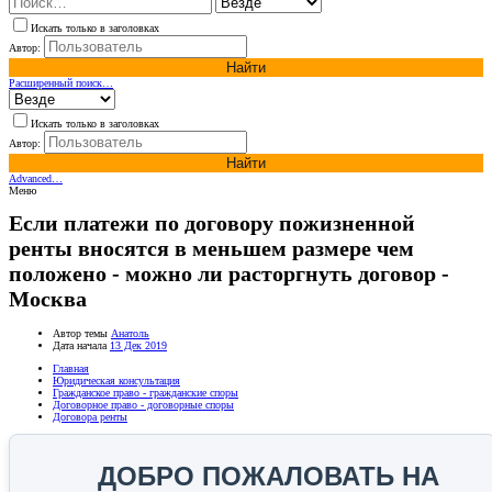
Искать только в заголовках
Автор:
Найти
Расширенный поиск…
Искать только в заголовках
Автор:
Найти
Advanced…
Меню
Если платежи по договору пожизненной
ренты вносятся в меньшем размере чем
положено - можно ли расторгнуть договор -
Москва
Автор темы
Анатоль
Дата начала
13 Дек 2019
Главная
Юридическая консультация
Гражданское право - гражданские споры
Договорное право - договорные споры
Договора ренты
ДОБРО ПОЖАЛОВАТЬ НА