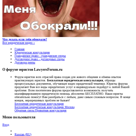
Что делать если тебя обокрали?
Все юридические видео »
Главная
Юридическая консультация
Гражданское право - гражданские споры
Договорное право - договорные споры
Договора ренты
О форуме юристов LawyersForum.ru
Форум юристов всех отраслей права создан для живого общения и обмена опытом
практикующих юристов.
Бесплатная юридическая консультация
, образцы
процессуальных документов, обучающее видео юридической тематики. Юристы форума
предлагают Вам все виды юридических услуг и индивидуально подойдут к любой Вашей
проблеме. Всем посетителям форума предоставляется возможность получить
квалифицированную юридическую помощь абсолютно БЕСПЛАТНО. Наши юристы
обязательно помогут Вам разобраться с любым, даже самым сложным вопросом. В конце
концов, неразрешимых проблем не бывает!
Бесплатная юридическая консультация
Бесплатная юридическая консультация Москва
Обратная связь/Приватная консультация
Меню пользователя
Вход
Russian (RU)