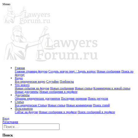
Меню
Главная
Главная страница форума
Создать новую тему / Задать вопрос
Новые сообщения
Поиск по
форуму
Видео
Все юридические видео
Случайно
Плейлисты
Что нового
Новые события на форуме
Новые сообщения
Новые статьи
Комментарии к новой статье
Новые документы
Новые сообщения в профиле
Документы
Образцы юридических документов
Последние рецензии
Поиск ресурсов
Статьи
Все юридические Статьи
Новые статьи
Новые комментарии
Поиск статей
Пользователи
Сейчас на форуме
Новые сообщения в профиле
Поиск сообщений в профиле
Вход
Регистрация
Поиск