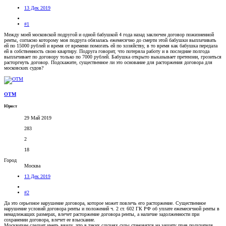
13 Дек 2019
#1
Между моей московской подругой и одной бабушкой 4 года назад заключен договор пожизненной
ренты, согласно которому моя подруга обязалась ежемесячно до смерти этой бабушки выплачивать
ей по 15000 рублей и время от времени помогать ей по хозяйству, в то время как бабушка передала
ей в собственность свою квартиру. Подруга говорит, что потеряла работу и в последние полгода
выплачивает по договору только по 7000 рублей. Бабушка открыто выказывает претензии, грозиться
расторгнуть договор. Подскажите, существенное ли это основание для расторжения договора для
московских судов?
OTM
Юрист
29 Май 2019
283
2
18
Город
Москва
13 Дек 2019
#2
Да это серьезное нарушение договора, которое может повлечь его расторжение. Существенное
нарушение условий договора ренты и положений ч. 2 ст. 602 ГК РФ об уплате ежемесячной ренты в
ненадлежащих размерах, влечет расторжение договора ренты, а наличие задолженности при
сохранении договора, влечет ее взыскание.
Москвичам следует иметь ввиду, что в таких случаях суды становятся на защиту прав получателя