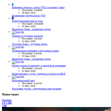
L
Виновник скрылся с места ДТП и скрывает улики
Последнее: Lena000
26 Июл 2026
Возмещение ущерба после ДТП
A
Принудительный выкуп доли
Последнее: Alexandit
24 Июл 2026
Жилищное право - жилищные споры
Ошибка в трудовом договоре
Последнее: Lawyers
23 Июл 2026
Трудовое право - трудовые споры
Управляющие компании и надзорные органы
Последнее: Lawyers
23 Июл 2026
Жилищное право - жилищные споры
Оплата долгов за квартиру, в которой не проживаю
Последнее: Lawyers
23 Июл 2026
Коммунальные услуги - вопросы и споры по ЖКХ
Исполнительный лист
Последнее: Lawyers
23 Июл 2026
Взыскание долгов - юридическая консультация
Новые видео
YouTube
0
0
1.986
7:08