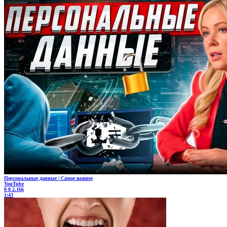
Персональные данные | Самое важное
YouTube
0
0
2.166
1:43