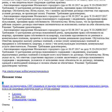
ренты, о чем свидетельствует следующая судебная практика:
-
Апелляционное определение Московского городского суда от 06.10.2017 по делу N 33-29540/2017
Требование: О расторжении договора пожизненной ренты, признании права собственности на
квартиру. Обстоятельства: Истец указал, что с момента заключения договора ответчик стал нарушать
условия договора, не производит оплату. Решение: Требование удовлетворено;
- Апелляционное определение Московского городского суда от 04.10.2017 по делу N 33-40237/2017
Требование: О расторжении договора пожизненного содержания с иждивением, прекращении права
пользования, признании права собственности. Обстоятельства: Истец указал, что на протяжении
действия спорного договора ответчиком систематически не исполнялись взятые на себя обязательства.
Решение: Требование удовлетворено;
- Апелляционное определение Московского городского суда от 02.08.2017 по делу N 33-26898/2017
Требование: О расторжении договора пожизненной ренты, прекращении права собственности на
квартиру, признании права собственности на квартиру, взыскании задолженности по рентным и
коммунальным платежам, процентов за пользование чужими денежными средствами. Обстоятельства:
Ответчик прекратил выплату рентных платежей, а позже уплату коммунальных платежей за
переданную в собственность квартиру, в связи с чем истец вынужден оплачивать коммунальные
услуги самостоятельно. Решение: Требование удовлетворено;
- Апелляционное определение Московского городского суда от 26.07.2017 по делу N 33-29124/2017
Требование: О расторжении договора пожизненного содержания с иждивением, взыскании
недоплаченных рентных платежей и возврате всего полученного по договору. Обстоятельства: Истец
указал на то, что ответчик существенно нарушил условия заключенного договора пожизненного
содержания с иждивением, уклонялся от исполнения своих обязательств по договору, питанием,
одеждой и необходимой помощью в полном объеме не обеспечивал. Решение: Требование
удовлетворено частично.
Для ответа нужно войти/зарегистрироваться
Похожие темы
L
Может ли председатель СНТ отказаться от выдачи документов для приватизации земельного надела,
если я не оплачиваю арендную плату и другие платежи
Lavopros
15 Мар 2019
Приватизация участков
Ответы
1