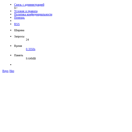
Связь с администрацией
li>
Условия и правила
Политика конфиденциальности
Помощь
RSS
Ширина
Запросы
24
Время
0.3350s
Память
9.64MB
Верх
Низ