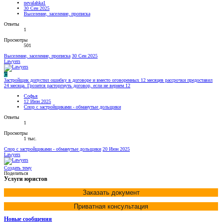
nevalahka1
30 Сен 2025
Выселение, заселение, прописка
Ответы
1
Просмотры
501
Выселение, заселение, прописка
30 Сен 2025
Lawyers
С
Застройщик допустил ошибку в договоре и вместо оговоренных 12 месяцев рассрочки предоставил
24 месяца. Грозится расторгнуть договор, если не вернем 12
Софья
12 Июн 2025
Спор с застройщиками - обманутые дольщики
Ответы
1
Просмотры
1 тыс.
Спор с застройщиками - обманутые дольщики
20 Июн 2025
Lawyers
Создать тему
Поделиться
Услуги юристов
Заказать документ
Приватная консультация
Новые сообщения