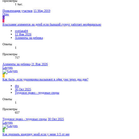
Просмотры
1 тыс.
Приватизация участков
15 Мар 2019
Olaw
O
S
Взыскание алиментов на детей если бывший супруг работает неофициально
svetlana04
12 Янв 2026
Алименты на ребенка
Ответы
1
Просмотры
717
Алименты на ребенка
21 Янв 2026
Lawyers
D
Как быть, если удаленщика вызывают в офис уже через два дня?
dtx
30 Окт 2025
Трудовое право - трудовые споры
Ответы
1
Просмотры
657
Трудовое право - трудовые споры
30 Окт 2025
Lawyers
N
Как признать квартиру моей если у меня 1/3 от нее