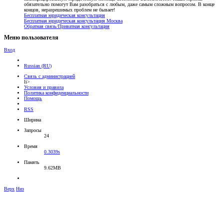
обязательно помогут Вам разобраться с любым, даже самым сложным вопросом. В конце
концов, неразрешимых проблем не бывает!
Бесплатная юридическая консультация
Бесплатная юридическая консультация Москва
Обратная связь/Приватная консультация
Меню пользователя
Вход
Russian (RU)
Связь с администрацией
li>
Условия и правила
Политика конфиденциальности
Помощь
RSS
Ширина
Запросы
24
Время
0.3039s
Память
9.62MB
Верх
Низ