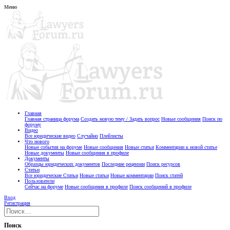
Меню
Главная
Главная страница форума
Создать новую тему / Задать вопрос
Новые сообщения
Поиск по
форуму
Видео
Все юридические видео
Случайно
Плейлисты
Что нового
Новые события на форуме
Новые сообщения
Новые статьи
Комментарии к новой статье
Новые документы
Новые сообщения в профиле
Документы
Образцы юридических документов
Последние рецензии
Поиск ресурсов
Статьи
Все юридические Статьи
Новые статьи
Новые комментарии
Поиск статей
Пользователи
Сейчас на форуме
Новые сообщения в профиле
Поиск сообщений в профиле
Вход
Регистрация
Поиск