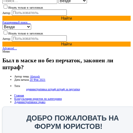
Искать только в заголовках
Автор:
Найти
Расширенный поиск…
Искать только в заголовках
Автор:
Найти
Advanced…
Меню
Был в маске но без перчаток, законен ли
штраф?
Автор темы
Alexosh
Дата начала
20 Фев 2021
Теги
административка
штраф
штраф за перчатки
Главная
Консультации юристов по категориям
Административное право
ДОБРО ПОЖАЛОВАТЬ НА
ФОРУМ ЮРИСТОВ!