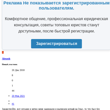
Реклама Не показывается зарегистрированным
пользователям.
Комфортное общение, профессиональная юридическая
консультация, советы топовых юристов станут
доступными, после быстрой регистрации.
Зарегистрироваться
A
Alexosh
Новый участник
20 Дек 2018
8
0
1
44
20 Фев 2021
#1
Здравствуйте, вот сегодня в метро меня задержали и выписали штраф на 5тыс, то что был без