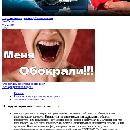
Персональные данные | Самое важное
YouTube
0
0
2.169
1:43
Что делать если тебя обокрали?
Все юридические видео »
Главная
Консультации юристов по категориям
Административное право
О форуме юристов LawyersForum.ru
Форум юристов всех отраслей права создан для живого общения и обмена опытом
практикующих юристов.
Бесплатная юридическая консультация
, образцы
процессуальных документов, обучающее видео юридической тематики. Юристы форума
предлагают Вам все виды юридических услуг и индивидуально подойдут к любой Вашей
проблеме. Всем посетителям форума предоставляется возможность получить
квалифицированную юридическую помощь абсолютно БЕСПЛАТНО. Наши юристы