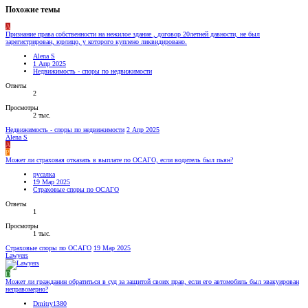
Похожие темы
A
Признание права собственности на нежилое здание , договор 20летней давности, не был
зарегистрирован, юрлицо, у которого куплено ликвидировано.
Alena S
1 Апр 2025
Недвижимость - споры по недвижимости
Ответы
2
Просмотры
2 тыс.
Недвижимость - споры по недвижимости
2 Апр 2025
Alena S
A
Р
Может ли страховая отказать в выплате по ОСАГО, если водитель был пьян?
русалка
19 Мар 2025
Страховые споры по ОСАГО
Ответы
1
Просмотры
1 тыс.
Страховые споры по ОСАГО
19 Мар 2025
Lawyers
D
Может ли гражданин обратиться в суд за защитой своих прав, если его автомобиль был эвакуирован
неправомерно?
Dmitry1380