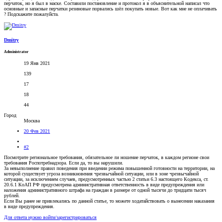
перчаток, но я был в маске. Составили постановление и протокол я в объяснительной написал что
основные и запасные перчатки резиновые порвались шёл покупать новые. Вот как мне не оплачивать
? Подскажите пожалуйста.
Dmitry
Administrator
19 Янв 2021
139
17
18
44
Город
Москва
20 Фев 2021
#2
Посмотрите региональное требования, обязательное ли ношение перчаток, в каждом регионе свои
требования Роспотребнадзора. Если да, то вы нарушили.
За невыполнение правил поведения при введении режима повышенной готовности на территории, на
которой существует угроза возникновения чрезвычайной ситуации, или в зоне чрезвычайной
ситуации, за исключением случаев, предусмотренных частью 2 статьи 6.3 настоящего Кодекса, ст.
20.6.1 КоАП РФ предусмотрена административная ответственность в виде предупреждения или
наложения административного штрафа на граждан в размере от одной тысячи до тридцати тысяч
рублей.
Если Вы ранее не привлекались по данной статье, то можете ходатайствовать о вынесении наказания
в виде предупреждения.
Для ответа нужно войти/зарегистрироваться