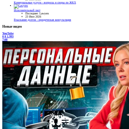
Коммунальные услуги - вопросы и споры по ЖКХ
Исполнительный лист
Последнее: Lawyers
23 Июл 2026
Взыскание долгов - юридическая консультация
Новые видео
YouTube
0
0
1.993
7:08