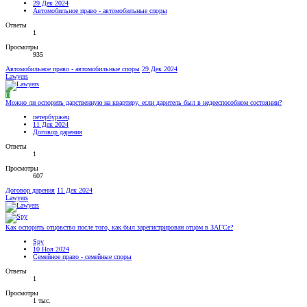
29 Дек 2024
Автомобильное право - автомобильные споры
Ответы
1
Просмотры
935
Автомобильное право - автомобильные споры
29 Дек 2024
Lawyers
П
Можно ли оспорить дарственную на квартиру, если даритель был в недееспособном состоянии?
петербуржец
11 Дек 2024
Договор дарения
Ответы
1
Просмотры
607
Договор дарения
11 Дек 2024
Lawyers
Как оспорить отцовство после того, как был зарегистрирован отцом в ЗАГСе?
Spy
10 Ноя 2024
Семейное право - семейные споры
Ответы
1
Просмотры
1 тыс.