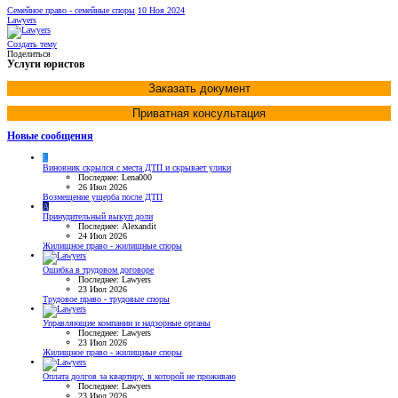
Семейное право - семейные споры
10 Ноя 2024
Lawyers
Создать тему
Поделиться
Услуги юристов
Заказать документ
Приватная консультация
Новые сообщения
L
Виновник скрылся с места ДТП и скрывает улики
Последнее: Lena000
26 Июл 2026
Возмещение ущерба после ДТП
A
Принудительный выкуп доли
Последнее: Alexandit
24 Июл 2026
Жилищное право - жилищные споры
Ошибка в трудовом договоре
Последнее: Lawyers
23 Июл 2026
Трудовое право - трудовые споры
Управляющие компании и надзорные органы
Последнее: Lawyers
23 Июл 2026
Жилищное право - жилищные споры
Оплата долгов за квартиру, в которой не проживаю
Последнее: Lawyers
23 Июл 2026