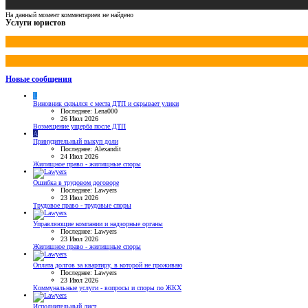
На данный момент комментариев не найдено
Услуги юристов
Новые сообщения
L
Виновник скрылся с места ДТП и скрывает улики
Последнее: Lena000
26 Июл 2026
Возмещение ущерба после ДТП
A
Принудительный выкуп доли
Последнее: Alexandit
24 Июл 2026
Жилищное право - жилищные споры
Ошибка в трудовом договоре
Последнее: Lawyers
23 Июл 2026
Трудовое право - трудовые споры
Управляющие компании и надзорные органы
Последнее: Lawyers
23 Июл 2026
Жилищное право - жилищные споры
Оплата долгов за квартиру, в которой не проживаю
Последнее: Lawyers
23 Июл 2026
Коммунальные услуги - вопросы и споры по ЖКХ
Исполнительный лист