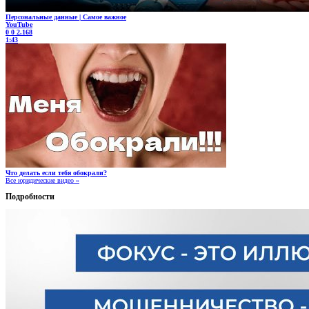
Персональные данные | Самое важное
YouTube
0
0
2.168
1:43
Что делать если тебя обокрали?
Все юридические видео »
Подробности