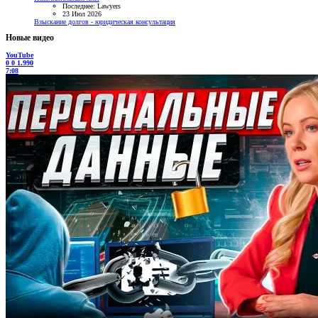
Последнее: Lawyers
23 Июл 2026
Взыскание долгов - юридическая консультация
Новые видео
YouTube
0
0
1.990
7:08