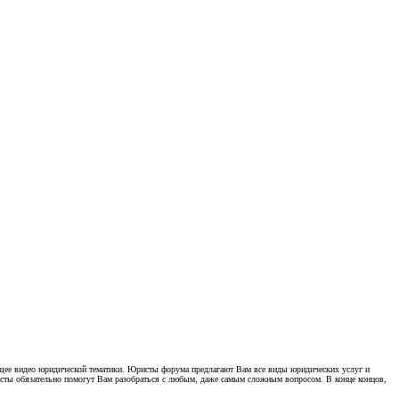
щее видео юридической тематики. Юристы форума предлагают Вам все виды юридических услуг и
ы обязательно помогут Вам разобраться с любым, даже самым сложным вопросом. В конце концов,