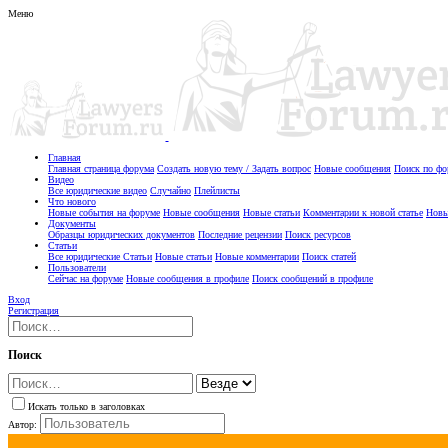
Меню
Главная
Главная страница форума
Создать новую тему / Задать вопрос
Новые сообщения
Поиск по ф
Видео
Все юридические видео
Случайно
Плейлисты
Что нового
Новые события на форуме
Новые сообщения
Новые статьи
Комментарии к новой статье
Новы
Документы
Образцы юридических документов
Последние рецензии
Поиск ресурсов
Статьи
Все юридические Статьи
Новые статьи
Новые комментарии
Поиск статей
Пользователи
Сейчас на форуме
Новые сообщения в профиле
Поиск сообщений в профиле
Вход
Регистрация
Поиск
Искать только в заголовках
Автор: