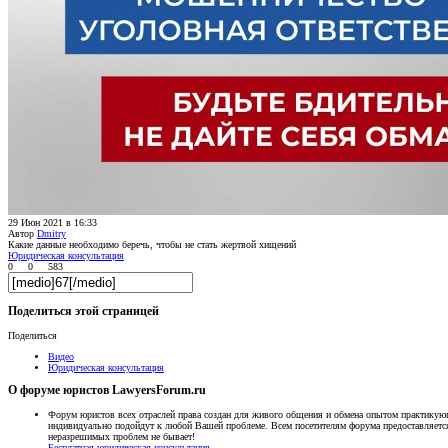
29 Июн 2021 в 16:33
Автор
Dmitry
Какие данные необходимо беречь, чтобы не стать жертвой хищений
Юридическая консультация
0
0
583
Поделиться этой страницей
Поделиться
Видео
Юридическая консультация
О форуме юристов LawyersForum.ru
Форум юристов всех отраслей права создан для живого общения и обмена опытом практику
индивидуально подойдут к любой Вашей проблеме. Всем посетителям форума предоставляе
неразрешимых проблем не бывает!
Бесплатная юридическая консультация