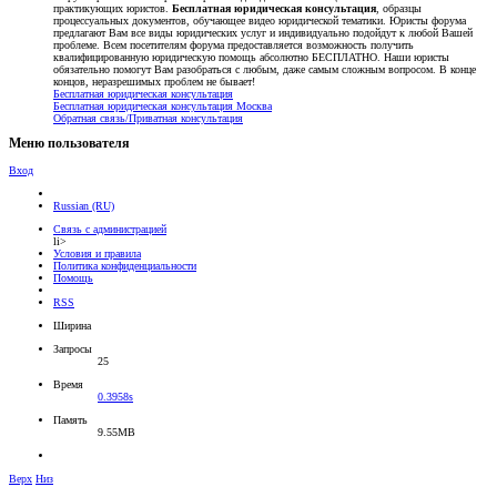
практикующих юристов.
Бесплатная юридическая консультация
, образцы
процессуальных документов, обучающее видео юридической тематики. Юристы форума
предлагают Вам все виды юридических услуг и индивидуально подойдут к любой Вашей
проблеме. Всем посетителям форума предоставляется возможность получить
квалифицированную юридическую помощь абсолютно БЕСПЛАТНО. Наши юристы
обязательно помогут Вам разобраться с любым, даже самым сложным вопросом. В конце
концов, неразрешимых проблем не бывает!
Бесплатная юридическая консультация
Бесплатная юридическая консультация Москва
Обратная связь/Приватная консультация
Меню пользователя
Вход
Russian (RU)
Связь с администрацией
li>
Условия и правила
Политика конфиденциальности
Помощь
RSS
Ширина
Запросы
25
Время
0.3958s
Память
9.55MB
Верх
Низ