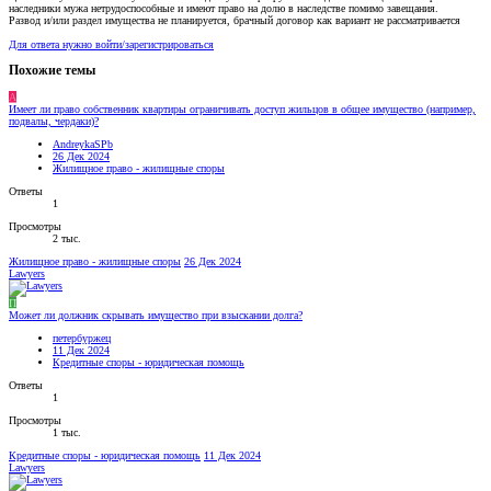
наследники мужа нетрудоспособные и имеют право на долю в наследстве помимо завещания.
Развод и/или раздел имущества не планируется, брачный договор как вариант не рассматривается
Для ответа нужно войти/зарегистрироваться
Похожие темы
A
Имеет ли право собственник квартиры ограничивать доступ жильцов в общее имущество (например,
подвалы, чердаки)?
AndreykaSPb
26 Дек 2024
Жилищное право - жилищные споры
Ответы
1
Просмотры
2 тыс.
Жилищное право - жилищные споры
26 Дек 2024
Lawyers
П
Может ли должник скрывать имущество при взыскании долга?
петербуржец
11 Дек 2024
Кредитные споры - юридическая помощь
Ответы
1
Просмотры
1 тыс.
Кредитные споры - юридическая помощь
11 Дек 2024
Lawyers