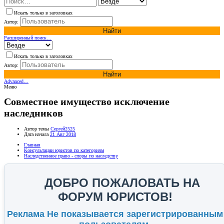
Искать только в заголовках
Автор:
Найти
Расширенный поиск…
Искать только в заголовках
Автор:
Найти
Advanced…
Меню
Совместное имущество исключение
наследников
Автор темы
Сергей2525
Дата начала
21 Авг 2018
Главная
Консультации юристов по категориям
Наследственное право - споры по наследству
ДОБРО ПОЖАЛОВАТЬ НА
ФОРУМ ЮРИСТОВ!
Реклама Не показывается зарегистрированным