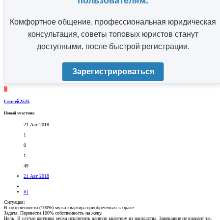
пользователям.
Комфортное общение, профессиональная юридическая
консультация, советы топовых юристов станут
доступными, после быстрой регистрации.
Зарегистрироваться
С
Сергей2525
Новый участник
21 Авг 2018
1
0
1
49
21 Авг 2018
#1
Ситуация:
В собственности (100%) мужа квартира приобретенная в браке.
Задача: Перевести 100% собственность на жену.
Цель: В случае кончины мужа исключить данную квартиру из наследства. Завещание не вариант т.к.