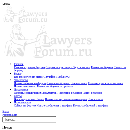
Меню
Главная
Главная страница форума
Создать новую тему / Задать вопрос
Новые сообщения
Поиск по
форуму
Видео
Все юридические видео
Случайно
Плейлисты
Что нового
Новые события на форуме
Новые сообщения
Новые статьи
Комментарии к новой статье
Новые документы
Новые сообщения в профиле
Документы
Образцы юридических документов
Последние рецензии
Поиск ресурсов
Статьи
Все юридические Статьи
Новые статьи
Новые комментарии
Поиск статей
Пользователи
Сейчас на форуме
Новые сообщения в профиле
Поиск сообщений в профиле
Вход
Регистрация
Поиск