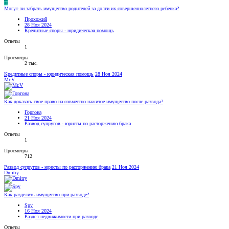
П
Могут ли забрать имущество родителей за долги их совершеннолетнего ребенка?
Прохожий
28 Ноя 2024
Кредитные споры - юридическая помощь
Ответы
1
Просмотры
2 тыс.
Кредитные споры - юридическая помощь
28 Ноя 2024
Mr.V
Как доказать свое право на совместно нажитое имущество после развода?
Горгона
21 Ноя 2024
Развод супругов - юристы по расторжению брака
Ответы
1
Просмотры
712
Развод супругов - юристы по расторжению брака
21 Ноя 2024
Dmitry
Как разделить имущество при разводе?
Spy
16 Ноя 2024
Раздел недвижимости при разводе
Ответы