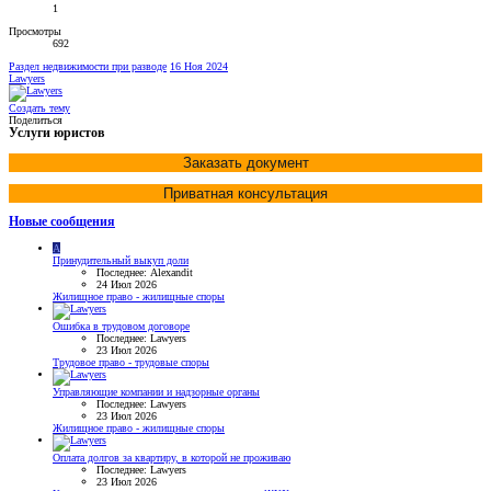
1
Просмотры
692
Раздел недвижимости при разводе
16 Ноя 2024
Lawyers
Создать тему
Поделиться
Услуги юристов
Заказать документ
Приватная консультация
Новые сообщения
A
Принудительный выкуп доли
Последнее: Alexandit
24 Июл 2026
Жилищное право - жилищные споры
Ошибка в трудовом договоре
Последнее: Lawyers
23 Июл 2026
Трудовое право - трудовые споры
Управляющие компании и надзорные органы
Последнее: Lawyers
23 Июл 2026
Жилищное право - жилищные споры
Оплата долгов за квартиру, в которой не проживаю
Последнее: Lawyers
23 Июл 2026