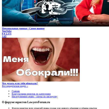
Персональные данные | Самое важное
YouTube
0
0
2.171
1:43
Что делать если тебя обокрали?
Все юридические видео »
Главная
Консультации юристов по категориям
Наследственное право - споры по наследству
О форуме юристов LawyersForum.ru
Форум юристов всех отраслей права создан для живого общения и обмена опытом