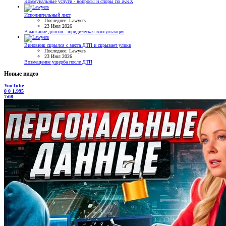
Коммунальные услуги - вопросы и споры по ЖКХ
Исполнительный лист
Последнее: Lawyers
23 Июл 2026
Взыскание долгов - юридическая консультация
Виновник скрылся с места ДТП и скрывает улики
Последнее: Lawyers
23 Июл 2026
Возмещение ущерба после ДТП
Новые видео
YouTube
0
0
1.995
7:08