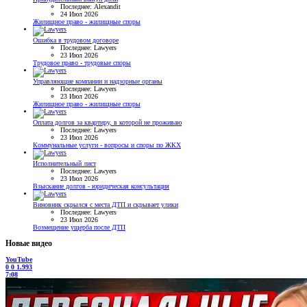
Последнее: Alexandit
24 Июл 2026
Жилищное право - жилищные споры
Ошибка в трудовом договоре
Последнее: Lawyers
23 Июл 2026
Трудовое право - трудовые споры
Управляющие компании и надзорные органы
Последнее: Lawyers
23 Июл 2026
Жилищное право - жилищные споры
Оплата долгов за квартиру, в которой не проживаю
Последнее: Lawyers
23 Июл 2026
Коммунальные услуги - вопросы и споры по ЖКХ
Исполнительный лист
Последнее: Lawyers
23 Июл 2026
Взыскание долгов - юридическая консультация
Виновник скрылся с места ДТП и скрывает улики
Последнее: Lawyers
23 Июл 2026
Возмещение ущерба после ДТП
Новые видео
YouTube
0
0
1.993
7:08