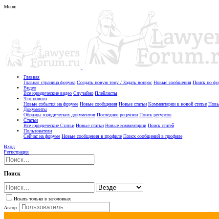
Меню
Главная
Главная страница форума
Создать новую тему / Задать вопрос
Новые сообщения
Поиск по ф
Видео
Все юридические видео
Случайно
Плейлисты
Что нового
Новые события на форуме
Новые сообщения
Новые статьи
Комментарии к новой статье
Новы
Документы
Образцы юридических документов
Последние рецензии
Поиск ресурсов
Статьи
Все юридические Статьи
Новые статьи
Новые комментарии
Поиск статей
Пользователи
Сейчас на форуме
Новые сообщения в профиле
Поиск сообщений в профиле
Вход
Регистрация
Поиск
Искать только в заголовках
Автор: