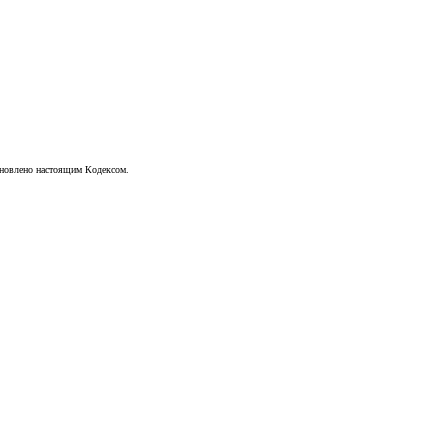
ановлено настоящим Кодексом.