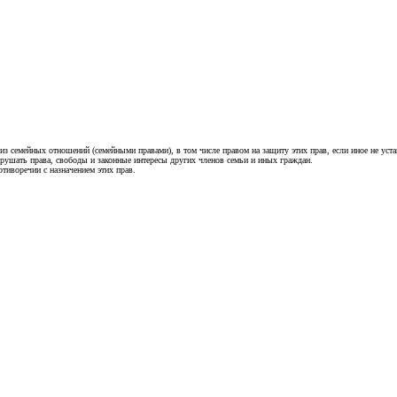
 семейных отношений (семейными правами), в том числе правом на защиту этих прав, если иное не уст
рушать права, свободы и законные интересы других членов семьи и иных граждан.
тиворечии с назначением этих прав.