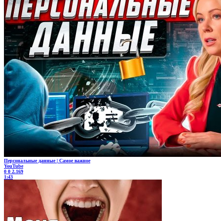
Персональные данные | Самое важное
YouTube
0
0
2.169
1:43