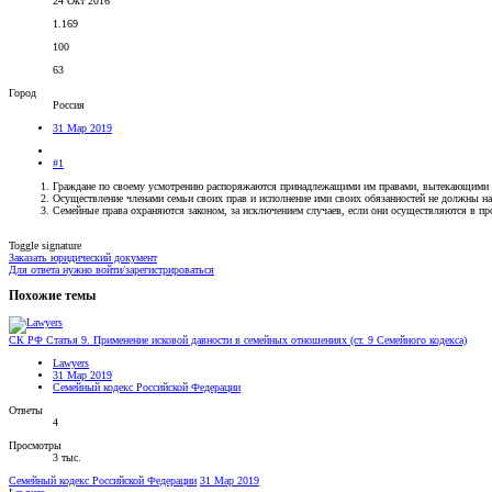
24 Окт 2016
1.169
100
63
Город
Россия
31 Мар 2019
#1
Граждане по своему усмотрению распоряжаются принадлежащими им правами, вытекающими из
Осуществление членами семьи своих прав и исполнение ими своих обязанностей не должны на
Семейные права охраняются законом, за исключением случаев, если они осуществляются в про
Toggle signature
Заказать юридический документ
Для ответа нужно войти/зарегистрироваться
Похожие темы
СК РФ Статья 9. Применение исковой давности в семейных отношениях (ст. 9 Семейного кодекса)
Lawyers
31 Мар 2019
Семейный кодекс Российской Федерации
Ответы
4
Просмотры
3 тыс.
Семейный кодекс Российской Федерации
31 Мар 2019