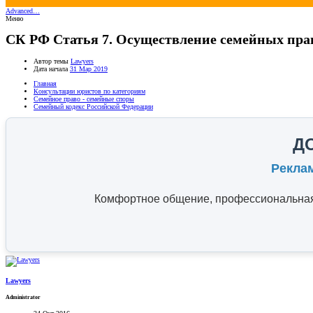
Advanced…
Меню
СК РФ Статья 7. Осуществление семейных пра
Автор темы
Lawyers
Дата начала
31 Мар 2019
Главная
Консультации юристов по категориям
Семейное право - семейные споры
Семейный кодекс Российской Федерации
Д
Рекла
Комфортное общение, профессиональная 
Lawyers
Administrator