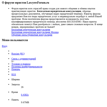
О форуме юристов LawyersForum.ru
Форум юристов всех отраслей права создан для живого общения и обмена опытом
практикующих юристов.
Бесплатная юридическая консультация
, образцы
процессуальных документов, обучающее видео юридической тематики. Юристы форума
предлагают Вам все виды юридических услуг и индивидуально подойдут к любой Вашей
проблеме. Всем посетителям форума предоставляется возможность получить
квалифицированную юридическую помощь абсолютно БЕСПЛАТНО. Наши юристы
обязательно помогут Вам разобраться с любым, даже самым сложным вопросом. В конце
концов, неразрешимых проблем не бывает!
Бесплатная юридическая консультация
Бесплатная юридическая консультация Москва
Обратная связь/Приватная консультация
Меню пользователя
Вход
Russian (RU)
Связь с администрацией
li>
Условия и правила
Политика конфиденциальности
Помощь
RSS
Ширина
Запросы
26
Время
0.4382s
Память
9.67MB