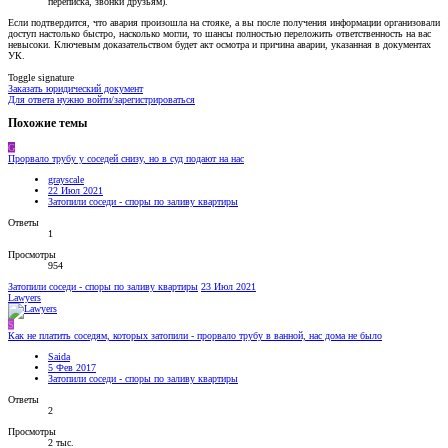
переписка, звонки друзьям).
Если подтвердится, что авария произошла на стояке, а вы после получения информации организовали
доступ настолько быстро, насколько могли, то шансы полностью переложить ответственность на вас
невысоки. Ключевым доказательством будет акт осмотра и причина аварии, указанная в документах
УК.
Toggle signature
Заказать юридический документ
Для ответа нужно войти/зарегистрироваться
Похожие темы
G
Прорвало трубу у соседей снизу, но в суд подают на нас
grayscale
22 Июл 2021
Затопили соседи - споры по заливу квартиры
Ответы
1
Просмотры
954
Затопили соседи - споры по заливу квартиры
23 Июл 2021
Lawyers
S
Как не платить соседям, которых затопили - прорвало трубу в ванной, нас дома не было
Saida
5 Фев 2017
Затопили соседи - споры по заливу квартиры
Ответы
2
Просмотры
2 тыс.