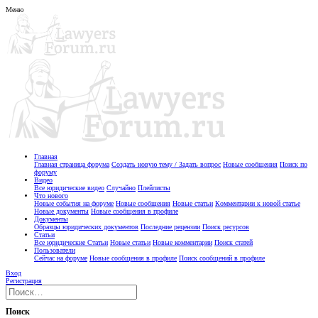
Меню
Главная
Главная страница форума
Создать новую тему / Задать вопрос
Новые сообщения
Поиск по
форуму
Видео
Все юридические видео
Случайно
Плейлисты
Что нового
Новые события на форуме
Новые сообщения
Новые статьи
Комментарии к новой статье
Новые документы
Новые сообщения в профиле
Документы
Образцы юридических документов
Последние рецензии
Поиск ресурсов
Статьи
Все юридические Статьи
Новые статьи
Новые комментарии
Поиск статей
Пользователи
Сейчас на форуме
Новые сообщения в профиле
Поиск сообщений в профиле
Вход
Регистрация
Поиск