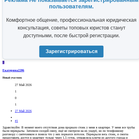
Реклама Не показывается зарегистрированным
пользователям.
Комфортное общение, профессиональная юридическая
консультация, советы топовых юристов станут
доступными, после быстрой регистрации.
Зарегистрироваться
Е
Екатерина2206
Новый участник
27 Май 2026
1
0
1
27 Май 2026
#1
Здравствуйте. В момент моего отсутствия дома прорвало стояк у меня в квартире. У меня все трубы
были перекрыты. Затопили соседей снизу, ещё не смотрели на их ущерб, но по телефонному
разговору с сантехником я поняла что у них порвался потолок. Перекрыли весь стояк, я смогла
предоставить доступ в квартиру только через 1,5 суток, отправляла ключи из другого города и