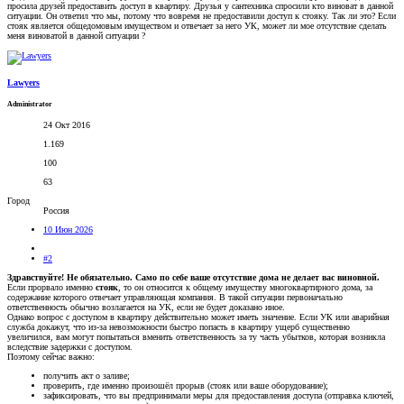
просила друзей предоставить доступ в квартиру. Друзья у сантехника спросили кто виноват в данной
ситуации. Он ответил что мы, потому что вовремя не предоставили доступ к стояку. Так ли это? Если
стояк является общедомовым имуществом и отвечает за него УК, может ли мое отсутствие сделать
меня виноватой в данной ситуации ?
Lawyers
Administrator
24 Окт 2016
1.169
100
63
Город
Россия
10 Июн 2026
#2
Здравствуйте! Не обязательно. Само по себе ваше отсутствие дома не делает вас виновной.
Если прорвало именно
стояк
, то он относится к общему имуществу многоквартирного дома, за
содержание которого отвечает управляющая компания. В такой ситуации первоначально
ответственность обычно возлагается на УК, если не будет доказано иное.
Однако вопрос с доступом в квартиру действительно может иметь значение. Если УК или аварийная
служба докажут, что из-за невозможности быстро попасть в квартиру ущерб существенно
увеличился, вам могут попытаться вменить ответственность за ту часть убытков, которая возникла
вследствие задержки с доступом.
Поэтому сейчас важно:
получить акт о заливе;
проверить, где именно произошёл прорыв (стояк или ваше оборудование);
зафиксировать, что вы предпринимали меры для предоставления доступа (отправка ключей,