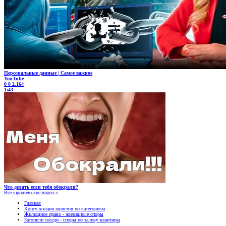
Персональные данные | Самое важное
YouTube
0
0
2.164
1:43
Что делать если тебя обокрали?
Все юридические видео »
Главная
Консультации юристов по категориям
Жилищное право - жилищные споры
Затопили соседи - споры по заливу квартиры