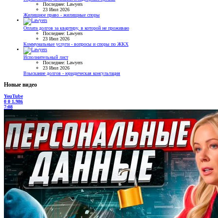
Последнее: Lawyers
23 Июл 2026
Жилищное право - жилищные споры
Оплата долгов за квартиру, в которой не проживаю
Последнее: Lawyers
23 Июл 2026
Коммунальные услуги - вопросы и споры по ЖКХ
Исполнительный лист
Последнее: Lawyers
23 Июл 2026
Взыскание долгов - юридическая консультация
Новые видео
YouTube
0
0
1.986
7:08