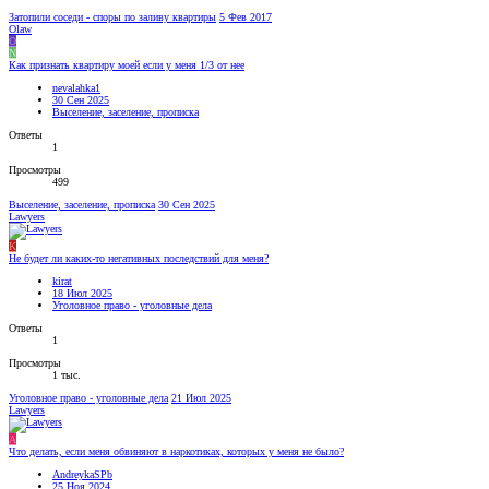
Затопили соседи - споры по заливу квартиры
5 Фев 2017
Olaw
O
N
Как признать квартиру моей если у меня 1/3 от нее
nevalahka1
30 Сен 2025
Выселение, заселение, прописка
Ответы
1
Просмотры
499
Выселение, заселение, прописка
30 Сен 2025
Lawyers
K
Не будет ли каких-то негативных последствий для меня?
kirat
18 Июл 2025
Уголовное право - уголовные дела
Ответы
1
Просмотры
1 тыс.
Уголовное право - уголовные дела
21 Июл 2025
Lawyers
A
Что делать, если меня обвиняют в наркотиках, которых у меня не было?
AndreykaSPb
25 Ноя 2024