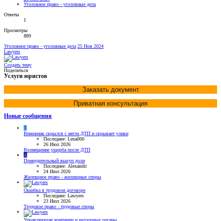
Уголовное право - уголовные дела
Ответы
1
Просмотры
889
Уголовное право - уголовные дела
25 Ноя 2024
Lawyers
Создать тему
Поделиться
Услуги юристов
Заказать документ
Приватная консультация
Новые сообщения
L
Виновник скрылся с места ДТП и скрывает улики
Последнее: Lena000
26 Июл 2026
Возмещение ущерба после ДТП
A
Принудительный выкуп доли
Последнее: Alexandit
24 Июл 2026
Жилищное право - жилищные споры
Ошибка в трудовом договоре
Последнее: Lawyers
23 Июл 2026
Трудовое право - трудовые споры
Управляющие компании и надзорные органы