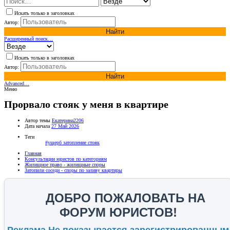
Искать только в заголовках
Автор:
Найти
Расширенный поиск…
Искать только в заголовках
Автор:
Найти
Advanced…
Меню
Прорвало стояк у меня в квартире
Автор темы
Екатерина2206
Дата начала
27 Май 2026
Теги
#ущерб
затопление
стояк
Главная
Консультации юристов по категориям
Жилищное право - жилищные споры
Затопили соседи - споры по заливу квартиры
ДОБРО ПОЖАЛОВАТЬ НА
ФОРУМ ЮРИСТОВ!