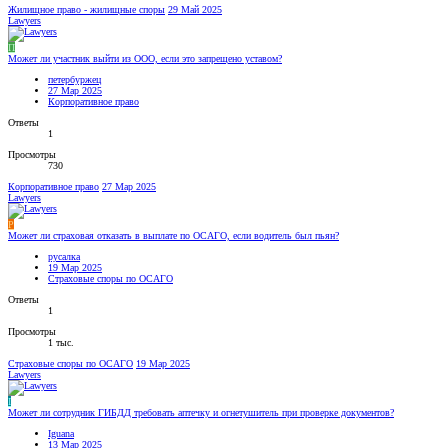
Жилищное право - жилищные споры
29 Май 2025
Lawyers
П
Может ли участник выйти из ООО, если это запрещено уставом?
петербуржец
27 Мар 2025
Корпоративное право
Ответы
1
Просмотры
730
Корпоративное право
27 Мар 2025
Lawyers
Р
Может ли страховая отказать в выплате по ОСАГО, если водитель был пьян?
русалка
19 Мар 2025
Страховые споры по ОСАГО
Ответы
1
Просмотры
1 тыс.
Страховые споры по ОСАГО
19 Мар 2025
Lawyers
I
Может ли сотрудник ГИБДД требовать аптечку и огнетушитель при проверке документов?
Iguana
13 Мар 2025