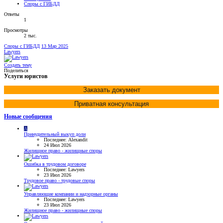
Споры с ГИБДД
Ответы
1
Просмотры
2 тыс.
Споры с ГИБДД
13 Мар 2025
Lawyers
Создать тему
Поделиться
Услуги юристов
Заказать документ
Приватная консультация
Новые сообщения
A
Принудительный выкуп доли
Последнее: Alexandit
24 Июл 2026
Жилищное право - жилищные споры
Ошибка в трудовом договоре
Последнее: Lawyers
23 Июл 2026
Трудовое право - трудовые споры
Управляющие компании и надзорные органы
Последнее: Lawyers
23 Июл 2026
Жилищное право - жилищные споры