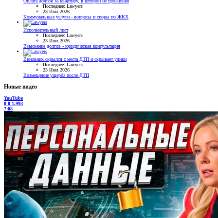
Оплата долгов за квартиру, в которой не проживаю
Последнее: Lawyers
23 Июл 2026
Коммунальные услуги - вопросы и споры по ЖКХ
Исполнительный лист
Последнее: Lawyers
23 Июл 2026
Взыскание долгов - юридическая консультация
Виновник скрылся с места ДТП и скрывает улики
Последнее: Lawyers
23 Июл 2026
Возмещение ущерба после ДТП
Новые видео
YouTube
0
0
1.993
7:08