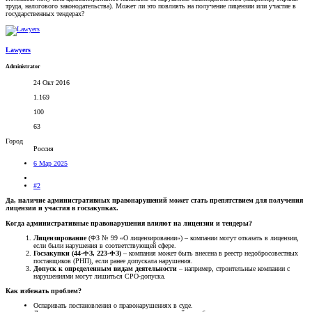
труда, налогового законодательства). Может ли это повлиять на получение лицензии или участие в
государственных тендерах?
Lawyers
Administrator
24 Окт 2016
1.169
100
63
Город
Россия
6 Мар 2025
#2
Да, наличие административных правонарушений может стать препятствием для получения
лицензии и участия в госзакупках.
Когда административные правонарушения влияют на лицензии и тендеры?
Лицензирование
(ФЗ № 99 «О лицензировании») – компании могут отказать в лицензии,
если были нарушения в соответствующей сфере.
Госзакупки (44-ФЗ, 223-ФЗ)
– компания может быть внесена в реестр недобросовестных
поставщиков (РНП), если ранее допускала нарушения.
Допуск к определенным видам деятельности
– например, строительные компании с
нарушениями могут лишиться СРО-допуска.
Как избежать проблем?
Оспаривать постановления о правонарушениях в суде.