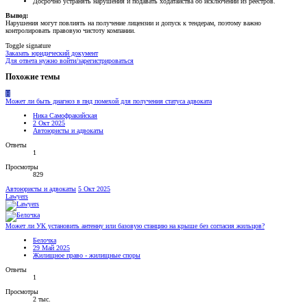
Досрочно устранять нарушения и подавать ходатайства об исключении из реестров.
Вывод:
Нарушения могут повлиять на получение лицензии и допуск к тендерам, поэтому важно
контролировать правовую чистоту компании.
Toggle signature
Заказать юридический документ
Для ответа нужно войти/зарегистрироваться
Похожие темы
Н
Может ли быть диагноз в пнд помехой для получения статуса адвоката
Ника Самофракийская
2 Окт 2025
Автоюристы и адвокаты
Ответы
1
Просмотры
829
Автоюристы и адвокаты
5 Окт 2025
Lawyers
Может ли УК установить антенну или базовую станцию на крыше без согласия жильцов?
Белочка
29 Май 2025
Жилищное право - жилищные споры
Ответы
1
Просмотры
2 тыс.