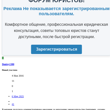
ФОРУМ ЮРИСТОВ!
Реклама Не показывается зарегистрированным
пользователям.
Комфортное общение, профессиональная юридическая
консультация, советы топовых юристов станут
доступными, после быстрой регистрации.
Зарегистрироваться
D
Dmitry1380
Новый участник
4 Ноя 2016
11
0
1
6 Мар 2025
#1
Компания получила административное наказание за нарушение законодательства (например, охраны