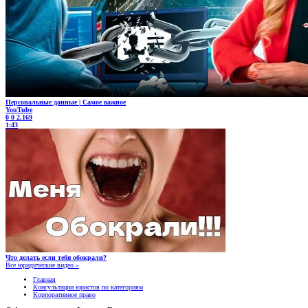
Персональные данные | Самое важное
YouTube
0
0
2.169
1:43
Что делать если тебя обокрали?
Все юридические видео »
Главная
Консультации юристов по категориям
Корпоративное право