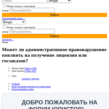
Искать только в заголовках
Автор:
Найти
Расширенный поиск…
Искать только в заголовках
Автор:
Найти
Advanced…
Меню
Может ли административное правонарушение
повлиять на получение лицензии или
госзаказов?
Автор темы
Dmitry1380
Дата начала
6 Мар 2025
Теги
участие в тендере
Главная
Консультации юристов по категориям
Корпоративное право
ДОБРО ПОЖАЛОВАТЬ НА