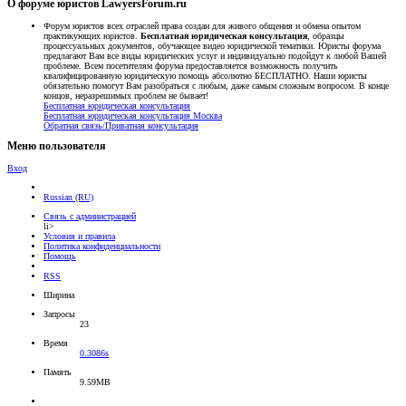
О форуме юристов LawyersForum.ru
Форум юристов всех отраслей права создан для живого общения и обмена опытом
практикующих юристов.
Бесплатная юридическая консультация
, образцы
процессуальных документов, обучающее видео юридической тематики. Юристы форума
предлагают Вам все виды юридических услуг и индивидуально подойдут к любой Вашей
проблеме. Всем посетителям форума предоставляется возможность получить
квалифицированную юридическую помощь абсолютно БЕСПЛАТНО. Наши юристы
обязательно помогут Вам разобраться с любым, даже самым сложным вопросом. В конце
концов, неразрешимых проблем не бывает!
Бесплатная юридическая консультация
Бесплатная юридическая консультация Москва
Обратная связь/Приватная консультация
Меню пользователя
Вход
Russian (RU)
Связь с администрацией
li>
Условия и правила
Политика конфиденциальности
Помощь
RSS
Ширина
Запросы
23
Время
0.3086s
Память
9.59MB