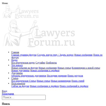
Меню
Главная
Главная страница форума
Создать новую тему / Задать вопрос
Новые сообщения
Поиск по
форуму
Видео
Все юридические видео
Случайно
Плейлисты
Что нового
Новые события на форуме
Новые сообщения
Новые статьи
Комментарии к новой статье
Новые документы
Новые сообщения в профиле
Документы
Образцы юридических документов
Последние рецензии
Поиск ресурсов
Статьи
Все юридические Статьи
Новые статьи
Новые комментарии
Поиск статей
Пользователи
Сейчас на форуме
Новые сообщения в профиле
Поиск сообщений в профиле
Вход
Регистрация
Поиск