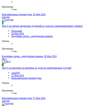
1
Просмотры
3 тыс.
Исполнительное производство
20 Мар 2025
Lawyers
П
Могут ли забрать имущество родителей за долги их совершеннолетнего ребенка?
Прохожий
28 Ноя 2024
Кредитные споры - юридическая помощь
Ответы
1
Просмотры
2 тыс.
Кредитные споры - юридическая помощь
28 Ноя 2024
Mr.V
V
Могут ли выселить из квартиры за долги по коммунальным услугам?
viola349
27 Ноя 2024
Исполнительное производство
Ответы
1
Просмотры
1 тыс.
Исполнительное производство
27 Ноя 2024
Lawyers