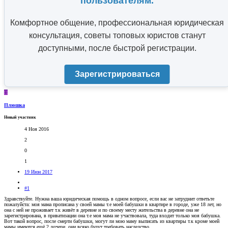
пользователям.
Комфортное общение, профессиональная юридическая
консультация, советы топовых юристов станут
доступными, после быстрой регистрации.
Зарегистрироваться
П
Плюшка
Новый участник
4 Ноя 2016
2
0
1
19 Июн 2017
#1
Здравствуйте. Нужна ваша юридическая помощь в одном вопросе, если вас не затруднит ответьте
пожалуйста: моя мама прописана у своей мамы т.е моей бабушки в квартире в городе, уже 18 лет, но
она с ней не проживает т.к живёт в деревне и по своему месту жительства в деревне она не
зарегистрирована, в приватизации она т.е моя мама не участвовала, туда входит только моя бабушка.
Вот такой вопрос, после смерти бабушки, могут ли мою маму выписать из квартиры т.к кроме моей
мамы имеются ещё 2 дочери, они всяко будут требовать наследство.