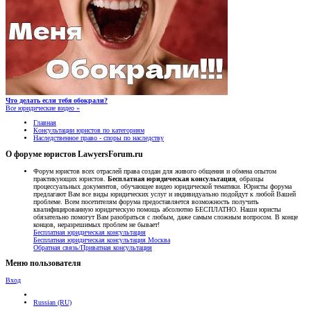
Что делать если тебя обокрали?
Все юридические видео »
Главная
Консультации юристов по категориям
Наследственное право - споры по наследству
О форуме юристов LawyersForum.ru
Форум юристов всех отраслей права создан для живого общения и обмена опытом
практикующих юристов.
Бесплатная юридическая консультация
, образцы
процессуальных документов, обучающее видео юридической тематики. Юристы форума
предлагают Вам все виды юридических услуг и индивидуально подойдут к любой Вашей
проблеме. Всем посетителям форума предоставляется возможность получить
квалифицированную юридическую помощь абсолютно БЕСПЛАТНО. Наши юристы
обязательно помогут Вам разобраться с любым, даже самым сложным вопросом. В конце
концов, неразрешимых проблем не бывает!
Бесплатная юридическая консультация
Бесплатная юридическая консультация Москва
Обратная связь/Приватная консультация
Меню пользователя
Вход
Russian (RU)