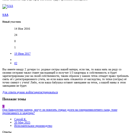
SAA
Новый участник
14 Ноя 2016
24
0
1
19 Июн 2017
#2
Вы имеете ввиду 2 дочери т.е. родные сестры вашей матери, если так, то ваша мать на ряду со
своими сестрами также станет наследницей и получит 1/3 квартиры в собственность и будет
зарегистрирована уже на своей собственности, таким образом у ваших теток отпадет право требовать
снять её с регистрационного учета, но если ваша мать откажется от наследства, то тетки (сестры) её
точно снимут с учета! Либо, если ваша бабушка оставит завещание на теток, а вашей мамы в этом
завещании не будет.
Для ответа нужно войти/зарегистрироваться
Похожие темы
С
При банкротстве матери, могут ли повесить старые долги на совершеннолетнего сына, тоже
прописанного в квартире?
Сергей К.
20 Мар 2025
Исполнительное производство
Ответы