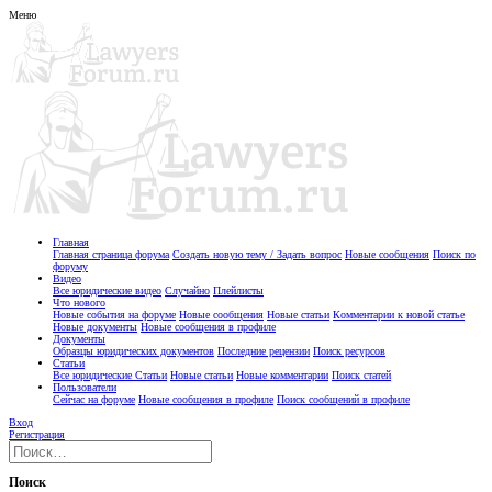
Меню
Главная
Главная страница форума
Создать новую тему / Задать вопрос
Новые сообщения
Поиск по
форуму
Видео
Все юридические видео
Случайно
Плейлисты
Что нового
Новые события на форуме
Новые сообщения
Новые статьи
Комментарии к новой статье
Новые документы
Новые сообщения в профиле
Документы
Образцы юридических документов
Последние рецензии
Поиск ресурсов
Статьи
Все юридические Статьи
Новые статьи
Новые комментарии
Поиск статей
Пользователи
Сейчас на форуме
Новые сообщения в профиле
Поиск сообщений в профиле
Вход
Регистрация
Поиск