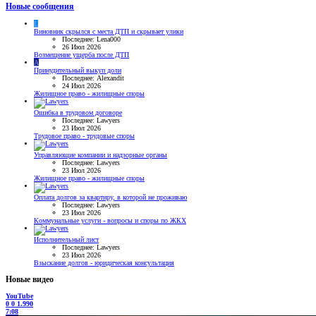
Новые сообщения
L
Виновник скрылся с места ДТП и скрывает улики
Последнее: Lena000
26 Июл 2026
Возмещение ущерба после ДТП
A
Принудительный выкуп доли
Последнее: Alexandit
24 Июл 2026
Жилищное право - жилищные споры
Ошибка в трудовом договоре
Последнее: Lawyers
23 Июл 2026
Трудовое право - трудовые споры
Управляющие компании и надзорные органы
Последнее: Lawyers
23 Июл 2026
Жилищное право - жилищные споры
Оплата долгов за квартиру, в которой не проживаю
Последнее: Lawyers
23 Июл 2026
Коммунальные услуги - вопросы и споры по ЖКХ
Исполнительный лист
Последнее: Lawyers
23 Июл 2026
Взыскание долгов - юридическая консультация
Новые видео
YouTube
0
0
1.990
7:08