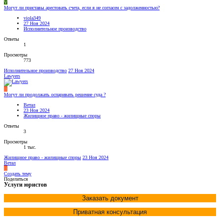
V
Могут ли приставы арестовать счета, если я не согласен с задолженностью?
viola349
27 Ноя 2024
Исполнительное производство
Ответы
1
Просмотры
773
Исполнительное производство
27 Ноя 2024
Lawyers
В
Могут ли продолжать оспаривать решение суда ?
Ветал
23 Ноя 2024
Жилищное право - жилищные споры
Ответы
3
Просмотры
1 тыс.
Жилищное право - жилищные споры
23 Ноя 2024
Ветал
В
Создать тему
Поделиться
Услуги юристов
Заказать документ
Приватная консультация