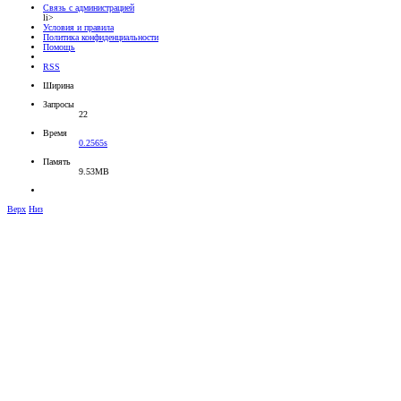
Связь с администрацией
li>
Условия и правила
Политика конфиденциальности
Помощь
RSS
Ширина
Запросы
22
Время
0.2565s
Память
9.53MB
Верх
Низ