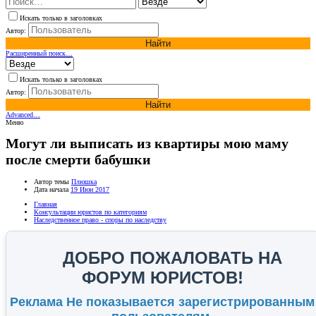
Искать только в заголовках
Автор:
Найти
Расширенный поиск…
Искать только в заголовках
Автор:
Найти
Advanced…
Меню
Могут ли выписать из квартиры мою маму
после смерти бабушки
Автор темы
Плюшка
Дата начала
19 Июн 2017
Главная
Консультации юристов по категориям
Наследственное право - споры по наследству
ДОБРО ПОЖАЛОВАТЬ НА
ФОРУМ ЮРИСТОВ!
Реклама Не показывается зарегистрированным