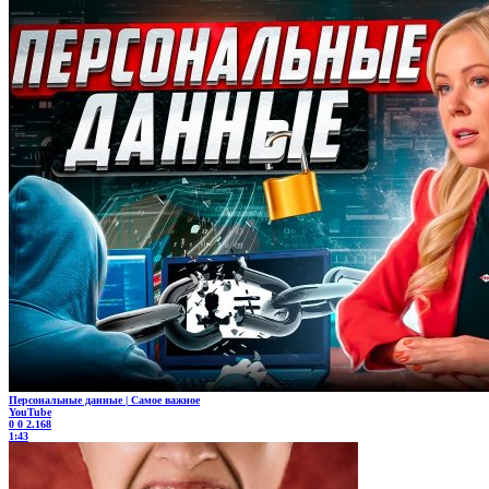
Персональные данные | Самое важное
YouTube
0
0
2.168
1:43