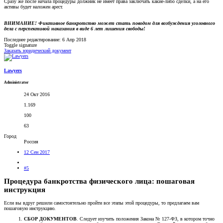
Сразу же после начала процедуры должник не имеет права заключать какие-либо сделки, а на его
активы будет наложен арест.
ВНИМАНИЕ! Фиктивное банкротство может стать поводом для возбуждения уголовного
дела с перспективой наказания в виде 6 лет лишения свободы!
Последнее редактирование:
6 Апр 2018
Toggle signature
Заказать юридический документ
Lawyers
Administrator
24 Окт 2016
1.169
100
63
Город
Россия
12 Сен 2017
#5
Процедура банкротства физического лица: пошаговая
инструкция
Если вы вдруг решили самостоятельно пройти все этапы этой процедуры, то предлагаем вам
пошаговую инструкцию.
СБОР ДОКУМЕНТОВ
. Следует изучить положения Закона № 127-ФЗ, в котором точно