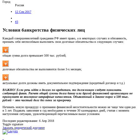
Город
Россия
12 Сен 2017
#3
Условия банкротства физических лиц
Каждый совершеннолетний гражданин РФ имеет право, а в некоторых случаях и обязанность,
признать себя неспособным выполнять свои долговые обязательства в следующих случаях:
общая сумма долга превышает 500 тыс. рублей;
долговые обязательства не выполняются более 3-х месяцев;
актуальные долги должны иметь документальное подтверждение (кредитный договор и т.д.)
ВАЖНО!
Если речь идёт о долгах по кредитам, то должникам следует понимать
следующий факт. Расчет общей суммы долга банку или другой финансовой организации не
принимает во внимание штрафные начисления. Объявленный в Законе порог в 500 тыс.
рублей – это чистый долг без пени за просрочку.
Начинать новую процедуру о признании финансовой несостоятельности можно не чаще чем один раз
в 5 лет. Подавать заявление в суд необходимо в течение 30 календарных дней, считая с момента
наступления ситуации, удовлетворяющей перечисленным выше условиям.
Последнее редактирование:
6 Апр 2018
Toggle signature
Заказать юридический документ