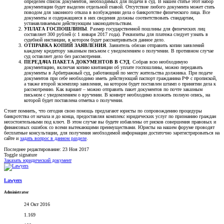
определён список документов, необходимых для подачи в суд. В нашей статье этот набор
документации будет выделен отдельной главой. Отсутствие любого документа может стать
поводом для законного отказа в возбуждении дела о банкротстве физического лица. Все
документы и содержащиеся в них сведения должны соответствовать стандартам,
устанавливаемым действующим законодательствам.
УПЛАТА ГОСПОШЛИНЫ
. Размер государственной пошлины для физических лиц
составляет 300 рублей (с 1 января 2017 года). Реквизиты для платежа следует узнать в
судебной инстанции, в котором будет рассматриваться данное дело.
ОТПРАВКА КОПИЙ ЗАЯВЛЕНИЯ
. Заявитель обязан отправить копии заявлений
каждому кредитору заказным письмом с уведомлением о получении. В противном случае
суд оставляет дело без рассмотрения.
ПЕРЕДАЧА ПАКЕТА ДОКУМЕНТОВ В СУД
. Собрав всю необходимую
документацию, включая копию квитанции об уплате госпошлины, можно передавать
документы в Арбитражный суд, работающий по месту жительства должника. При подаче
документов при себе необходимо иметь действующий паспорт гражданина РФ с пропиской,
а также второй экземпляр заявления, на котором будет поставлен штамп о принятии дела к
рассмотрению. Как вариант – можно отправить пакет документов по почте заказным
письмом с уведомлением о вручении. В конверт необходимо вложить полную опись, на
которой будет поставлена отметка о получении.
Стоит помнить, что сегодня свою помощь предлагают юристы по сопровождению процедуры
банкротства от начала и до конца, предоставляя комплекс юридических услуг по признанию граждан
несостоятельными под ключ. В этом случае вы будете избавлены от рисков совершения правовых и
финансовых ошибок со всеми вытекающими преимуществами. Юристы на нашем форуме проводят
бесплатные консультации, для получения необходимой информации достаточно зарегистрироваться на
сайте и
задать вопрос в данном разделе
.
Последнее редактирование:
23 Ноя 2017
Toggle signature
Заказать юридический документ
Lawyers
Administrator
24 Окт 2016
1.169