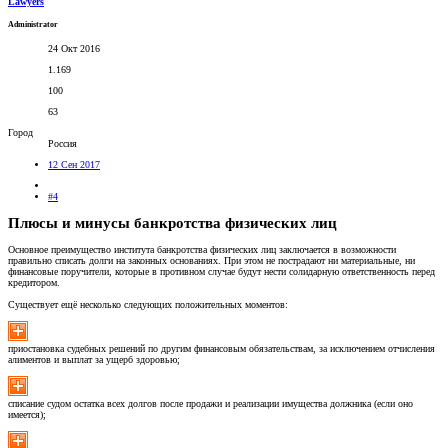
Lawyers
Administrator
24 Окт 2016
1.169
100
63
Город
Россия
12 Сен 2017
#4
Плюсы и минусы банкротства физических лиц
Основное преимущество института банкротства физических лиц заключается в возможности
правильно списать долги на законных основаниях. При этом не пострадают ни материальные, ни
финансовые поручители, которые в противном случае будут нести солидарную ответственность перед
кредитором.
Существует ещё несколько следующих положительных моментов:
приостановка судебных решений по другим финансовым обязательствам, за исключением отчисления
алиментов и выплат за ущерб здоровью;
списание судом остатка всех долгов после продажи и реализации имущества должника (если оно
имеется);