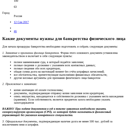
100
63
Город
Россия
12 Сен 2017
#6
Какие документы нужны для банкротства физического лица
Для начала процедуры банкротства необходимо подготовить и собрать следующие документы:
1. Заявление о признании физлица банкротом.
Форма этого основного документа установлена
законодательством и включает в себя следующие пункты:
полное наименование суда, в который подаётся заявление;
полные сведения о должнике с указанием всех контактных данных;
полные сведения обо всех кредиторах;
общая сумма долга на настоящий момент без учёта штрафных начислений;
все обстоятельства, препятствующие выполнению финансовых обязательств;
другие весомые аргументы для признания физического лица банкротом
2. Приложение к заявлению:
копия квитанции об оплате госпошлины;
документы, подтверждающие отправку копии заявления всем кредиторам;
опись имущества, находящегося в собственности должника с указанием места нахождения
(хранения). Если собственность является предметом залога необходимо указать
залогодержателя
ВАЖНО! При подаче документов в суд в тексте заявления необходимо указать
саморегулируемую организацию (СРО), из которой будет назначаться финансовый
управляющий без указания конкретного специалиста.
3. Официальные документы
, подтверждающие наличие долга не менее 500 тыс. рублей за
исключением пени и штрафов.