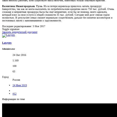
закон неплохо работает, хотя существует масса мелочей, известных только опытным юристам.
Валентина Нижегородская. Тула.
Из-за потери кормильца пришлось начать процедуру
банкротства, так как не могла выплатить по потребительским кредитам около 750 тыс. рублей. Очень
сложная и неприятная процедура была бы ещё неприятнее, если бы не помощь моего адвоката,
который взял за свои услуги в общей сложности 35 тыс. рублей. Сегодня мой долг списан судом
полностью. В результате семья сможет нормально существовать дальше без визитов коллекторов и
постоянных писем с напоминаниями о задолженности.
Последнее редактирование:
3 Ноя 2017
Toggle signature
Заказать юридический документ
Lawyers
Administrator
24 Окт 2016
1.169
100
63
Город
Россия
24 Июн 2019
#12
Информация по теме