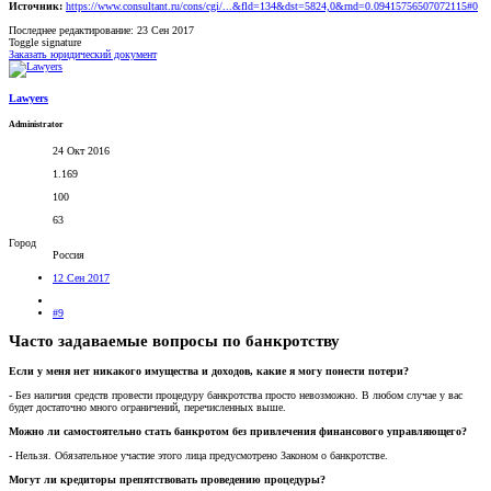
Источник:
https://www.consultant.ru/cons/cgi/...&fld=134&dst=5824,0&rnd=0.09415756507072115#0
Последнее редактирование:
23 Сен 2017
Toggle signature
Заказать юридический документ
Lawyers
Administrator
24 Окт 2016
1.169
100
63
Город
Россия
12 Сен 2017
#9
Часто задаваемые вопросы по банкротству
Если у меня нет никакого имущества и доходов, какие я могу понести потери?
- Без наличия средств провести процедуру банкротства просто невозможно. В любом случае у вас
будет достаточно много ограничений, перечисленных выше.
Можно ли самостоятельно стать банкротом без привлечения финансового управляющего?
- Нельзя. Обязательное участие этого лица предусмотрено Законом о банкротстве.
Могут ли кредиторы препятствовать проведению процедуры?