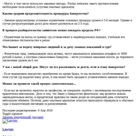
- Могут, в том числе используя законные методы. Чтобы избежать такого противостояния
необходимо пользоваться услугами опытных адвокатов.
Какова средняя продолжительность процедуры банкротства?
- Законом предусмотрены условные ограничения основных процедур сроком в 5-6 месяцев. Однако в
случае реструктуризации долга дело может растянуться на 2-3 года.
В процессе разбирательства заявителю можно покидать пределы РФ?
- Ограничение на выезд за границу суд устанавливает в индивидуальном порядке, учитывая все
объективные обстоятельства и риски.
Что бывает за подачу неверных сведений и за дачу ложных показаний в суде?
- Физические лица, уменьшающие свои активы, могут наказываться денежным штрафом от 3000
рублей и выше, а злостные умышленные банкроты – нести уголовное наказание вплоть до тюремного
заключения сроком на 6 лет.
У нас с женой общий дом. Могут ли его реализовать за долги, если я стану банкротом?
- Если недвижимое имущество приобретено во время брака, то вы являетесь сособственником. В
этом случае суд выделит вашу долю, и она может быть продана в установленном законом порядке.
Можно ли провести такой процесс самостоятельно...
- Если вы не являетесь юристом по профессии, не совершить ошибок с негативными последствиями
практически невозможно. Дело в том, что Закон о банкротстве физических лиц является новым
законодательным актом, и юридическая практика по таким делам на сегодняшний день отличается
небольшим объёмом. Поэтому даже опытным адвокатам зачастую приходится обращаться в обычные
суды и вышестоящие инстанции за разъяснениями.
Последнее редактирование:
6 Апр 2018
Toggle signature
Заказать юридический документ
Lawyers