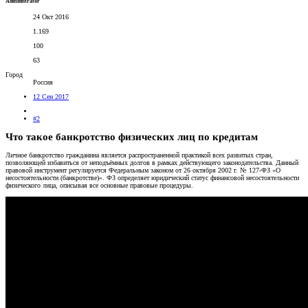
Administrator
24 Окт 2016
1.169
100
63
Город
Россия
12 Сен 2017
#2
Что такое банкротство физических лиц по кредитам
Личное банкротство гражданина является распространенной практикой всех развитых стран,
позволяющей избавиться от неподъёмных долгов в рамках действующего законодательства. Данный
правовой инструмент регулируется Федеральным законом от 26 октября 2002 г. № 127-ФЗ «О
несостоятельности (банкротстве)». ФЗ определяет юридический статус финансовой несостоятельности
физического лица, описывая все основные правовые процедуры.