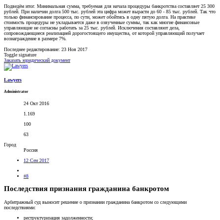
Подведём итог. Минимальная сумма, требуемая для начала процедуры банкротства составляет 25 300
рублей. При наличии долга 500 тыс. рублей эта цифра может вырасти до 60 - 85 тыс. рублей. Так что
только финансирование процесса, по сути, может обойтись в одну пятую долга. На практике
стоимость процедуры не укладывается даже в озвученные суммы, так как многие финансовые
управляющие не согласны работать за 25 тыс. рублей. Исключения составляют дела,
сопровождающиеся реализацией дорогостоящего имущества, от которой управляющий получает
вознаграждение в размере 7%.
Последнее редактирование:
23 Ноя 2017
Toggle signature
Заказать юридический документ
Lawyers
Administrator
24 Окт 2016
1.169
100
63
Город
Россия
12 Сен 2017
#8
Последствия признания гражданина банкротом
Арбитражный суд выносит решение о признании гражданина банкротом со следующими
последствиями:
реструктуризация задолженности;