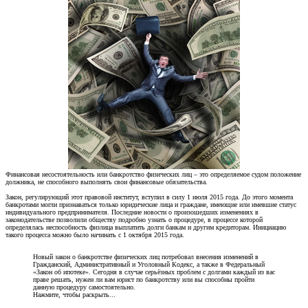
Финансовая несостоятельность или банкротство физических лиц – это определяемое судом положение
должника, не способного выполнять свои финансовые обязательства.
Закон, регулирующий этот правовой институт, вступил в силу 1 июля 2015 года. До этого момента
банкротами могли признаваться только юридические лица и граждане, имеющие или имевшие статус
индивидуального предпринимателя. Последние новости о произошедших изменениях в
законодательстве позволили обществу подробно узнать о процедуре, в процессе которой
определялась неспособность физлица выплатить долги банкам и другим кредиторам. Инициацию
такого процесса можно было начинать с 1 октября 2015 года.
Новый закон о банкротстве физических лиц потребовал внесения изменений в
Гражданский, Административный и Уголовный Кодекс, а также в Федеральный
«Закон об ипотеке». Сегодня в случае серьёзных проблем с долгами каждый из вас
праве решать, нужен ли вам юрист по банкротству или вы способны пройти
данную процедуру самостоятельно.
Нажмите, чтобы раскрыть...