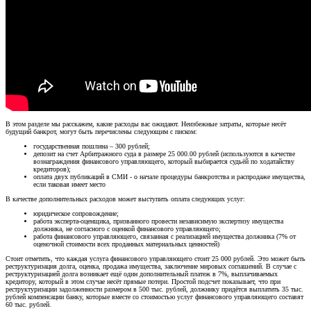
В этом разделе мы расскажем, какие расходы вас ожидают. Неизбежные затраты, которые несёт
будущий банкрот, могут быть перечислены следующим с писком:
государственная пошлина – 300 рублей;
депозит на счет Арбитражного суда в размере 25 000.00 рублей (используются в качестве
вознаграждения финансового управляющего, который выбирается судьёй по ходатайству
кредиторов);
оплата двух публикаций в СМИ - о начале процедуры банкротства и распродаже имущества,
если таковая имеет место
В качестве дополнительных расходов может выступить оплата следующих услуг:
юридическое сопровождение;
работа эксперта-оценщика, призванного провести независимую экспертизу имущества
должника, не согласного с оценкой финансового управляющего;
работа финансового управляющего, связанная с реализацией имущества должника (7% от
оценочной стоимости всех проданных материальных ценностей)
Стоит отметить, что каждая услуга финансового управляющего стоит 25 000 рублей. Это может быть
реструктуризация долга, оценка, продажа имущества, заключение мировых соглашений. В случае с
реструктуризацией долга возникает ещё один дополнительный платеж в 7%, выплачиваемых
кредитору, который в этом случае несёт прямые потери. Простой подсчет показывает, что при
реструктуризации задолженности размером в 500 тыс. рублей, должнику придётся выплатить 35 тыс.
рублей компенсации банку, которые вместе со стоимостью услуг финансового управляющего составят
60 тыс. рублей.