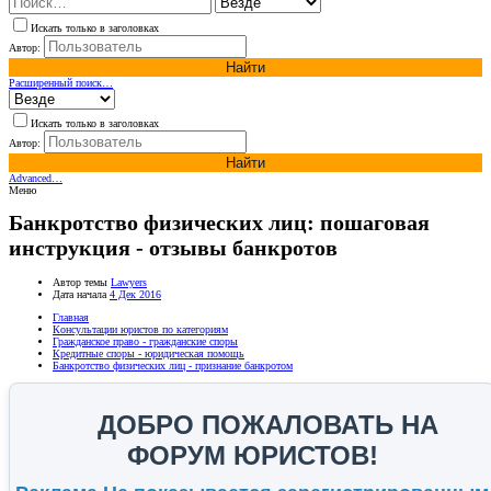
Искать только в заголовках
Автор:
Найти
Расширенный поиск…
Искать только в заголовках
Автор:
Найти
Advanced…
Меню
Банкротство физических лиц: пошаговая
инструкция - отзывы банкротов
Автор темы
Lawyers
Дата начала
4 Дек 2016
Главная
Консультации юристов по категориям
Гражданское право - гражданские споры
Кредитные споры - юридическая помощь
Банкротство физических лиц - признание банкротом
ДОБРО ПОЖАЛОВАТЬ НА
ФОРУМ ЮРИСТОВ!