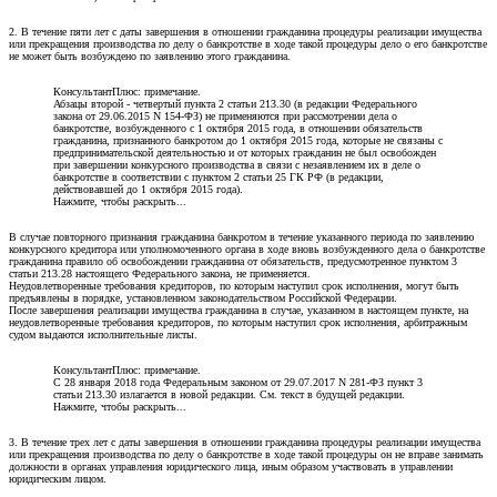
2. В течение пяти лет с даты завершения в отношении гражданина процедуры реализации имущества
или прекращения производства по делу о банкротстве в ходе такой процедуры дело о его банкротстве
не может быть возбуждено по заявлению этого гражданина.
КонсультантПлюс: примечание.
Абзацы второй - четвертый пункта 2 статьи 213.30 (в редакции Федерального
закона от 29.06.2015 N 154-ФЗ) не применяются при рассмотрении дела о
банкротстве, возбужденного с 1 октября 2015 года, в отношении обязательств
гражданина, признанного банкротом до 1 октября 2015 года, которые не связаны с
предпринимательской деятельностью и от которых гражданин не был освобожден
при завершении конкурсного производства в связи с незаявлением их в деле о
банкротстве в соответствии с пунктом 2 статьи 25 ГК РФ (в редакции,
действовавшей до 1 октября 2015 года).
Нажмите, чтобы раскрыть...
В случае повторного признания гражданина банкротом в течение указанного периода по заявлению
конкурсного кредитора или уполномоченного органа в ходе вновь возбужденного дела о банкротстве
гражданина правило об освобождении гражданина от обязательств, предусмотренное пунктом 3
статьи 213.28 настоящего Федерального закона, не применяется.
Неудовлетворенные требования кредиторов, по которым наступил срок исполнения, могут быть
предъявлены в порядке, установленном законодательством Российской Федерации.
После завершения реализации имущества гражданина в случае, указанном в настоящем пункте, на
неудовлетворенные требования кредиторов, по которым наступил срок исполнения, арбитражным
судом выдаются исполнительные листы.
КонсультантПлюс: примечание.
С 28 января 2018 года Федеральным законом от 29.07.2017 N 281-ФЗ пункт 3
статьи 213.30 излагается в новой редакции. См. текст в будущей редакции.
Нажмите, чтобы раскрыть...
3. В течение трех лет с даты завершения в отношении гражданина процедуры реализации имущества
или прекращения производства по делу о банкротстве в ходе такой процедуры он не вправе занимать
должности в органах управления юридического лица, иным образом участвовать в управлении
юридическим лицом.