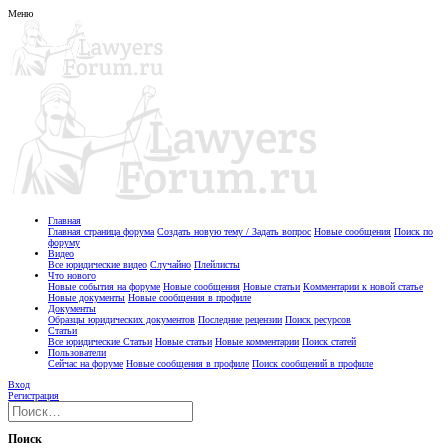
Меню
Главная
Главная страница форума
Создать новую тему / Задать вопрос
Новые сообщения
Поиск по
форуму
Видео
Все юридические видео
Случайно
Плейлисты
Что нового
Новые события на форуме
Новые сообщения
Новые статьи
Комментарии к новой статье
Новые документы
Новые сообщения в профиле
Документы
Образцы юридических документов
Последние рецензии
Поиск ресурсов
Статьи
Все юридические Статьи
Новые статьи
Новые комментарии
Поиск статей
Пользователи
Сейчас на форуме
Новые сообщения в профиле
Поиск сообщений в профиле
Вход
Регистрация
Поиск