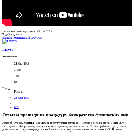
Последнее редактирование:
23 Сен 2017
Toggle signature
Заказать юридический документ
Lawyers
Administrator
24 Окт 2016
1.169
100
63
Город
Россия
23 Сен 2017
#11
Отзывы прошедших процедуру банкротства физических лиц
Андрей Турин. Москва
. Прошёл процедуру банкротства за 4 месяца с долгом около 1 млн. 200
тыс. рублей. Все расходы, включая услуги адвоката, составили около 95 тыс. рублей. В результате
добились реструктуризации долга на 3 года с вычетами из моей заработной платы 25%. В целом,