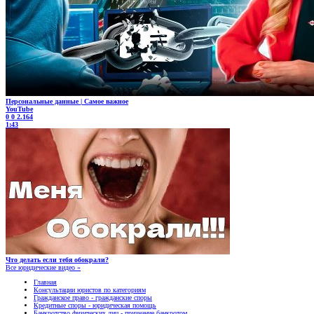
Персональные данные | Самое важное
YouTube
0
0
2.164
1:43
Что делать если тебя обокрали?
Все юридические видео »
Главная
Консультации юристов по категориям
Гражданское право - гражданские споры
Кредитные споры - юридическая помощь
Банкротство физических лиц - признание банкротом