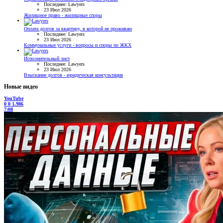
Последнее: Lawyers
23 Июл 2026
Жилищное право - жилищные споры
Оплата долгов за квартиру, в которой не проживаю
Последнее: Lawyers
23 Июл 2026
Коммунальные услуги - вопросы и споры по ЖКХ
Исполнительный лист
Последнее: Lawyers
23 Июл 2026
Взыскание долгов - юридическая консультация
Новые видео
YouTube
0
0
1.986
7:08