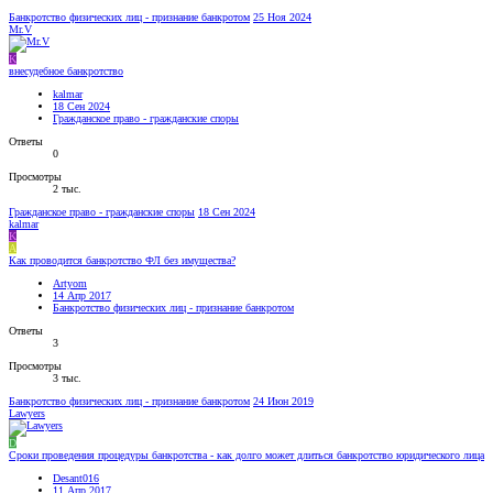
Банкротство физических лиц - признание банкротом
25 Ноя 2024
Mr.V
K
внесудебное банкротство
kalmar
18 Сен 2024
Гражданское право - гражданские споры
Ответы
0
Просмотры
2 тыс.
Гражданское право - гражданские споры
18 Сен 2024
kalmar
K
A
Как проводится банкротство ФЛ без имущества?
Artyom
14 Апр 2017
Банкротство физических лиц - признание банкротом
Ответы
3
Просмотры
3 тыс.
Банкротство физических лиц - признание банкротом
24 Июн 2019
Lawyers
D
Сроки проведения процедуры банкротства - как долго может длиться банкротство юридического лица
Desant016
11 Апр 2017