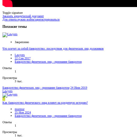
Toggle signature
Заказать юридический документ
Для ответа нужно войти/зарегистрироваться
Похожие темы
Закреплено
Что влечет за собой банкротство: последствия для физических лиц должников
Lawyers
22 Сен 2017
Банкротство физических лиц - признание банкротом
Ответы
1
Просмотры
3 тыс.
Банкротство физических лиц - признание банкротом
24 Июн 2019
Lawyers
M
Как банкротство физического лица влияет на кредитную историю?
murmur
25 Ноя 2024
Банкротство физических лиц - признание банкротом
Ответы
1
Просмотры
1 тыс.