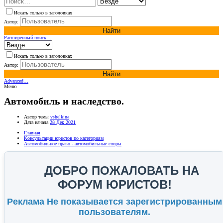
Искать только в заголовках
Автор:
Найти
Расширенный поиск…
Искать только в заголовках
Автор:
Найти
Advanced…
Меню
Автомобиль и наследство.
Автор темы
vshelkina
Дата начала
28 Дек 2021
Главная
Консультации юристов по категориям
Автомобильное право - автомобильные споры
ДОБРО ПОЖАЛОВАТЬ НА
ФОРУМ ЮРИСТОВ!
Реклама Не показывается зарегистрированным
пользователям.