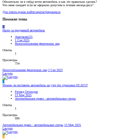
Обязательно ли в гибдд везти автомобиль и как это правильно сделать?
Что меня ожидает если не оформлю допустим в течение месяца-двух?
Для ответа нужно войти/зарегистрироваться
Похожие темы
А
Налог за проданный автомобиль
Анастасия225
1 Сен 2025
Налогообложение физических лиц
Ответы
1
Просмотры
754
Налогообложение физических лиц
2 Сен 2025
Lawyers
Р
Можно ли поставить автомобиль на учет без страховки ОСАГО?
Ричард Огородов
13 Мар 2025
Автомобильное право - автомобильные споры
Ответы
1
Просмотры
999
Автомобильное право - автомобильные споры
13 Мар 2025
Lawyers
A