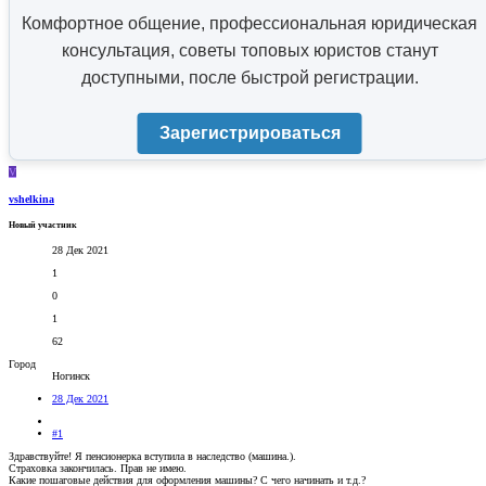
Комфортное общение, профессиональная юридическая
консультация, советы топовых юристов станут
доступными, после быстрой регистрации.
Зарегистрироваться
V
vshelkina
Новый участник
28 Дек 2021
1
0
1
62
Город
Ногинск
28 Дек 2021
#1
Здравствуйте! Я пенсионерка вступила в наследство (машина.).
Страховка закончилась. Прав не имею.
Какие пошаговые действия для оформления машины? С чего начинать и т.д.?