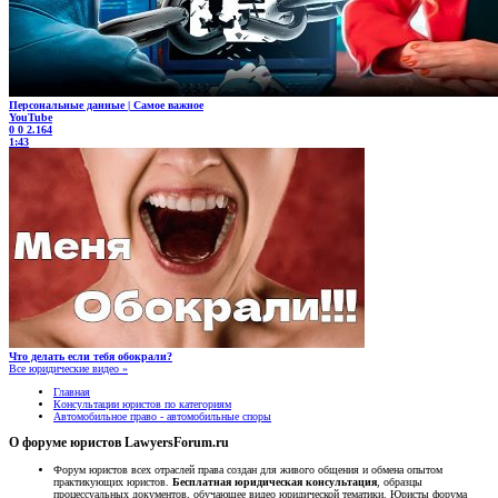
Персональные данные | Самое важное
YouTube
0
0
2.164
1:43
Что делать если тебя обокрали?
Все юридические видео »
Главная
Консультации юристов по категориям
Автомобильное право - автомобильные споры
О форуме юристов LawyersForum.ru
Форум юристов всех отраслей права создан для живого общения и обмена опытом
практикующих юристов.
Бесплатная юридическая консультация
, образцы
процессуальных документов, обучающее видео юридической тематики. Юристы форума