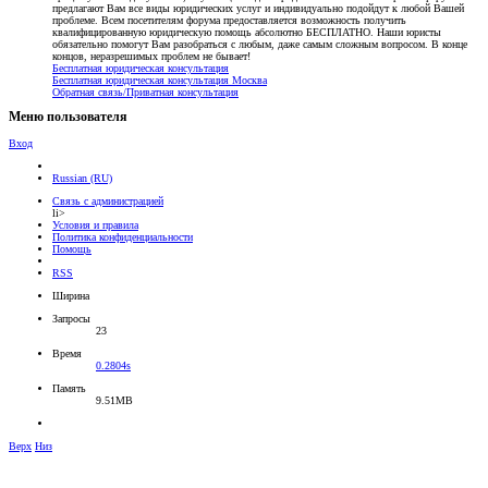
предлагают Вам все виды юридических услуг и индивидуально подойдут к любой Вашей
проблеме. Всем посетителям форума предоставляется возможность получить
квалифицированную юридическую помощь абсолютно БЕСПЛАТНО. Наши юристы
обязательно помогут Вам разобраться с любым, даже самым сложным вопросом. В конце
концов, неразрешимых проблем не бывает!
Бесплатная юридическая консультация
Бесплатная юридическая консультация Москва
Обратная связь/Приватная консультация
Меню пользователя
Вход
Russian (RU)
Связь с администрацией
li>
Условия и правила
Политика конфиденциальности
Помощь
RSS
Ширина
Запросы
23
Время
0.2804s
Память
9.51MB
Верх
Низ