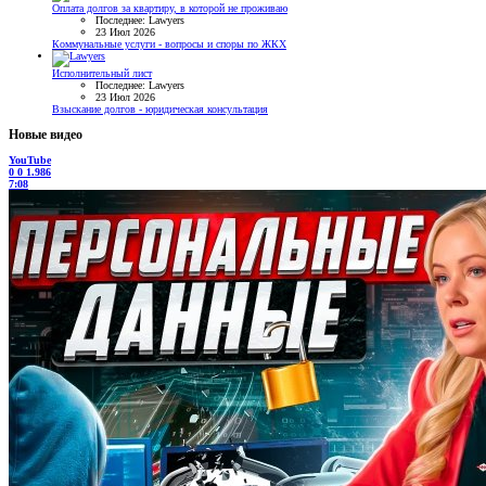
Оплата долгов за квартиру, в которой не проживаю
Последнее: Lawyers
23 Июл 2026
Коммунальные услуги - вопросы и споры по ЖКХ
Исполнительный лист
Последнее: Lawyers
23 Июл 2026
Взыскание долгов - юридическая консультация
Новые видео
YouTube
0
0
1.986
7:08