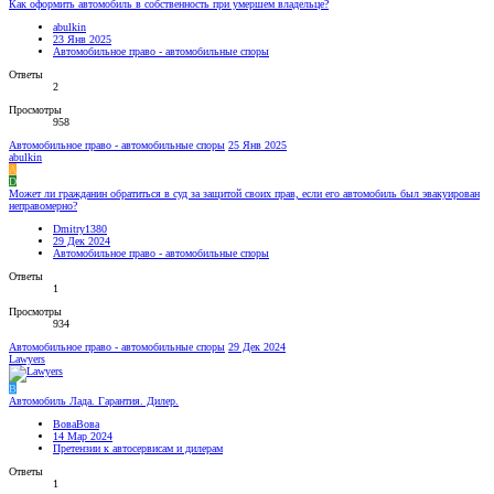
Как оформить автомобиль в собственность при умершем владельце?
abulkin
23 Янв 2025
Автомобильное право - автомобильные споры
Ответы
2
Просмотры
958
Автомобильное право - автомобильные споры
25 Янв 2025
abulkin
A
D
Может ли гражданин обратиться в суд за защитой своих прав, если его автомобиль был эвакуирован
неправомерно?
Dmitry1380
29 Дек 2024
Автомобильное право - автомобильные споры
Ответы
1
Просмотры
934
Автомобильное право - автомобильные споры
29 Дек 2024
Lawyers
В
Автомобиль Лада. Гарантия. Дилер.
ВоваВова
14 Мар 2024
Претензии к автосервисам и дилерам
Ответы
1