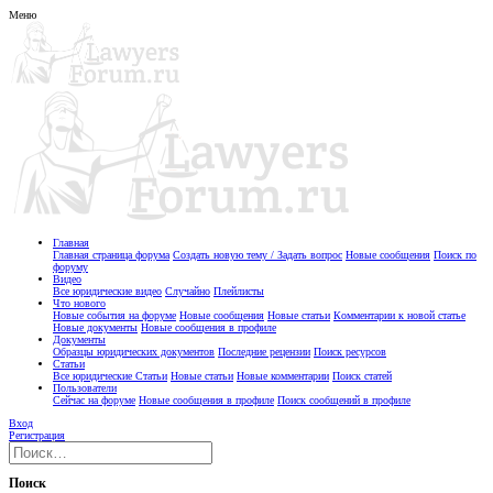
Меню
Главная
Главная страница форума
Создать новую тему / Задать вопрос
Новые сообщения
Поиск по
форуму
Видео
Все юридические видео
Случайно
Плейлисты
Что нового
Новые события на форуме
Новые сообщения
Новые статьи
Комментарии к новой статье
Новые документы
Новые сообщения в профиле
Документы
Образцы юридических документов
Последние рецензии
Поиск ресурсов
Статьи
Все юридические Статьи
Новые статьи
Новые комментарии
Поиск статей
Пользователи
Сейчас на форуме
Новые сообщения в профиле
Поиск сообщений в профиле
Вход
Регистрация
Поиск