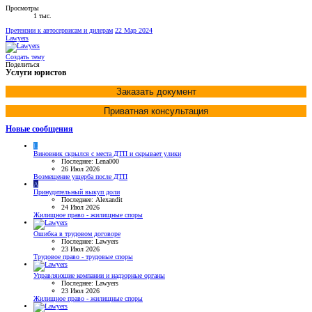
Просмотры
1 тыс.
Претензии к автосервисам и дилерам
22 Мар 2024
Lawyers
Создать тему
Поделиться
Услуги юристов
Заказать документ
Приватная консультация
Новые сообщения
L
Виновник скрылся с места ДТП и скрывает улики
Последнее: Lena000
26 Июл 2026
Возмещение ущерба после ДТП
A
Принудительный выкуп доли
Последнее: Alexandit
24 Июл 2026
Жилищное право - жилищные споры
Ошибка в трудовом договоре
Последнее: Lawyers
23 Июл 2026
Трудовое право - трудовые споры
Управляющие компании и надзорные органы
Последнее: Lawyers
23 Июл 2026
Жилищное право - жилищные споры