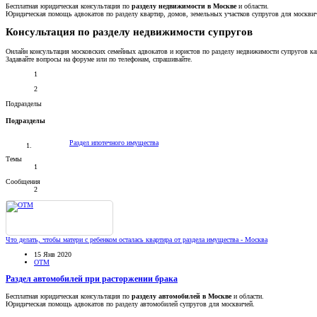
Бесплатная юридическая консультация по
разделу недвижимости в Москве
и области.
Юридическая помощь адвокатов по разделу квартир, домов, земельных участков супругов для москви
Консультация по разделу недвижимости супругов
Онлайн консультация московских семейных адвокатов и юристов по разделу недвижимости супругов как
Задавайте вопросы на форуме или по телефонам, спрашивайте.
1
2
Подразделы
Подразделы
Раздел ипотечного имущества
Темы
1
Сообщения
2
Что делать, чтобы матери с ребенком осталась квартира от раздела имущества - Москва
15 Янв 2020
OTM
Раздел автомобилей при расторжении брака
Бесплатная юридическая консультация по
разделу автомобилей в Москве
и области.
Юридическая помощь адвокатов по разделу автомобилей супругов для москвичей.