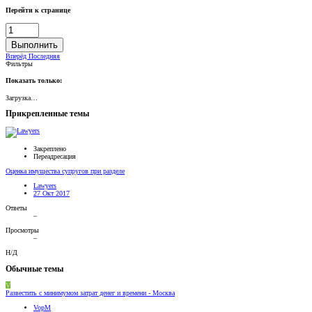
Перейти к странице
Выполнить
Вперёд
Последняя
Фильтры
Показать только:
Загрузка…
Прикрепленные темы
Закреплено
Переадресация
Оценка имущества супругов при разделе
Lawyers
27 Окт 2017
Ответы
–
Просмотры
–
Н/Д
Обычные темы
V
Развестить с минимумом затрат денег и времени - Москва
VopM