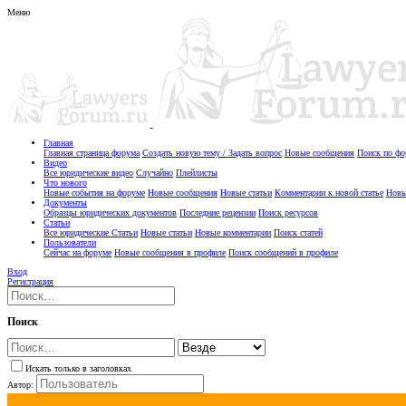
Меню
Главная
Главная страница форума
Создать новую тему / Задать вопрос
Новые сообщения
Поиск по ф
Видео
Все юридические видео
Случайно
Плейлисты
Что нового
Новые события на форуме
Новые сообщения
Новые статьи
Комментарии к новой статье
Новы
Документы
Образцы юридических документов
Последние рецензии
Поиск ресурсов
Статьи
Все юридические Статьи
Новые статьи
Новые комментарии
Поиск статей
Пользователи
Сейчас на форуме
Новые сообщения в профиле
Поиск сообщений в профиле
Вход
Регистрация
Поиск
Искать только в заголовках
Автор: