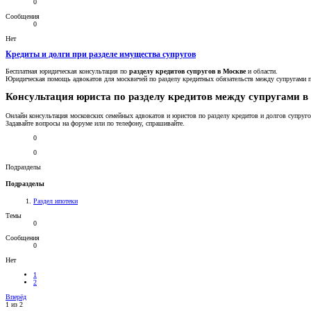
0
Сообщения
0
Нет
Кредиты и долги при разделе имущества супругов
Бесплатная юридическая консультация по
разделу кредитов супругов в Москве
и области.
Юридическая помощь адвокатов для москвичей по разделу кредитных обязательств между супругами п
Консультация юриста по разделу кредитов между супругами в
Онлайн консультация московских семейных адвокатов и юристов по разделу кредитов и долгов супруго
Задавайте вопросы на форуме или по телефону, спрашивайте.
0
0
Подразделы
Подразделы
Раздел ипотеки
Темы
0
Сообщения
0
Нет
1
2
Вперёд
1 из 2