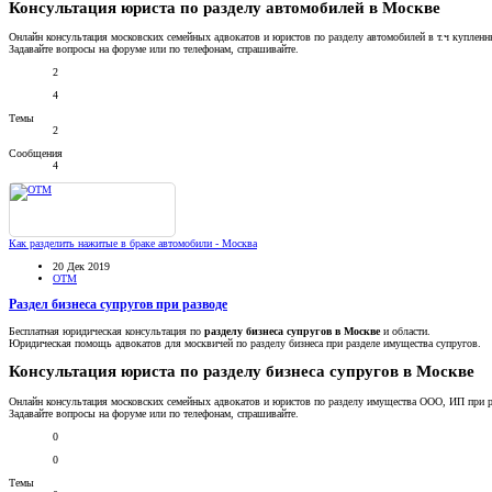
Консультация юриста по разделу автомобилей в Москве
Онлайн консультация московских семейных адвокатов и юристов по разделу автомобилей в т.ч купленн
Задавайте вопросы на форуме или по телефонам, спрашивайте.
2
4
Темы
2
Сообщения
4
Как разделить нажитые в браке автомобили - Москва
20 Дек 2019
OTM
Раздел бизнеса супругов при разводе
Бесплатная юридическая консультация по
разделу бизнеса супругов в Москве
и области.
Юридическая помощь адвокатов для москвичей по разделу бизнеса при разделе имущества супругов.
Консультация юриста по разделу бизнеса супругов в Москве
Онлайн консультация московских семейных адвокатов и юристов по разделу имущества ООО, ИП при р
Задавайте вопросы на форуме или по телефонам, спрашивайте.
0
0
Темы