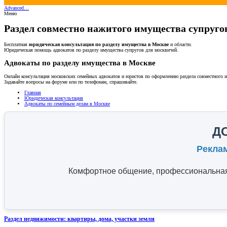
Advanced…
Меню
Раздел совместно нажитого имущества супруго
Бесплатная
юридическая консультация по разделу имущества в Москве
и области.
Юридическая помощь адвокатов по разделу имущества супругов для москвичей.
Адвокаты по разделу имущества в Москве
Онлайн консультация московских семейных адвокатов и юристов по оформлению раздела совместного им
Задавайте вопросы на форуме или по телефонам, спрашивайте.
Главная
Юридическая консультация
Адвокаты по семейным делам в Москве
Д
Рекла
Комфортное общение, профессиональная 
Раздел недвижимости: квартиры, дома, участки земли