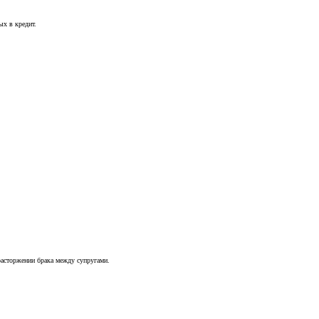
ых в кредит.
асторжении брака между супругами.