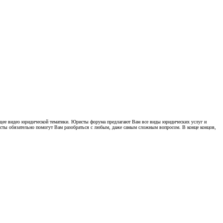
щее видео юридической тематики. Юристы форума предлагают Вам все виды юридических услуг и
ы обязательно помогут Вам разобраться с любым, даже самым сложным вопросом. В конце концов,