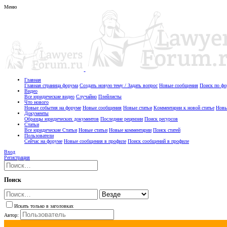
Меню
Главная
Главная страница форума
Создать новую тему / Задать вопрос
Новые сообщения
Поиск по ф
Видео
Все юридические видео
Случайно
Плейлисты
Что нового
Новые события на форуме
Новые сообщения
Новые статьи
Комментарии к новой статье
Новы
Документы
Образцы юридических документов
Последние рецензии
Поиск ресурсов
Статьи
Все юридические Статьи
Новые статьи
Новые комментарии
Поиск статей
Пользователи
Сейчас на форуме
Новые сообщения в профиле
Поиск сообщений в профиле
Вход
Регистрация
Поиск
Искать только в заголовках
Автор: