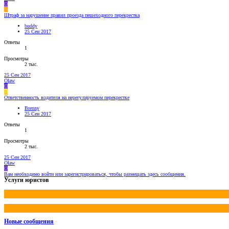
O
B
Штраф за нарушение правил проезда пешеходного перекрестка
buddy
25 Сен 2017
Ответы
1
Просмотры
2 тыс.
25 Сен 2017
Olaw
O
B
Ответственность водителя на нерегулируемом перекрестке
Brenny
25 Сен 2017
Ответы
1
Просмотры
2 тыс.
25 Сен 2017
Olaw
O
Вам необходимо войти или зарегистрироваться, чтобы размещать здесь сообщения.
Услуги юристов
Новые сообщения