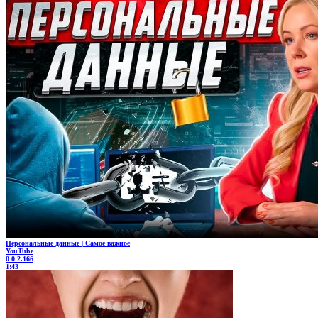
Персональные данные | Самое важное
YouTube
0
0
2.166
1:43