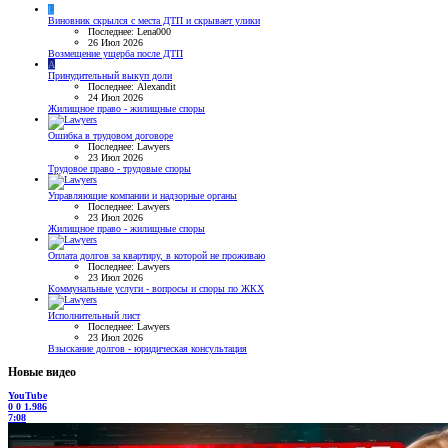
L
Виновник скрылся с места ДТП и скрывает улики
Последнее: Lena000
26 Июл 2026
Возмещение ущерба после ДТП
A
Принудительный выкуп доли
Последнее: Alexandit
24 Июл 2026
Жилищное право - жилищные споры
Ошибка в трудовом договоре
Последнее: Lawyers
23 Июл 2026
Трудовое право - трудовые споры
Управляющие компании и надзорные органы
Последнее: Lawyers
23 Июл 2026
Жилищное право - жилищные споры
Оплата долгов за квартиру, в которой не проживаю
Последнее: Lawyers
23 Июл 2026
Коммунальные услуги - вопросы и споры по ЖКХ
Исполнительный лист
Последнее: Lawyers
23 Июл 2026
Взыскание долгов - юридическая консультация
Новые видео
YouTube
0
0
1.986
7:08