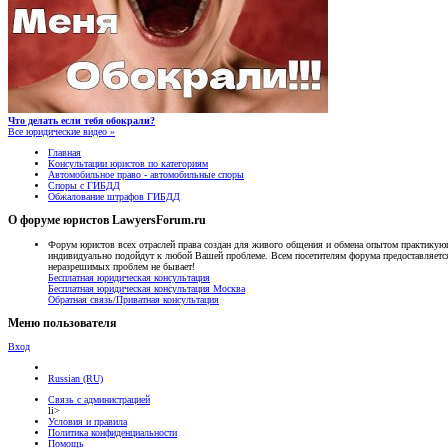
Что делать если тебя обокрали?
Все юридические видео »
Главная
Консультации юристов по категориям
Автомобильное право - автомобильные споры
Споры с ГИБДД
Обжалование штрафов ГИБДД
О форуме юристов LawyersForum.ru
Форум юристов всех отраслей права создан для живого общения и обмена опытом практику
индивидуально подойдут к любой Вашей проблеме. Всем посетителям форума предоставляе
неразрешимых проблем не бывает!
Бесплатная юридическая консультация
Бесплатная юридическая консультация Москва
Обратная связь/Приватная консультация
Меню пользователя
Вход
Russian (RU)
Связь с администрацией
li>
Условия и правила
Политика конфиденциальности
Помощь