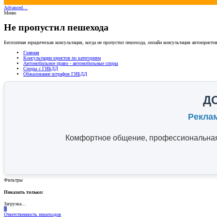
Advanced…
Меню
Не пропустил пешехода
Бесплатная юридическая консультация, когда не пропустил пешехода, онлайн консультация автоюристо
Главная
Консультации юристов по категориям
Автомобильное право - автомобильные споры
Споры с ГИБДД
Обжалование штрафов ГИБДД
Д
Рекла
Комфортное общение, профессиональная 
Фильтры
Показать только:
Загрузка…
E
Ответственность пешеходов