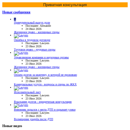
Приватная консультация
Новые сообщения
A
Принудительный выкуп доли
Последнее: Alexandit
24 Июл 2026
Жилищное право - жилищные споры
Ошибка в трудовом договоре
Последнее: Lawyers
23 Июл 2026
Трудовое право - трудовые споры
Управляющие компании и надзорные органы
Последнее: Lawyers
23 Июл 2026
Жилищное право - жилищные споры
Оплата долгов за квартиру, в которой не проживаю
Последнее: Lawyers
23 Июл 2026
Коммунальные услуги - вопросы и споры по ЖКХ
Исполнительный лист
Последнее: Lawyers
23 Июл 2026
Взыскание долгов - юридическая консультация
Виновник скрылся с места ДТП и скрывает улики
Последнее: Lawyers
23 Июл 2026
Возмещение ущерба после ДТП
Новые видео