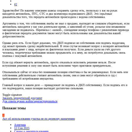
#2
Здравствуйте! По вашему описанию шансы сохранить сделку есть, поскольку у вас на руках
находятся автомобиль, ПТС, СТС и два экземпляра подписанного ДКП. Это серьёзные
доказательства того, что передача автомобиля происходила с ведома собственника.
Аргументы о том, что собственник якобы не знал о продаже, выглядят не слишком убедительно, если
автомобиль находится у вас уже длительное время, а заявлений об угоне, розыске или незаконном
завладении не подавалось. Переписка с «женой», совпадение номера телефона с реквизитами перевода
и фактическая передача документов также могут быть использованы как доказательства вашей
добросовестности.
Однако риск есть. Если будет доказано, что ДКП подписал не собственник или подпись подделана,
суд может признать сделку недействительной. В этом случае возникает вопрос о возврате автомобиля
и взыскании денег с лица, которое их фактически получило. Если деньги ушли на счёт другого
человека, теоретически требования можно предъявлять и к нему, но потребуется доказывать связь
платежа с покупкой автомобиля.
Если суд обяжет вернуть автомобиль, просто отказаться исполнять решение нельзя. После
вступления решения в силу оно может быть исполнено через приставов принудительно.
Отказываться сейчас от иска без понимания позиции ответчика я бы не рекомендовал. Если мать или
собственник действительно считают автомобиль своим, они и сами могут обратиться в суд с
требованием об истребовании имущества.
Главный вопрос в вашем деле — принадлежит ли подпись в ДКП собственнику. Если подпись его и
это подтвердится, ваши позиции выглядят достаточно сильными.
Toggle signature
Заказать юридический документ
Для ответа нужно войти/зарегистрироваться
Похожие темы
А
Акт об использовании участка не по целевому назначению
Алевтина
12 Сен 2025
Споры о землепользовании