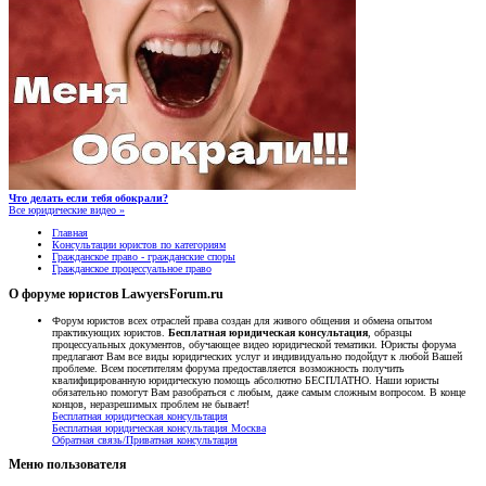
Что делать если тебя обокрали?
Все юридические видео »
Главная
Консультации юристов по категориям
Гражданское право - гражданские споры
Гражданское процессуальное право
О форуме юристов LawyersForum.ru
Форум юристов всех отраслей права создан для живого общения и обмена опытом
практикующих юристов.
Бесплатная юридическая консультация
, образцы
процессуальных документов, обучающее видео юридической тематики. Юристы форума
предлагают Вам все виды юридических услуг и индивидуально подойдут к любой Вашей
проблеме. Всем посетителям форума предоставляется возможность получить
квалифицированную юридическую помощь абсолютно БЕСПЛАТНО. Наши юристы
обязательно помогут Вам разобраться с любым, даже самым сложным вопросом. В конце
концов, неразрешимых проблем не бывает!
Бесплатная юридическая консультация
Бесплатная юридическая консультация Москва
Обратная связь/Приватная консультация
Меню пользователя