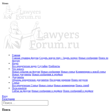
Меню
Главная
Главная страница форума
Создать новую тему / Задать вопрос
Новые сообщения
Поиск по
форуму
Видео
Все юридические видео
Случайно
Плейлисты
Что нового
Новые события на форуме
Новые сообщения
Новые статьи
Комментарии к новой статье
Новые документы
Новые сообщения в профиле
Документы
Образцы юридических документов
Последние рецензии
Поиск ресурсов
Статьи
Все юридические Статьи
Новые статьи
Новые комментарии
Поиск статей
Пользователи
Сейчас на форуме
Новые сообщения в профиле
Поиск сообщений в профиле
Вход
Регистрация
Поиск