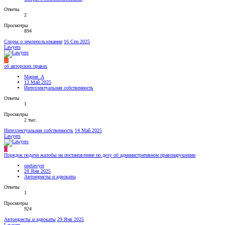
Ответы
2
Просмотры
894
Споры о землепользовании
16 Сен 2025
Lawyers
М
об авторских правах
Мария_А
13 Май 2025
Интеллектуальная собственность
Ответы
1
Просмотры
2 тыс.
Интеллектуальная собственность
14 Май 2025
Lawyers
O
Порядок подачи жалобы на постановление по делу об административном правонарушении
onelawyer
28 Янв 2025
Автоюристы и адвокаты
Ответы
1
Просмотры
924
Автоюристы и адвокаты
29 Янв 2025
Lawyers