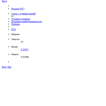
Вход
Russian (RU)
Связь с администрацией
li>
Условия и правила
Политика конфиденциальности
Помощь
RSS
Ширина
Запросы
24
Время
0.3107s
Память
9.62MB
Верх
Низ