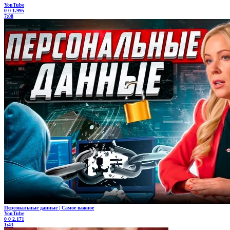
YouTube
0
0
1.995
7:08
Персональные данные | Самое важное
YouTube
0
0
2.171
1:43