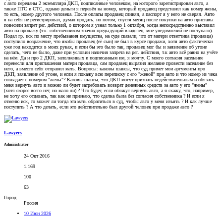
с авто переданы 2 экземпляра ДКП, подписанные человеком, на которого зарегистрирован авто, а
также ПТС и СТС, однако деньги я перевёл на номер, который продавец представил как номер жены,
то есть, номер другого человека. После оплаты продавец слинял, а паспорт я у него не сверял. Авто
я на себя не регистрировал, думал продать, но потом, спустя месяц после покупки на авто приставы
повесили запрет рег. действий, о котором я узнал только 1 октября, когда непосредственно выставил
авто на продажу (т.к. собственником значил предыдущий владелец, мне уведомлений не поступало).
Подал гр. иск по месту пребывания имущества, на суде сказали, что от матери ответчика (продавца)
поступило возражение, что якобы продавец (её сын) не был в курсе продажи, хотя авто фактически
уже год находится в моих руках, и если бы это было так, продавец мог бы и заявление об угоне
сделать, чего не было, даже при условии наличия запрета на рег. действия, т.к авто всё равно на учёте
на нём. Да и про 2 ДКП, заполненных и подписанным им, я молчу. С моего согласия заседание
перенесли для приглашения матери продавца, сам продавец выразил желание провести заседание без
него, а вместо себя отправил мать. Вопросы: каковы шансы, что суд примет мои аргументы про
ДКП, заявление об угоне, и если я покажу всю переписку с его "женой" при авто и что номер из чека
совпадает с номером "жены"? Каковы шансы, что ДКП могут признать недействительным и обязать
меня вернуть авто и можно ли будет затребовать возврат денежных средств за авто у его "жены"
(хотя скорее всего нет, но мало ли) ? Что будет, если обяжут вернуть авто, а я скажу, что, например,
не хочу его отдавать, так как не признаю, что сделка была без согласия собственника ? И если я
отменю иск, то может ли тогда эта мать обратиться в суд, чтобы авто у меня изъять ? И как лучше
поступить ? А что делать, если это действительно был другой человек при продаже авто ?
Lawyers
Administrator
24 Окт 2016
1.169
100
63
Город
Россия
10 Июн 2026