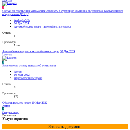
A
Обязан ли собственник автомобиля сообщать в страховую компанию об установке газобаллонного
оборудования (ГБО)?
AndreykaSPb
30 Дек 2024
Автомобильное право - автомобильные споры
Ответы
1
Просмотры
1 тыс.
Автомобильное право - автомобильные споры
30 Дек 2024
Lawyers
А
Заявление на отмену приказа об отчислении
Антон
10 Мар 2022
Образовательное право
Ответы
0
Просмотры
872
Образовательное право
10 Мар 2022
Антон
А
Создать тему
Поделиться
Услуги юристов
Заказать документ