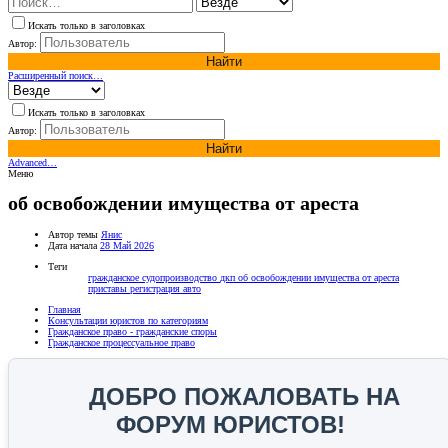
Искать только в заголовках
Автор:
Найти
Расширенный поиск…
Искать только в заголовках
Автор:
Найти
Advanced…
Меню
об освобождении имущества от ареста
Автор темы
Янис
Дата начала
28 Май 2026
Теги
гражданское судопроизводство
дкп
об освобождении имущества от ареста
приставы
регистрация авто
Главная
Консультации юристов по категориям
Гражданское право - гражданские споры
Гражданское процессуальное право
ДОБРО ПОЖАЛОВАТЬ НА
ФОРУМ ЮРИСТОВ!