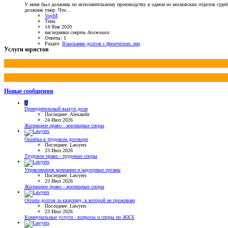
У меня был должник по исполнительному производству в одном из московских отделов судебны
должник умер. Что...
VopM
Тема
14 Янв 2020
наследники
смерть
должника
Ответы: 1
Раздел:
Взыскание долгов с физических лиц
Услуги юристов
Новые сообщения
A
Принудительный выкуп доли
Последнее: Alexandit
24 Июл 2026
Жилищное право - жилищные споры
Ошибка в трудовом договоре
Последнее: Lawyers
23 Июл 2026
Трудовое право - трудовые споры
Управляющие компании и надзорные органы
Последнее: Lawyers
23 Июл 2026
Жилищное право - жилищные споры
Оплата долгов за квартиру, в которой не проживаю
Последнее: Lawyers
23 Июл 2026
Коммунальные услуги - вопросы и споры по ЖКХ