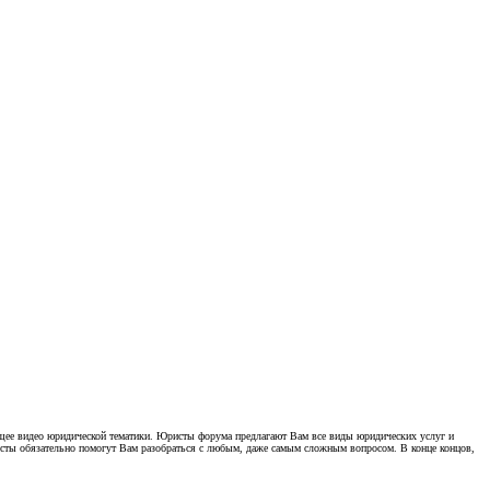
щее видео юридической тематики. Юристы форума предлагают Вам все виды юридических услуг и
ы обязательно помогут Вам разобраться с любым, даже самым сложным вопросом. В конце концов,