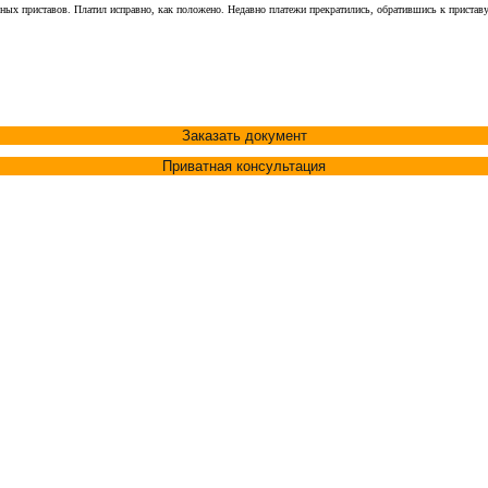
х приставов. Платил исправно, как положено. Недавно платежи прекратились, обратившись к приставу я 
Заказать документ
Приватная консультация