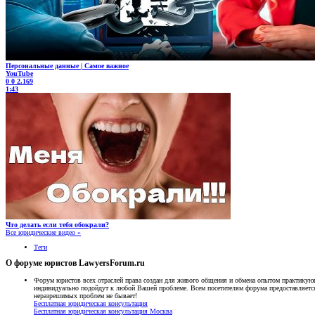
Персональные данные | Самое важное
YouTube
0
0
2.169
1:43
Что делать если тебя обокрали?
Все юридические видео »
Теги
О форуме юристов LawyersForum.ru
Форум юристов всех отраслей права создан для живого общения и обмена опытом практику
индивидуально подойдут к любой Вашей проблеме. Всем посетителям форума предоставляе
неразрешимых проблем не бывает!
Бесплатная юридическая консультация
Бесплатная юридическая консультация Москва