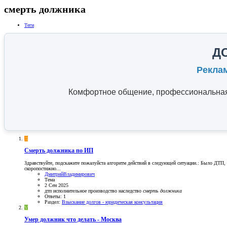
смерть должника
Теги
Д
Рекла
Комфортное общение, профессиональная 
Д
Смерть должника по ИП
Здравствуйте, подскажите пожалуйста алгоритм действий в следующей ситуации.: Было ДТП, у
скоропостижно...
ДмитрийВладимирович
Тема
2 Сен 2025
дтп
исполнительное производство
наследство
смерть
должника
Ответы: 1
Раздел:
Взыскание долгов - юридическая консультация
V
Умер должник что делать - Москва