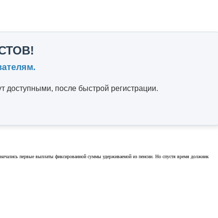
СТОВ!
вателям.
т доступными, после быстрой регистрации.
в и начались первые выплаты фиксированной суммы удерживаемой из пенсии. Но спустя время должник