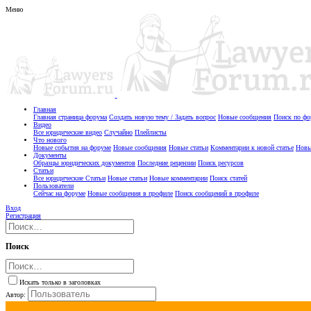
Меню
Главная
Главная страница форума
Создать новую тему / Задать вопрос
Новые сообщения
Поиск по ф
Видео
Все юридические видео
Случайно
Плейлисты
Что нового
Новые события на форуме
Новые сообщения
Новые статьи
Комментарии к новой статье
Новы
Документы
Образцы юридических документов
Последние рецензии
Поиск ресурсов
Статьи
Все юридические Статьи
Новые статьи
Новые комментарии
Поиск статей
Пользователи
Сейчас на форуме
Новые сообщения в профиле
Поиск сообщений в профиле
Вход
Регистрация
Поиск
Искать только в заголовках
Автор: