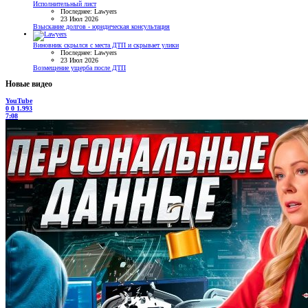
Исполнительный лист
Последнее: Lawyers
23 Июл 2026
Взыскание долгов - юридическая консультация
Виновник скрылся с места ДТП и скрывает улики
Последнее: Lawyers
23 Июл 2026
Возмещение ущерба после ДТП
Новые видео
YouTube
0
0
1.993
7:08