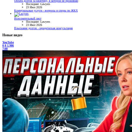
Оплата долгов за квартиру, в которой не проживаю
Последнее: Lawyers
23 Июл 2026
Коммунальные услуги - вопросы и споры по ЖКХ
Исполнительный лист
Последнее: Lawyers
23 Июл 2026
Взыскание долгов - юридическая консультация
Новые видео
YouTube
0
0
1.986
7:08