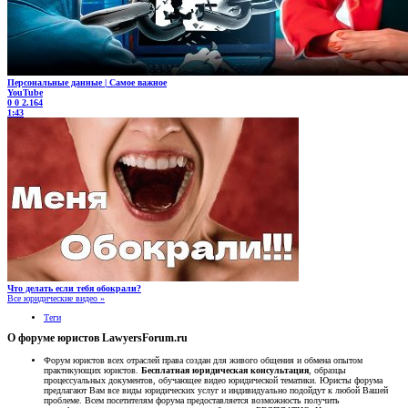
Персональные данные | Самое важное
YouTube
0
0
2.164
1:43
Что делать если тебя обокрали?
Все юридические видео »
Теги
О форуме юристов LawyersForum.ru
Форум юристов всех отраслей права создан для живого общения и обмена опытом
практикующих юристов.
Бесплатная юридическая консультация
, образцы
процессуальных документов, обучающее видео юридической тематики. Юристы форума
предлагают Вам все виды юридических услуг и индивидуально подойдут к любой Вашей
проблеме. Всем посетителям форума предоставляется возможность получить