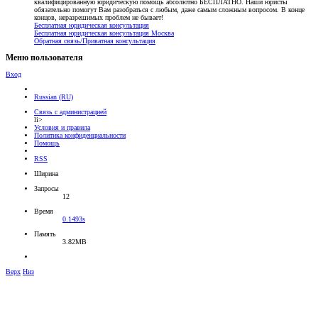
квалифицированную юридическую помощь абсолютно БЕСПЛАТНО. Наши юристы
обязательно помогут Вам разобраться с любым, даже самым сложным вопросом. В конце
концов, неразрешимых проблем не бывает!
Бесплатная юридическая консультация
Бесплатная юридическая консультация Москва
Обратная связь/Приватная консультация
Меню пользователя
Вход
Russian (RU)
Связь с администрацией
li>
Условия и правила
Политика конфиденциальности
Помощь
RSS
Ширина
Запросы
12
Время
0.1493s
Память
3.82MB
Верх
Низ