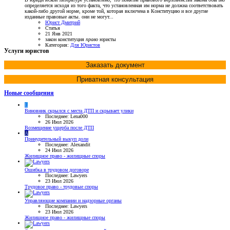
определяется исходя из того факта, что установленная им норма не должна соответствовать
какой-либо другой норме, кроме той, которая включена в Конституцию и все другие
изданные правовые акты. они не могут...
Юрист Дмитрий
Статья
21 Янв 2021
закон
конституция
право
юристы
Категория:
Для Юристов
Услуги юристов
Заказать документ
Приватная консультация
Новые сообщения
L
Виновник скрылся с места ДТП и скрывает улики
Последнее: Lena000
26 Июл 2026
Возмещение ущерба после ДТП
A
Принудительный выкуп доли
Последнее: Alexandit
24 Июл 2026
Жилищное право - жилищные споры
Ошибка в трудовом договоре
Последнее: Lawyers
23 Июл 2026
Трудовое право - трудовые споры
Управляющие компании и надзорные органы
Последнее: Lawyers
23 Июл 2026
Жилищное право - жилищные споры