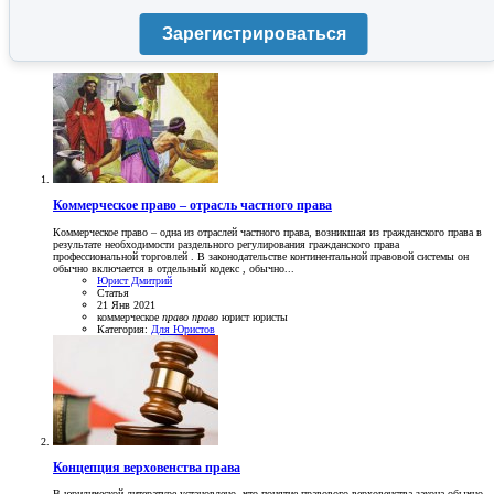
Зарегистрироваться
Коммерческое право – отрасль частного права
Коммерческое право – одна из отраслей частного права, возникшая из гражданского права в
результате необходимости раздельного регулирования гражданского права
профессиональной торговлей . В законодательстве континентальной правовой системы он
обычно включается в отдельный кодекс , обычно...
Юрист Дмитрий
Статья
21 Янв 2021
коммерческое
право
право
юрист
юристы
Категория:
Для Юристов
Концепция верховенства права
В юридической литературе установлено, что понятие правового верховенства закона обычно