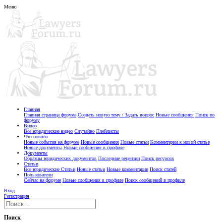
Меню
Главная
Главная страница форума
Создать новую тему / Задать вопрос
Новые сообщения
Поиск по
форуму
Видео
Все юридические видео
Случайно
Плейлисты
Что нового
Новые события на форуме
Новые сообщения
Новые статьи
Комментарии к новой статье
Новые документы
Новые сообщения в профиле
Документы
Образцы юридических документов
Последние рецензии
Поиск ресурсов
Статьи
Все юридические Статьи
Новые статьи
Новые комментарии
Поиск статей
Пользователи
Сейчас на форуме
Новые сообщения в профиле
Поиск сообщений в профиле
Вход
Регистрация
Поиск