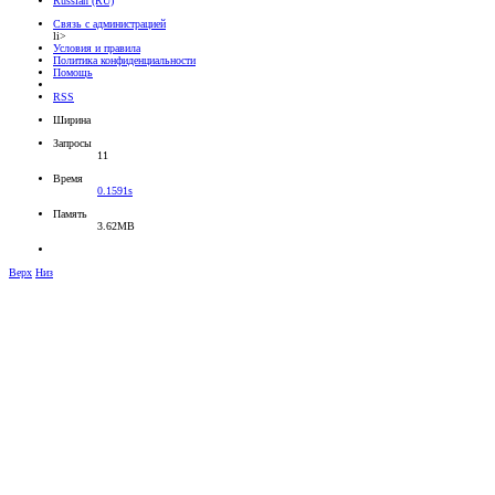
Russian (RU)
Связь с администрацией
li>
Условия и правила
Политика конфиденциальности
Помощь
RSS
Ширина
Запросы
11
Время
0.1591s
Память
3.62MB
Верх
Низ