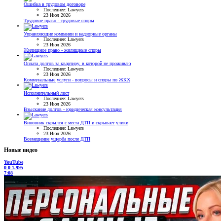
Ошибка в трудовом договоре
Последнее: Lawyers
23 Июл 2026
Трудовое право - трудовые споры
Управляющие компании и надзорные органы
Последнее: Lawyers
23 Июл 2026
Жилищное право - жилищные споры
Оплата долгов за квартиру, в которой не проживаю
Последнее: Lawyers
23 Июл 2026
Коммунальные услуги - вопросы и споры по ЖКХ
Исполнительный лист
Последнее: Lawyers
23 Июл 2026
Взыскание долгов - юридическая консультация
Виновник скрылся с места ДТП и скрывает улики
Последнее: Lawyers
23 Июл 2026
Возмещение ущерба после ДТП
Новые видео
YouTube
0
0
1.995
7:08