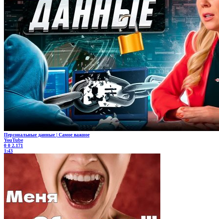
Персональные данные | Самое важное
YouTube
0
0
2.171
1:43