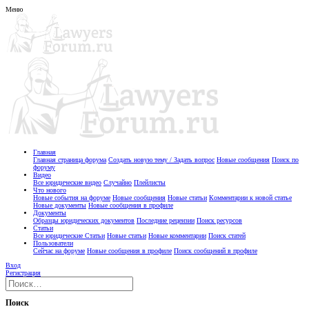
Меню
Главная
Главная страница форума
Создать новую тему / Задать вопрос
Новые сообщения
Поиск по
форуму
Видео
Все юридические видео
Случайно
Плейлисты
Что нового
Новые события на форуме
Новые сообщения
Новые статьи
Комментарии к новой статье
Новые документы
Новые сообщения в профиле
Документы
Образцы юридических документов
Последние рецензии
Поиск ресурсов
Статьи
Все юридические Статьи
Новые статьи
Новые комментарии
Поиск статей
Пользователи
Сейчас на форуме
Новые сообщения в профиле
Поиск сообщений в профиле
Вход
Регистрация
Поиск