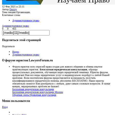
12 Фев 2021 в 23:11
Автор
Dmitry
Тема лекции:Организации.
Ключевые слова
Административное право
Административное право
0
0
455
Поделиться этой страницей
Поделиться
Видео
Административное право
О форуме юристов LawyersForum.ru
Форум юристов всех отраслей права создан для живого общения и обмена опытом
практикующих юристов.
Бесплатная юридическая консультация
, образцы
процессуальных документов, обучающее видео юридической тематики. Юристы форума
предлагают Вам все виды юридических услуг и индивидуально подойдут к любой Вашей
проблеме. Всем посетителям форума предоставляется возможность получить
квалифицированную юридическую помощь абсолютно БЕСПЛАТНО. Наши юристы
обязательно помогут Вам разобраться с любым, даже самым сложным вопросом. В конце
концов, неразрешимых проблем не бывает!
Бесплатная юридическая консультация
Бесплатная юридическая консультация Москва
Обратная связь/Приватная консультация
Меню пользователя
Вход