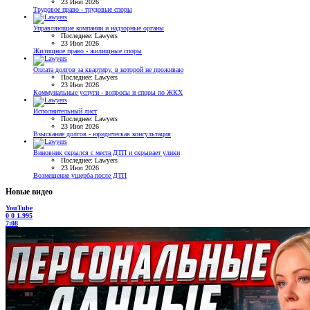
23 Июл 2026
Трудовое право - трудовые споры
Управляющие компании и надзорные органы
Последнее: Lawyers
23 Июл 2026
Жилищное право - жилищные споры
Оплата долгов за квартиру, в которой не проживаю
Последнее: Lawyers
23 Июл 2026
Коммунальные услуги - вопросы и споры по ЖКХ
Исполнительный лист
Последнее: Lawyers
23 Июл 2026
Взыскание долгов - юридическая консультация
Виновник скрылся с места ДТП и скрывает улики
Последнее: Lawyers
23 Июл 2026
Возмещение ущерба после ДТП
Новые видео
YouTube
0
0
1.995
7:08