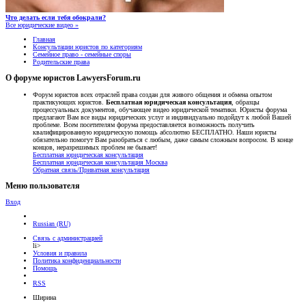
Что делать если тебя обокрали?
Все юридические видео »
Главная
Консультации юристов по категориям
Семейное право - семейные споры
Родительские права
О форуме юристов LawyersForum.ru
Форум юристов всех отраслей права создан для живого общения и обмена опытом
практикующих юристов.
Бесплатная юридическая консультация
, образцы
процессуальных документов, обучающее видео юридической тематики. Юристы форума
предлагают Вам все виды юридических услуг и индивидуально подойдут к любой Вашей
проблеме. Всем посетителям форума предоставляется возможность получить
квалифицированную юридическую помощь абсолютно БЕСПЛАТНО. Наши юристы
обязательно помогут Вам разобраться с любым, даже самым сложным вопросом. В конце
концов, неразрешимых проблем не бывает!
Бесплатная юридическая консультация
Бесплатная юридическая консультация Москва
Обратная связь/Приватная консультация
Меню пользователя
Вход
Russian (RU)
Связь с администрацией
li>
Условия и правила
Политика конфиденциальности
Помощь
RSS
Ширина