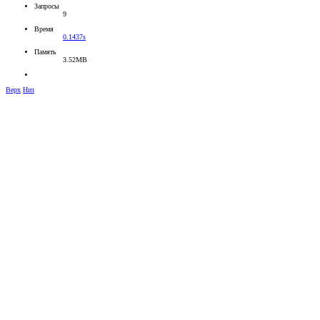
Запросы
9
Время
0.1437s
Память
3.52MB
Верх
Низ