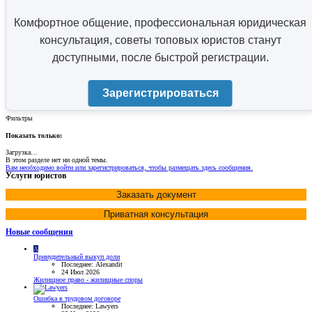
Комфортное общение, профессиональная юридическая
консультация, советы топовых юристов станут
доступными, после быстрой регистрации.
Зарегистрироваться
Фильтры
Показать только:
Загрузка…
В этом разделе нет ни одной темы.
Вам необходимо войти или зарегистрироваться, чтобы размещать здесь сообщения.
Услуги юристов
Заказать документ
Приватная консультация
Новые сообщения
A
Принудительный выкуп доли
Последнее: Alexandit
24 Июл 2026
Жилищное право - жилищные споры
Ошибка в трудовом договоре
Последнее: Lawyers