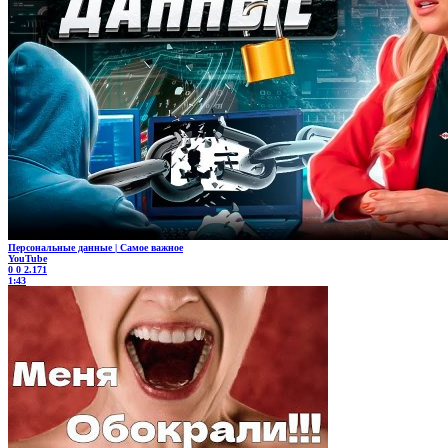
Персональные данные | Самое важное
YouTube
0
0
2.171
1:43