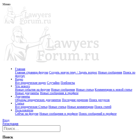
Меню
Главная
Главная страница форума
Создать новую тему / Задать вопрос
Новые сообщения
Поиск по
форуму
Видео
Все юридические видео
Случайно
Плейлисты
Что нового
Новые события на форуме
Новые сообщения
Новые статьи
Комментарии к новой статье
Новые документы
Новые сообщения в профиле
Документы
Образцы юридических документов
Последние рецензии
Поиск ресурсов
Статьи
Все юридические Статьи
Новые статьи
Новые комментарии
Поиск статей
Пользователи
Сейчас на форуме
Новые сообщения в профиле
Поиск сообщений в профиле
Вход
Регистрация
Поиск